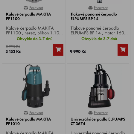
výhody zahradního i ponorného čerpadla do jednoho
Porovnat
Porovnat
0%
0%
zařízení.
Kalové čerpadlo MAKITA
Tlakové ponorné čerpadlo
PF1100
ELPUMPS BP 14
Kalové čerpadlo MAKITA
Tlakové ponorné čerpadlo
PF1100 , nerez, příkon 1.100
ELPUMPS BP 14 , motor 1600
W, max. výtlak 9 m, max.
W, max. dopravní výška 80 m,
Obvykle do 3-7 dnů
Obvykle do 3-7 dnů
hloubka ponoru 5 m,
max. dopravní množství 4000
3 990 Kč
max. průtok 250 l/min, max.
l/h, do studní a vrtů. Ochranná
3 152 Kč
9 990 Kč
částice 5 mm, hmotnost 6,7 kg.
tepelná pojistka chrání motor
před přetížením. Průměr
přípojky 5/4".
Porovnat
Porovnat
0%
0%
Kalové čerpadlo MAKITA
Univerzální čerpadlo ELPUMPS
PF1010
CT 3674
Kalové čerpadlo MAKITA
Univerzální ponorné čerpadlo