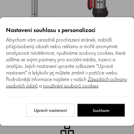
Porovnat
Porovnat
0%
0%
Nastavení souhlasu s personalizací
Tlakové ponorné čerpadlo
Kalové čerpadlo ELPUMPS BTSZ
ELPUMPS BP 3/3
400
Abychom vám usnadnili procházení stránek, nabídli
přizpůsobený obsah nebo reklamu a mohli anonymně
Tlakové ponorné čerpadlo
Kalové čerpadlo ELPUMPS
ELPUMPS BP 3/3 , motor
BTSZ 400 s volným průtokem,
analyzovat návštěvnost, využíváme soubory cookies, které
1100 W, max. dopravní výška
příkon 1200 W, max.
Obvykle do 3-7 dnů
Obvykle do 3-7 dnů
sdílíme se svými partnery pro sociální média, inzerci a
57 m, max. dopravní
dopravní výška 10 m, max.
množství 2500 l/h, do studní a
dopravní množství
analýzu. Jejich nastavení upravíte odkazem "Upravit
7 690 Kč
6 890 Kč
vrtů, ochranná tepelná pojistka
24000 l/h, pro čistou i silně
nastavení" a kdykoliv jej můžete změnit v patičce webu.
chrání motor před přetížením,
znečištěnou vodu, septik.
Podrobnější informace najdete v našich
Zásadách ochrany
průměr přípojky 1".
osobních údajů
a
používání souborů cookies
.
2
1
Upravit nastavení
Souhlasím