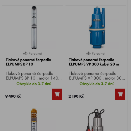
přípojky 5/4".
Průměr přípojky 1".
Porovnat
Porovnat
0%
0%
Tlakové ponorné čerpadlo
Tlakové ponorné čerpadlo
ELPUMPS BP 10
ELPUMPS VP 300 kabel 20 m
Tlakové ponorné čerpadlo
Tlakové ponorné čerpadlo
ELPUMPS BP 10 , motor 1400
ELPUMPS VP 300 , motor 300
W, max. dopravní výška 60 m,
W, max. dopravní výška 60 m,
Obvykle do 3-7 dnů
Obvykle do 3-7 dnů
max. dopravní množství
max. dopravní množství
4500 l/h, do studní a vrtů.
1200 l/h, do studní a vrtů.
9 490 Kč
2 190 Kč
Ochranná tepelná pojistka
Ochranná tepelná pojistka
chrání motor před přetížením.
chrání motor před přetížením.
Průměr přípojky 5/4".
Průměr přípojky 1/2".