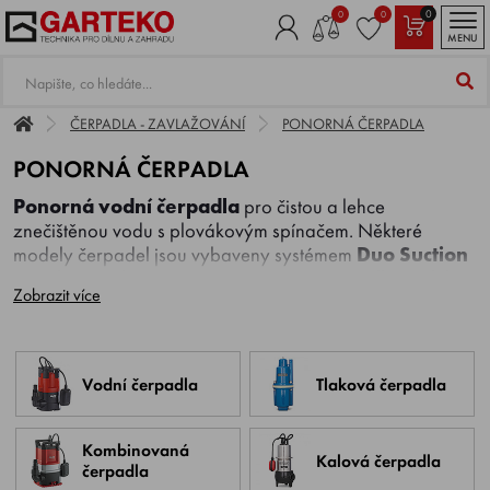
0
0
0
MENU
ČERPADLA - ZAVLAŽOVÁNÍ
PONORNÁ ČERPADLA
PONORNÁ ČERPADLA
Ponorná vodní čerpadla
pro čistou a lehce
znečištěnou vodu s plovákovým spínačem. Některé
modely čerpadel jsou vybaveny systémem
Duo Suction
pro plošné odčerpávání. S ponornými čerpadly modelů
Zobrazit více
DS máte spoustu možností. Protože díky snadnému
přestavení opěry čerpadla a velkým vstupním otvorům je
možné nejen rychlé odčerpávání velkého množství vody,
ale i plošné čerpání až do cca 3 mm.
Vodní čerpadla
Tlaková čerpadla
Ponorná kalové čerpadla
pro znečištěnou vodu s
plovákovým spínačem. Čerpadla na znečištěnou vodu
AL-KO
s volně pohyblivou úhlovou přípojkou 90° k
Kombinovaná
Kalová čerpadla
předcházení nechtěnému zlomení čerpací hadice. Díky
čerpadla