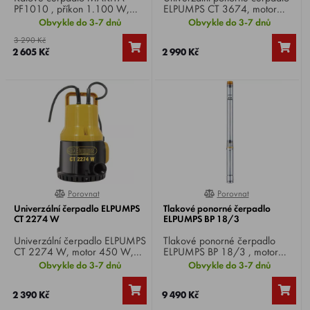
PF1010 , příkon 1.100 W,
ELPUMPS CT 3674, motor
max. výtlak 10 m, max.
600 W, max. dopravní výška
Obvykle do 3-7 dnů
Obvykle do 3-7 dnů
hloubka ponoru 5 m,
8 m, max. dopravní množství
3 290 Kč
max. průtok 240 l/min, max.
10800 l/h, pro čistou vodu.
2 605 Kč
2 990 Kč
částice 35 mm, hmotnost 6,6
Ochranná tepelná pojistka
kg.
chrání motor před přetížením.
Průměr přípojky 5/4".
Porovnat
Porovnat
0%
0%
Univerzální čerpadlo ELPUMPS
Tlakové ponorné čerpadlo
CT 2274 W
ELPUMPS BP 18/3
Univerzální čerpadlo ELPUMPS
Tlakové ponorné čerpadlo
CT 2274 W, motor 450 W,
ELPUMPS BP 18/3 , motor
max. dopravní výška 7 m,
1000 W, max. dopravní výška
Obvykle do 3-7 dnů
Obvykle do 3-7 dnů
max. dopravní množství 9000
60 m, max. dopravní množství
l/h, pro čistou vodu. Ochranná
3300 l/h, do studní a vrtů.
2 390 Kč
9 490 Kč
tepelná pojistka chrání motor
Ochranná tepelná pojistka
před přetížením. Průměr
chrání motor před přetížením.