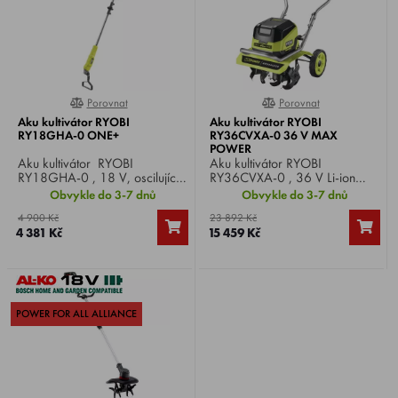
Porovnat
Porovnat
0%
0%
Aku kultivátor RYOBI
Aku kultivátor RYOBI
RY18GHA-0 ONE+
RY36CVXA-0 36 V MAX
POWER
Aku kultivátor RYOBI
Aku kultivátor RYOBI
RY18GHA-0 , 18 V, oscilující
RY36CVXA-0 , 36 V Li-ion
čepel snadno vytrhává plevel i
MAX POWER, šířka záběru
Obvykle do 3-7 dnů
Obvykle do 3-7 dnů
s kořeny, čímž zabraňuje jejich
28-40 cm, kultivační hloubka
4 900 Kč
23 892 Kč
opětovnému růstu, hmotnost
20 cm, hmotnost 28,1 kg.
4 381 Kč
15 459 Kč
3,2 kg.
POWER FOR ALL ALLIANCE