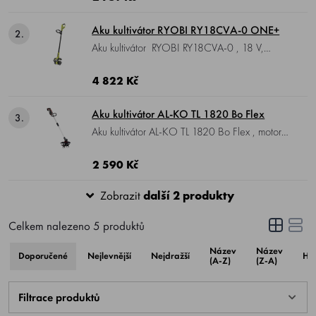
Aku kultivátor RYOBI RY18CVA-0 ONE+
2.
Aku kultivátor RYOBI RY18CVA-0 , 18 V,
pracovní šířka 20 cm, kultivační hloubka 10 cm,
3 rychlosti, hmotnost 5,3 kg.
4 822 Kč
Aku kultivátor AL-KO TL 1820 Bo Flex
3.
Aku kultivátor AL-KO TL 1820 Bo Flex , motor
18 V, záběr 20 cm, hmotnost 3,5 kg.
2 590 Kč
Zobrazit
další 2 produkty
Celkem nalezeno
5
produktů
Název
Název
Doporučené
Nejlevnější
Nejdražší
Ho
(A-Z)
(Z-A)
Filtrace produktů