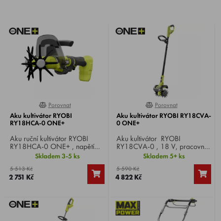
Porovnat
Porovnat
100%
0%
Aku kultivátor RYOBI
Aku kultivátor RYOBI RY18CVA-
RY18HCA-0 ONE+
0 ONE+
Aku ruční kultivátor RYOBI
Aku kultivátor RYOBI
RY18HCA-0 ONE+ , napětí
RY18CVA-0 , 18 V, pracovní
18 V, šířka záběru 15 cm,
šířka 20 cm, kultivační hloubka
Skladem 3-5 ks
Skladem 5+ ks
kultivační hloubka 15 cm,
10 cm, 3 rychlosti, hmotnost
5 513 Kč
5 590 Kč
hmotnost 1,6 kg.
5,3 kg.
2 751 Kč
4 822 Kč