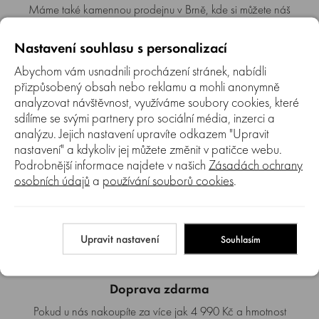
Máme také kamennou prodejnu v Brně, kde si můžete náš
sortiment prohlédnout a nechat si poradit od našich
pracovníků.
Nastavení souhlasu s personalizací
Abychom vám usnadnili procházení stránek, nabídli
přizpůsobený obsah nebo reklamu a mohli anonymně
analyzovat návštěvnost, využíváme soubory cookies, které
sdílíme se svými partnery pro sociální média, inzerci a
analýzu. Jejich nastavení upravíte odkazem "Upravit
Autorizovaný SERVIS
nastavení" a kdykoliv jej můžete změnit v patičce webu.
Podrobnější informace najdete v našich
Zásadách ochrany
Jsme autorizovaný servis. Provádíme záruční i pozáruční
osobních údajů
a
používání souborů cookies
.
servis prodávaných značek.
Upravit nastavení
Souhlasím
Doprava zdarma
Pokud u nás nakoupíte za více jak 4 990 Kč a hmotnost