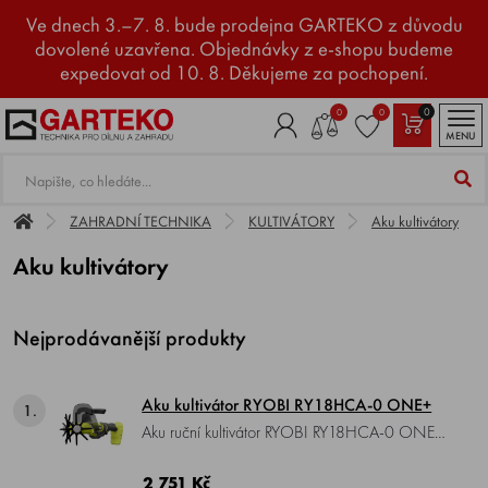
Ve dnech 3.–7. 8. bude prodejna GARTEKO z důvodu
dovolené uzavřena. Objednávky z e-shopu budeme
expedovat od 10. 8. Děkujeme za pochopení.
0
0
0
MENU
ZAHRADNÍ TECHNIKA
KULTIVÁTORY
Aku kultivátory
Aku kultivátory
Nejprodávanější produkty
Aku kultivátor RYOBI RY18HCA-0 ONE+
1.
Aku ruční kultivátor RYOBI RY18HCA-0 ONE+
, napětí 18 V, šířka záběru 15 cm, kultivační
hloubka 15 cm, hmotnost 1,6 kg.
2 751 Kč