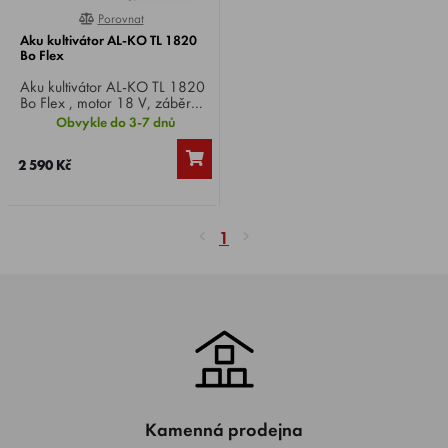
Porovnat
100%
Aku kultivátor AL-KO TL 1820
Bo Flex
Aku kultivátor AL-KO TL 1820
Bo Flex , motor 18 V, záběr
20 cm, hmotnost 3,5 kg.
Obvykle do 3-7 dnů
2 590 Kč
1
Kamenná prodejna