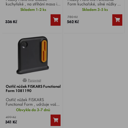
kuchyňské , na střihání masa i
Form kuchařské, silné nůžky na
zeleniny, k otevírání balíčků v
porcování drůbeže i zvěřiny,
Skladem 1-2 ks
Skladem 3-5 ks
kuchyni.
tenké zahnuté čepele usnadňují
780 Kč
práci. Nůžky na drůbež.
336 Kč
562 Kč
Porovnat
0%
Ostřič nůžek FISKARS Functional
Form 1081190
Ostřič nůžek FISKARS
Functional Form , udržuje vaše
nůžky stále perfektně ostré.
Obvykle do 3-7 dnů
499 Kč
341 Kč