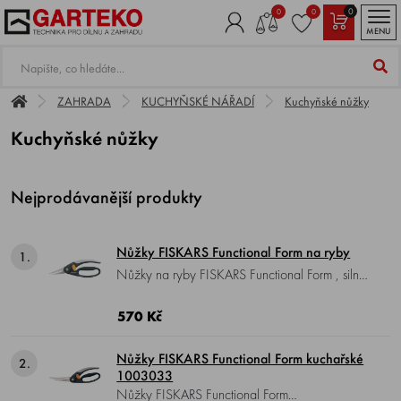
0
0
0
MENU
ZAHRADA
KUCHYŇSKÉ NÁŘADÍ
Kuchyňské nůžky
Kuchyňské nůžky
Nejprodávanější produkty
Nůžky FISKARS Functional Form na ryby
1.
Nůžky na ryby FISKARS Functional Form , silné
zoubkované nůžky na porcování ryb, snadno
se s nimi škrábou šupiny, kuchá a porcuje ryba.
570 Kč
Nůžky FISKARS Functional Form kuchařské
2.
1003033
Nůžky FISKARS Functional Form