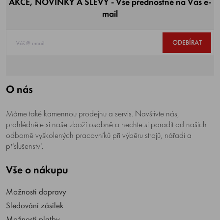
AKCE, NOVINKY A SLEVY - Vše přednostně na Váš e-
mail
ODEBÍRAT
O nás
Máme také kamennou prodejnu a servis. Navštivte nás,
prohlédněte si naše zboží osobně a nechte si poradit od našich
odborně vyškolených pracovníků při výběru strojů, nářadí a
příslušenství.
Vše o nákupu
Možnosti dopravy
Sledování zásilek
Možnosti platby