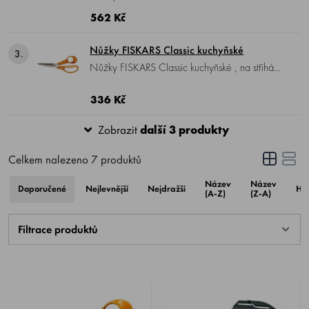
kuchařské, silné nůžky na porcování drůbeže i
562 Kč
zvěřiny, tenké zahnuté čepele usnadňují
práci. Nůžky na drůbež.
Nůžky FISKARS Classic kuchyňské
3.
Nůžky FISKARS Classic kuchyňské , na střihání
masa i zeleniny, k otevírání balíčků v kuchyni.
336 Kč
Zobrazit
další 3 produkty
Celkem nalezeno
7
produktů
Název
Název
Doporučené
Nejlevnější
Nejdražší
Ho
(A-Z)
(Z-A)
Filtrace produktů