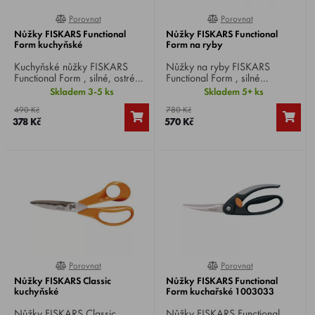
Porovnat
Porovnat
0%
0%
Nůžky FISKARS Functional
Nůžky FISKARS Functional
Form kuchyňské
Form na ryby
Kuchyňské nůžky FISKARS
Nůžky na ryby FISKARS
Functional Form , silné, ostré
Functional Form , silné
nůžky se zoubkováním na
zoubkované nůžky na
Skladem 3-5 ks
Skladem 5+ ks
spodní čepeli, které usnadňuje
porcování ryb, snadno se s
490 Kč
780 Kč
střihání.
nimi škrábou šupiny, kuchá a
378 Kč
570 Kč
porcuje ryba.
Porovnat
Porovnat
0%
0%
Nůžky FISKARS Classic
Nůžky FISKARS Functional
kuchyňské
Form kuchařské 1003033
Nůžky FISKARS Classic
Nůžky FISKARS Functional