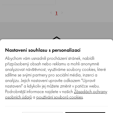
1
Nastavení souhlasu s personalizací
Abychom vám usnadnili procházení stránek, nabídli
Kamenná prodejna
přizpůsobený obsah nebo reklamu a mohli anonymně
analyzovat návštěvnost, využíváme soubory cookies, které
Máme také kamennou prodejnu v Brně, kde si můžete náš
sortiment prohlédnout a nechat si poradit od našich
sdílíme se svými partnery pro sociální média, inzerci a
pracovníků.
analýzu. Jejich nastavení upravíte odkazem "Upravit
nastavení" a kdykoliv jej můžete změnit v patičce webu.
Podrobnější informace najdete v našich
Zásadách ochrany
osobních údajů
a
používání souborů cookies
.