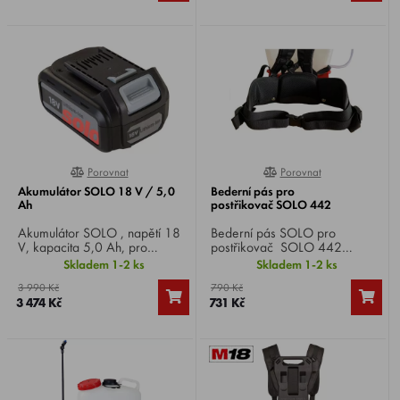
Porovnat
Porovnat
0%
0%
Akumulátor SOLO 18 V / 5,0
Bederní pás pro
Ah
postřikovač SOLO 442
Akumulátor SOLO , napětí 18
Bederní pás SOLO pro
V, kapacita 5,0 Ah, pro
postřikovač SOLO 442
bateriový postřikovač SOLO
Comfort .
Skladem 1-2 ks
Skladem 1-2 ks
442 Comfort .
3 990 Kč
790 Kč
3 474 Kč
731 Kč