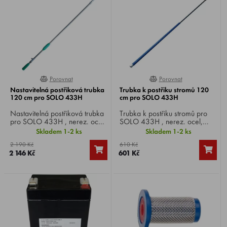
Porovnat
Porovnat
0%
0%
Nastavitelná postřiková trubka
Trubka k postřiku stromů 120
120 cm pro SOLO 433H
cm pro SOLO 433H
Nastavitelná postřiková trubka
Trubka k postřiku stromů pro
pro SOLO 433H , nerez. ocel,
SOLO 433H , nerez. ocel,
120 cm, 2 trysky 2,2 mm a
120 cm.
Skladem 1-2 ks
Skladem 1-2 ks
2,7 mm.
2 190 Kč
610 Kč
2 146 Kč
601 Kč