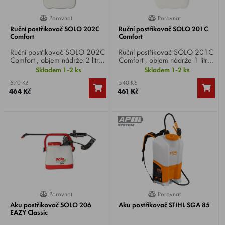
Porovnat
Porovnat
0%
0%
Ruční postřikovač SOLO 202C
Ruční postřikovač SOLO 201C
Comfort
Comfort
Ruční postřikovač SOLO 202C
Ruční postřikovač SOLO 201C
Comfort , objem nádrže 2 litry,
Comfort , objem nádrže 1 litr,
prac. tlak 3 bar, univerzální
prac. tlak 3 bar, univerzální
Skladem 1-2 ks
Skladem 1-2 ks
kuželová tryska nastavitelná od
kuželová tryska nastavitelná od
570 Kč
540 Kč
přímého proudu po jemné
přímého proudu po jemné
464 Kč
461 Kč
rozprašování.
rozprašování.
Porovnat
Porovnat
100%
0%
Aku postřikovač SOLO 206
Aku postřikovač STIHL SGA 85
EAZY Classic