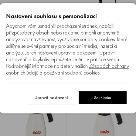
Nastavení souhlasu s personalizací
Abychom vám usnadnili procházení stránek, nabídli
přizpůsobený obsah nebo reklamu a mohli anonymně
analyzovat návštěvnost, využíváme soubory cookies, které
Porovnat
Porovnat
0%
100%
sdílíme se svými partnery pro sociální média, inzerci a
Aku postřikovač MILWAUKEE
Aku postřikovač SOLO 411
M12 BHCS3L-201
Classic
analýzu. Jejich nastavení upravíte odkazem "Upravit
nastavení" a kdykoliv jej můžete změnit v patičce webu.
Aku postřikovač MILWAUKEE
Aku zádový postřikovač SOLO
Podrobnější informace najdete v našich
Zásadách ochrany
M12 BHCS3L-201 , 12 V Li-
411 Classic , baterie Li-ion
ion, průtok 0,6 - 1,6 l/min,
11,1 V / 2,5 Ah, objem
Skladem 1-2 ks
Skladem 3-5 ks
osobních údajů
a
používání souborů cookies
.
max. tlak 5,5 bar, objem
nádrže 10 litrů, provozní tlak
8 022 Kč
3 490 Kč
nádrže 3,7 l.
2,5 bar, doba provozu na
7 120 Kč
3 212 Kč
jedno nabití cca 180 min.
Upravit nastavení
Souhlasím