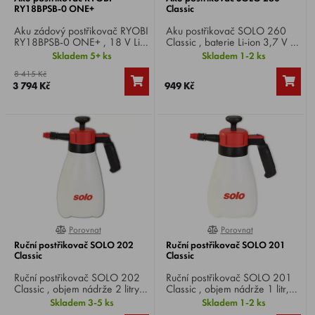
RY18BPSB-0 ONE+
Classic
Aku zádový postřikovač RYOBI
Aku postřikovač SOLO 260
RY18BPSB-0 ONE+ , 18 V Li-
Classic , baterie Li-ion 3,7 V /
ion, průtok 36 - 108 l/h,
1,4 Ah, objem nádrže 1 litr,
Skladem 5+ ks
Skladem 1-2 ks
nádržka 15 l, včetně ploché
max tlak 2 bar, hmotnost 0,3
8 415 Kč
vějířové trysky a nastavitelné
kg.
3 794 Kč
949 Kč
rozprašovací trysky, hmotnost
4,8 kg.
Porovnat
Porovnat
100%
0%
Ruční postřikovač SOLO 202
Ruční postřikovač SOLO 201
Classic
Classic
Ruční postřikovač SOLO 202
Ruční postřikovač SOLO 201
Classic , objem nádrže 2 litry,
Classic , objem nádrže 1 litr,
pracovní tlak 3 bary,
pracovní tlak 3 bary,
Skladem 3-5 ks
Skladem 1-2 ks
přetlakový ventil, univerzální
přetlakový ventil, univerzální