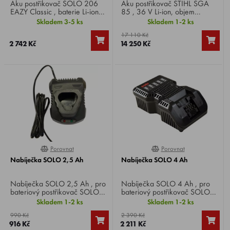
Aku postřikovač SOLO 206
Aku postřikovač STIHL SGA
EAZY Classic , baterie Li-ion
85 , 36 V Li-ion, objem
11,1 V / 2,5 Ah, objem
nádrže 17 litrů, tlak 6 bar,
Skladem 3-5 ks
Skladem 1-2 ks
nádrže 6 litrů, provozní tlak
hmotnost 6,2 kg.
17 110 Kč
2,5 bar, hmotnost 2,2 kg.
2 742 Kč
14 250 Kč
Porovnat
Porovnat
0%
0%
Nabíječka SOLO 2,5 Ah
Nabíječka SOLO 4 Ah
Nabíječka SOLO 2,5 Ah , pro
Nabíječka SOLO 4 Ah , pro
bateriový postřikovač SOLO
bateriový postřikovač SOLO
441 Classic .
442 Comfort .
Skladem 1-2 ks
Skladem 1-2 ks
990 Kč
2 390 Kč
916 Kč
2 211 Kč