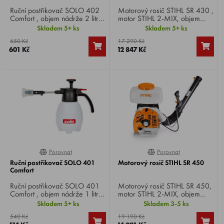
Ruční postřikovač SOLO 402
Motorový rosič STIHL SR 430 ,
Comfort , objem nádrže 2 litry,
motor STIHL 2-MIX, objem
tlak 2,5 bar, vhodný pro
motoru 63,3 cm³, výkon 3,9
Skladem 5+ ks
Skladem 5+ ks
ošetřování rostlin na zahradě,
HP, průtok vzduchu 1300
650 Kč
17 290 Kč
na balkóně, ale i rostlin
m3/h, hmotnost 12,2 Kg.
601 Kč
12 847 Kč
pokojových.
Porovnat
Porovnat
100%
0%
Ruční postřikovač SOLO 401
Motorový rosič STIHL SR 450
Comfort
Ruční postřikovač SOLO 401
Motorový rosič STIHL SR 450,
Comfort , objem nádrže 1 litr,
motor STIHL 2-MIX, objem
tlak 2,5 bar, vhodný pro
motoru 63,3 cm³, výkon 3,9
Skladem 5+ ks
Skladem 3-5 ks
ošetřování rostlin na zahradě,
HP, průtok vzduchu 1300
540 Kč
19 190 Kč
na balkóně, ale i rostlin
m3/h, hmotnost 12,8 Kg.