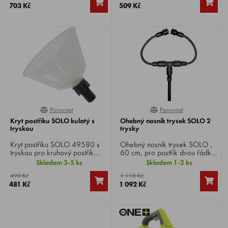
703 Kč
509 Kč
Porovnat
Porovnat
0%
0%
Kryt postřiku SOLO kulatý s
Ohebný nosník trysek SOLO 2
tryskou
trysky
Kryt postřiku SOLO 49580 s
Ohebný nosník trysek SOLO ,
tryskou pro kruhový postřik
60 cm, pro postřik dvou řádků
(plný kužel) vhodný pro
nebo jednoho řádku z obou
Skladem 3-5 ks
Skladem 1-2 ks
bodovou aplikaci, kruhový.
stran.
490 Kč
1 110 Kč
481 Kč
1 092 Kč