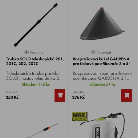
Porovnat
Porovnat
0%
0%
Trubka SOLO teleskopická 201,
Rozprašovací kužel GADRENA
201C, 202, 202C
pro tlakové postřikovače 3 a 5 l
Teleskopická trubka postřiku
Rozprašovací kužel pro tlakové
SOLO , nastavitelná délka 25-
postřikovače GARDENA 3 l a
50 cm, pro ruční
5 l .
Skladem 1-2 ks
Skladem 5+ ks
postřikovače SOLO 201,
270 Kč
351 Kč
201C, 202, 202C.
250 Kč
276 Kč