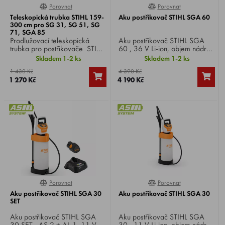
Porovnat
Porovnat
0%
0%
Teleskopická trubka STIHL 159-
Aku postřikovač STIHL SGA 60
300 cm pro SG 31, SG 51, SG
71, SGA 85
Prodlužovací teleskopická
Aku postřikovač STIHL SGA
trubka pro postřikovače STIHL
60 , 36 V Li-ion, objem nádrže
SG 31, SG 51, SG 71 a SGA
15 litrů, tlak 4,5 bar, hmotnost
Skladem 1-2 ks
Skladem 1-2 ks
85 , délka 159 - 300 cm,
5 kg.
1 430 Kč
4 390 Kč
vytahovací, mosazná.
1 270 Kč
4 190 Kč
Porovnat
Porovnat
0%
0%
Aku postřikovač STIHL SGA 30
Aku postřikovač STIHL SGA 30
SET
Aku postřikovač STIHL SGA
Aku postřikovač STIHL SGA
30 SET , AS 2 + AL 1, 11 V Li-
30 , 11 V Li-ion, objem nádrže