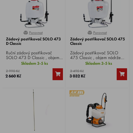
Porovnat
Porovnat
0%
0%
Zádový postřikovač SOLO 473
Zádový postřikovač SOLO 475
D Classic
Classic
Ruční zádový postřikovač
Zádový postřikovač SOLO
SOLO 473 D Classic , objem
475 Classic , objem nádrže
nádrže 10 litrů, tlak 4 bar,
15 l, max. tlak 4 bar, čerpadlo
Skladem 3-5 ks
Skladem 3-5 ks
trubka 50 cm s tryskou s
membrána, těsnění
2 990 Kč
3 490 Kč
pohodlnou a robustní rukojetí a
NBR, trubka 50 cm, hmotnost
2 660 Kč
3 032 Kč
rychlouzávěrem.
4,7 kg.