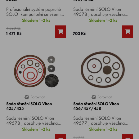
Profesionální systém popruhů
Sada těsnění SOLO Viton
SOLO kompatibilní se všemi
49578 , obsahuje všechna
typy zádových postřikovačů
těsnění pro SOLO 475/473D.
Skladem 1-2 ks
Skladem 1-2 ks
473 , 425 a 475 ( CLASSIC
1 520 Kč
/ COMFORT / PRO ).
1 471 Kč
703 Kč
Porovnat
Porovnat
0%
0%
Sada těsnění SOLO Viton
Sada těsnění SOLO Viton
425/435
456/457/458
Sada těsnění SOLO Viton
Sada těsnění SOLO Viton
49578 , obsahuje všechna
49577 , obsahuje všechna
těsnění pro SOLO 425/435.
těsnění pro SOLO
Skladem 1-2 ks
Skladem 1-2 ks
456/457/458.
580 Kč