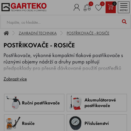
0
0
0
MENU
ZAHRADNÍ TECHNIKA
POSTŘIKOVAČE - ROSIČE
POSTŘIKOVAČE - ROSIČE
Postřikovače, výkonné kompaktní tlakové postřikovače s
různými objemy nádrží a druhy pump splňují
předpoklady pro přesně dávkované použití prostředků
na ochranu rostlin. Svými velkými plnícími otvory a lehce
Zobrazit více
ovládanými pumpami umožňují snadnou a příjemnou
práci. Minimální údržba, vysoký stříkací výkon,
rovnoměrný rozstřik s vynaložením minimální síly a nízká
vlastní hmotnost díky použití vysoce kvalitních plastů
Akumulátorové
Ruční postřikovače
postřikovače
stabilizovaných vůči UV, to jsou důvody celosvětového
úspěchu těchto robustních tlakových postřikovačů.
Rozmanitý program příslušenství poskytuje řešení i pro
Rosiče
Příslušenství
použití v nestandardních podmínkách.
Ruční