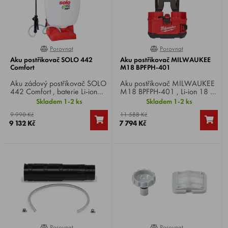
Porovnat
Porovnat
0%
0%
Aku postřikovač SOLO 442
Aku postřikovač MILWAUKEE
Comfort
M18 BPFPH-401
Aku zádový postřikovač SOLO
Aku postřikovač MILWAUKEE
442 Comfort , baterie Li-ion
M18 BPFPH-401 , Li-ion 18 V
18 V / 2,5 Ah, objem nádrže
/ 4,0 Ah, objem nádrže 15
Skladem 1-2 ks
Skladem 1-2 ks
16 litrů, provozní tlak 1-4 bar,
litrů, tlak 8,27 bar, hmotnost 5
9 990 Kč
11 588 Kč
hmotnost 4,5 kg.
kg.
9 132 Kč
7 794 Kč
Porovnat
Porovnat
100%
0%