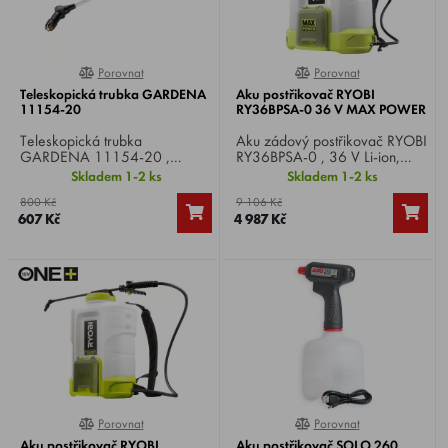
Porovnat
Porovnat
0%
0%
Teleskopická trubka GARDENA
Aku postřikovač RYOBI
11154-20
RY36BPSA-0 36 V MAX POWER
Teleskopická trubka
Aku zádový postřikovač RYOBI
GARDENA 11154-20 ,
RY36BPSA-0 , 36 V Li-ion,
kompatibilní se všemi
průtok 36 - 150 l/h, nádržka
Skladem 1-2 ks
Skladem 1-2 ks
postřikovači GARDENA,
15 l, včetně rozptylové,
800 Kč
9 106 Kč
pro snadné a pohodlné stříkání
ventilátorové a duální trysky,
607 Kč
4 987 Kč
vysokých stromů.
hmotnost 5,8 kg.
Porovnat
Porovnat
0%
100%
Aku postřikovač RYOBI
Aku postřikovač SOLO 260