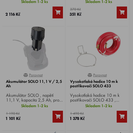
množství kapaliny při postřiku
bateriové postřikovače SOLO
Skladem 1-2 ks
Skladem 1-2 ks
směrem nahoru. Ideální pro
416Li Pro a SOLO 417
370 Kč
účinný postřik středně vysokých
Comfort.
2 116 Kč
351 Kč
až vysokých stromů.
Porovnat
Porovnat
0%
0%
Akumulátor SOLO 11,1 V / 2,5
Vysokotlaká hadice 10 m k
Ah
postřikovači SOLO 433
Akumulátor SOLO , napětí
Vysokotlaká hadice 10 m k
11,1 V, kapacita 2,5 Ah, pro
postřikovači SOLO 433 ,
bateriový postřikovač SOLO
závěs na hrdlo nádrže.
Skladem 1-2 ks
Skladem 1-2 ks
441 Classic .
1 190 Kč
1 490 Kč
1 101 Kč
1 378 Kč