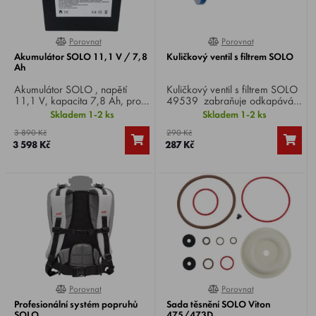
Porovnat
Porovnat
0%
0%
Akumulátor SOLO 11,1 V / 7,8
Kuličkový ventil s filtrem SOLO
Ah
Akumulátor SOLO , napětí
Kuličkový ventil s filtrem SOLO
11,1 V, kapacita 7,8 Ah, pro
49539 zabraňuje odkapávání
bateriový postřikovač SOLO
po uzavření ručního ventilu,
Skladem 1-2 ks
Skladem 1-2 ks
416Li Pro .
čímž splňuje aktuálně platné
3 890 Kč
290 Kč
předpisy, 0,35 bar.
3 598 Kč
287 Kč
Porovnat
Porovnat
0%
0%
Profesionální systém popruhů
Sada těsnění SOLO Viton
SOLO
475/473D