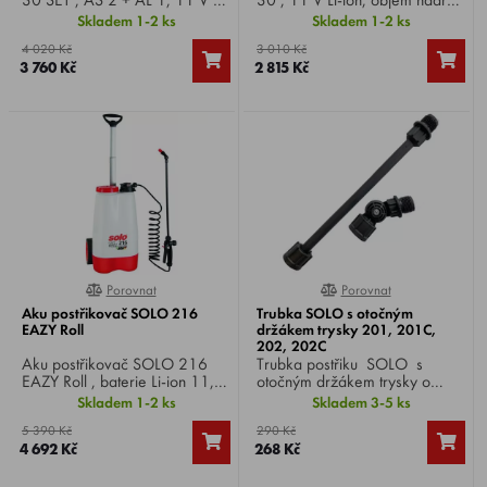
ion, objem nádrže 5 litrů, tlak
5 litrů, tlak 2,5 bar, hmotnost
Skladem 1-2 ks
Skladem 1-2 ks
2,5 bar, hmotnost 2,1 kg.
2,1 kg.
4 020 Kč
3 010 Kč
3 760 Kč
2 815 Kč
Porovnat
Porovnat
0%
0%
Aku postřikovač SOLO 216
Trubka SOLO s otočným
EAZY Roll
držákem trysky 201, 201C,
202, 202C
Aku postřikovač SOLO 216
Trubka postřiku SOLO s
EAZY Roll , baterie Li-ion 11,1
otočným držákem trysky o
V / 2,5 Ah, objem nádrže 16
180°, pro ruční
Skladem 1-2 ks
Skladem 3-5 ks
litrů, provozní tlak 2,5 bar,
postřikovače SOLO 201,
5 390 Kč
290 Kč
hmotnost 5 kg.
201C, 202, 202C.
4 692 Kč
268 Kč