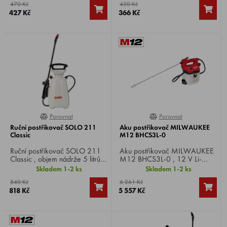
470 Kč
430 Kč
nastavitelná tryska.
nastavitelná tryska.
427 Kč
366 Kč
Porovnat
Porovnat
100%
0%
Ruční postřikovač SOLO 211
Aku postřikovač MILWAUKEE
Classic
M12 BHCS3L-0
Ruční postřikovač SOLO 211
Aku postřikovač MILWAUKEE
Classic , objem nádrže 5 litrů,
M12 BHCS3L-0 , 12 V Li-
pracovní tlak 3 bary,
ion, průtok 0,6 - 1,6 l/min,
Skladem 1-2 ks
Skladem 1-2 ks
přetlakový ventil, nastavitelná
max. tlak 5,5 bar, objem
840 Kč
6 261 Kč
tryska.
nádrže 3,7 l.
818 Kč
5 557 Kč