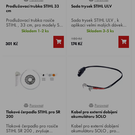
Prodlužovací trubka STIHL 33
Sada trysek STIHL ULV
cm
Prodlužovací trubka rosiče
Sada trysek STIHL ULV , k
STIHL , 33 cm, pro modely SR
aplikaci velmi malých dávek
430 a SR 450.
kapalin, pro rosiče SR 430 a
Skladem 1-2 ks
Skladem 3-5 ks
SR 450.
180 Kč
301 Kč
174 Kč
Porovnat
Porovnat
0%
100%
Tlakové čerpadlo STIHL pro SR
Kabel pro externí dobíjení
200
akumulátoru SOLO
Tlakové čerpadlo pro rosiče
Kabel pro externí dobíjení
STIHL SR 200 , zvyšuje
akumulátoru SOLO , pro