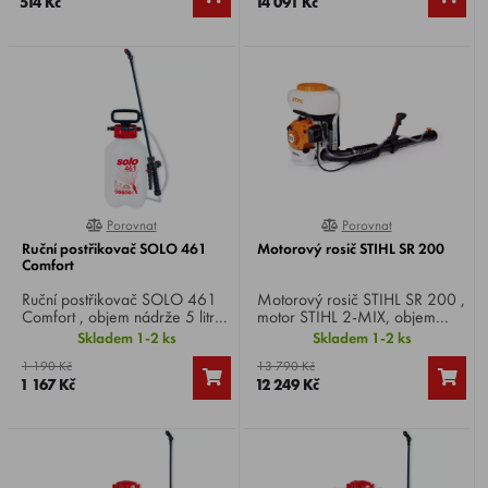
514 Kč
14 091 Kč
pokojových.
Porovnat
Porovnat
100%
100%
Ruční postřikovač SOLO 461
Motorový rosič STIHL SR 200
Comfort
Ruční postřikovač SOLO 461
Motorový rosič STIHL SR 200 ,
Comfort , objem nádrže 5 litrů,
motor STIHL 2-MIX, objem
velkoobjemové čerpadlo,
motoru 27,2 cm³, výkon 1,1
Skladem 1-2 ks
Skladem 1-2 ks
široký plnicí otvor s možností
HP, průtok vzduchu 780 m3/h,
1 190 Kč
13 790 Kč
uchycení trubky s tryskou,
hmotnost 7,8 Kg.
1 167 Kč
12 249 Kč
vhodný pro ošetřování rostlin a
různé dezinfekční práce.