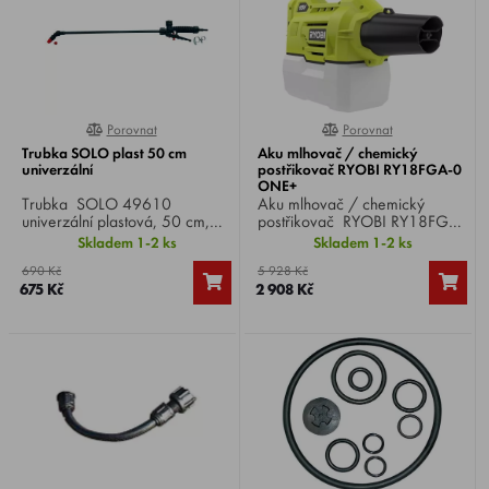
Porovnat
Porovnat
0%
0%
Trubka SOLO plast 50 cm
Aku mlhovač / chemický
univerzální
postřikovač RYOBI RY18FGA-0
ONE+
Trubka SOLO 49610
Aku mlhovač / chemický
univerzální plastová, 50 cm,
postřikovač RYOBI RY18FGA-
včetně ručního ventilu a dvou
0 ONE+ , napětí 18 V, průtok
Skladem 1-2 ks
Skladem 1-2 ks
trysek.
7,2 l/h, dosah 4,5 m, nádrž 2
690 Kč
5 928 Kč
l, hmotnost 2,8 kg.
675 Kč
2 908 Kč