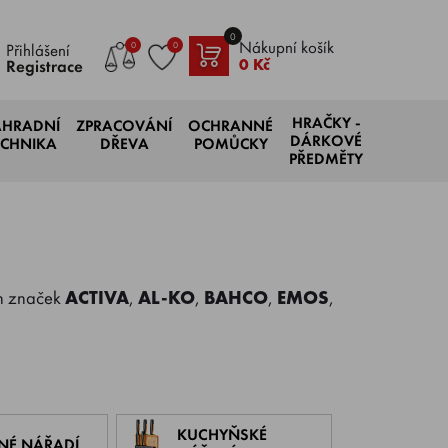
0
Nákupní košík
0
0
Přihlášení
0 Kč
Registrace
HRAČKY -
AHRADNÍ
ZPRACOVÁNÍ
OCHRANNÉ
DÁRKOVÉ
ECHNIKA
DŘEVA
POMŮCKY
PŘEDMĚTY
ch značek
ACTIVA
,
AL-KO
,
BAHCO
,
EMOS
,
KUCHYŇSKÉ
NÉ NÁŘADÍ