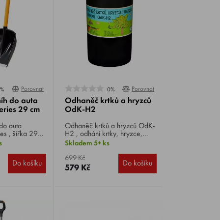
Porovnat
Porovnat
0%
0%
níh do auta
Odhaněč krtků a hryzců
eries 29 cm
OdK-H2
 do auta
Odhaněč krtků a hryzců OdK-
es , šířka 29
H2 , odhání krtky, hryzce,
ana
polní myši a hraboše,
s
Skladem 5+ ks
 pro účinné
vodotěsný, i do venkovních
u kolem vozu.
prostorů. Vydává
699 Kč
Do košíku
Do košíku
přelaďované, nepravidelně
579 Kč
dlouhé slyšitelné tóny s
nepravidelně dlouhými
přestávkami.