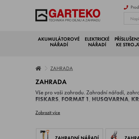
Prod
AKUMULÁTOROVÉ
ELEKTRICKÉ
PŘÍSLUŠEN
NÁŘADÍ
NÁŘADÍ
KE STRO
ZAHRADA
ZAHRADA
Vše pro vaši zahradu. Zahradní nářadí, zah
FISKARS
,
FORMAT 1
,
HUSQVARNA
,
K
Zobrazit více
ZAHRADNÍ NÁŘADÍ
ZAHR