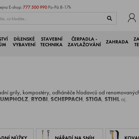
ejna
E-shop:
777 500 990
Po-Pá 8-17h
STVÍ
DÍLENSKÉ
STAVEBNÍ
ČERPADLA -
Z
ZAHRADA
JŮM
VYBAVENÍ
TECHNIKA
ZAVLAŽOVÁNÍ
T
radní grily, kompostéry, odháněče hlodavců od renomovaný
RUMPHOLZ
,
RYOBI
,
SCHEPPACH
,
STIGA
,
STIHL
aj.
ADNÍ NŮŽKY
NÁŘADÍ NA SNÍH
KOVA