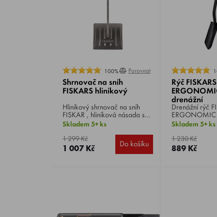
Porovnat
100%
1
Shrnovač na sníh
Rýč FISKARS
FISKARS hliníkový
ERGONOMI
drenážní
Hliníkový shrnovač na sníh
Drenážní rýč FISKARS
FISKAR , hliníková násada s
ERGONOMIC PR
ergonomickým plastovým
ostří, je určen
Skladem 5+ ks
Skladem 5+ ks
potahem pro ochranu před
specializované
chladem. Pracovní část z
zvedání těžkýc
1 299 Kč
1 230 Kč
Do košíku
tvrzeného hliníku. Šířka 532
Ideální pro kop
1 007 Kč
889 Kč
mm.
vykopávání cibu
půdě, stejně ja
kořenů.