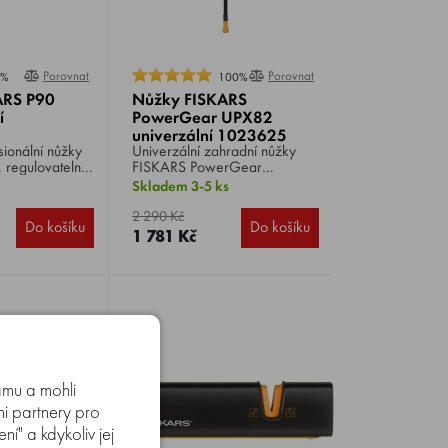
Porovnat
Porovnat
0%
100%
ARS P90
Nůžky FISKARS
í
PowerGear UPX82
univerzální 1023625
sionální nůžky
Univerzální zahradní nůžky
 regulovatelný
FISKARS PowerGear
 se zámkem
UPX82 1023625 , délka 1,6
Skladem 3-5 ks
z neobyčejně
m, víceúčelový nástroj s
é karbonové
vynikajícím dosahem do
2 290 Kč
Do košíku
Do košíku
až do průměru
koruny stromů a hustého křoví.
1 781 Kč
amu a mohli
mi partnery pro
í" a kdykoliv jej