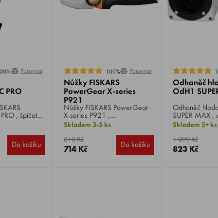
Porovnat
Porovnat
00%
100%
Nůžky FISKARS
Odhaněč hl
C PRO
PowerGear X-series
OdH1 SUPE
P921
Nůžky FISKARS PowerGear
Odhaněč hlodavců
O , špičaté
X-series P921 ,
SUPER MAX , o
 pro náročné
dvoučepelové, lehké a
krysy, potkany,
Skladem 3-5 ks
Skladem 5+ ks
 úkoly a
pohodlné na stříhání stonků a
tchoře aj., vyd
h předmětů.
větví.
přelaďované, 
810 Kč
1 099 Kč
Do košíku
Do košíku
ání příkopů a
dlouhé ultrazvu
714 Kč
823 Kč
lovin v těžké
nepravidelně d
ko pro sekání
přestávkami.