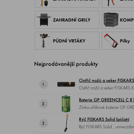
ZAHRADNÍ GRILY
KOMP
PŮDNÍ VRTÁKY
Pilky
Nejprodávanější produkty
Ostřič nožů a seker FISKAR
1.
Ostřič nožů a seker FISKARS Xsharp , pro pravidelné ostření, lze jej ovládat jak levou, tak i pravou rukou, brusný úhel
optimalizovaný pro nože i sek
Baterie GP GREENCELL C R
2.
Zinko-uhl
Rýč FISKARS Solid špičatý
3.
Rýč FISKARS Solid , univerzální rýč se špičatým ostřím, ideální pro různorodou práci s půdou - kopání děr, zarovnávání
záhonů nebo sázení rostlin.