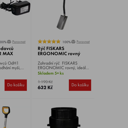
Porovnat
Porovnat
100%
100%
odavců
Rýč FISKARS
R MAX
ERGONOMIC rovný
 OdH1
Zahradní rýč FISKARS
dhání myši,
ERGONOMIC rovný, ideální
 kuny, lasičky,
pro rytí, zarovnávání a
Skladem 5+ ks
ává
výsadbu v běžné travnaté
nepravidelně
ornici.
1 190 Kč
Do košíku
Do košíku
kové vlny s
632 Kč
louhými