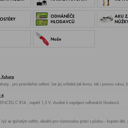
ODHÁNĚČE
AKU 
OSTÉRY
HLODAVCŮ
NŮŽK
Nože
S Xsharp
ery.
14
íkové baterie GP GREENCELL C R14 , napětí 1,5 V, vhodné k napájení odhaněčů hlodavců.