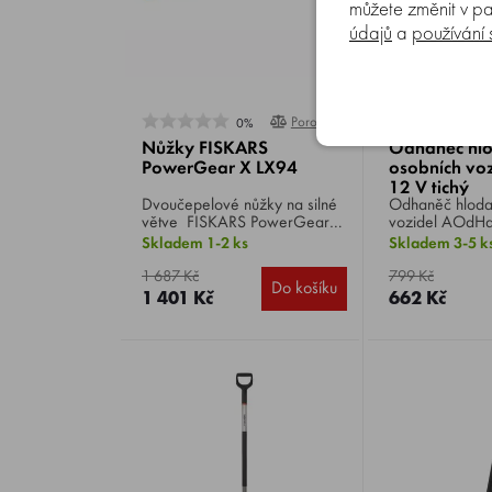
můžete změnit v pa
údajů
a
používání
Porovnat
0%
1
Nůžky FISKARS
Odhaněč hlo
PowerGear X LX94
osobních vo
12 V tichý
Dvoučepelové nůžky na silné
Odhaněč hloda
větve FISKARS PowerGear X
vozidel AOdHa , odhání myši,
LX94 , velikost M, navrženy
krysy, potkany,
Skladem 1-2 ks
Skladem 3-5 k
pro stříhání čerstvého dřeva
tchoře aj., vyd
až do průměru 50 mm.
přelaďovaný z
1 687 Kč
799 Kč
Do košíku
slyšitelném i u
1 401 Kč
662 Kč
pásmu, pro oso
automobily, nap
akumulátoru.