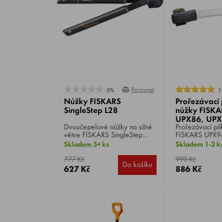
Porovnat
0%
1
Nůžky FISKARS
Prořezávací 
SingleStep L28
nůžky FISK
UPX86, UP
Dvoučepelové nůžky na silné
Prořezávací pi
1023633
větve FISKARS SingleStep
FISKARS UPX9
L28 , velikost S, vhodné pro
UPX82 102363
Skladem 5+ ks
Skladem 1-2 k
střih čerstvých větví do
větví do prům
průměru 35 mm.
nastavitelný úh
777 Kč
990 Kč
Do košíku
optimalizovaný
627 Kč
886 Kč
pro maximální ú
k sobě.