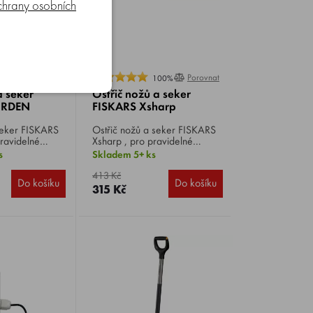
hrany osobních
Porovnat
Porovnat
0%
100%
a seker
Ostřič nožů a seker
ORDEN
FISKARS Xsharp
FISKARS
Ostřič nožů a seker FISKARS
ravidelné
Xsharp , pro pravidelné
 nožů a
ostření, lze jej ovládat jak
s
Skladem 5+ ks
 špičkovou
levou, tak i pravou rukou,
brusný úhel optimalizovaný
413 Kč
Do košíku
Do košíku
pro nože i sekery.
315 Kč