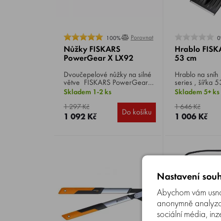
Porovnat
100%
0
Nůžky FISKARS
Hrablo FISK
PowerGear X LX92
53 cm
Dvoučepelové nůžky na silné
Hrablo na sníh
větve FISKARS PowerGear X
series , šířka 
LX92 , velikost S, navrženy
153 cm, odolné
Skladem 1-2 ks
Skladem 5+ ks
pro stříhání čerstvého dřeva
dlouhou životno
až do průměru 38 mm.
1,56 kg.
1 297 Kč
1 646 Kč
Do košíku
1 092 Kč
1 006 Kč
Nastavení souh
Abychom vám usnad
anonymně analyzova
sociální média, inz