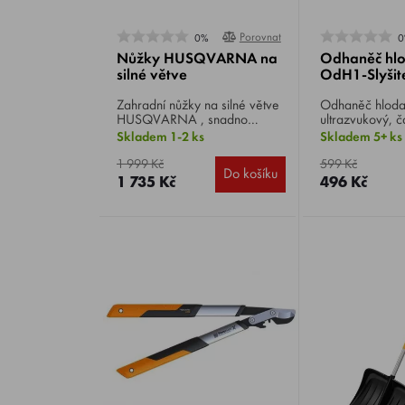
Porovnat
0%
0
Nůžky HUSQVARNA na
Odhaněč hl
silné větve
OdH1-Slyšit
Zahradní nůžky na silné větve
Odhaněč hlodavců Od
HUSQVARNA , snadno
ultrazvukový, č
ustřihnou velké větve až do
slyšitelný, vyd
Skladem 1-2 ks
Skladem 5+ ks
průměru 42 mm.
přelaďované, n
dlouhé tóny s 
1 999 Kč
599 Kč
Do košíku
dlouhými přest
1 735 Kč
496 Kč
do prostorů, kd
nepohybují.