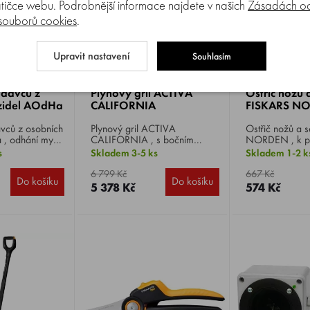
tičce webu. Podrobnější informace najdete v našich
Zásadách oc
 souborů cookies
.
Upravit nastavení
Souhlasím
Porovnat
Porovnat
00%
0%
davců z
Plynový gril ACTIVA
Ostřič nožů 
zidel AOdHa
CALIFORNIA
FISKARS N
vců z osobních
Plynový gril ACTIVA
Ostřič nožů a seker 
CALIFORNIA , s bočním
NORDEN , k p
 kuny, lasičky,
vařičem, vhodný až pro 10
údržbě seker a
s
Skladem 3-5 ks
Skladem 1-2 k
ává
osob, 3x hořák, grilovací
zaručuje jejich
vuk ve
plocha 50 x 37 cm, grilovací
ostrost.
6 799 Kč
667 Kč
Do košíku
Do košíku
ltrazvukovém
rošt smaltovaný, teploměr,
5 378 Kč
574 Kč
bníh
hmotnost 22 kg.
ájení z