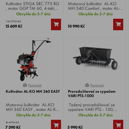
Kultivátor STIGA SRC 775 RG
Motorový kultivátor AL-KO
, motor GGP TM 60, 4-takt,
MH 540 Comfort , motor AL-
výkon 5,5 HP, záběr 75 cm,
KO 168 FB OHV, výkon 4,6
Obvykle do 3-7 dnů
Obvykle do 3-7 dnů
rychlosti 1 vpřed + 1 vzad,
HP, záběr 54 cm, kypřící nože
16 990 Kč
hmotnost 53 kg.
4+4 ks, váha 51 kg.
15 609 Kč
10 990 Kč
Porovnat
Porovnat
100%
0%
Kultivátor AL-KO MH 360 EASY
Provzdušňovač se sypačem
VARI PTS-1000
Motorový kultivátor AL-KO
Tažený provzdušňovač se
MH 360 EASY , motor AL-KO
sypačem VARI PTS - 100,
PRO 140 OHV, výkon 3,6 HP,
provzdušňování a hnojení v
Obvykle do 3-7 dnů
Obvykle do 3-7 dnů
záběr 35 cm, kultivační nože 4
jednom kroku , šíře záběru
8 490 Kč
ks, rychlost 1 vpřed, váha 34
102 cm, kapacita sypače 80 l.
7 390 Kč
5 990 Kč
kg.