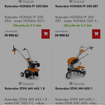
Porovnat
Porovnat
0%
0%
Rotavátor HONDA FF 500 DEA
Rotavátor HONDA FF 300 DET
Rotavátor HONDA FF 500
Rotavátor HONDA FF 300
DEA , motor HONDA GCV
DET , motor HONDA GXV 57,
160, 4-takt, výkon 5,5 HP,
4-takt, výkon 2,5 HP, záběr 41
Obvykle do 3-7 dnů
Obvykle do 3-7 dnů
záběr 55 cm, max. hloubka
cm, max. hloubka kypření 16
79 990 Kč
64 990 Kč
kypření 20 cm, rychlost 3
cm, rychlost 3 vpřed + 1 vzad,
74 990 Kč
59 990 Kč
vpřed + 1 vzad, hmotnost 77
hmotnost 50,5 kg.
kg.
Porovnat
Porovnat
0%
0%
Rotavátor STIHL MH 445.1 R
Rotavátor STIHL MH 600.1
Rotavátor STIHL MH 445.1 R ,
Rotavátor STIHL MH 600.1 ,
motor EVC 200,3 C, výkon
motor STIHL EHC 600, výkon