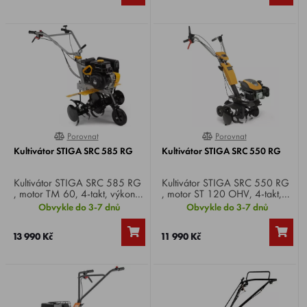
Porovnat
Porovnat
0%
0%
Kultivátor STIGA SRC 585 RG
Kultivátor STIGA SRC 550 RG
Kultivátor STIGA SRC 585 RG
Kultivátor STIGA SRC 550 RG
, motor TM 60, 4-takt, výkon
, motor ST 120 OHV, 4-takt,
5, záběr 82 cm, rychlosti 1
výkon 2,5 HP, záběr 50 cm,
Obvykle do 3-7 dnů
Obvykle do 3-7 dnů
vpřed + 1 vzad, hmotnost 69
rychlosti 1 vpřed + 1 vzad,
kg.
hmotnost 42 kg.
13 990 Kč
11 990 Kč