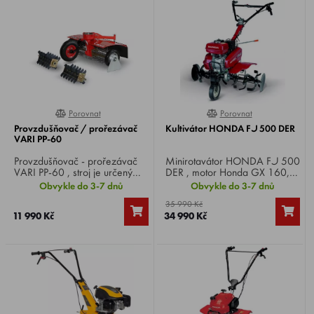
Porovnat
Porovnat
0%
0%
Provzdušňovač / prořezávač
Kultivátor HONDA FJ 500 DER
VARI PP-60
Provzdušňovač - prořezávač
Minirotavátor HONDA FJ 500
VARI PP-60 , stroj je určený
DER , motor Honda GX 160,
všem majitelům dvoutaktních i
4-takt, výkon 4,6 HP, záběr 80
Obvykle do 3-7 dnů
Obvykle do 3-7 dnů
čtyřtaktních pohonných
cm, otáčky nožů 80/min,
35 990 Kč
jednotek TERRA a VARI. Záběr
rychlost 2 vpřed, váha 62 kg.
11 990 Kč
34 990 Kč
55 cm.