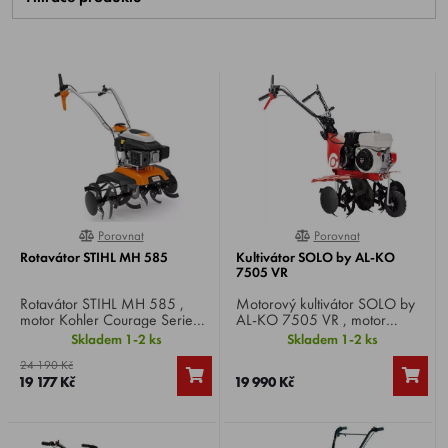
Porovnat
Porovnat
0%
0%
Rotavátor STIHL MH 585
Kultivátor SOLO by AL-KO
7505 VR
Rotavátor STIHL MH 585 ,
Motorový kultivátor SOLO by
motor Kohler Courage Serie
AL-KO 7505 VR , motor
XT675 OHV SC, výkon 3,2
HONDA GP 160, výkon 4,8
Skladem 1-2 ks
Skladem 1-2 ks
HP, záběr 85 cm, rychlosti 1
HP, záběr 75 cm, kypřící nože
24 190 Kč
vpřed + jedna vzad, váha 44
6 ks, váha 51 kg.
19 177 Kč
19 990 Kč
kg.