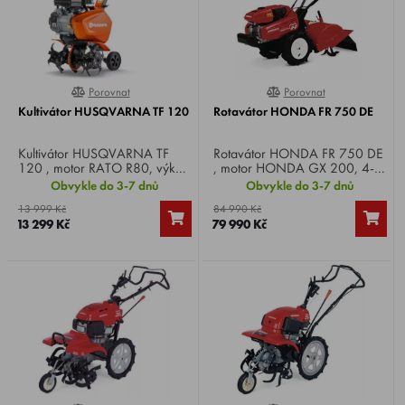
Porovnat
Porovnat
0%
0%
Kultivátor HUSQVARNA TF 120
Rotavátor HONDA FR 750 DE
Kultivátor HUSQVARNA TF
Rotavátor HONDA FR 750 DE
120 , motor RATO R80, výkon
, motor HONDA GX 200, 4-
1,9 HP, pracovní šířka 46 cm,
takt, výkon 6,0 HP, záběr 51
Obvykle do 3-7 dnů
Obvykle do 3-7 dnů
kultivační hroty 6 ks, pracovní
cm, max. hloubka kypření 32
13 999 Kč
84 990 Kč
hloubka 15 cm, 1 převodový
cm, rychlost 2 vpřed + 1 vzad,
13 299 Kč
79 990 Kč
stupeň vpřed, váha 27 kg.
hmotnost 91 kg.