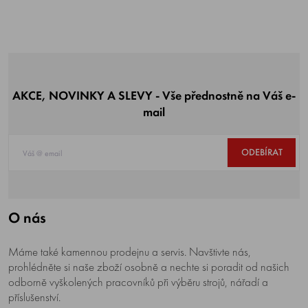
AKCE, NOVINKY A SLEVY - Vše přednostně na Váš e-
mail
ODEBÍRAT
O nás
Máme také kamennou prodejnu a servis. Navštivte nás,
prohlédněte si naše zboží osobně a nechte si poradit od našich
odborně vyškolených pracovníků při výběru strojů, nářadí a
příslušenství.