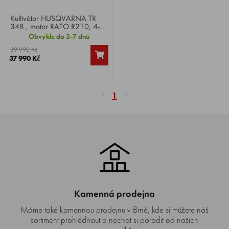
Kultivátor HUSQVARNA TR
348 , motor RATO R210, 4-
takt, výkon 7,0 HP, záběr 48
Obvykle do 3-7 dnů
cm, kultivační nože 4 ks,
39 990 Kč
průměr 30,0 cm, 2 rychlosti
37 990 Kč
vpřed, 1 vzad, váha 71 kg.
1
Kamenná prodejna
Máme také kamennou prodejnu v Brně, kde si můžete náš
sortiment prohlédnout a nechat si poradit od našich