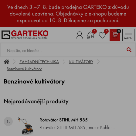
Ve dnech 3.–7. 8. bude prodejna GARTEKO z důvodu
dovolené uzavřena. Objednávky z e-shopu budeme
expedovat od 10. 8. Děkujeme za pochopení.
0
0
0
MENU
ZAHRADNÍ TECHNIKA
KULTIVÁTORY
Benzínové kultivátory
Benzínové kultivátory
Nejprodávanější produkty
Rotavátor STIHL MH 585
1.
Rotavátor STIHL MH 585 , motor Kohler
Courage Serie XT675 OHV SC, výkon 3,2