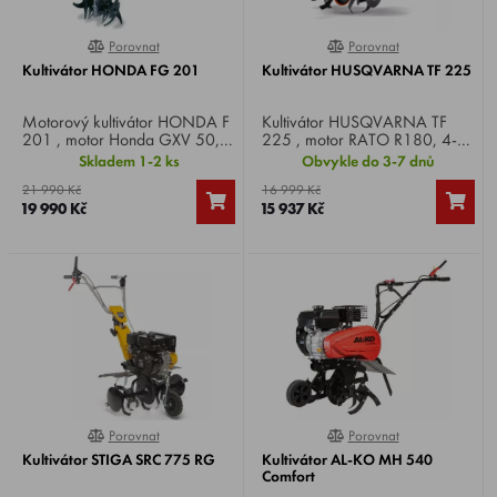
Porovnat
Porovnat
100%
0%
Kultivátor HONDA FG 201
Kultivátor HUSQVARNA TF 225
Motorový kultivátor HONDA F
Kultivátor HUSQVARNA TF
201 , motor Honda GXV 50,
225 , motor RATO R180, 4-
4-takt, výkon 2,5 HP, záběr 30
takt, výkon 6,0 HP, záběr 60
Skladem 1-2 ks
Obvykle do 3-7 dnů
cm, otáčky nožů 197/min,
cm, kultivační nože 4 ks,
21 990 Kč
16 999 Kč
rychlost 1 vpřed, váha 17 kg.
průměr 32,0 cm, rychlost 1
19 990 Kč
15 937 Kč
vpřed, 1 vzad, váha 46 kg.
Porovnat
Porovnat
0%
0%
Kultivátor STIGA SRC 775 RG
Kultivátor AL-KO MH 540
Comfort