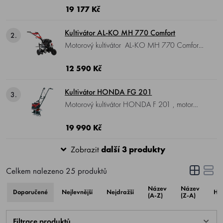
HP, záběr 85 cm, rychlosti 1 vpřed + jedna
19 177 Kč
vzad, váha 44 kg.
Kultivátor AL-KO MH 770 Comfort
2.
Motorový kultivátor AL-KO MH 770 Comfort ,
motor AL-KO 168 FB OHV, výkon 4,6 HP,
záběr 77 cm, kypřící nože 3+3 ks, váha 67
12 590 Kč
kg.
Kultivátor HONDA FG 201
3.
Motorový kultivátor HONDA F 201 , motor
Honda GXV 50, 4-takt, výkon 2,5 HP, záběr
30 cm, otáčky nožů 197/min, rychlost 1
19 990 Kč
vpřed, váha 17 kg.
Zobrazit
další 3 produkty
Celkem nalezeno
25
produktů
Název
Název
Doporučené
Nejlevnější
Nejdražší
Ho
(A-Z)
(Z-A)
Filtrace produktů