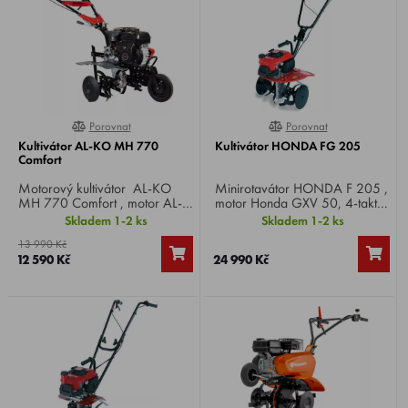
Porovnat
Porovnat
100%
0%
Kultivátor AL-KO MH 770
Kultivátor HONDA FG 205
Comfort
Motorový kultivátor AL-KO
Minirotavátor HONDA F 205 ,
MH 770 Comfort , motor AL-
motor Honda GXV 50, 4-takt,
KO 168 FB OHV, výkon 4,6
výkon 2,5 HP, záběr 45 cm,
Skladem 1-2 ks
Skladem 1-2 ks
HP, záběr 77 cm, kypřící nože
otáčky nožů 135/min, rychlost
13 990 Kč
3+3 ks, váha 67 kg.
1 vpřed, váha 20 kg.
12 590 Kč
24 990 Kč