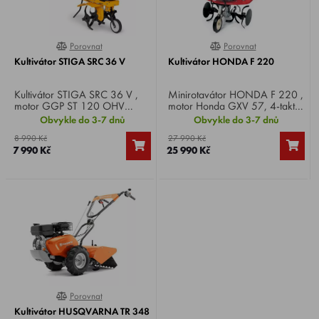
Porovnat
Porovnat
0%
0%
Kultivátor STIGA SRC 36 V
Kultivátor HONDA F 220
Kultivátor STIGA SRC 36 V ,
Minirotavátor HONDA F 220 ,
motor GGP ST 120 OHV
motor Honda GXV 57, 4-takt,
Autochoke, 4-takt, výkon 3 HP,
výkon 2,5 HP, záběr 61,5 cm,
Obvykle do 3-7 dnů
Obvykle do 3-7 dnů
záběr 36 cm, rychlost 1 vpřed,
otáčky nůžů 130/min, rychlost
8 990 Kč
27 990 Kč
váha 29 kg.
1 vpřed, váha 30 kg.
7 990 Kč
25 990 Kč
Porovnat
0%
Kultivátor HUSQVARNA TR 348