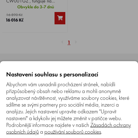
CW001GZ , funguje na
akumulátory 2x Li-ion 18 V
Obvykle do 3-7 dnů
nebo 2x Li-ion 40 V, síťový
16 890 Kč
adaptér nebo autokonektor,
16 016 Kč
objem 20 l, 7 stupňů chlazení,
možnost nastavení ohřevu.
1
Nastavení souhlasu s personalizací
Abychom vám usnadnili procházení stránek, nabídli
přizpůsobený obsah nebo reklamu a mohli anonymně
analyzovat návštěvnost, využíváme soubory cookies, které
Kamenná prodejna
sdílíme se svými partnery pro sociální média, inzerci a
analýzu. Jejich nastavení upravíte odkazem "Upravit
Máme také kamennou prodejnu v Brně, kde si můžete náš
sortiment prohlédnout a nechat si poradit od našich
nastavení" a kdykoliv jej můžete změnit v patičce webu.
pracovníků.
Podrobnější informace najdete v našich
Zásadách ochrany
osobních údajů
a
používání souborů cookies
.