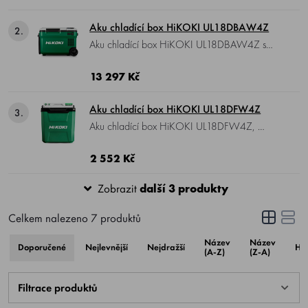
hmotnost 13,5 kg.
Aku chladící box HiKOKI UL18DBAW4Z
2.
Aku chladící box HiKOKI UL18DBAW4Z s
funkcí ohřevu, funguje na 1 nebo 2
akumulátory 18 V Li-ion, síťový adaptér nebo
13 297 Kč
autokonektor, objem 25 l, 17 stupňů nastavení
teploty, možnost nastavení ohřevu.
Aku chladící box HiKOKI UL18DFW4Z
3.
Aku chladící box HiKOKI UL18DFW4Z,
funguje na 1 nebo 2 akumulátory 18 V Li-ion,
síťový adaptér nebo autokonektor, objem 24 l,
2 552 Kč
hmotnost 5,3 kg.
Zobrazit
další 3 produkty
Celkem nalezeno
7
produktů
Název
Název
Doporučené
Nejlevnější
Nejdražší
Ho
(A-Z)
(Z-A)
Filtrace produktů