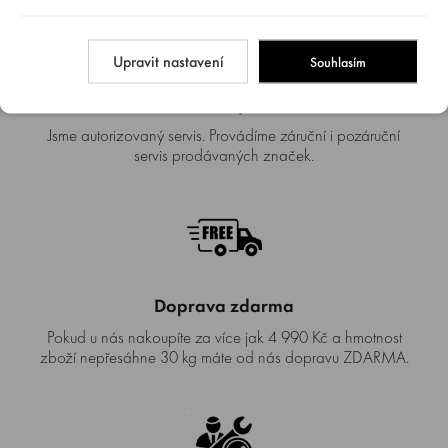
Upravit nastavení
Souhlasím
Autorizovaný SERVIS
Jsme autorizovaný servis. Provádíme záruční i pozáruční
servis prodávaných značek.
Doprava zdarma
Pokud u nás nakoupíte za více jak 4 990 Kč a hmotnost
zboží nepřesáhne 30 kg máte od nás dopravu ZDARMA.