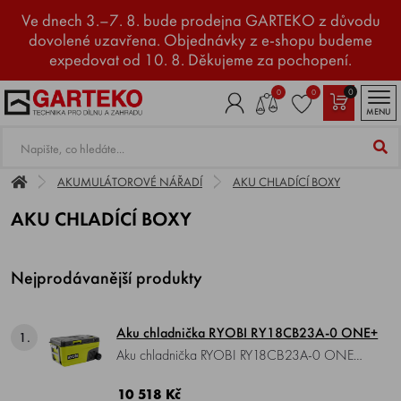
Ve dnech 3.–7. 8. bude prodejna GARTEKO z důvodu
dovolené uzavřena. Objednávky z e-shopu budeme
expedovat od 10. 8. Děkujeme za pochopení.
0
0
0
MENU
AKUMULÁTOROVÉ NÁŘADÍ
AKU CHLADÍCÍ BOXY
AKU CHLADÍCÍ BOXY
Nejprodávanější produkty
Aku chladnička RYOBI RY18CB23A-0 ONE+
1.
Aku chladnička RYOBI RY18CB23A-0 ONE+ ,
napětí 18 V, kapacita 23 l, dosáhne a udrží
10 518 Kč
jakoukoli teplotu od 20 °C až do -20 °C,