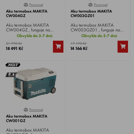
Porovnat
Porovnat
0%
0%
Aku termobox MAKITA
Aku termobox MAKITA
CW004GZ
CW003GZ01
Aku termobox MAKITA
Aku termobox MAKITA
CW004GZ , funguje na
CW003GZ01 , funguje na
akumulátory 2x Li-ion 18 V
akumulátor Li-ion 18 V nebo Li-
Obvykle do 3-7 dnů
Obvykle do 3-7 dnů
nebo 2x Li-ion 40 V
ion 40 V XGT, síťový adaptér
21 790 Kč
17 190 Kč
XGT, síťový adaptér nebo
nebo autokonektor, objem 7 l,
18 491 Kč
14 166 Kč
autokonektor, objem 29 l, 7
7 stupňů chlazení, možnost
stupňů chlazení, možnost
nastavení ohřevu.
nastavení ohřevu.
Porovnat
0%
Aku termobox MAKITA
CW001GZ
Aku termobox MAKITA