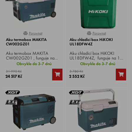
Porovnat
Porovnat
0%
0%
Aku termobox MAKITA
Aku chladící box HiKOKI
CW002GZ01
UL18DFW4Z
Aku termobox MAKITA
Aku chladící box HiKOKI
CW002GZ01 , funguje na
UL18DFW4Z, funguje na 1
akumulátor Li-ion 18 V nebo Li-
nebo 2 akumulátory 18 V Li-
Obvykle do 3-7 dnů
Obvykle do 3-7 dnů
ion 40 V XGT, síťový adaptér
ion, síťový adaptér nebo
31 990 Kč
3 780 Kč
nebo autokonektor, objem 50
autokonektor, objem 24 l,
24 517 Kč
2 552 Kč
l, 7 stupňů chlazení, možnost
hmotnost 5,3 kg.
nastavení ohřevu.