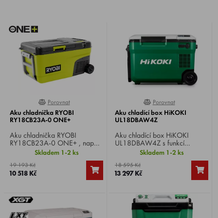
Porovnat
Porovnat
0%
0%
Aku chladnička RYOBI
Aku chladící box HiKOKI
RY18CB23A-0 ONE+
UL18DBAW4Z
Aku chladnička RYOBI
Aku chladící box HiKOKI
RY18CB23A-0 ONE+ , napětí
UL18DBAW4Z s funkcí
18 V, kapacita 23 l, dosáhne a
ohřevu, funguje na 1 nebo 2
Skladem 1-2 ks
Skladem 1-2 ks
udrží jakoukoli teplotu od 20
akumulátory 18 V Li-ion, síťový
19 193 Kč
18 595 Kč
°C až do -20 °C, hmotnost
adaptér nebo autokonektor,
10 518 Kč
13 297 Kč
13,5 kg.
objem 25 l, 17 stupňů
nastavení teploty, možnost
nastavení ohřevu.