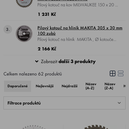
Pilový kotouč na kov MILWAUKEE 150 x 20 ,
průměr kotouče 150 mm, průměr hřídele 20
1 231 Kč
mm, 34 zubů.
Pilový kotouč na hliník MAKITA 305 x 30 mm
3.
100 zubů
Pilový kotouč na hliník MAKITA , Ø kotouče
305 mm, Ø vrtání 30 mm, 100 zubů, pro
2 166 Kč
okružní, pokosové a stolní pily.
Zobrazit
další 3 produkty
Celkem nalezeno
62
produktů
Název
Název
Doporučené
Nejlevnější
Nejdražší
Ho
(A-Z)
(Z-A)
Filtrace produktů