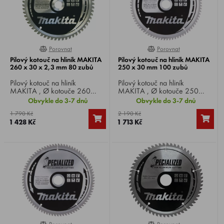
Porovnat
Porovnat
0%
0%
Pilový kotouč na hliník MAKITA
Pilový kotouč na hliník MAKITA
260 x 30 x 2,3 mm 80 zubů
250 x 30 mm 100 zubů
Pilový kotouč na hliník
Pilový kotouč na hliník
MAKITA , Ø kotouče 260
MAKITA , Ø kotouče 250
mm, Ø vrtání 30 mm, 80 zubů,
mm, Ø vrtání 30 mm, 100
Obvykle do 3-7 dnů
Obvykle do 3-7 dnů
tloušťka řezu 2,3 mm, pro
zubů, pro okružní, pokosové a
1 790 Kč
2 190 Kč
okružní, pokosové a stolní pily.
stolní pily.
1 428 Kč
1 713 Kč