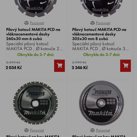
Porovnat
Porovnat
0%
0%
Pilový kotouč MAKITA PCD na
Pilový kotouč MAKITA PCD na
vláknocementové desky
vláknocementové desky
260x30 mm 6 zubů
305x30 mm 8 zubů
Speciální pilový kotouč
Speciální pilový kotouč
MAKITA PCD , Ø kotouče 260
MAKITA PCD , Ø kotouče 305
mm, Ø otvoru 30 mm, 6 zubů,
mm, Ø otvoru 30 mm, 8 zubů,
Obvykle do 3-7 dnů
Obvykle do 3-7 dnů
ideální na vláknocementové
ideální na vláknocementové
2 599 Kč
2 999 Kč
desky.
desky.
2 034 Kč
2 346 Kč
Porovnat
Porovnat
0%
0%
Pilový kotouč na kov MAKITA
Pilový kotouč na kov MAKITA