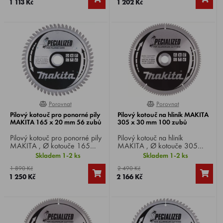
1 113 Kč
1 202 Kč
Porovnat
Porovnat
0%
100%
Pilový kotouč pro ponorné pily
Pilový kotouč na hliník MAKITA
MAKITA 165 x 20 mm 56 zubů
305 x 30 mm 100 zubů
Pilový kotouč pro ponorné pily
Pilový kotouč na hliník
MAKITA , Ø kotouče 165
MAKITA , Ø kotouče 305
mm, Ø vrtání 20 mm, 56 zubů,
mm, Ø vrtání 30 mm, 100
Skladem 1-2 ks
Skladem 1-2 ks
pro řezání hliníku.
zubů, pro okružní, pokosové a
1 890 Kč
2 490 Kč
stolní pily.
1 250 Kč
2 166 Kč