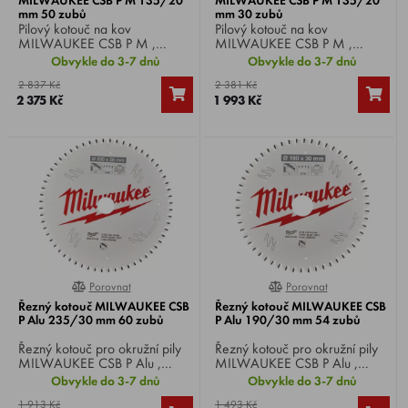
mm 50 zubů
mm 30 zubů
Pilový kotouč na kov
Pilový kotouč na kov
MILWAUKEE CSB P M ,
MILWAUKEE CSB P M ,
průměr kotouče 135 mm,
průměr kotouče 135 mm,
Obvykle do 3-7 dnů
Obvykle do 3-7 dnů
průměr hřídele 20 mm, 50
průměr hřídele 20 mm, 30
2 837 Kč
2 381 Kč
zubů.
zubů.
2 375 Kč
1 993 Kč
Porovnat
Porovnat
0%
0%
Řezný kotouč MILWAUKEE CSB
Řezný kotouč MILWAUKEE CSB
P Alu 235/30 mm 60 zubů
P Alu 190/30 mm 54 zubů
Řezný kotouč pro okružní pily
Řezný kotouč pro okružní pily
MILWAUKEE CSB P Alu ,
MILWAUKEE CSB P Alu ,
průměr kotouče 235 mm,
průměr kotouče 190 mm,
Obvykle do 3-7 dnů
Obvykle do 3-7 dnů
průměr hřídele 30 mm, 60
průměr hřídele 30 mm, 54
1 913 Kč
1 493 Kč
zubů.
zubů.