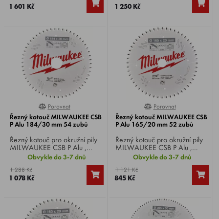
1 601 Kč
1 250 Kč
Porovnat
Porovnat
0%
0%
Řezný kotouč MILWAUKEE CSB
Řezný kotouč MILWAUKEE CSB
P Alu 184/30 mm 54 zubů
P Alu 165/20 mm 52 zubů
Řezný kotouč pro okružní pily
Řezný kotouč pro okružní pily
MILWAUKEE CSB P Alu ,
MILWAUKEE CSB P Alu ,
průměr kotouče 184 mm,
průměr kotouče 165 mm,
Obvykle do 3-7 dnů
Obvykle do 3-7 dnů
průměr hřídele 30 mm, 54
průměr hřídele 20 mm, 52
1 288 Kč
1 121 Kč
zubů.
zubů.
1 078 Kč
845 Kč