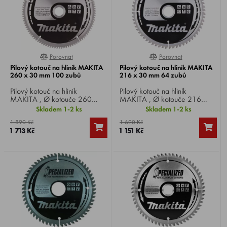
Porovnat
Porovnat
0%
0%
Pilový kotouč na hliník MAKITA
Pilový kotouč na hliník MAKITA
260 x 30 mm 100 zubů
216 x 30 mm 64 zubů
Pilový kotouč na hliník
Pilový kotouč na hliník
MAKITA , Ø kotouče 260
MAKITA , Ø kotouče 216
mm, Ø vrtání 30 mm, 100
mm, Ø vrtání 30 mm, 64 zubů,
Skladem 1-2 ks
Skladem 1-2 ks
zubů, pro okružní, pokosové a
pro okružní, pokosové a stolní
1 890 Kč
1 690 Kč
stolní pily.
pily.
1 713 Kč
1 151 Kč