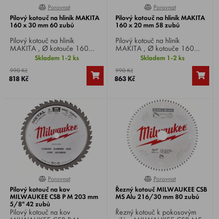
Porovnat
Porovnat
0%
0%
Pilový kotouč na hliník MAKITA
Pilový kotouč na hliník MAKITA
160 x 30 mm 60 zubů
160 x 20 mm 58 zubů
Pilový kotouč na hliník
Pilový kotouč na hliník
MAKITA , Ø kotouče 160
MAKITA , Ø kotouče 160
mm, Ø vrtání 30 mm, 60 zubů,
mm, Ø vrtání 20 mm, 58 zubů,
Skladem 1-2 ks
Skladem 1-2 ks
pro okružní, pokosové a stolní
pro okružní, pokosové a stolní
990 Kč
990 Kč
pily.
pily.
818 Kč
863 Kč
Porovnat
Porovnat
0%
0%
Pilový kotouč na kov
Řezný kotouč MILWAUKEE CSB
MILWAUKEE CSB P M 203 mm
MS Alu 216/30 mm 80 zubů
5/8" 42 zubů
Pilový kotouč na kov
Řezný kotouč k pokosovým