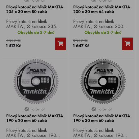
Porovnat
Porovnat
0%
0%
Pilový kotouč na hliník MAKITA
Pilový kotouč na hliník MAKITA
235 x 30 mm 80 zubů
200 x 30 mm 64 zubů
Pilový kotouč na hliník
Pilový kotouč na hliník
MAKITA , Ø kotouče 235
MAKITA , Ø kotouče 200
mm, Ø vrtání 30 mm, 80 zubů,
mm, Ø vrtání 30 mm, 64 zubů,
Obvykle do 3-7 dnů
Obvykle do 3-7 dnů
pro okružní, pokosové a stolní
pro okružní, pokosové a stolní
1 890 Kč
2 090 Kč
pily.
pily.
1 512 Kč
1 647 Kč
Porovnat
Porovnat
0%
0%
Pilový kotouč na hliník MAKITA
Pilový kotouč na hliník MAKITA
190 x 20 mm 60 zubů
190 x 30 mm 60 zubů
Pilový kotouč na hliník
Pilový kotouč na hliník
MAKITA , Ø kotouče 190
MAKITA , Ø kotouče 190