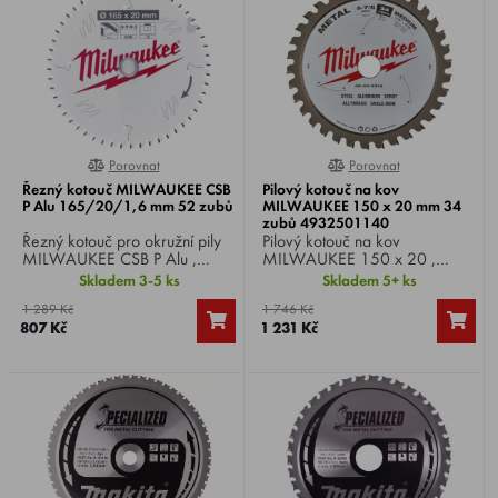
Porovnat
Porovnat
0%
0%
Řezný kotouč MILWAUKEE CSB
Pilový kotouč na kov
P Alu 165/20/1,6 mm 52 zubů
MILWAUKEE 150 x 20 mm 34
zubů 4932501140
Řezný kotouč pro okružní pily
Pilový kotouč na kov
MILWAUKEE CSB P Alu ,
MILWAUKEE 150 x 20 ,
průměr kotouče 165 mm, šířka
průměr kotouče 150 mm,
Skladem 3-5 ks
Skladem 5+ ks
řezu 1,6 mm, průměr hřídele
průměr hřídele 20 mm, 34
1 289 Kč
1 746 Kč
20 mm, 52 zubů.
zubů.
807 Kč
1 231 Kč