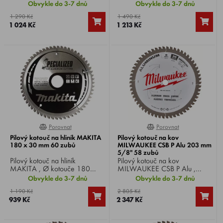
mm, Ø vrtání 20 mm, 60 zubů,
mm, Ø vrtání 30 mm, 60 zubů,
Obvykle do 3-7 dnů
Obvykle do 3-7 dnů
pro okružní, pokosové a stolní
pro okružní, pokosové a stolní
1 290 Kč
1 490 Kč
pily.
pily.
1 024 Kč
1 213 Kč
Porovnat
Porovnat
0%
0%
Pilový kotouč na hliník MAKITA
Pilový kotouč na kov
180 x 30 mm 60 zubů
MILWAUKEE CSB P Alu 203 mm
5/8" 58 zubů
Pilový kotouč na hliník
Pilový kotouč na kov
MAKITA , Ø kotouče 180
MILWAUKEE CSB P Alu ,
mm, Ø vrtání 30 mm, 60 zubů,
průměr kotouče 203 mm,
Obvykle do 3-7 dnů
Obvykle do 3-7 dnů
pro okružní, pokosové a stolní
průměr hřídele 5/8", 58 zubů.
1 190 Kč
2 805 Kč
pily.
939 Kč
2 347 Kč