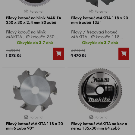
Porovnat
Porovnat
0%
0%
Pilový kotouč na hliník MAKITA
Pilový kotouč MAKITA 118 x 20
250 x 30 x 2,4 mm 80 zubů
mm 6 zubů 135°
Pilový kotouč na hliník
Pilový / frézovací kotouč
MAKITA , Ø kotouče 250
MAKITA , Ø kotouče 118
mm, Ø vrtání 30 mm, 80 zubů,
mm, Ø vrtání 20 mm, 6
Obvykle do 3-7 dnů
Obvykle do 3-7 dnů
tloušťka řezu 2,4 mm, pro
zubů, na hliník pro 135° ohyb
1 608 Kč
5 713 Kč
okružní, pokosové a stolní pily.
materiálu, pro pilu CA5000.
1 078 Kč
4 470 Kč
Porovnat
Porovnat
0%
0%
Pilový kotouč MAKITA 118 x 20
Pilový kotouč MAKITA na kov a
mm 6 zubů 90°
nerez 185x30 mm 64 zubů