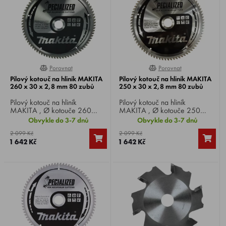
Porovnat
Porovnat
0%
0%
Pilový kotouč na hliník MAKITA
Pilový kotouč na hliník MAKITA
260 x 30 x 2,8 mm 80 zubů
250 x 30 x 2,8 mm 80 zubů
Pilový kotouč na hliník
Pilový kotouč na hliník
MAKITA , Ø kotouče 260
MAKITA , Ø kotouče 250
mm, Ø vrtání 30 mm, 80 zubů,
mm, Ø vrtání 30 mm, 80 zubů,
Obvykle do 3-7 dnů
Obvykle do 3-7 dnů
tloušťka řezu 2,8 mm, pro
tloušťka řezu 2,8 mm, pro
2 099 Kč
2 099 Kč
okružní, pokosové a stolní pily.
okružní, pokosové a stolní pily.
1 642 Kč
1 642 Kč