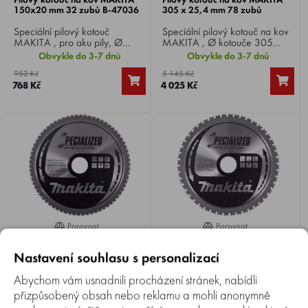
150x20 mm 32 zubů B-47036
305 x 25,4 mm 78 zubů
Speciální pilový kotouč
Speciální pilový kotouč na kov
MAKITA , pro aku pily, Ø
MAKITA , Ø kotouče 305
kotouče 150 mm, Ø vrtání 20
mm, Ø vrtání 25,4 mm, 78
Obvykle do 3-7 dnů
Obvykle do 3-7 dnů
mm, 32 zubů, ideální pro
zubů, pro okružní a zkracovací
952 Kč
5 145 Kč
řezání tenkého plechu.
pily.
768 Kč
4 025 Kč
Porovnat
Porovnat
0%
0%
Pilový kotouč na kov MAKITA
Pilový kotouč na kov MAKITA
185 x 30 mm 70 zubů
185 x 30 mm 48 zubů
Nastavení souhlasu s personalizací
Speciální pilový kotouč na kov
Speciální pilový kotouč na kov
Abychom vám usnadnili procházení stránek, nabídli
MAKITA , Ø kotouče 185
MAKITA , Ø kotouče 185
přizpůsobený obsah nebo reklamu a mohli anonymně
mm, Ø vrtání 30 mm, 70 zubů,
mm, Ø vrtání 30 mm, 48 zubů,
Obvykle do 3-7 dnů
Obvykle do 3-7 dnů
pro okružní a zkracovací pily.
pro okružní a zkracovací pily.