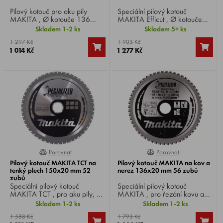
Pilový kotouč pro aku pily
Speciální pilový kotouč
MAKITA , Ø kotouče 136
MAKITA Efficut , Ø kotouče
mm, Ø vrtání 20 mm, 30
110 mm, Ø vrtání 34 mm, 24
Skladem 1-2 ks
Skladem 5+ ks
zubů, broušené z prvotřídního
zubů, pro řezač armatur
1 297 Kč
1 903 Kč
karbidu pro lehčí, hladší řezy a
DSC251.
1 014 Kč
1 277 Kč
dlouhou životnost.
Porovnat
Porovnat
0%
0%
Pilový kotouč MAKITA TCT na
Pilový kotouč MAKITA na kov a
tenký plech 150x20 mm 52
nerez 136x20 mm 56 zubů
zubů
Speciální pilový kotouč
Speciální pilový kotouč
MAKITA TCT , pro aku pily, Ø
MAKITA , pro řezání kovu a
kotouče 150 mm, Ø vrtání 20
nerezu, Ø kotouče 136 mm, Ø
Skladem 1-2 ks
Skladem 1-2 ks
mm, 52 zubů, ideální pro
vrtání 20 mm, 56 zubů.
1 588 Kč
1 793 Kč
řezání tenkého plechu.