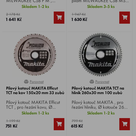
MILWAUKEE CSB P M ,
pilám MILWAUKEE CSB MS
průměr kotouče 203 mm,
Alu , průměr kotouče 216 mm,
Skladem 1-2 ks
Skladem 3-5 ks
průměr hřídele 5/8", 42 zubů.
průměr hřídele 30 mm, 80
2 178 Kč
1 947 Kč
zubů.
1 641 Kč
1 630 Kč
Porovnat
Porovnat
0%
0%
Pilový kotouč MAKITA Efficut
Pilový kotouč MAKITA TCT na
TCT na kov 150x20 mm 33 zubů
hliník 260x30 mm 100 zubů
Pilový kotouč MAKITA Efficut
Pilový kotouč MAKITA , pro
TCT , pro řezání kovu, Ø
řezání hliníku, Ø kotouče 260
kotouče 150 mm, Ø vrtání 20
mm, Ø vrtání 30 mm, 100
Skladem 1-2 ks
Skladem 1-2 ks
mm, 33 zubů, ideální pro
zubů, tloušťka zubu 2,6 mm.
1 199 Kč
799 Kč
řezání kovu 3-12 mm.
751 Kč
615 Kč