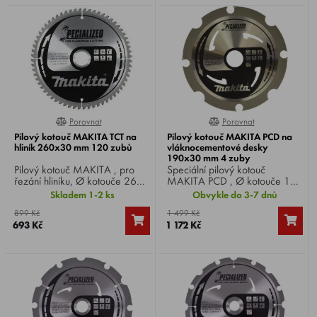
Porovnat
Porovnat
0%
0%
Pilový kotouč MAKITA TCT na
Pilový kotouč MAKITA PCD na
hliník 260x30 mm 120 zubů
vláknocementové desky
190x30 mm 4 zuby
Pilový kotouč MAKITA , pro
Speciální pilový kotouč
řezání hliníku, Ø kotouče 260
MAKITA PCD , Ø kotouče 190
mm, Ø vrtání 30 mm, 120
mm, Ø otvoru 30 mm, 4 zuby ,
Skladem 1-2 ks
Obvykle do 3-7 dnů
zubů, tloušťka zubu 2,6 mm.
ideální na vláknocementové
899 Kč
1 499 Kč
desky.
693 Kč
1 172 Kč