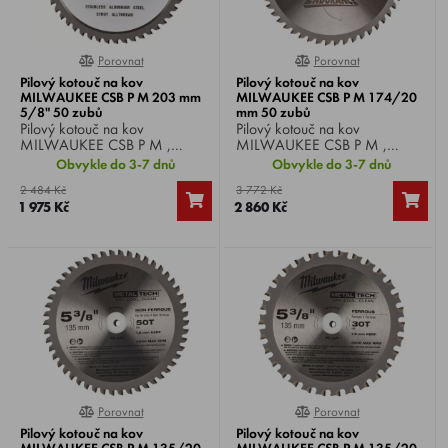
Porovnat
Porovnat
0%
0%
Pilový kotouč na kov
Pilový kotouč na kov
MILWAUKEE CSB P M 203 mm
MILWAUKEE CSB P M 174/20
5/8" 50 zubů
mm 50 zubů
Pilový kotouč na kov
Pilový kotouč na kov
MILWAUKEE CSB P M ,
MILWAUKEE CSB P M ,
průměr kotouče 203 mm,
průměr kotouče 174 mm,
Obvykle do 3-7 dnů
Obvykle do 3-7 dnů
průměr hřídele 5/8", 50 zubů.
průměr hřídele 20 mm, 50
2 484 Kč
3 772 Kč
zubů.
1 975 Kč
2 860 Kč
Porovnat
Porovnat
0%
0%
Pilový kotouč na kov
Pilový kotouč na kov
MILWAUKEE CSB P M 135/20
MILWAUKEE CSB P M 135/20