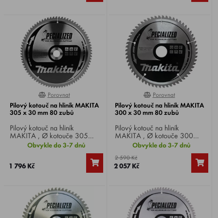
Porovnat
Porovnat
0%
0%
Pilový kotouč na hliník MAKITA
Pilový kotouč na hliník MAKITA
305 x 30 mm 80 zubů
300 x 30 mm 80 zubů
Pilový kotouč na hliník
Pilový kotouč na hliník
MAKITA , Ø kotouče 305
MAKITA , Ø kotouče 300
mm, Ø vrtání 30 mm, 80 zubů,
mm, Ø vrtání 30 mm, 80 zubů,
Obvykle do 3-7 dnů
Obvykle do 3-7 dnů
pro okružní, pokosové a stolní
pro okružní, pokosové a stolní
2 590 Kč
pily.
pily.
1 796 Kč
2 057 Kč