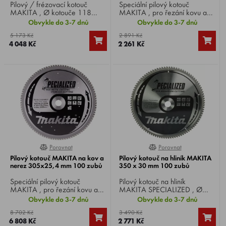
Pilový / frézovací kotouč
Speciální pilový kotouč
MAKITA , Ø kotouče 118
MAKITA , pro řezání kovu a
mm, Ø vrtání 20 mm, 6
nerezu, Ø kotouče 185 mm, Ø
Obvykle do 3-7 dnů
Obvykle do 3-7 dnů
zubů, na hliník pro 90° ohyb
vrtání 30 mm, 64 zubů.
5 173 Kč
2 891 Kč
materiálu, pro pilu CA5000.
4 048 Kč
2 261 Kč
Porovnat
Porovnat
0%
0%
Pilový kotouč MAKITA na kov a
Pilový kotouč na hliník MAKITA
nerez 305x25,4 mm 100 zubů
350 x 30 mm 100 zubů
Speciální pilový kotouč
Pilový kotouč na hliník
MAKITA , pro řezání kovu a
MAKITA SPECIALIZED , Ø
nerezu, Ø kotouče 305 mm, Ø
kotouče 350 mm, Ø vrtání 30
Obvykle do 3-7 dnů
Obvykle do 3-7 dnů
vrtání 25,4 mm, 100 zubů.
mm, 100 zubů, pro okružní,
8 702 Kč
3 490 Kč
pokosové a stolní pily.
6 808 Kč
2 771 Kč