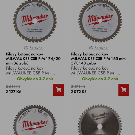
Porovnat
Porovnat
0%
0%
Pilový kotouč na kov
Pilový kotouč na kov
MILWAUKEE CSB P M 174/20
MILWAUKEE CSB P M 165 mm
mm 36 zubů
5/8" 48 zubů
Pilový kotouč na kov
Pilový kotouč na kov
MILWAUKEE CSB P M ,
MILWAUKEE CSB P M ,
průměr kotouče 174 mm,
průměr kotouče 165 mm,
Obvykle do 3-7 dnů
Obvykle do 3-7 dnů
průměr hřídele 20 mm, 36
průměr hřídele 5/8", 48 zubů.
2 541 Kč
2 476 Kč
zubů.
2 127 Kč
2 072 Kč