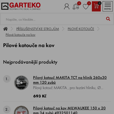
0
0
0
MENU
PŘÍSLUŠENSTVÍ KE STROJŮM
PILOVÉ KOTOUČE
Pilové kotouče na kov
Pilové kotouče na kov
Nejprodávanější produkty
Pilový kotouč MAKITA TCT na hliník 260x30
1.
mm 120 zubů
Pilový kotouč MAKITA , pro řezání hliníku, Ø
kotouče 260 mm, Ø vrtání 30 mm, 120 zubů,
693 Kč
tloušťka zubu 2,6 mm.
Pilový kotouč na kov MILWAUKEE 150 x 20
2.
mm 34 zubů 4932501140