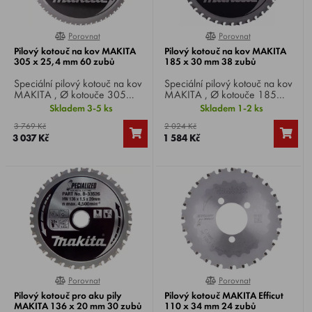
Porovnat
Porovnat
0%
100%
Pilový kotouč na kov MAKITA
Pilový kotouč na kov MAKITA
305 x 25,4 mm 60 zubů
185 x 30 mm 38 zubů
Speciální pilový kotouč na kov
Speciální pilový kotouč na kov
MAKITA , Ø kotouče 305
MAKITA , Ø kotouče 185
mm, Ø vrtání 25,4 mm, 60
mm, Ø vrtání 30 mm, 38 zubů,
Skladem 3-5 ks
Skladem 1-2 ks
zubů, pro okružní a zkracovací
pro okružní a zkracovací pily.
3 769 Kč
2 024 Kč
pily.
3 037 Kč
1 584 Kč
Porovnat
Porovnat
0%
0%
Pilový kotouč pro aku pily
Pilový kotouč MAKITA Efficut
MAKITA 136 x 20 mm 30 zubů
110 x 34 mm 24 zubů