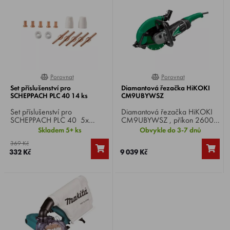
Porovnat
Porovnat
0%
0%
Set příslušenství pro
Diamantová řezačka HiKOKI
SCHEPPACH PLC 40 14 ks
CM9UBYWSZ
Set příslušenství pro
Diamantová řezačka HiKOKI
SCHEPPACH PLC 40 5x
CM9UBYWSZ , příkon 2600
tryska, 5x elektroda, 2x
W, otáčky 6600 min-1,
Skladem 5+ ks
Obvykle do 3-7 dnů
keramická koncovka hořáku,
průměr kotouče 230 mm,
369 Kč
2x difuzérPLC40.
řezný výkon 60 mm, hmotnost
332 Kč
9 039 Kč
8,1 kg.