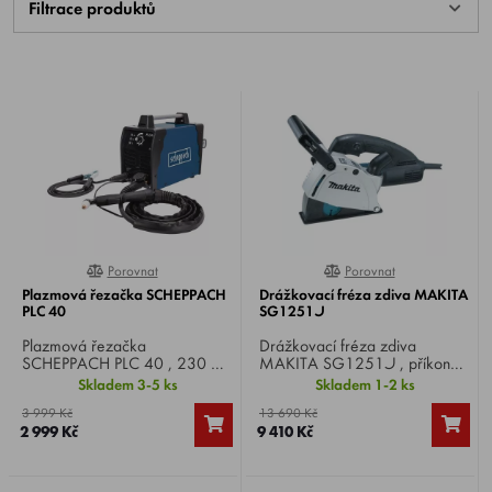
Filtrace produktů
Porovnat
Porovnat
0%
0%
Plazmová řezačka SCHEPPACH
Drážkovací fréza zdiva MAKITA
PLC 40
SG1251J
Plazmová řezačka
Drážkovací fréza zdiva
SCHEPPACH PLC 40 , 230 V,
MAKITA SG1251J , příkon
nastavitelný řezací proud 15-
1400 W, otáčky 10.000 min-
Skladem 3-5 ks
Skladem 1-2 ks
40 A, pracovní tlak 4-4,5 bar,
1, kotouč Ø 125 mm, otvor
3 999 Kč
13 690 Kč
hmotnost 6 kg. Včetně
kotouče Ø 22,23 mm,
2 999 Kč
9 410 Kč
náhradních trysek a elektrod.
hmotnost 4,5 kg.