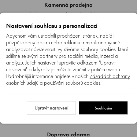
Kamenná prodejna
Máme také kamennou prodejnu v Brně, kde si můžete náš
sortiment prohlédnout a nechat si poradit od našich
Nastavení souhlasu s personalizací
pracovníků.
Abychom vám usnadnili procházení stránek, nabídli
přizpůsobený obsah nebo reklamu a mohli anonymně
analyzovat návštěvnost, využíváme soubory cookies, které
sdílíme se svými partnery pro sociální média, inzerci a
analýzu. Jejich nastavení upravíte odkazem "Upravit
nastavení" a kdykoliv jej můžete změnit v patičce webu.
Autorizovaný SERVIS
Podrobnější informace najdete v našich
Zásadách ochrany
Jsme autorizovaný servis. Provádíme záruční i pozáruční
osobních údajů
a
používání souborů cookies
.
servis prodávaných značek.
Upravit nastavení
Souhlasím
Doprava zdarma