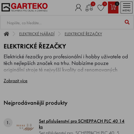
0
0
0
MENU
ELEKTRICKÉ NÁŘADÍ
ELEKTRICKÉ ŘEZAČKY
ELEKTRICKÉ ŘEZAČKY
Elektrické řezačky pro profesionální i hobby uživatele od
těch nejlepších značek na trhu. Nabízíme pouze
originální stroje té nejvyšší kvality od renomovaných
značek jako
MAKITA, SCHEPPACH
aj. Nabízíme
Zobrazit více
například plazmové řezačky, drážkovací frézy zdiva,
diamantové řezačky, řezačky betonu a další.
Nejprodávanější produkty
Set příslušenství pro SCHEPPACH PLC 40 14
1.
ks
Set příslušenství pro SCHEPPACH PLC 40 5x