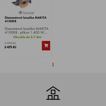
Porovnat
0%
Diamantová řezačka MAKITA
4100KB
Diamantová řezačka MAKITA
4100KB , příkon 1.400 W,
otáčky 12.200 min-1, průměr
Obvykle do 3-7 dnů
kotouče 125 mm, řezný výkon
3 990 Kč
40 mm, hmotnost 3 kg.
3 475 Kč
1