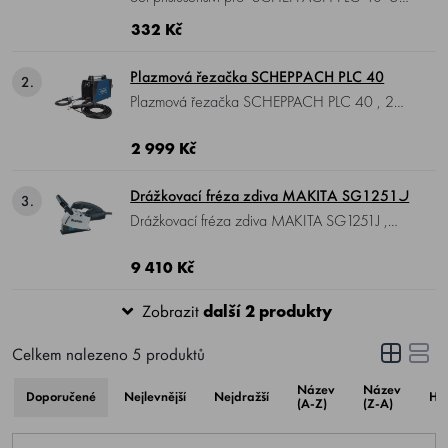
tryska, 5x elektroda, 2x keramická koncovka
332 Kč
hořáku, 2x difuzérPLC40.
Plazmová řezačka SCHEPPACH PLC 40
2.
Plazmová řezačka SCHEPPACH PLC 40 , 230
V, nastavitelný řezací proud 15-40 A, pracovní
tlak 4-4,5 bar, hmotnost 6 kg. Včetně
2 999 Kč
náhradních trysek a elektrod.
Drážkovací fréza zdiva MAKITA SG1251J
3.
Drážkovací fréza zdiva MAKITA SG1251J ,
příkon 1400 W, otáčky 10.000 min-1,
kotouč Ø 125 mm, otvor kotouče Ø 22,23
9 410 Kč
mm, hmotnost 4,5 kg.
Zobrazit
další 2 produkty
Celkem nalezeno
5
produktů
Název
Název
Doporučené
Nejlevnější
Nejdražší
Ho
(A-Z)
(Z-A)