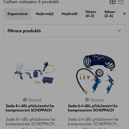
Celkem nalezeno
6
produktů
Název
Název
Doporučené
Nejlevnější
Nejdražší
Ho
(A-Z)
(Z-A)
Filtrace produktů
Porovnat
Porovnat
100%
80%
Sada 8-i dílů příslušenství ke
Sada 6-ti dílů příslušenství ke
kompresorům SCHEPPACH
kompresorům SCHEPPACH
Sada 8-i dílů příslušenství ke
Sada 6-ti dílů příslušenství ke
kompresorům SCHEPPACH , s
kompresorům SCHEPPACH
rozšířenou řadou trysek a
, která by neměla chybět u