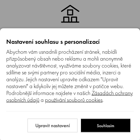
Kamenná prodejna
Nastavení souhlasu s personalizací
Máme také kamennou prodejnu v Brně, kde si můžete náš
Abychom vám usnadnili procházení stránek, nabídli
sortiment prohlédnout a nechat si poradit od našich
pracovníků.
přizpůsobený obsah nebo reklamu a mohli anonymně
analyzovat návštěvnost, využíváme soubory cookies, které
sdílíme se svými partnery pro sociální média, inzerci a
analýzu. Jejich nastavení upravíte odkazem "Upravit
nastavení" a kdykoliv jej můžete změnit v patičce webu.
Podrobnější informace najdete v našich
Zásadách ochrany
osobních údajů
a
používání souborů cookies
.
Autorizovaný SERVIS
Jsme autorizovaný servis. Provádíme záruční i pozáruční
servis prodávaných značek.
Upravit nastavení
Souhlasím