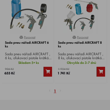
Porovnat
Porovnat
0%
0%
Sada pneu nářadí AIRCRAFT 6
Sada pneu nářadí AIRCRAFT 8
ks
ks
Sada pneu nářadí AIRCRAFT ,
Sada pneu nářadí AIRCRAFT ,
6 ks, ofukovací pistole krátká,
8 ks, ofukovací pistole krátká,
pneuhustič SD, kvalitní
pneuhustič SD, kvalitní
Skladem 5+ ks
Obvykle do 3-7 dnů
spirálová tlaková hadice z
spirálová tlaková hadice z
906 Kč
1 934 Kč
polyuretanu, třídílná sada
polyuretanu, stříkací pistole,
655 Kč
1 741 Kč
adaptérů.
mlžící pistole, třídílná sada
adaptérů.
1