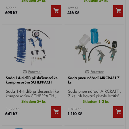
Skladem 5+ ks
Skladem 5+ ks
spirálovou hadicí.
žádného kompresoru.
899 Kč
599 Kč
695 Kč
416 Kč
Porovnat
Porovnat
90%
0%
Sada 14-ti dílů příslušenství ke
Sada pneu nářadí AIRCRAFT 7
kompresorům SCHEPPACH
ks
Sada 14-ti dílů příslušenství ke
Sada pneu nářadí AIRCRAFT ,
kompresorům SCHEPPACH , s
7 ks, ofukovací pistole krátká,
rozšířenou řadou trysek a
pneuhustič SD, kvalitní
Skladem 5+ ks
Skladem 1-2 ks
spirálovou hadicí.
spirálová tlaková hadice z
1 399 Kč
1 813 Kč
polyuretanu, stříkací pistole,
641 Kč
1 110 Kč
třídílná sada adaptérů.