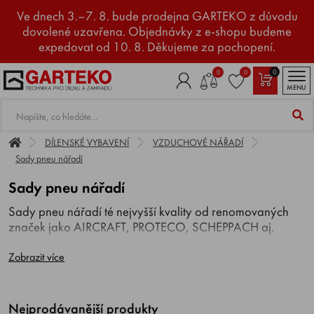
Ve dnech 3.–7. 8. bude prodejna GARTEKO z důvodu
dovolené uzavřena. Objednávky z e-shopu budeme
expedovat od 10. 8. Děkujeme za pochopení.
0
0
0
MENU
DÍLENSKÉ VYBAVENÍ
VZDUCHOVÉ NÁŘADÍ
Sady pneu nářadí
Sady pneu nářadí
Sady pneu nářadí té nejvyšší kvality od renomovaných
značek jako AIRCRAFT, PROTECO, SCHEPPACH aj.
Zobrazit více
Nejprodávanější produkty