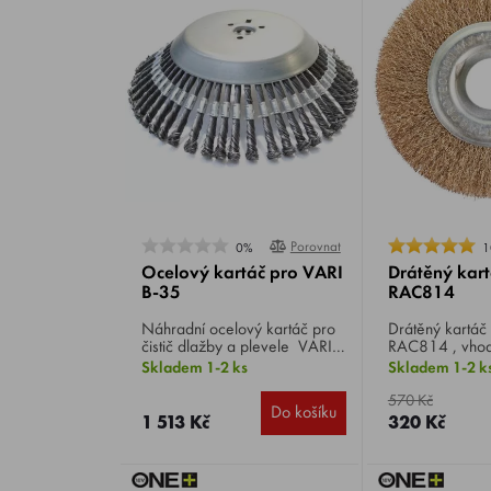
Porovnat
0%
1
Ocelový kartáč pro VARI
Drátěný kar
B-35
RAC814
Náhradní ocelový kartáč pro
Drátěný kartáč RYOBI
čistič dlažby a plevele VARI
RAC814 , vhodn
B-35 / B-35B , průměr 350
mezi cihlami, d
Skladem 1-2 ks
Skladem 1-2 k
mm, hmotnost 3,9 kg.
kostkami, apod
570 Kč
Do košíku
1 513 Kč
320 Kč