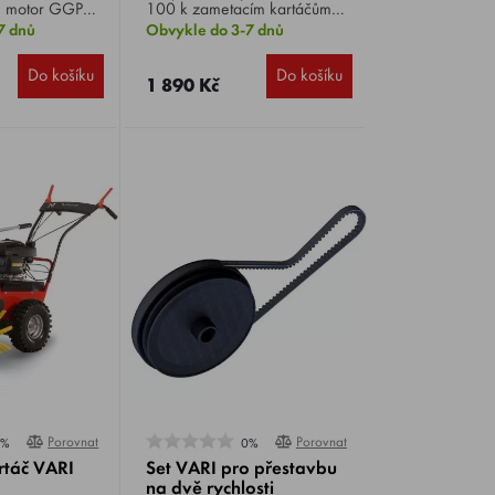
 motor GGP
100 k zametacím kartáčům
ý startér,
CB-1000, slouží k zamezení
7 dnů
Obvykle do 3-7 dnů
ře záběru 80
odletu meteného materiálu a
rtáče 34,5
rozptylu prachu při suchém
Do košíku
Do košíku
0 kg.
zametání.
1 890 Kč
Porovnat
Porovnat
0%
0%
rtáč VARI
Set VARI pro přestavbu
na dvě rychlosti