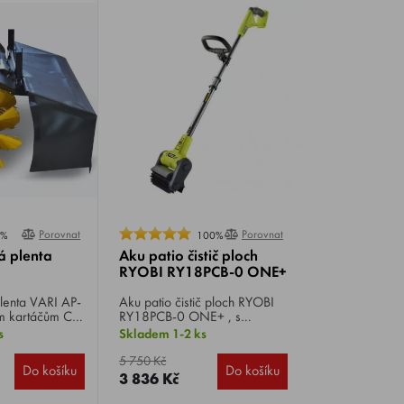
Porovnat
Porovnat
0%
100%
á plenta
Aku patio čistič ploch
RYOBI RY18PCB-0 ONE+
VARI AP-
Aku patio čistič ploch RYOBI
RY18PCB-0 ONE+ , s
louží k
rýžákem, napětí 18
s
Skladem 1-2 ks
tu meteného
V, teleskopické nastavení
ptylu prachu při
výšky, hmotnost 3,5 kg.
5 750 Kč
Do košíku
Do košíku
ní.
3 836 Kč