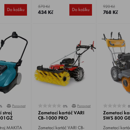
 hmotnost 64
dlažebními kostkami, apod.
povrchů, jako j
podlaha.
570 Kč
920 Kč
Do košíku
Do košíku
434 Kč
768 Kč
Porovnat
Porovnat
%
0%
 stroj
Zametací kartáč VARI
Zametací ka
001GZ
CB-1000 PRO
SWS 800 G
AKITA
Zametací kartáč VARI CB-
Zametací kartáč STI