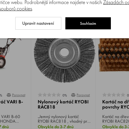
4 420 Kč
3 096 Kč
tičce webu. Podrobnější informace najdete v našich
Zásadách oc
 souborů cookies
.
Upravit nastavení
Souhlasím
Porovnat
Porovnat
%
0%
táč VARI B-
Nylonový kartáč RYOBI
Kartáč na d
RAC818
povrchy RY
0
Jemný nylonový kartáč
Kartáč na dře
r HONDA
RYOBI RAC818 , vhodný pro
RYOBI RAC820
 6 HP, šíře
čištění mezi cihlami,
rovnoměrné čiš
7 dnů
Obvykle do 3-7 dnů
Obvykle do 3-