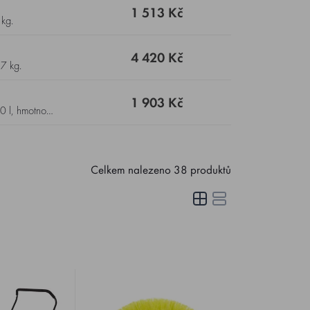
1 513 Kč
 kg.
4 420 Kč
,7 kg.
1 903 Kč
Celkem nalezeno
38
produktů