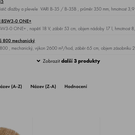
35
istič dlažby a plevele VARI B-35 / B-35B , průměr 350 mm, hmotnost 3,9
 R18SW3-0 ONE+
stroj RYOBI R18SW3-0 ONE+ , napětí 18 V, záběr 53 cm, objem nádoby 17 l, hmotnost 8
S 800 mechanický
Zobrazit
další 3 produkty
ázev (A-Z)
Název (Z-A)
Hodnocení