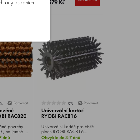
16 579 Kč
hrany osobních
Porovnat
Porovnat
0%
0%
řevěné
Univerzální kartáč
OBI RAC820
RYOBI RAC816
věné povrchy
Univerzální kartáč pro čistič
 , na jemné a
ploch RYOBI RAC816
tění dřevěných
, náhradní univerzální rýžák
7 dnů
Obvykle do 3-7 dnů