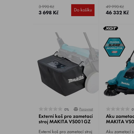
záběru 60 cm,
kg.
3 990 Kč
49 990 Kč
Do košíku
3 698 Kč
46 332 Kč
Porovnat
0%
0
Externí koš pro zametací
Aku zametací
stroj MAKITA VS001GZ
MAKITA VS
Externí koš pro zametací stroj
Aku zametací stroj M