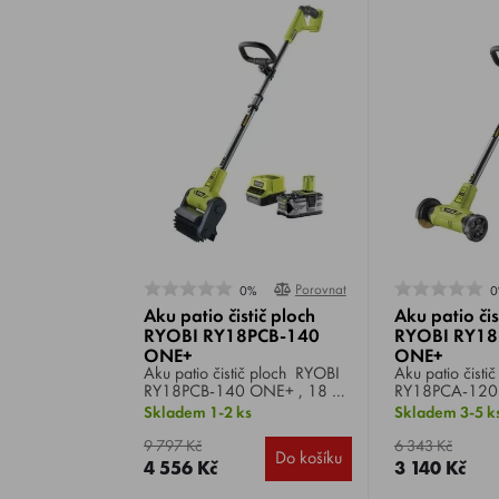
Porovnat
0%
0
Aku patio čistič ploch
Aku patio čis
RYOBI RY18PCB-140
RYOBI RY18
ONE+
ONE+
Aku patio čistič ploch RYOBI
Aku patio čistič spá
RY18PCB-140 ONE+ , 18 V
RY18PCA-120 
/ 4.0 Ah, s rýžákem,
/ 2.0 Ah, drátě
Skladem 1-2 ks
Skladem 3-5 k
teleskopické nastavení výšky,
teleskopické na
hmotnost 3,5 kg.
hmotnost 2,9 k
9 797 Kč
6 343 Kč
Do košíku
4 556 Kč
3 140 Kč