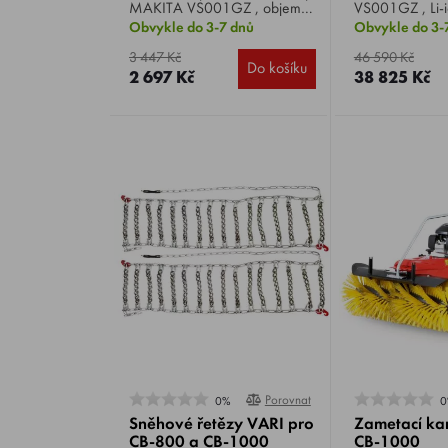
MAKITA VS001GZ , objem
VS001GZ , Li-
47 l.
otáčky 350 / 
Obvykle do 3-7 dnů
Obvykle do 3-
záběr 48 / 65
sběrné nádoby 
3 447 Kč
46 590 Kč
Do košíku
29,2 kg.
2 697 Kč
38 825 Kč
Porovnat
0%
0
Sněhové řetězy VARI pro
Zametací ka
CB-800 a CB-1000
CB-1000