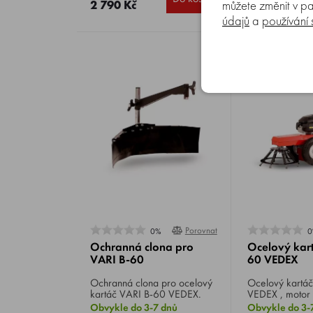
kg.
2 790 Kč
23 027 Kč
můžete změnit v pa
údajů
a
používání
Porovnat
0%
0
Ochranná clona pro
Ocelový kar
VARI B-60
60 VEDEX
Ochranná clona pro ocelový
Ocelový kartáč VARI B-6
kartáč VARI B-60 VEDEX.
VEDEX , moto
GCV200, výkon
Obvykle do 3-7 dnů
Obvykle do 3-