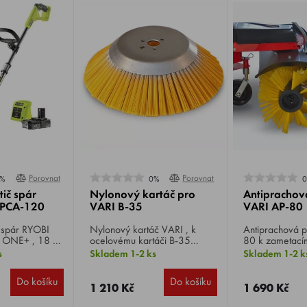
Porovnat
Porovnat
%
0%
tič spár
Nylonový kartáč pro
Antiprachov
PCA-120
VARI B-35
VARI AP-80
r RYOBI
Nylonový kartáč VARI , k
Antiprachová plenta 
ONE+ , 18 V
ocelovému kartáči B-35
80 k zametacím kartáčům CB-
ný kartáč,
VEDEX a B-35B VEDEX slouží
80 a CB-800, s
s
Skladem 1-2 ks
Skladem 1-2 k
stavení výšky,
k čištění citlivějších povrchů,
zamezení odle
g.
jako je například přírodní
materiálu a roz
Do košíku
Do košíku
kámen, Terracota, dřevěné
suchém zametá
1 210 Kč
1 690 Kč
podlahy nebo obklady
podezdívek.