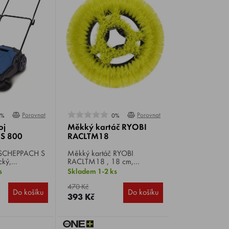
Porovnat
Porovnat
0%
0%
oj
Měkký kartáč RYOBI
S 800
RACLTM18
Měkký kartáč RYOBI
cký,
RACLTM18 , 18 cm,
²/hod, záběr
kompatibilní s RYOBI R18TPS
s
Skladem 1-2 ks
ásobníku 20 l,
a R18CPS.
.
470 Kč
Do košíku
Do košíku
393 Kč