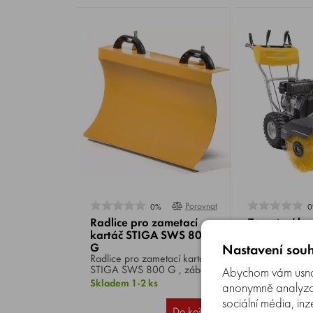
Porovnat
0%
0
Radlice pro zametací
Zametací ka
kartáč STIGA SWS 800
SWS 800 G
G
Nastavení souh
Radlice pro zametací kartáč
Zametací kartáč STI
STIGA SWS 800 G , záběr
SWS 800 G , 
Abychom vám usnad
80 cm.
SM70, výkon 6 
Skladem 1-2 ks
Skladem 1-2 k
anonymně analyzova
záběru 80 cm,
sociální média, inz
kartáče 34,5 c
25 690 Kč
Do košíku