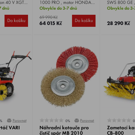
ion 40 V XGT,
1000 PRO , motor HONDA
SWS 800 GE ,
500 min-1,
GCVx200, výkon 6,5 HP, šíře
SM70, elektrick
7 dnů
Obvykle do 3-7 dnů
Obvykle do 3-
 cm, objem
záběru 100 cm, plošný výkon
výkon 6 HP, ší
24 l, hmotnost
až 5600 m2/hod, rychlost
cm, průměr ka
69 990 Kč
Do košíku
Do košíku
pojezdu 2,3 - 5,6 km/h,
cm, hmotnost 7
64 015 Kč
28 290 Kč
hmotnost 94 kg.
Porovnat
Porovnat
%
0%
rtáč VARI
Náhradní kotouče pro
Zametací ka
čistič spár MB 2010
CB-800