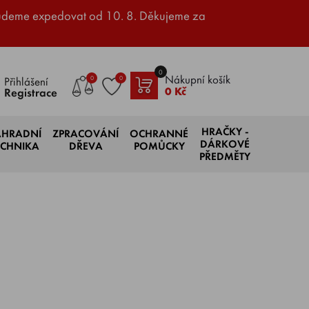
udeme expedovat od 10. 8. Děkujeme za
0
Nákupní košík
0
0
Přihlášení
0 Kč
Registrace
HRAČKY -
AHRADNÍ
ZPRACOVÁNÍ
OCHRANNÉ
DÁRKOVÉ
ECHNIKA
DŘEVA
POMŮCKY
PŘEDMĚTY