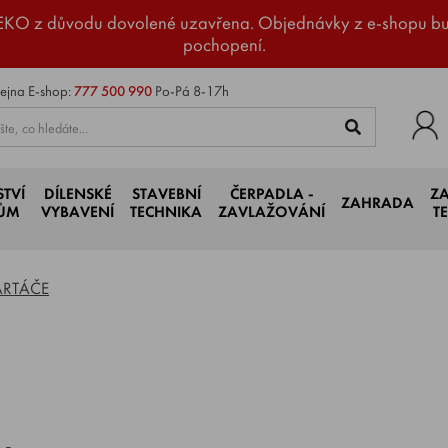
EKO z důvodu dovolené uzavřena. Objednávky z e-shopu b
pochopení.
ejna
E-shop:
777 500 990
Po-Pá 8-17h
STVÍ
DÍLENSKÉ
STAVEBNÍ
ČERPADLA -
Z
ZAHRADA
JŮM
VYBAVENÍ
TECHNIKA
ZAVLAŽOVÁNÍ
T
ARTÁČE