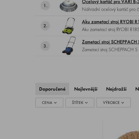
Ocelový kartáč pro VARI B-
1.
Náhradní ocelový kartáč pro č
Aku zametací stroj RYOBI
2.
Aku zametací 
Zametací stroj SCHEPPACH 
3.
Zametací stroj SCHEPPACH S 800 , mechanický, výkon 2600 m²/hod, záběr 65 cm, objem zásobníku 20 l, hmotnost
9 kg.
Doporučené
Nejlevnější
Nejdražší
N
CENA
ŠTÍTEK
VÝROBCE