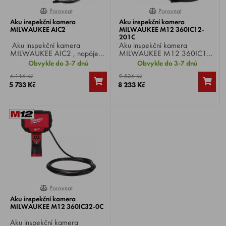
Porovnat
Porovnat
0%
0%
Aku inspekční kamera
Aku inspekční kamera
MILWAUKEE AIC2
MILWAUKEE M12 360IC12-
201C
Aku inspekční kamera
Aku inspekční kamera
MILWAUKEE AIC2 , napájení
MILWAUKEE M12 360IC12-
4x AA baterie, rozměr LCD
201C , Li-ion 12 V / 2.0 Ah,
Obvykle do 3-7 dnů
Obvykle do 3-7 dnů
displeje 4,3 palce, průměr
rozměr LCD displeje 4,3
6 116 Kč
9 536 Kč
hlavy kamery 10 mm, délka
palce, průměr hlavy kamery
5 733 Kč
8 233 Kč
kabelu 1200 mm, hmotnost
10 mm, délka kabelu 1200
0,71 kg.
mm, otočná obrazovka o
270°, hmotnost 0,88 kg.
Porovnat
0%
Aku inspekční kamera
MILWAUKEE M12 360IC32-0C
Aku inspekční kamera