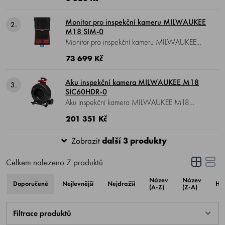
displeje 4,3 palce, průměr hlavy kamery 10
mm, délka kabelu 3000 mm, otočná
Monitor pro inspekční kameru MILWAUKEE
2.
obrazovka o 270°, hmotnost 1,19 kg.
M18 SIM-0
Monitor pro inspekční kameru MILWAUKEE
M18 SIM-0 , Li-ion 18 V, LCD 8" s rozlišením
73 699 Kč
800x600, porty USB 3.0 a USC-C,
obrazovka čitelná i na slunci, hmotnost 2,4 kg.
Aku inspekční kamera MILWAUKEE M18
3.
SIC60HDR-0
Aku inspekční kamera MILWAUKEE M18
SIC60HDR-0 , Li-ion 18 V, kamera 34 mm
201 351 Kč
HDR, délka kabelu 60 m, uzavřený naviják,
hmotnost 20,5 kg.
Zobrazit
další 3 produkty
Celkem nalezeno
7
produktů
Název
Název
Doporučené
Nejlevnější
Nejdražší
Ho
(A-Z)
(Z-A)
Filtrace produktů