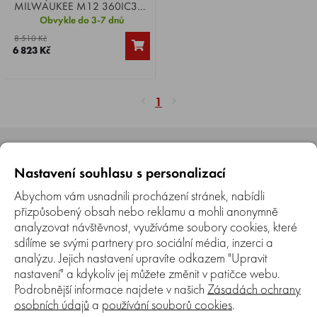
MILWAUKEE M12 360IC32-
0C , Li-ion 12 V, rozměr LCD
Obvykle do 3-7 dnů
displeje 4,3 palce, průměr
8 510 Kč
hlavy kamery 10 mm, délka
6 823 Kč
kabelu 3000 mm, otočná
obrazovka o 270°, hmotnost
1,19 kg.
1
Nastavení souhlasu s personalizací
Abychom vám usnadnili procházení stránek, nabídli
přizpůsobený obsah nebo reklamu a mohli anonymně
analyzovat návštěvnost, využíváme soubory cookies, které
Kamenná prodejna
sdílíme se svými partnery pro sociální média, inzerci a
analýzu. Jejich nastavení upravíte odkazem "Upravit
Máme také kamennou prodejnu v Brně, kde si můžete náš
nastavení" a kdykoliv jej můžete změnit v patičce webu.
sortiment prohlédnout a nechat si poradit od našich
pracovníků.
Podrobnější informace najdete v našich
Zásadách ochrany
osobních údajů
a
používání souborů cookies
.