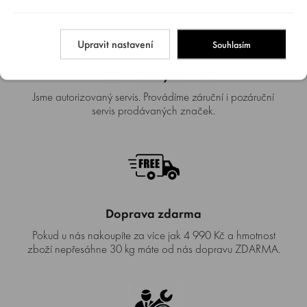
Upravit nastavení
Souhlasím
Autorizovaný SERVIS
Jsme autorizovaný servis. Provádíme záruční i pozáruční
servis prodávaných značek.
Doprava zdarma
Pokud u nás nakoupíte za více jak 4 990 Kč a hmotnost
zboží nepřesáhne 30 kg máte od nás dopravu ZDARMA.