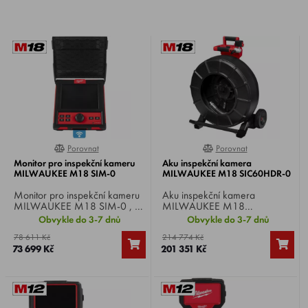
Porovnat
Porovnat
0%
0%
Monitor pro inspekční kameru
Aku inspekční kamera
MILWAUKEE M18 SIM-0
MILWAUKEE M18 SIC60HDR-0
Monitor pro inspekční kameru
Aku inspekční kamera
MILWAUKEE M18 SIM-0 , Li-
MILWAUKEE M18
ion 18 V, LCD 8" s rozlišením
SIC60HDR-0 , Li-ion 18 V,
Obvykle do 3-7 dnů
Obvykle do 3-7 dnů
800x600, porty USB 3.0 a
kamera 34 mm HDR, délka
78 611 Kč
214 774 Kč
USC-C, obrazovka čitelná i na
kabelu 60 m, uzavřený
73 699 Kč
201 351 Kč
slunci, hmotnost 2,4 kg.
naviják, hmotnost 20,5 kg.