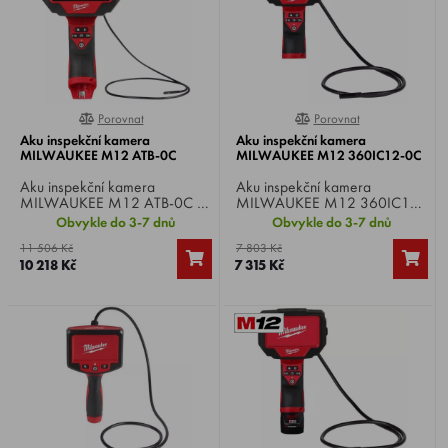
Porovnat
Porovnat
0%
0%
Aku inspekční kamera
Aku inspekční kamera
MILWAUKEE M12 ATB-0C
MILWAUKEE M12 360IC12-0C
Aku inspekční kamera
Aku inspekční kamera
MILWAUKEE M12 ATB-0C ,
MILWAUKEE M12 360IC12-
Li-ion 12 V, rozměr LCD
0C , Li-ion 12 V, rozměr LCD
Obvykle do 3-7 dnů
Obvykle do 3-7 dnů
displeje 4,3 palce, průměr
displeje 4,3 palce, průměr
11 506 Kč
7 803 Kč
hlavy kamery 5 mm, délka
hlavy kamery 10 mm, délka
10 218 Kč
7 315 Kč
kabelu 90 cm, hmotnost 0,75
kabelu 1200 mm, otočná
kg.
obrazovka o 270°, hmotnost
0,88 kg.