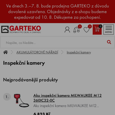
Ve dnech 3.–7. 8. bude prodejna GARTEKO z důvodu
dovolené uzavřena. Objednávky z e-shopu budeme
expedovat od 10. 8. Děkujeme za pochopení.
0
0
0
MENU
AKUMULÁTOROVÉ NÁŘADÍ
Inspekční kamery
Inspekční kamery
Nejprodávanější produkty
Aku inspekční kamera MILWAUKEE M12
1.
360IC32-0C
Aku inspekční kamera MILWAUKEE M12
360IC32-0C , Li-ion 12 V, rozměr LCD
6 823 Kč