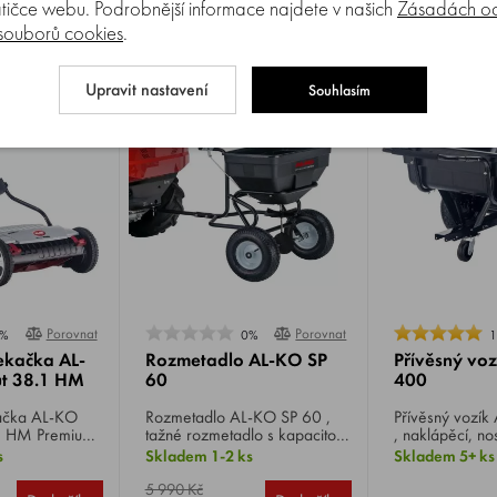
tičce webu. Podrobnější informace najdete v našich
Zásadách oc
 souborů cookies
.
Upravit nastavení
Souhlasím
Porovnat
Porovnat
%
0%
ekačka AL-
Rozmetadlo AL-KO SP
Přívěsný vo
t 38.1 HM
60
400
 AL-KO
Rozmetadlo AL-KO SP 60 ,
Přívěsný vozík AL-KO CT 400
1 HM Premium
tažné rozmetadlo s kapacitou
, naklápěcí, n
 4 polohy
56 l, pracovní záběr 2 - 5
max. rychlost 
s
Skladem 1-2 ks
Skladem 5+ ks
4 - 4,5 cm,
m, odměřovací páka s
m, kola 220
nastavovací stupnicí, nádoba
5 990 Kč