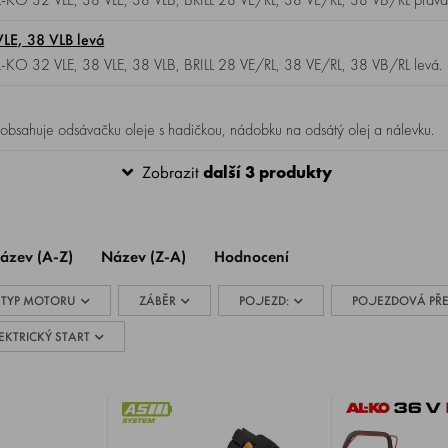
LE, 38 VLB levá
L-KO 32 VLE, 38 VLE, 38 VLB, BRILL 28 VE/RL, 38 VE/RL, 38 VB/RL levá.
ýměnu oleje OEM , obsahuje odsávačku oleje s hadičkou, nádobku na odsátý olej a nálevku.
Zobrazit
další 3 produkty
ázev (A-Z)
Název (Z-A)
Hodnocení
TYP MOTORU
ZÁBĚR
POJEZD:
POJEZDOVÁ PŘ
EKTRICKÝ START