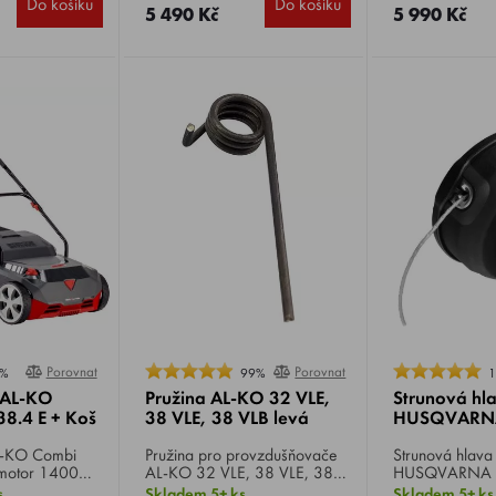
Do košíku
Do košíku
tnost 8,9 kg.
na drť.
5 490 Kč
5 990 Kč
Porovnat
Porovnat
%
99%
r AL-KO
Pružina AL-KO 32 VLE,
Strunová hl
38.4 E + Koš
38 VLE, 38 VLB levá
HUSQVARNA
AL-KO Combi
Pružina pro provzdušňovače
Strunová hlava
 motor 1400
AL-KO 32 VLE, 38 VLE, 38
HUSQVARNA 
m, podvozek
VLB, BRILL 28 VE/RL, 38
poloautomatick
s
Skladem 5+ ks
Skladem 5+ ks