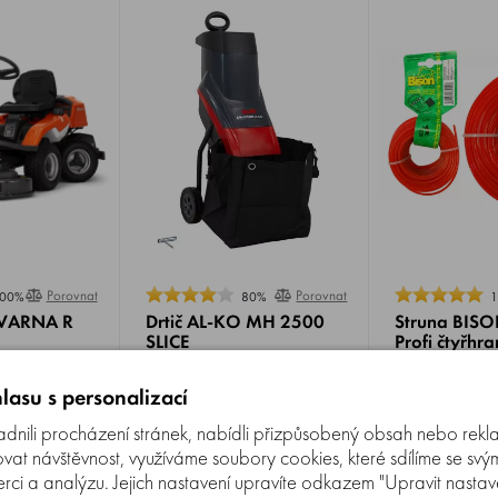
Porovnat
Porovnat
00%
80%
VARNA R
Drtič AL-KO MH 2500
Struna BISO
SLICE
Profi čtyřhr
Drtič zahradního odpadu AL-
Struna BISON Super Profi ,
lasu s personalizací
arna HV
KO MH 2500 SLICE , nožový
čtyřhranný profi
výkon: 12 kW
řezný systém, výkon 2500 W,
kopolyamid 6/
s
Skladem 1-2 ks
Skladem 5+ ks
nili procházení stránek, nabídli přizpůsobený obsah nebo rekl
min, pracovní
max. průměr drcené větve 40
sekání souvisl
53 Kč
mm, objem koše 50 l,
porostů.
3 890 Kč
t návštěvnost, využíváme soubory cookies, které sdílíme se svý
Do košíku
Do košíku
53 Kč -
hmotnost 13,5 Kg.
3 790 Kč
erci a analýzu. Jejich nastavení upravíte odkazem "Upravit nastaven
714 Kč