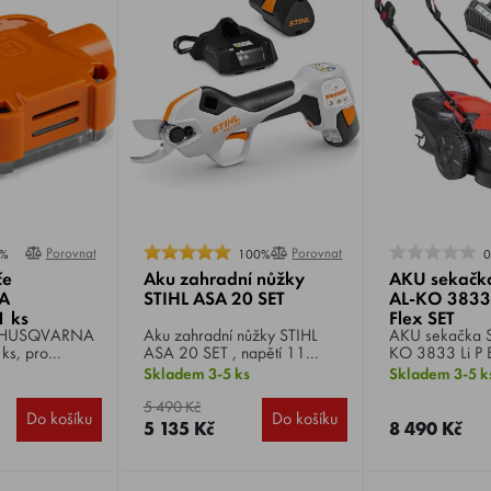
Porovnat
Porovnat
%
100%
če
Aku zahradní nůžky
AKU sekačk
A
STIHL ASA 20 SET
AL-KO 3833 
1 ks
Flex SET
Aku zahradní nůžky STIHL
AKU sekačka SOLO by AL-
ks, pro
ASA 20 SET , napětí 11
KO 3833 Li P 
vu nebo
V, max. průměr větve 25 mm,
SET , Li-ion 36
Skladem 3-5 ks
Skladem 3-5 k
aničujícího
vhodné k prořezávání stromů,
záběr 37 cm, p
otické sekačky
keřů, okrasných rostlin a vinné
koš 45 litrů, h
5 490 Kč
Do košíku
Do košíku
révy, hmotnost 0,76 kg.
výška střihu ce
5 135 Kč
8 490 Kč
.
poloh.