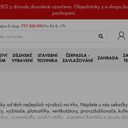
EKO z důvodu dovolené uzavřena. Objednávky z e-shopu b
pochopení.
ejna
E-shop:
777 500 990
Po-Pá 8-17h
STVÍ
DÍLENSKÉ
STAVEBNÍ
ČERPADLA -
Z
ZAHRADA
JŮM
VYBAVENÍ
TECHNIKA
ZAVLAŽOVÁNÍ
T
hniky od těch nejlepších výrobců na trhu. Najdete u nás sekač
ezy, vyžínače, plotostřihy, vertikutátory, provzdušňovače, kult
frézy, rozmetadla, půdní vrtáky, zametací kartáče a spustu da
KO, BISON, Briggs & Stratton, CHAMPION, DAKR, 