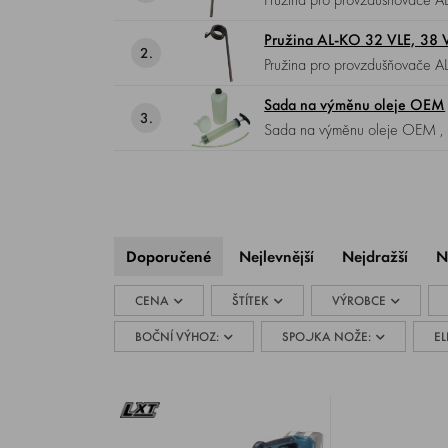
Pružina AL-KO 32 VLE, 38 V
2.
Pružina pro provzdušňovače A
Sada na výměnu oleje OEM
3.
Sada na v
Doporučené
Nejlevnější
Nejdražší
N
CENA
ŠTÍTEK
VÝROBCE
BOČNÍ VÝHOZ:
SPOJKA NOŽE:
EL