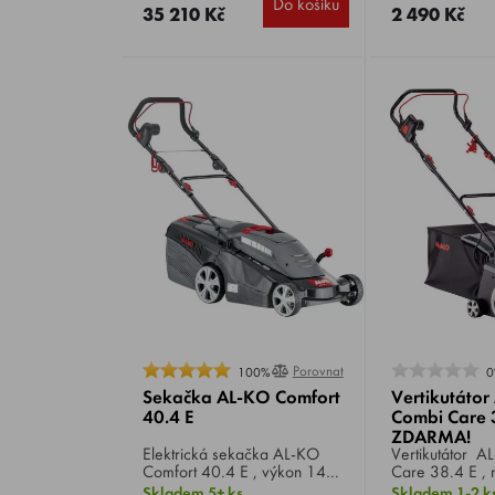
Do košíku
mm - plast, hmo
35 210 Kč
2 490 Kč
Porovnat
100%
0
Sekačka AL-KO Comfort
Vertikutáto
40.4 E
Combi Care 
ZDARMA!
Elektrická sekačka AL-KO
Vertikutátor 
Comfort 40.4 E , výkon 1400
Care 38.4 E ,
W, záběr 40 cm, podvozek
W, záběr 38 c
Skladem 5+ ks
Skladem 1-2 k