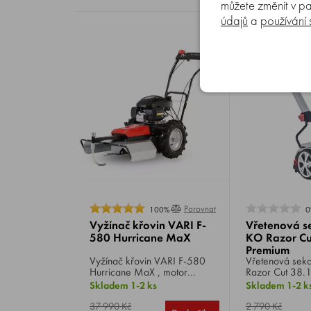
můžete změnit v pa
údajů
a
používání
Porovnat
100%
0
Vyžínač křovin VARI F-
Vřetenová s
580 Hurricane MaX
KO Razor Cu
Premium
Vyžínač křovin VARI F-580
Vřetenová sekačka
Hurricane MaX , motor
Razor Cut 38.
HONDA GCVx200, výkon
, záběr 38 cm,
Skladem 1-2 ks
Skladem 1-2 k
6.5 HP, 2 rychlosti, záběr 58
výšky střihu 1,
cm, kola 8", hmotnost 57 kg.
vřeteno 128 m
37 990 Kč
2 790 Kč