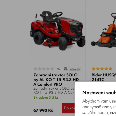
Porovnat
0%
1
Zahradní traktor SOLO
Rider HUSQ
by AL-KO T 15-93.3 HD-
214TC
A Comfort PRO
Zahradní traktor SOLO by AL-
Rider HUSQVARNA R 214TC
Nastavení souh
KO T 15-93.3 HD-A Comfort
, motor Husqv
PRO , motor AL-KO Pro 450
586AE, čistý 
Skladem 3-5 ks
Skladem 1-2 k
Abychom vám usnad
OHV, 1 válec, výkon 15.0
při 2 900 ot./
119 990 Kč
HP, záběr 93 cm,
záběr: 94 cm
anonymně analyzova
Do košíku
102 728
hydrostatická převodovka,
67 990 Kč
sociální média, inz
Kč
koš 250 litrů.