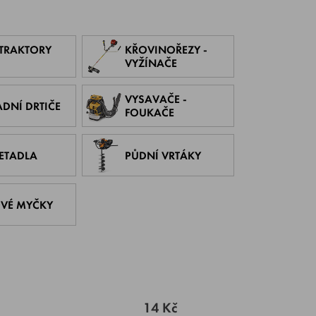
 McCulloch, Milwaukee, MTD, NGK,
TRAKTORY
KŘOVINOŘEZY -
VYŽÍNAČE
VYSAVAČE -
DNÍ DRTIČE
FOUKAČE
ETADLA
PŮDNÍ VRTÁKY
VÉ MYČKY
14 Kč
.