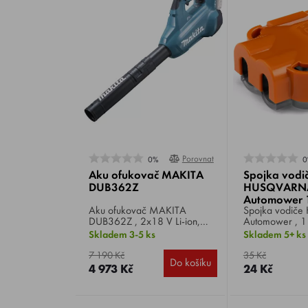
Porovnat
0%
0
Aku ofukovač MAKITA
Spojka vodi
DUB362Z
HUSQVARN
Automower 
Aku ofukovač MAKITA
Spojka vodiče HUSQVARNA
DUB362Z , 2x18 V Li-ion,
Automower , 1 
otáčky 11.400 / 21.500
instalaci, opra
Skladem 3-5 ks
Skladem 5+ ks
min-1, max. průtok
prodloužení ohr
vzduchu 402 - 798 m3/hod,
vodiče pro rob
7 190 Kč
35 Kč
Do košíku
hmotnost 3,5 kg
HUSQVARNA
4 973 Kč
24 Kč
AUTOMOWER