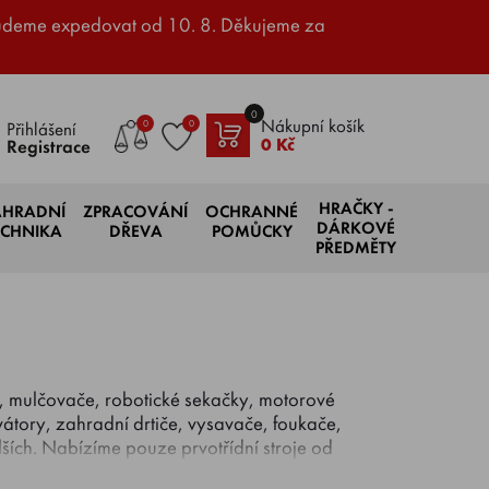
udeme expedovat od 10. 8. Děkujeme za
0
Nákupní košík
0
0
Přihlášení
0 Kč
Registrace
HRAČKY -
AHRADNÍ
ZPRACOVÁNÍ
OCHRANNÉ
DÁRKOVÉ
ECHNIKA
DŘEVA
POMŮCKY
PŘEDMĚTY
ky, mulčovače, robotické sekačky, motorové
ivátory, zahradní drtiče, vysavače, foukače,
lších. Nabízíme pouze prvotřídní stroje od
DOLMAR, ERGO, EVEREST, FISKARS,