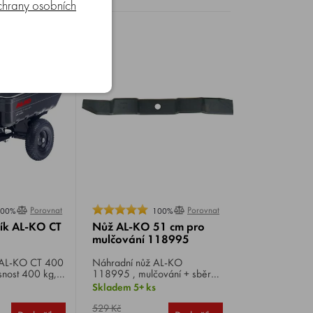
připojitelných strojů, výkon
hrany osobních
motoru 6,5 HP, 4-takt, spojka
80 mm.
Porovnat
Porovnat
100%
100%
zík AL-KO CT
Nůž AL-KO 51 cm pro
mulčování 118995
Náhradní nůž AL-KO
osnost 400 kg,
118995 , mulčování + sběr
5 km/h.
pro sekačky AL-KO Highline
Skladem 5+ ks
523, 525, 526, 527 SP, VS,
VSI, 51.3, 51.4 SP-A ,
529 Kč