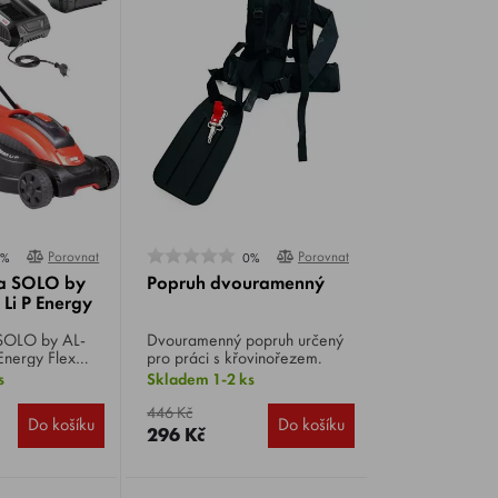
Porovnat
Porovnat
0%
0%
a SOLO by
Popruh dvouramenný
Li P Energy
Dvouramenný popruh určený
Energy Flex
pro práci s křovinořezem.
 V / 5,0 Ah,
s
Skladem 1-2 ks
odvozek plast,
motnost 18 kg,
446 Kč
Do košíku
Do košíku
ntrálně, 6
296 Kč