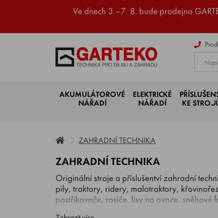
Ve dnech 3.–7. 8. bude prodejna GART
Prod
AKUMULÁTOROVÉ
ELEKTRICKÉ
PŘÍSLUŠEN
NÁŘADÍ
NÁŘADÍ
KE STRO
ZAHRADNÍ TECHNIKA
ZAHRADNÍ TECHNIKA
Originální stroje a příslušentví zahradní tec
pily, traktory, ridery, malotraktory, křovinoř
postřikovače, rosiče, lisy na ovoce, sněhové 
renomovaných značek jako
AGRIFAB, AL-
Zobrazit více