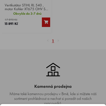
Vertikutátor STIHL RL 540 ,
motor Kohler XT675 OHV SC,
výkon 3,0 HP, šířka záběru
Obvykle do 3-7 dnů
38 cm, pracovní hloubka 0 -
17 890 Kč
25 mm, nastavitelná v 6
15 891 Kč
stupních, hmotnost 33 kg.
1
Kamenná prodejna
Máme také kamennou prodejnu v Brně, kde si můžete náš
sortiment prohlédnout a nechat si poradit od našich
pracovníků.