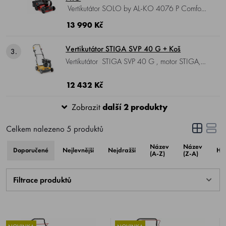
Vertikutátor SOLO by AL-KO 4076 P Comfort
PRO, motor AL-KO, 4-takt, záběr 40 cm,
13 990 Kč
podvozek ocel, nastavení výšky 5 poloh
centrálně, 32 ocelových, oscilujících nožů, koš
Vertikutátor STIGA SVP 40 G + Koš
3.
50 litrů, hmotnost 45 kg.
Vertikutátor STIGA SVP 40 G , motor STIGA,
4-takt, výkon 5,3 HP, záběr 40 cm, nastavení
výšky centrálně, 32 ocelových nožů, koš 50
12 432 Kč
litrů, hmotnost 44 kg.
Zobrazit
další 2 produkty
Celkem nalezeno
5
produktů
Název
Název
Doporučené
Nejlevnější
Nejdražší
Ho
(A-Z)
(Z-A)
Filtrace produktů