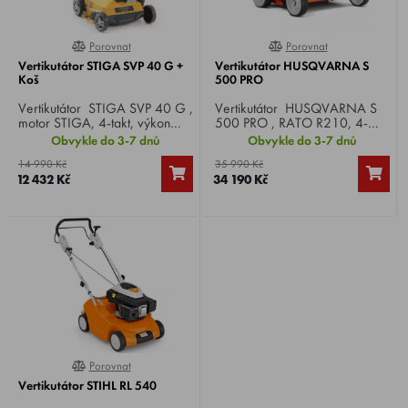
Porovnat
Porovnat
0%
0%
Vertikutátor STIGA SVP 40 G +
Vertikutátor HUSQVARNA S
Koš
500 PRO
Vertikutátor STIGA SVP 40 G ,
Vertikutátor HUSQVARNA S
motor STIGA, 4-takt, výkon
500 PRO , RATO R210, 4-
5,3 HP, záběr 40 cm,
takt, výkon 7,0 HP, záběr 50
Obvykle do 3-7 dnů
Obvykle do 3-7 dnů
nastavení výšky centrálně, 32
cm, pracovní hloubka 0,5 cm,
14 990 Kč
35 990 Kč
ocelových nožů, koš 50 litrů,
hmotnost 66 kg, podvozek
12 432 Kč
34 190 Kč
hmotnost 44 kg.
plech.
Porovnat
0%
Vertikutátor STIHL RL 540