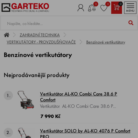
0
0
0
MENU
ZAHRADNÍ TECHNIKA
VERTIKUTÁTORY - PROVZDUŠŇOVAČE
Benzínové vertikutátory
Benzínové vertikutátory
Nejprodávanější produkty
Vertikutátor AL-KO Combi Care 38.6 P
1.
Comfort
Vertikutátor AL-KO Combi Care 38.6 P
Comfort , motor AL-KO, 4-takt, záběr 38 cm,
7 990 Kč
podvozek plast, nastavení výšky 5 poloh
centrálně, vyměnitelné válce, koš, hmotnost 25
Vertikutátor SOLO by AL-KO 4076 P Comfort
2.
kg.
PRO