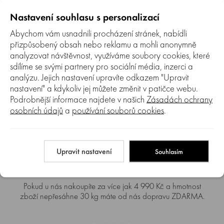
Nastavení souhlasu s personalizací
Abychom vám usnadnili procházení stránek, nabídli
přizpůsobený obsah nebo reklamu a mohli anonymně
analyzovat návštěvnost, využíváme soubory cookies, které
sdílíme se svými partnery pro sociální média, inzerci a
Autorizovaný SERVIS
analýzu. Jejich nastavení upravíte odkazem "Upravit
Jsme autorizovaný servis. Provádíme záruční i pozáruční
nastavení" a kdykoliv jej můžete změnit v patičce webu.
servis prodávaných značek.
Podrobnější informace najdete v našich
Zásadách ochrany
osobních údajů
a
používání souborů cookies
.
Upravit nastavení
Souhlasím
Doprava zdarma
Pokud u nás nakoupíte za více jak 4 990 Kč a hmotnost
zboží nepřesáhne 30 kg máte od nás dopravu ZDARMA.