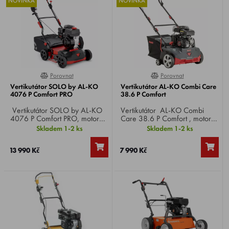
NOVINKA
NOVINKA
Porovnat
Porovnat
0%
0%
Vertikutátor SOLO by AL-KO
Vertikutátor AL-KO Combi Care
4076 P Comfort PRO
38.6 P Comfort
Vertikutátor SOLO by AL-KO
Vertikutátor AL-KO Combi
4076 P Comfort PRO, motor
Care 38.6 P Comfort , motor
AL-KO, 4-takt, záběr 40 cm,
AL-KO, 4-takt, záběr 38 cm,
Skladem 1-2 ks
Skladem 1-2 ks
podvozek ocel, nastavení
podvozek plast, nastavení
výšky 5 poloh centrálně, 32
výšky 5 poloh centrálně,
13 990 Kč
7 990 Kč
ocelových, oscilujících nožů,
vyměnitelné válce, koš,
koš 50 litrů, hmotnost 45 kg.
hmotnost 25 kg.