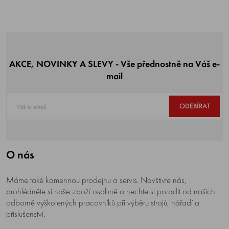
AKCE, NOVINKY A SLEVY - Vše přednostně na Váš e-
mail
ODEBÍRAT
O nás
Máme také kamennou prodejnu a servis. Navštivte nás,
prohlédněte si naše zboží osobně a nechte si poradit od našich
odborně vyškolených pracovníků při výběru strojů, nářadí a
příslušenství.