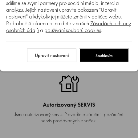
sdílíme se svými partnery pro sociální média, inzerci a
analýzu. Jejich nastavení upravíte odkazem "Upravit
nastavení" a kdykoliv jej můžete změnit v patičce webu.
Podrobnější informace najdete v našich
Zásadách ochrany
osobních údajů
a
používání souborů cookies
.
Kamenná prodejna
Máme také kamennou prodejnu v Brně, kde si můžete náš
sortiment prohlédnout a nechat si poradit od našich
Upravit nastavení
Souhlasím
pracovníků.
Autorizovaný SERVIS
Jsme autorizovaný servis. Provádíme záruční i pozáruční
servis prodávaných značek.