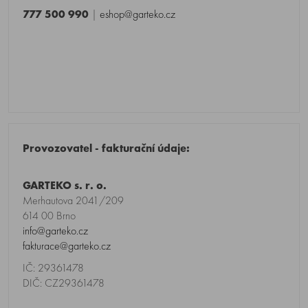
777 500 990
|
eshop@garteko.cz
Provozovatel - fakturační údaje:
GARTEKO s. r. o.
Merhautova 2041/209
614 00 Brno
info@garteko.cz
fakturace@garteko.cz
IČ: 29361478
DIČ: CZ29361478