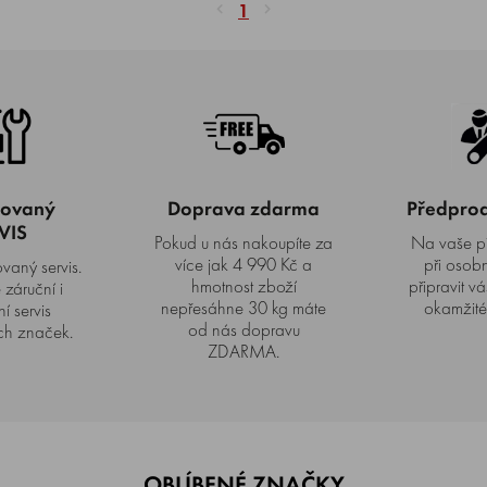
1
zovaný
Doprava zdarma
Předprode
VIS
Pokud u nás nakoupíte za
Na vaše p
více jak 4 990 Kč a
při osob
vaný servis.
hmotnost zboží
připravit vá
záruční i
nepřesáhne 30 kg máte
okamžité
í servis
od nás dopravu
h značek.
ZDARMA.
OBLÍBENÉ ZNAČKY