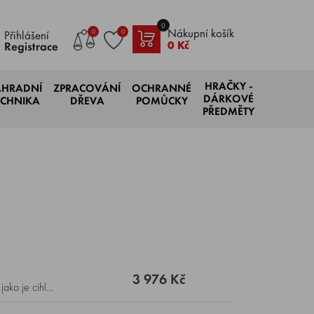
0
Nákupní košík
0
0
Přihlášení
0 Kč
Registrace
HRAČKY -
AHRADNÍ
ZPRACOVÁNÍ
OCHRANNÉ
DÁRKOVÉ
ECHNIKA
DŘEVA
POMŮCKY
PŘEDMĚTY
3 976 Kč