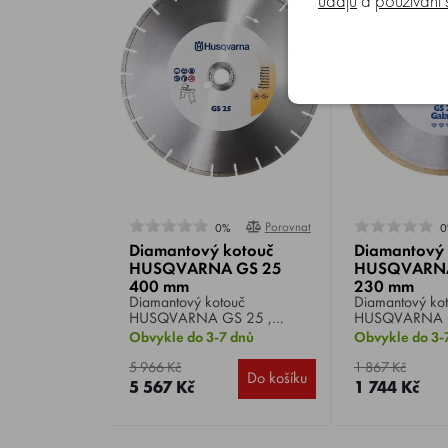
údajů
a
používání
Porovnat
0%
0
Diamantový kotouč
Diamantový 
HUSQVARNA GS 25
HUSQVARNA
400 mm
230 mm
Diamantový kotouč
Diamantový ko
HUSQVARNA GS 25 ,
HUSQVARNA G
průměr 400 mm, pro
průměr 230 mm
Obvykle do 3-7 dnů
Obvykle do 3-
vysokorychlostní řezání
řezání dlažby 
tvrdých a univerzálních
dokonale přesn
5 966 Kč
1 867 Kč
Do košíku
stavebních materiálů, jako jsou
5 567 Kč
1 744 Kč
keramické dlaždice, mramor,
měkká a tvrdá žula.