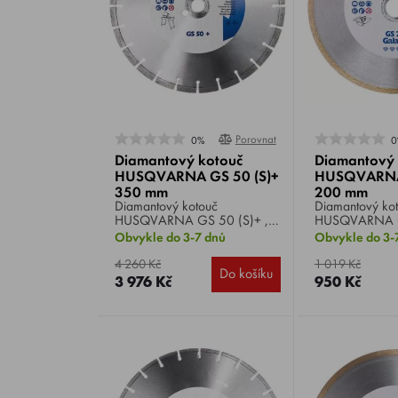
Porovnat
0%
0
Diamantový kotouč
Diamantový 
HUSQVARNA GS 50 (S)+
HUSQVARNA
350 mm
200 mm
Diamantový kotouč
Diamantový ko
HUSQVARNA GS 50 (S)+ ,
HUSQVARNA G
průměr 350 mm, použití pro
průměr 200 mm
Obvykle do 3-7 dnů
Obvykle do 3-
řezání většiny typů materiálu
řezání dlažby 
jako je cihla, abrazivní
dokonale přesn
4 260 Kč
1 019 Kč
Do košíku
materiály, beton, měkká žula
3 976 Kč
950 Kč
aj.