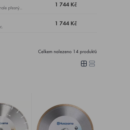
1 744 Kč
1 744 Kč
c.
Celkem nalezeno
14
produktů