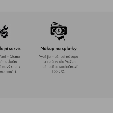
jní servis
Nákup na splátky
řání můžeme
Využijte možnost nákupu
ním odběru
na splátky dle Vašich
š nový stroj k
možností se společností
mu použití.
ESSOX.