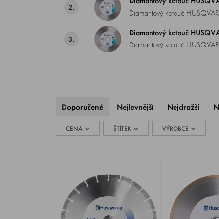
Diamantový kotouč HUSQV
2.
Diamantový kotouč HUSQVARNA GS 2 S , průměr 230 mm, ideální pro řezání dlažby a obkladů s dokonale přesnými
okraji.
Diamantový kotouč HUSQ
3.
Diamantový k
Doporučené
Nejlevnější
Nejdražší
N
CENA
ŠTÍTEK
VÝROBCE