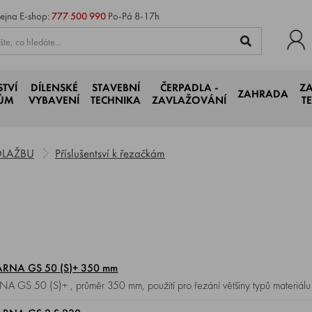
ejna
E-shop:
777 500 990
Po-Pá 8-17h
STVÍ
DÍLENSKÉ
STAVEBNÍ
ČERPADLA -
Z
ZAHRADA
JŮM
VYBAVENÍ
TECHNIKA
ZAVLAŽOVÁNÍ
T
DLAŽBU
Příslušentsví k řezačkám
ARNA GS 50 (S)+ 350 mm
ká žula aj.