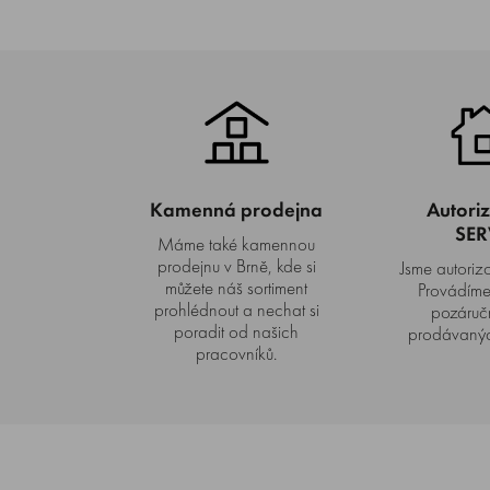
Kamenná prodejna
Autori
SER
Máme také kamennou
prodejnu v Brně, kde si
Jsme autorizo
můžete náš sortiment
Provádíme 
prohlédnout a nechat si
pozáručn
poradit od našich
prodávanýc
pracovníků.