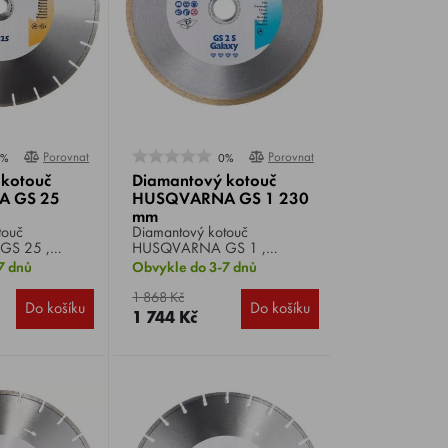
Porovnat
Porovnat
0%
0%
 kotouč
Diamantový kotouč
 GS 25
HUSQVARNA GS 1 230
mm
touč
Diamantový kotouč
S 25 ,
HUSQVARNA GS 1 ,
m, pro
průměr 230 mm, vyvinut
7 dnů
Obvykle do 3-7 dnů
í řezání
speciálně pro řezání
rzálních
skleněných dlaždic.
1 868 Kč
Do košíku
Do košíku
riálů, jako jsou
1 744 Kč
ždice, mramor,
žula.