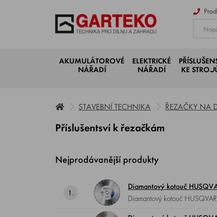
Prod
AKUMULÁTOROVÉ
ELEKTRICKÉ
PŘÍSLUŠEN
NÁŘADÍ
NÁŘADÍ
KE STRO
STAVEBNÍ TECHNIKA
ŘEZAČKY NA 
Příslušentsví k řezačkám
Nejprodávanější produkty
Diamantový kotouč HUSQV
1.
Diamantový kotouč HUSQVARNA GS 50 (S)+ , průměr 350 mm, použití pro řezání většiny typů materiálu jako je cihla,
abrazivní materiály, beton, měk