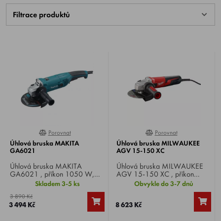
Filtrace produktů
Porovnat
Porovnat
0%
0%
Úhlová bruska MAKITA
Úhlová bruska MILWAUKEE
GA6021
AGV 15-150 XC
Úhlová bruska MAKITA
Úhlová bruska MILWAUKEE
GA6021 , příkon 1050 W,
AGV 15-150 XC , příkon
otáčky naprázdno 10000 min-
1550 W, otáčky naprázdno
Skladem 3-5 ks
Obvykle do 3-7 dnů
1, Ø kotouče 150 mm,
9000/min, Ø kotouče 150
3 890 Kč
hmotnost 2,8 kg.
mm, hřídel M14, hmotnost 2,6
3 494 Kč
8 623 Kč
kg.