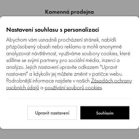
Kamenná prodejna
Máme také kamennou prodejnu v Brně, kde si můžete náš
sortiment prohlédnout a nechat si poradit od našich
Nastavení souhlasu s personalizací
pracovníků.
Abychom vám usnadnili procházení stránek, nabídli
přizpůsobený obsah nebo reklamu a mohli anonymně
analyzovat návštěvnost, využíváme soubory cookies, které
sdílíme se svými partnery pro sociální média, inzerci a
analýzu. Jejich nastavení upravíte odkazem "Upravit
nastavení" a kdykoliv jej můžete změnit v patičce webu.
Podrobnější informace najdete v našich
Zásadách ochrany
Autorizovaný SERVIS
osobních údajů
a
používání souborů cookies
.
Jsme autorizovaný servis. Provádíme záruční i pozáruční
servis prodávaných značek.
Upravit nastavení
Souhlasím