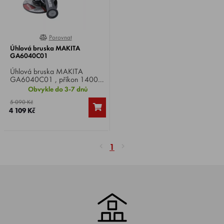
Porovnat
0%
Úhlová bruska MAKITA
GA6040C01
Úhlová bruska MAKITA
GA6040C01 , příkon 1400
W, otáčky 4000-9000 min-1,
Obvykle do 3-7 dnů
průměr kotouče 150 mm,
5 090 Kč
hmotnost 2,6 kg.
4 109 Kč
1