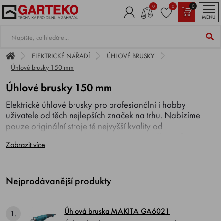
0
0
0
MENU
ELEKTRICKÉ NÁŘADÍ
ÚHLOVÉ BRUSKY
Úhlové brusky 150 mm
Úhlové brusky 150 mm
Elektrické úhlové brusky pro profesionální i hobby
uživatele od těch nejlepších značek na trhu. Nabízíme
pouze originální stroje té nejvyšší kvality od
renomovaných značek jako
MAKITA, Milwaukee
aj.
Zobrazit více
Nejprodávanější produkty
Úhlová bruska MAKITA GA6021
1.