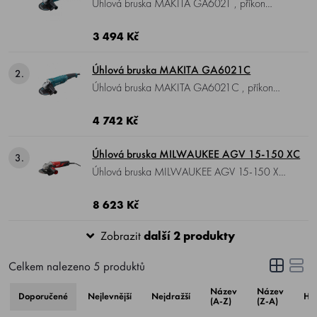
Úhlová bruska MAKITA GA6021 , příkon
1050 W, otáčky naprázdno 10000 min-1, Ø
kotouče 150 mm, hmotnost 2,8 kg.
3 494 Kč
Úhlová bruska MAKITA GA6021C
2.
Úhlová bruska MAKITA GA6021C , příkon
1450 W, otáčky naprázdno 9000 min-1, Ø
kotouče 150 mm, hmotnost 3,0 kg.
4 742 Kč
Úhlová bruska MILWAUKEE AGV 15-150 XC
3.
Úhlová bruska MILWAUKEE AGV 15-150 XC
, příkon 1550 W, otáčky naprázdno
9000/min, Ø kotouče 150 mm, hřídel M14,
8 623 Kč
hmotnost 2,6 kg.
Zobrazit
další 2 produkty
Celkem nalezeno
5
produktů
Název
Název
Doporučené
Nejlevnější
Nejdražší
Ho
(A-Z)
(Z-A)