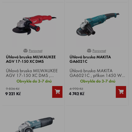
Porovnat
Porovnat
0%
0%
Úhlová bruska MILWAUKEE
Úhlová bruska MAKITA
AGV 17-150 XC DMS
GA6021C
Úhlová bruska MILWAUKEE
Úhlová bruska MAKITA
AGV 17-150 XC DMS ,
GA6021C , příkon 1450 W,
příkon 1750 W, otáčky
otáčky naprázdno 9000 min-
Obvykle do 3-7 dnů
Obvykle do 3-7 dnů
naprázdno 9,500/min, Ø
1, Ø kotouče 150 mm,
9 836 Kč
4 990 Kč
kotouče 150 mm, hřídel M14,
hmotnost 3,0 kg.
9 221 Kč
4 742 Kč
hmotnost 3,0 kg.