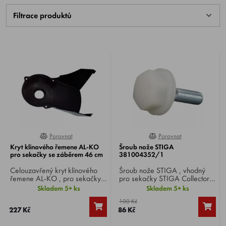
Filtrace produktů
Porovnat
Porovnat
0%
100%
Kryt klínového řemene AL-KO
Šroub nože STIGA
pro sekačky se záběrem 46 cm
381004352/1
Celouzavřený kryt klínového
Šroub nože STIGA , vhodný
řemene AL-KO , pro sekačky
pro sekačky STIGA Collector
se záběrem 46 cm, např. 470
35 E a Combi 40 E, 44 E.
Skladem 5+ ks
Skladem 5+ ks
SP-H, 473 VS-B, 473 SP-B a
100 Kč
další.
227 Kč
86 Kč