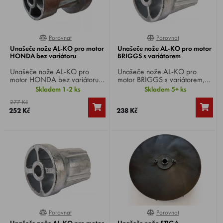
Porovnat
Porovnat
0%
0%
Unašeče nože AL-KO pro motor
Unašeče nože AL-KO pro motor
HONDA bez variátoru
BRIGGS s variátorem
Unašeče nože AL-KO pro
Unašeče nože AL-KO pro
motor HONDA bez variátoru,
motor BRIGGS s variátorem,
průměr hřídele 25,4 mm.
průměr hřídele 22,2 mm.
Skladem 1-2 ks
Skladem 5+ ks
Vhodné pro sekačky AL-KO
Vhodné pro sekačky AL-KO
277 Kč
520 SP-H, 51.9 SP-H.
520 VS-H, 5.18 VS-B, 470
252 Kč
238 Kč
VS-B, 473 VS-B.
Porovnat
Porovnat
100%
100%
Unašeče nože AL-KO pro motor
Unašeče nože STIGA