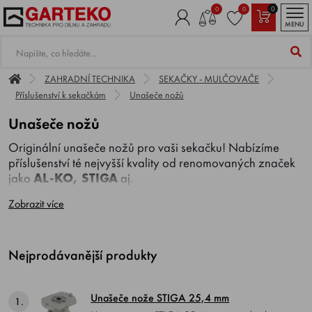
0
0
0
MENU
ZAHRADNÍ TECHNIKA
SEKAČKY - MULČOVAČE
Příslušenství k sekačkám
Unašeče nožů
Unašeče nožů
Originální unašeče nožů pro vaši sekačku! Nabízíme
příslušenství té nejvyšší kvality od renomovaných značek
jako
AL-KO, STIGA
aj.
Zobrazit více
Nejprodávanější produkty
Unašeče nože STIGA 25,4 mm
1.