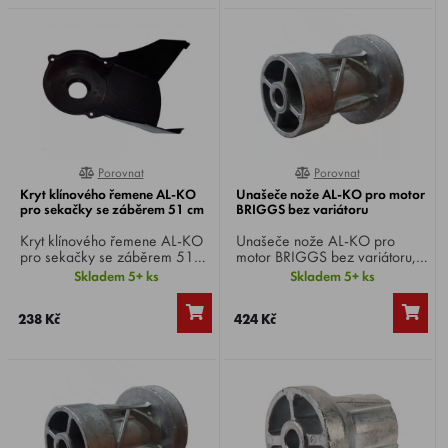
Porovnat
Porovnat
90%
0%
Kryt klínového řemene AL-KO
Unašeče nože AL-KO pro motor
pro sekačky se záběrem 51 cm
BRIGGS bez variátoru
Kryt klínového řemene AL-KO
Unašeče nože AL-KO pro
pro sekačky se záběrem 51
motor BRIGGS bez variátoru,
cm, např. 521 VS-H, 520 VS-
průměr hřídele 22,2 mm.
Skladem 5+ ks
Skladem 5+ ks
B, 523 SP-B a další.
Vhodné pro sekačky AL-KO
520 SP-B, 51.9 SP-B, 523 SP-
238 Kč
424 Kč
B.