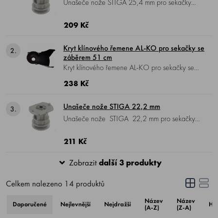
Unašeče nože STIGA 25,4 mm pro sekačky
osazené motorem HONDA. Vhodné pro
sekačky Stiga, CastelGarden, GGP, Gardol a
209 Kč
další. Nahrazuje 22465608/0,
122465608/1.
Kryt klínového řemene AL-KO pro sekačky se
2.
záběrem 51 cm
Kryt klínového řemene AL-KO pro sekačky se
záběrem 51 cm, např. 521 VS-H, 520 VS-B,
238 Kč
523 SP-B a další.
Unašeče nože STIGA 22,2 mm
3.
Unašeče nože STIGA 22,2 mm pro sekačky
osazené motorem BRIGGS. Vhodné pro
sekačky Stiga, CastelGarden, GGP, Gardol a
211 Kč
další. Nahrazuje 22465607/0,
Zobrazit
další 3 produkty
122465607/1.
Celkem nalezeno
14
produktů
Název
Název
Doporučené
Nejlevnější
Nejdražší
Ho
(A-Z)
(Z-A)