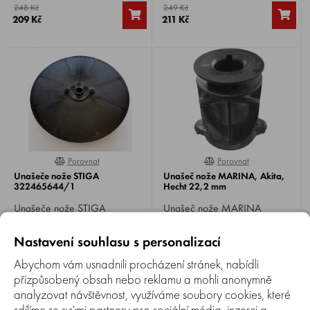
248 Kč
249 Kč
GGP, Gardol a další.
GGP, Gardol a další.
209 Kč
211 Kč
Nahrazuje 22465608/0,
Nahrazuje 22465607/0,
122465608/1.
122465607/1.
Porovnat
Porovnat
0%
0%
Unašeče nože STIGA
Unašeč nože MARINA, Akita,
322465644/1
Hecht 22,2 mm
Unašeče nože STIGA
Unašeč nože MARINA
322465644/1. Vhodné pro
CP053274B22. Vhodné pro
elektrické sekačky Stiga,
benzínové sekačky MARINA,
Skladem 5+ ks
Skladem 3-5 ks
Nastavení souhlasu s personalizací
CastelGarden, GGP, Gardol,
Akita, Hecht .
Hurricane a další.
Abychom vám usnadnili procházení stránek, nabídli
131 Kč
415 Kč
přizpůsobený obsah nebo reklamu a mohli anonymně
analyzovat návštěvnost, využíváme soubory cookies, které
sdílíme se svými partnery pro sociální média, inzerci a