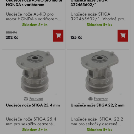
HONDA s variátorem
322465602/1
Unašeče nože AL-KO pro
Unašeče nože STIGA
motor HONDA s variátorem,
322465602/1. Vhodné pro
průměr hřídele 25,4 mm.
elektrické sekačky Stiga,
Skladem 5+ ks
Skladem 5+ ks
Vhodné pro sekačky AL-KO
CastelGarden, GGP, Gardol a
222 Kč
521 VS-H.
další.
202 Kč
155 Kč
Porovnat
Porovnat
100%
100%
Unašeče nože STIGA 25,4 mm
Unašeče nože STIGA 22,2 mm
Unašeče nože STIGA 25,4
Unašeče nože STIGA 22,2
mm pro sekačky osazené
mm pro sekačky osazené
motorem HONDA. Vhodné pro
motorem BRIGGS. Vhodné pro
Skladem 5+ ks
Skladem 5+ ks
sekačky Stiga, CastelGarden,
sekačky Stiga, CastelGarden,