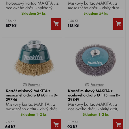
Kotoučový kartáč MAKITA , z
Miskový kartáč MAKITA , z
ocelového drátu - splétaný
mosazného drátu - vlnitý drát,
drát, Ø drátu 0,5 mm, Ø
Ø drátu 0,3 mm, Ø kartáče
Skladem 5+ ks
Skladem 5+ ks
kartáče 125 mm, upnutí M14,
100 mm, upnutí M14, vhodný
186 Kč
146 Kč
vhodný pro úhlové brusky Ø
pro úhlové brusky Ø 180 /
157 Kč
118 Kč
125 - 230 mm.
230 mm.
Porovnat
Porovnat
0%
0%
Kartáč miskový MAKITA z
Kartáč miskový MAKITA z
mosazného drátu Ø 60 mm D-
ocelového drátu Ø 115 mm D-
39746
39849
Miskový kartáč MAKITA , z
Miskový kartáč MAKITA , z
mosazného drátu - vlnitý drát,
ocelového drátu - vlnitý drát, Ø
Ø drátu 0,3 mm, Ø kartáče 60
drátu 0,3 mm, Ø kartáče 115
Skladem 1-2 ks
Skladem 1-2 ks
mm, upnutí M14, vhodný pro
mm, upnutí M14, vhodný pro
78 Kč
119 Kč
úhlové brusky Ø 125 / 150
úhlové brusky Ø 180 / 230
64 Kč
93 Kč
mm.
mm.