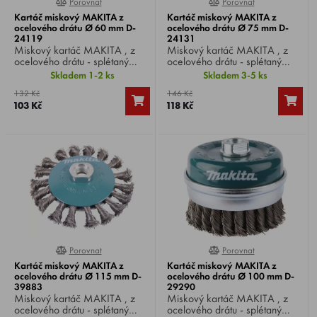
Porovnat
Porovnat
0%
0%
Kartáč miskový MAKITA z
Kartáč miskový MAKITA z
ocelového drátu Ø 60 mm D-
ocelového drátu Ø 75 mm D-
24119
24131
Miskový kartáč MAKITA , z
Miskový kartáč MAKITA , z
ocelového drátu - splétaný
ocelového drátu - splétaný
drát, Ø drátu 0,5 mm, Ø
drát, Ø drátu 0,5 mm, Ø
Skladem 1-2 ks
Skladem 3-5 ks
kartáče 60 mm, upnutí M14,
kartáče 75 mm, upnutí M14,
132 Kč
146 Kč
vhodný pro úhlové brusky Ø
vhodný pro úhlové brusky Ø
103 Kč
118 Kč
125 / 150 mm.
125 / 150 mm.
Porovnat
Porovnat
0%
0%
Kartáč miskový MAKITA z
Kartáč miskový MAKITA z
ocelového drátu Ø 115 mm D-
ocelového drátu Ø 100 mm D-
39883
29290
Miskový kartáč MAKITA , z
Miskový kartáč MAKITA , z
ocelového drátu - splétaný
ocelového drátu - splétaný