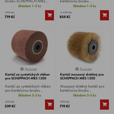
brusku SCHEPPACH MRS
kartáčovou brusku
1300 , vhodný na čištění
SCHEPPACH MRS 1300
Skladem 1-2 ks
Skladem 1-2 ks
hladkého i strukturovaného
, vhodný na broušení kovových
799 Kč
1 199 Kč
dřeva, kamenných a kovových
ploch a na přípravu kovových
719 Kč
854 Kč
ploch a dále i dlaždic a spár.
povrchů ke sváření.
Rovněž vhodný na kartáčování
umělých trávníků.
Porovnat
Porovnat
0%
0%
Kartáč ze syntetických vláken
Kartáč mosazný drátěný pro
pro SCHEPPACH MRS 1300
SCHEPPACH MRS 1300
Kartáč ze syntetických vláken
Mosazný drátěný kartáč pro
pro kartáčovou brusku
kartáčovou brusku
SCHEPPACH MRS 1300
SCHEPPACH MRS 1300 ,
Skladem 3-5 ks
Skladem 3-5 ks
, vhodný na čištění hladkého i
vhodný na broušení,
599 Kč
799 Kč
strukturovaného dřeva,
kartáčování, zesvětlování a
539 Kč
719 Kč
kamenných a kovových ploch,
strhávání nečistot z dřevěných,
dlaždic apod. s rovným
kamenných nebo kovových