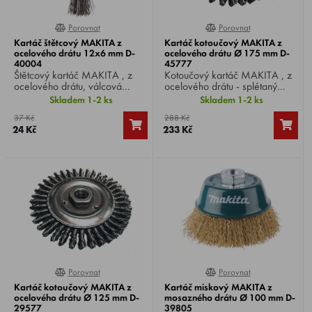
Porovnat
Porovnat
0%
0%
Kartáč štětcový MAKITA z
Kartáč kotoučový MAKITA z
ocelového drátu 12x6 mm D-
ocelového drátu Ø 175 mm D-
40004
45777
Štětcový kartáč MAKITA , z
Kotoučový kartáč MAKITA , z
ocelového drátu, válcová
ocelového drátu - splétaný
stopka Ø 6 mm, Ø kartáče 12
drát, Ø drátu 0,5 mm, Ø
Skladem 1-2 ks
Skladem 1-2 ks
mm, vhodný pro vrtačky.
kartáče 175 mm, upnutí M14,
37 Kč
288 Kč
vhodný pro úhlové brusky Ø
24 Kč
233 Kč
230 mm.
Porovnat
Porovnat
0%
0%
Kartáč kotoučový MAKITA z
Kartáč miskový MAKITA z
ocelového drátu Ø 125 mm D-
mosazného drátu Ø 100 mm D-
29577
39805