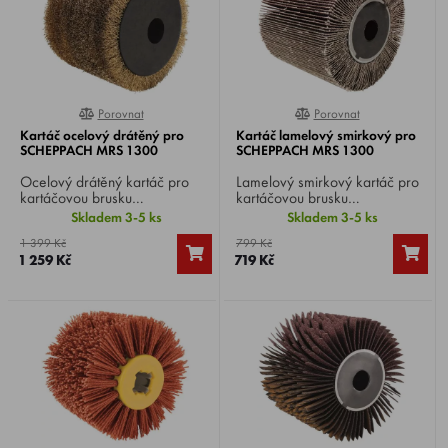
Porovnat
Porovnat
0%
90%
Kartáč ocelový drátěný pro
Kartáč lamelový smirkový pro
SCHEPPACH MRS 1300
SCHEPPACH MRS 1300
Ocelový drátěný kartáč pro
Lamelový smirkový kartáč pro
kartáčovou brusku
kartáčovou brusku
SCHEPPACH MRS 1300 ,
SCHEPPACH MRS 1300 ,
Skladem 3-5 ks
Skladem 3-5 ks
vhodný na stržení a broušení
vhodný na broušení dřeva
1 399 Kč
799 Kč
nečistot z dřevěných,
nebo kovu s rovným povrchem.
1 259 Kč
719 Kč
kamenných nebo kovových
Lze použít i na odstranění
materiálů. Vhodný k
barev apod.
odrezování nebo stržení
starých nátěrů i na strukturování
dřeva.