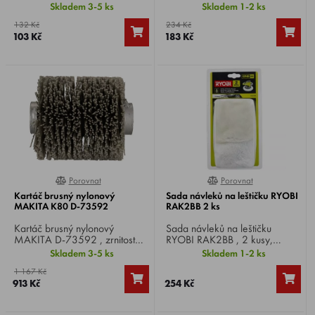
drát, Ø drátu 0,5 mm, Ø
drát, Ø drátu 0,5 mm, Ø
Skladem 3-5 ks
Skladem 1-2 ks
kartáče 115 mm, upnutí M14,
kartáče 100 mm, upnutí M14,
132 Kč
234 Kč
vhodný pro úhlové brusky Ø
vhodný pro úhlové brusky Ø
103 Kč
183 Kč
180 / 230 mm.
180 / 230 mm.
Porovnat
Porovnat
0%
0%
Kartáč brusný nylonový
Sada návleků na leštičku RYOBI
MAKITA K80 D-73592
RAK2BB 2 ks
Kartáč brusný nylonový
Sada návleků na leštičku
MAKITA D-73592 , zrnitost
RYOBI RAK2BB , 2 kusy,
80, pro kartáčovou brusku
vhodné pro model R18B-0.
Skladem 3-5 ks
Skladem 1-2 ks
MAKITA 9741.
1 167 Kč
913 Kč
254 Kč