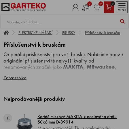
0
0
0
MENU
ELEKTRICKÉ NÁŘADÍ
BRUSKY
Příslušenství k bruskám
Příslušenství k bruskám
Originální příslušenství pro vaši brusku. Nabízíme pouze
originální příslušenství té nejvyšší kvality od
renomovaných značek jako
MAKITA, Milwaukee,
RYOBI. SCHEPPACH
aj. Najdete u nás například
Zobrazit více
brusné papíry, kotouče, kartáče, brusné kameny,
základové desky, nástavce a mnoho dalšího.
Nejprodávanější produkty
Kartáč miskový MAKITA z ocelového drátu
1.
50x6 mm D-39914
Miskový kartáč MAKITA , z ocelového drátu,