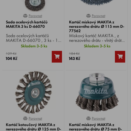
Porovnat
Porovnat
0%
0%
Sada ocelových kartáčů
Kartáč miskový MAKITA z
MAKITA 3 ks D-66070
nerezového drátu Ø 115 mm D‐
77562
Sada ocelových kartáčů
Miskový kartáč MAKITA , z
MAKITA D-66070 , 3 ks - 1x
nerezového drátu - vlnitý drát,
štětcový 6x25 mm, 1x
Ø drátu 0,3 mm, Ø kartáče
Skladem 3-5 ks
Skladem 3-5 ks
kotoučový 6x50 mm a 1x
115 mm, upnutí M14, pro
129 Kč
184 Kč
miskový 6x50 mm, vhodné pro
malé úhlové brusky.
104 Kč
143 Kč
vrtačky.
Porovnat
Porovnat
0%
0%
Kartáč kotoučový MAKITA z
Kartáč miskový MAKITA z
nerezového drátu Ø 125 mm D‐
nerezového drátu Ø 75 mm D-