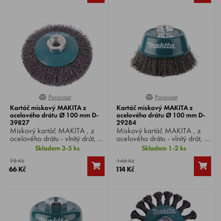
Porovnat
Porovnat
0%
0%
Kartáč miskový MAKITA z
Kartáč miskový MAKITA z
ocelového drátu Ø 100 mm D-
ocelového drátu Ø 100 mm D-
39827
29284
Miskový kartáč MAKITA , z
Miskový kartáč MAKITA , z
ocelového drátu - vlnitý drát, Ø
ocelového drátu - vlnitý drát, Ø
drátu 0,3 mm, Ø kartáče 100
drátu 0,3 mm, Ø kartáče 100
Skladem 3-5 ks
Skladem 1-2 ks
mm, upnutí M14, vhodný pro
mm, upnutí M14, vhodný pro
98 Kč
146 Kč
úhlové brusky Ø 180 / 230
úhlové brusky Ø 180 / 230
66 Kč
114 Kč
mm.
mm.