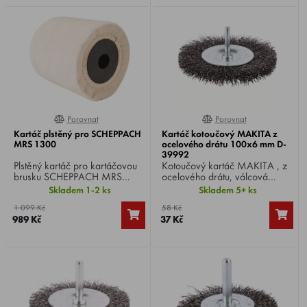
povrchem.
materiálů. Vhodný i na
odrezování či zbroušení
starých nátěrů.
Porovnat
Porovnat
0%
0%
Kartáč plstěný pro SCHEPPACH
Kartáč kotoučový MAKITA z
MRS 1300
ocelového drátu 100x6 mm D-
39992
Plstěný kartáč pro kartáčovou
Kotoučový kartáč MAKITA , z
brusku SCHEPPACH MRS
ocelového drátu, válcová
1300 , vhodný na leštění
stopka Ø 6 mm, Ø kartáče
Skladem 1-2 ks
Skladem 5+ ks
mramoru, lakovaných ploch,
100 mm, vhodný pro vrtačky.
1 099 Kč
58 Kč
kovů apod.
989 Kč
37 Kč