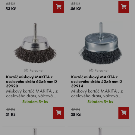
68 Kč
58 Kč
53 Kč
46 Kč
Porovnat
Porovnat
0%
0%
Kartáč miskový MAKITA z
Kartáč miskový MAKITA z
ocelového drátu 63x6 mm D-
ocelového drátu 50x6 mm D-
39920
39914
Miskový kartáč MAKITA , z
Miskový kartáč MAKITA , z
ocelového drátu, válcová
ocelového drátu, válcová
stopka Ø 6 mm, Ø kartáče 63
stopka Ø 6 mm, Ø kartáče 50
Skladem 5+ ks
Skladem 5+ ks
mm, vhodný pro vrtačky.
mm, vhodný pro vrtačky.
47 Kč
47 Kč
31 Kč
38 Kč