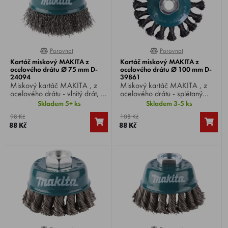
Porovnat
Porovnat
0%
0%
Kartáč miskový MAKITA z
Kartáč miskový MAKITA z
ocelového drátu Ø 75 mm D-
ocelového drátu Ø 100 mm D-
24094
39861
Miskový kartáč MAKITA , z
Miskový kartáč MAKITA , z
ocelového drátu - vlnitý drát, Ø
ocelového drátu - splétaný
drátu 0,3 mm, Ø kartáče 75
drát, Ø drátu 0,5 mm, Ø
Skladem 5+ ks
Skladem 3-5 ks
mm, upnutí M14, vhodný pro
kartáče 100 mm, upnutí M14,
98 Kč
108 Kč
úhlové brusky Ø 125 / 150
vhodný pro úhlové brusky Ø
88 Kč
88 Kč
mm.
180 / 230 mm.