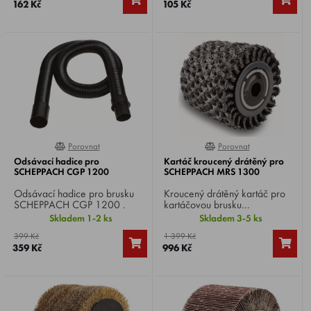
162 Kč
105 Kč
Porovnat
Porovnat
0%
100%
Odsávací hadice pro
Kartáč kroucený drátěný pro
SCHEPPACH CGP 1200
SCHEPPACH MRS 1300
Odsávací hadice pro brusku
Kroucený drátěný kartáč pro
SCHEPPACH CGP 1200 .
kartáčovou brusku
SCHEPPACH MRS 1300 ,
Skladem 1-2 ks
Skladem 3-5 ks
vhodný na heavy-duty náročné
399 Kč
1 399 Kč
broušení rovných kamenných
359 Kč
996 Kč
nebo kovových ploch.