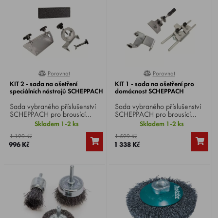
Porovnat
Porovnat
100%
100%
KIT 2 - sada na ošetření
KIT 1 - sada na ošetření pro
speciálních nástrojů SCHEPPACH
domácnost SCHEPPACH
Sada vybraného příslušenství
Sada vybraného příslušenství
SCHEPPACH pro brousící
SCHEPPACH pro brousící
systémy Scheppach Tiger
systémy Scheppach Tiger
Skladem 1-2 ks
Skladem 1-2 ks
2500 / 5000S / 7000S.
2500 / 5000S / 7000S.
1 199 Kč
1 599 Kč
996 Kč
1 338 Kč