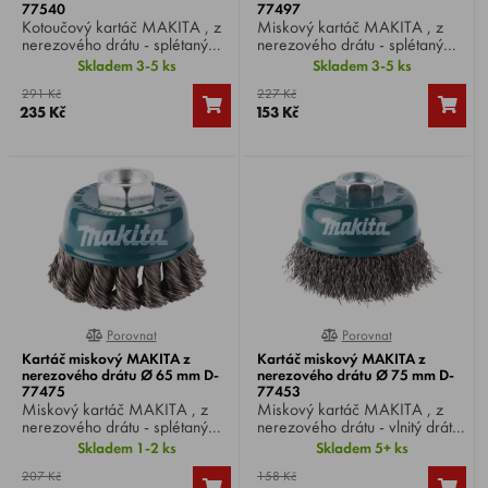
77540
77497
Kotoučový kartáč MAKITA , z
Miskový kartáč MAKITA , z
nerezového drátu - splétaný
nerezového drátu - splétaný
drát, Ø drátu 0,5 mm, Ø
drát, Ø drátu 0,5 mm, Ø
Skladem 3-5 ks
Skladem 3-5 ks
kartáče 125 mm, upnutí M14,
kartáče 75 mm, upnutí M14,
291 Kč
227 Kč
pro malé úhlové brusky.
pro malé úhlové brusky.
235 Kč
153 Kč
Porovnat
Porovnat
0%
0%
Kartáč miskový MAKITA z
Kartáč miskový MAKITA z
nerezového drátu Ø 65 mm D‐
nerezového drátu Ø 75 mm D-
77475
77453
Miskový kartáč MAKITA , z
Miskový kartáč MAKITA , z
nerezového drátu - splétaný
nerezového drátu - vlnitý drát,
drát, Ø drátu 0,5 mm, Ø
Ø drátu 0,3 mm, Ø kartáče 75
Skladem 1-2 ks
Skladem 5+ ks
kartáče 65 mm, upnutí M14,
mm, upnutí M14, pro malé
207 Kč
158 Kč
pro malé úhlové brusky.
úhlové brusky.