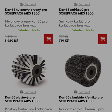
Porovnat
Porovnat
0%
0%
Kartáč nylonový brusný pro
Kartáč smirkový pro
SCHEPPACH MRS 1300
SCHEPPACH MRS 1300
Nylonový brusný kartáč pro
Smirkový kartáč pro
kartáčovou brusku
kartáčovou brusku
SCHEPPACH MRS 1300 ,
SCHEPPACH MRS 1300
Skladem 1-2 ks
Skladem 1-2 ks
vhodný na čištění hladkého i
, vhodný na broušení dřeva
1 399 Kč
799 Kč
strukturovaného dřeva,
nebo kovu s rovným i členitým
1 259 Kč
719 Kč
kamenných a kovových ploch a
povrchem. Lze použít i na
rovněž vhodný na drhnutí a
odstranění barev apod.
odmašťování znečištěných
ploch. Vhodný na rustikální
strukturování dřeva.
Porovnat
Porovnat
0%
0%
Kartáč plastový pro
Kartáč z karbidu křemíku pro
SCHEPPACH MRS 1300
SCHEPPACH MRS 1300
Plastový kartáč pro kartáčovou
Kartáč z karbidu křemíku pro