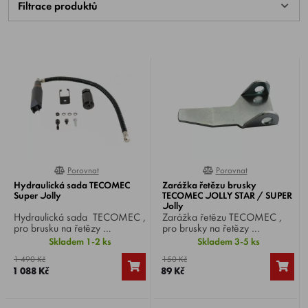
Filtrace produktů
Porovnat
Porovnat
0%
0%
Hydraulická sada TECOMEC
Zarážka řetězu brusky
Super Jolly
TECOMEC JOLLY STAR / SUPER
Jolly
Hydraulická sada TECOMEC ,
Zarážka řetězu TECOMEC ,
pro brusku na řetězy
pro brusky na řetězy
TECOMEC Super Jolly .
TECOMEC JOLLY STAR a
Skladem 1-2 ks
Skladem 3-5 ks
SUPER Jolly .
1 490 Kč
150 Kč
1 088 Kč
89 Kč