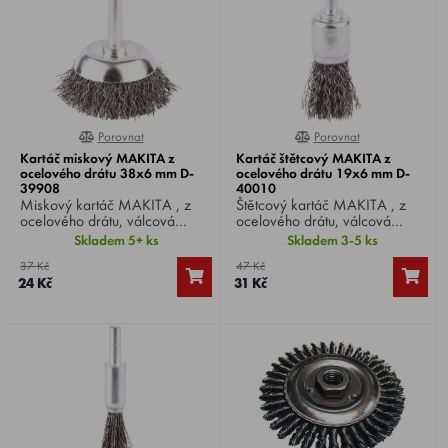
Porovnat
Porovnat
0%
0%
Kartáč miskový MAKITA z
Kartáč štětcový MAKITA z
ocelového drátu 38x6 mm D-
ocelového drátu 19x6 mm D-
39908
40010
Miskový kartáč MAKITA , z
Štětcový kartáč MAKITA , z
ocelového drátu, válcová
ocelového drátu, válcová
stopka Ø 6 mm, Ø kartáče 38
stopka Ø 6 mm, Ø kartáče 19
Skladem 5+ ks
Skladem 3-5 ks
mm, vhodný pro vrtačky.
mm, vhodný pro vrtačky.
37 Kč
47 Kč
24 Kč
31 Kč