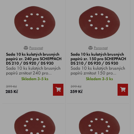
Porovnat
Porovnat
0%
0%
Sada 10 ks kulatých brusných
Sada 10 ks kulatých brusných
papírů zr. 240 pro SCHEPPACH
papírů zr. 150 pro SCHEPPACH
DS 210 / DS 920 / DS 930
DS 210 / DS 920 / DS 930
Sada 10 ks kulatých brusných
Sada 10 ks kulatých brusných
papírů zrnitost 240 pro
papírů zrnitost 150 pro
SCHEPPACH DS 210 / DS
SCHEPPACH DS 210 / DS
Skladem 3-5 ks
Skladem 3-5 ks
920 / DS 930 .
920 / DS 930 .
399 Kč
399 Kč
285 Kč
359 Kč