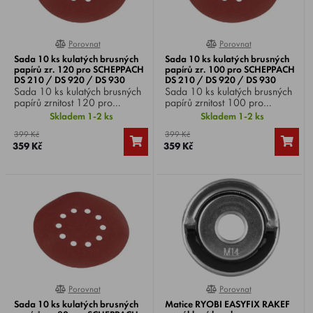
Porovnat
Porovnat
0%
0%
Sada 10 ks kulatých brusných
Sada 10 ks kulatých brusných
papírů zr. 120 pro SCHEPPACH
papírů zr. 100 pro SCHEPPACH
DS 210 / DS 920 / DS 930
DS 210 / DS 920 / DS 930
Sada 10 ks kulatých brusných
Sada 10 ks kulatých brusných
papírů zrnitost 120 pro
papírů zrnitost 100 pro
SCHEPPACH DS 210 / DS
SCHEPPACH DS 210 / DS
Skladem 1-2 ks
Skladem 1-2 ks
920 / DS 930 .
920 / DS 930 .
399 Kč
399 Kč
359 Kč
359 Kč
Porovnat
Porovnat
0%
0%
Sada 10 ks kulatých brusných
Matice RYOBI EASYFIX RAKEF