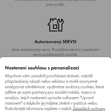
pracovníků.
Autorizovaný SERVIS
Jsme autorizovaný servis. Provádíme záruční i pozáruční
servis prodávaných značek.
Nastavení souhlasu s personalizací
Abychom vám usnadnili procházení stránek, nabídli
přizpůsobený obsah nebo reklamu a mohli anonymně
analyzovat návštěvnost, využíváme soubory cookies, které
Doprava zdarma
sdílíme se svými partnery pro sociální média, inzerci a
analýzu. Jejich nastavení upravíte odkazem "Upravit
Pokud u nás nakoupíte za více jak 4 990 Kč a hmotnost
nastavení" a kdykoliv jej můžete změnit v patičce webu.
zboží nepřesáhne 30 kg máte od nás dopravu ZDARMA.
Podrobnější informace najdete v našich
Zásadách ochrany