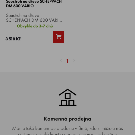
Soustruh na dřevo SCHEPPACH
DM 600 VARIO
Soustruh na dřevo
SCHEPPACH DM 600 VARIO
, motor 230 V, příkon 550 W,
Obvykle do 3-7 dnů
otáčky 800 - 3000 ot./min,
max. Ø soustružení 250 mm,
3 518 Kč
upnutí vřetene M 18, hmotnost
8,6 kg.
1
Kamenná prodejna
Máme také kamennou prodejnu v Brně, kde si můžete náš
sortiment prohlédnout a nechat si poradit od našich