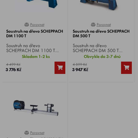
Porovnat
Porovnat
0%
0%
Soustruh na dřevo SCHEPPACH
Soustruh na dřevo SCHEPPACH
DM 1100 T
DM 500 T
Soustruh na dřevo
Soustruh na dřevo
SCHEPPACH DM 1100 T
SCHEPPACH DM 500 T
, motor 230 V, příkon 400 W,
, motor 230 V, příkon 400 W,
Skladem 1-2 ks
Obvykle do 3-7 dnů
otáčky
otáčky
4 499 Kč
4 599 Kč
890/1260/1760/2600
890/1260/1760/2600
3 776 Kč
3 947 Kč
ot./min, max. Ø soustružení
ot./min, max. Ø soustružení
350 mm, upnutí vřetene M 18,
350 mm, upnutí vřetene M 18,
hmotnost 20 kg.
hmotnost 18 kg.
Porovnat
0%