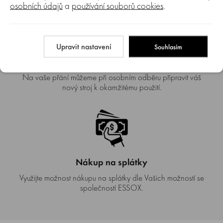
osobních údajů
a
používání souborů cookies
.
Upravit nastavení
Souhlasím
Předprodejní servis
Na vaše přání můžeme při osobním odběru připravit váš
nový stroj k okamžitému použití.
Nákup na splátky
Využijte možnost nákupu na splátky dle Vašich možností se
společností ESSOX.