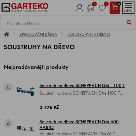
0
0
0
MENU
ZPRACOVÁNÍ DŘEVA
SOUSTRUHY NA DŘEVO
SOUSTRUHY NA DŘEVO
Nejprodávanější produkty
Soustruh na dřevo SCHEPPACH DM 1100 T
1.
Soustruh na dřevo SCHEPPACH DM 1100 T
, motor 230 V, příkon 400 W, otáčky
890/1260/1760/2600 ot./min, max. Ø
3 776 Kč
soustružení 350 mm, upnutí vřetene M 18,
hmotnost 20 kg.
Soustruh na dřevo SCHEPPACH DM 600
2.
VARIO
Soustruh na dřevo SCHEPPACH DM 600