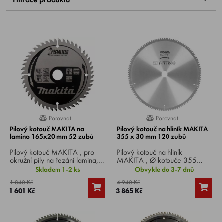
Porovnat
Porovnat
0%
0%
Pilový kotouč MAKITA na
Pilový kotouč na hliník MAKITA
lamino 165x20 mm 52 zubů
355 x 30 mm 120 zubů
Pilový kotouč MAKITA , pro
Pilový kotouč na hliník
okružní pily na řezání lamina,
MAKITA , Ø kotouče 355
Ø kotouče 165 mm, tloušťka
mm, Ø vrtání 30 mm, 120
Skladem 1-2 ks
Obvykle do 3-7 dnů
kotouče 1 mm, Ø vrtání 20
zubů, pro okružní, pokosové a
1 840 Kč
4 940 Kč
mm, 52 zubů, tloušťka zubu
stolní pily.
1 601 Kč
3 865 Kč
1,45 mm. Rychlý a velmi čistý
řez. Speciální povrchová
úprava.