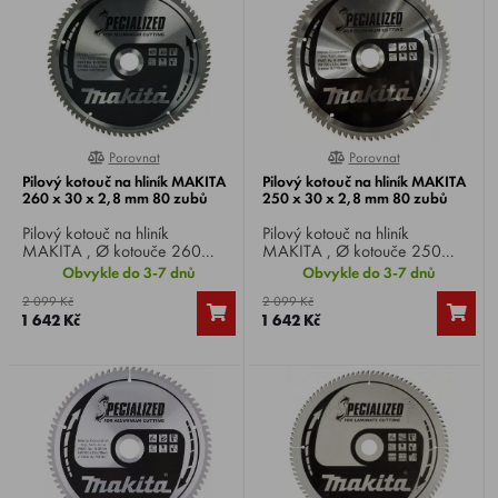
Porovnat
Porovnat
0%
0%
Pilový kotouč na hliník MAKITA
Pilový kotouč na hliník MAKITA
260 x 30 x 2,8 mm 80 zubů
250 x 30 x 2,8 mm 80 zubů
Pilový kotouč na hliník
Pilový kotouč na hliník
MAKITA , Ø kotouče 260
MAKITA , Ø kotouče 250
mm, Ø vrtání 30 mm, 80 zubů,
mm, Ø vrtání 30 mm, 80 zubů,
Obvykle do 3-7 dnů
Obvykle do 3-7 dnů
tloušťka řezu 2,8 mm, pro
tloušťka řezu 2,8 mm, pro
2 099 Kč
2 099 Kč
okružní, pokosové a stolní pily.
okružní, pokosové a stolní pily.
1 642 Kč
1 642 Kč