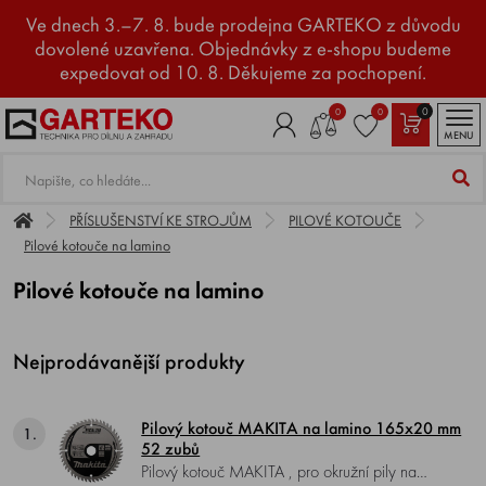
Ve dnech 3.–7. 8. bude prodejna GARTEKO z důvodu
dovolené uzavřena. Objednávky z e-shopu budeme
expedovat od 10. 8. Děkujeme za pochopení.
0
0
0
MENU
PŘÍSLUŠENSTVÍ KE STROJŮM
PILOVÉ KOTOUČE
Pilové kotouče na lamino
Pilové kotouče na lamino
Nejprodávanější produkty
Pilový kotouč MAKITA na lamino 165x20 mm
1.
52 zubů
Pilový kotouč MAKITA , pro okružní pily na