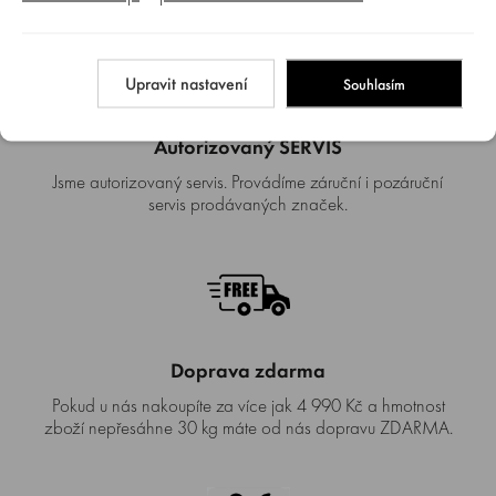
Upravit nastavení
Souhlasím
Autorizovaný SERVIS
Jsme autorizovaný servis. Provádíme záruční i pozáruční
servis prodávaných značek.
Doprava zdarma
Pokud u nás nakoupíte za více jak 4 990 Kč a hmotnost
zboží nepřesáhne 30 kg máte od nás dopravu ZDARMA.