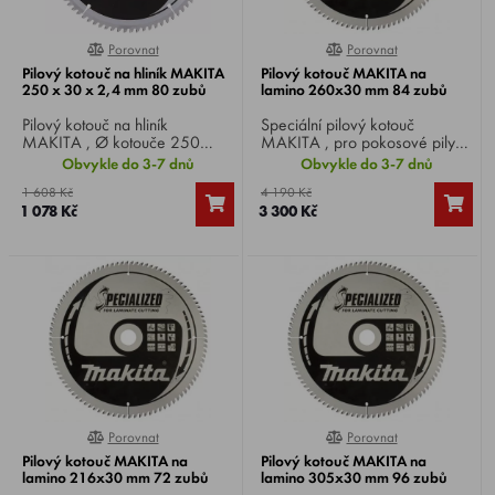
Porovnat
Porovnat
0%
0%
Pilový kotouč na hliník MAKITA
Pilový kotouč MAKITA na
250 x 30 x 2,4 mm 80 zubů
lamino 260x30 mm 84 zubů
Pilový kotouč na hliník
Speciální pilový kotouč
MAKITA , Ø kotouče 250
MAKITA , pro pokosové pily
mm, Ø vrtání 30 mm, 80 zubů,
na řezání lamina, Ø
Obvykle do 3-7 dnů
Obvykle do 3-7 dnů
tloušťka řezu 2,4 mm, pro
kotouče 260 mm, tloušťka
1 608 Kč
4 190 Kč
okružní, pokosové a stolní pily.
kotouče 1,8 mm, Ø vrtání 30
1 078 Kč
3 300 Kč
mm, 84 zubů, tloušťka
zubu 2,5 mm. Rychlý a velmi
čistý řez. Speciální povrchová
úprava.
Porovnat
Porovnat
0%
0%
Pilový kotouč MAKITA na
Pilový kotouč MAKITA na
lamino 216x30 mm 72 zubů
lamino 305x30 mm 96 zubů