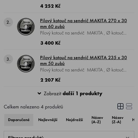
355 mm, Ø vrtání 30 mm, 80 zubů.
4 252 Kč
Pilový kotouč na sendvič MAKITA 270 x 30
2.
mm 60 zubů
Pilový kotouč na sendvič MAKITA , Ø kotouče
270 mm, Ø vrtání 30 mm, 60 zubů.
3 400 Kč
Pilový kotouč na sendvič MAKITA 235 x 30
3.
mm 50 zubů
Pilový kotouč na sendvič MAKITA , Ø kotouče
235mm, Ø vrtání 30 mm, 50 zubů.
2 207 Kč
Zobrazit
další 1 produkty
Celkem nalezeno
4
produktů
Název
Název
Doporučené
Nejlevnější
Nejdražší
Ho
(A-Z)
(Z-A)
Filtrace produktů