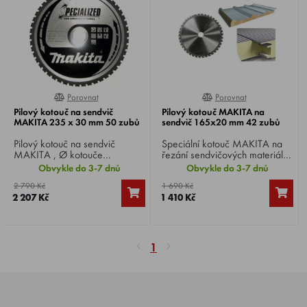
Porovnat
Porovnat
0%
0%
Pilový kotouč na sendvič
Pilový kotouč MAKITA na
MAKITA 235 x 30 mm 50 zubů
sendvič 165x20 mm 42 zubů
Pilový kotouč na sendvič
Speciální kotouč MAKITA na
MAKITA , Ø kotouče
řezání sendvičových materiálů,
235mm, Ø vrtání 30 mm, 50
Ø kotouče 165 mm, Ø
Obvykle do 3-7 dnů
Obvykle do 3-7 dnů
zubů.
vrtání 20 mm, 42 zubů.
2 790 Kč
1 690 Kč
2 207 Kč
1 410 Kč
1