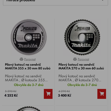
Porovnat
Porovnat
0%
0%
Pilový kotouč na sendvič
Pilový kotouč na sendvič
MAKITA 355 x 30 mm 80 zubů
MAKITA 270 x 30 mm 60 zubů
Pilový kotouč na sendvič
Pilový kotouč na sendvič
MAKITA , Ø kotouče 355
MAKITA , Ø kotouče 270
mm, Ø vrtání 30 mm, 80 zubů.
mm, Ø vrtání 30 mm, 60 zubů.
Obvykle do 3-7 dnů
Obvykle do 3-7 dnů
5 390 Kč
4 290 Kč
4 252 Kč
3 400 Kč