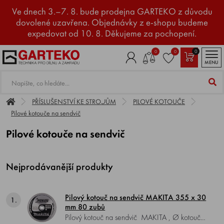
Ve dnech 3.–7. 8. bude prodejna GARTEKO z důvodu
dovolené uzavřena. Objednávky z e-shopu budeme
expedovat od 10. 8. Děkujeme za pochopení.
0
0
0
MENU
PŘÍSLUŠENSTVÍ KE STROJŮM
PILOVÉ KOTOUČE
Pilové kotouče na sendvič
Pilové kotouče na sendvič
Nejprodávanější produkty
Pilový kotouč na sendvič MAKITA 355 x 30
1.
mm 80 zubů
Pilový kotouč na sendvič MAKITA , Ø kotouče