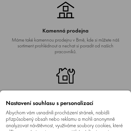
Kamenná prodejna
Máme také kamennou prodejnu v Brně, kde si můžete náš
sortiment prohlédnout a nechat si poradit od našich
pracovníků.
Autorizovaný SERVIS
Nastavení souhlasu s personalizací
Jsme autorizovaný servis. Provádíme záruční i pozáruční
servis prodávaných značek.
Abychom vám usnadnili procházení stránek, nabídli
přizpůsobený obsah nebo reklamu a mohli anonymně
analyzovat návštěvnost, využíváme soubory cookies, které