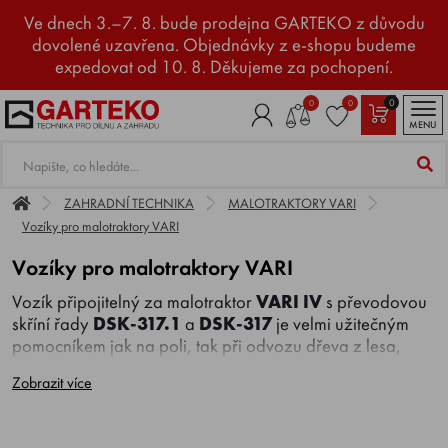
Ve dnech 3.–7. 8. bude prodejna GARTEKO z důvodu
dovolené uzavřena. Objednávky z e-shopu budeme
expedovat od 10. 8. Děkujeme za pochopení.
0
0
0
MENU
ZAHRADNÍ TECHNIKA
MALOTRAKTORY VARI
Vozíky pro malotraktory VARI
Vozíky pro malotraktory VARI
Vozík připojitelný za malotraktor
VARI IV
s převodovou
skříní řady
DSK-317.1
a
DSK-317
je velmi užitečným
pomocníkem jak na poli, tak při odvozu dřeva z lesa,
čerstvě posečené trávy ze zahrady nebo zahradního
Zobrazit více
odpadu, stavebních materiálů, posypových hmot atd.