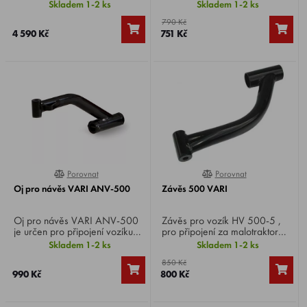
převoz lehkého a objemnějšího
prvkem přívěsu ANV-500, ale
Skladem 1-2 ks
Skladem 1-2 ks
materiálu např. sena či větví.
umožňuje jeho snadnější
790 Kč
Jednoduché připojení bez
použití. Díky němu můžete
4 590 Kč
751 Kč
použití nářadí.
snadno vyjmout přívěs ze
závěsu, manévrovat s
přívěsem nebo ho znovu
nasadit do závěsu. Opěrné
kolo také zajišťuje stabilizaci
přívěsu.
Porovnat
Porovnat
0%
0%
Oj pro návěs VARI ANV-500
Závěs 500 VARI
Oj pro návěs VARI ANV-500
Závěs pro vozík HV 500-5 ,
je určen pro připojení vozíku
pro připojení za malotraktor
ANV-500 k závěsu Z-01 .
VARI 4, TERRA 3 s
Skladem 1-2 ks
Skladem 1-2 ks
převodovkami DSK-317, T-
850 Kč
20.
990 Kč
800 Kč