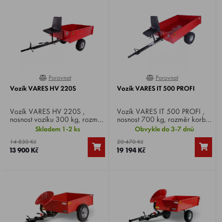
Porovnat
Porovnat
0%
0%
Vozík VARES HV 220S
Vozík VARES IT 500 PROFI
Vozík VARES HV 220S ,
Vozík VARES IT 500 PROFI ,
nosnost vozíku 300 kg, rozměr
nosnost 700 kg, rozměr korby
korby 127x95x30 cm, kola
1470x1090x260 cm, kola 18
Skladem 1-2 ks
Obvykle do 3-7 dnů
145x70-8, ložiska, provozní a
x 8.50-8 R8, ložiska, provozní
14 830 Kč
20 470 Kč
parkovací brzda, sklápěcí
a parkovací brzda, sklápěcí
13 900 Kč
19 194 Kč
korba, bez závěsu. Sada
korba, bez závěsu. Sada
odrazek jako bonus.
odrazek jako bonus zdarma.