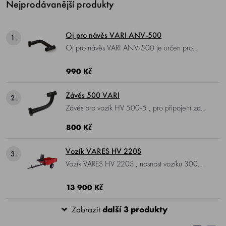
Nejprodávanější produkty
Oj pro návěs VARI ANV-500
1.
Oj pro návěs VARI ANV-500 je určen pro
připojení vozíku ANV-500 k závěsu Z-01 .
990 Kč
Závěs 500 VARI
2.
Závěs pro vozík HV 500-5 , pro připojení za
malotraktor VARI 4, TERRA 3 s převodovkami
800 Kč
DSK-317, T-20.
Vozík VARES HV 220S
3.
Vozík VARES HV 220S , nosnost vozíku 300
kg, rozměr korby 127x95x30 cm, kola
145x70-8, ložiska, provozní a parkovací
13 900 Kč
brzda, sklápěcí korba, bez závěsu. Sada
Zobrazit
další 3 produkty
odrazek jako bonus.