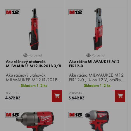
Porovnat
Porovnat
0%
0%
Aku ráčnový utahovák
Aku ráčna MILWAUKEE M12
MILWAUKEE M12 IR-201B 3/8
FIR12-0
Aku ráčnový utahovák
Aku ráčna MILWAUKEE M12
MILWAUKEE M12 IR-201B
FIR12-0 , Li-ion 12 V, otáčky
3/8 , Li-ion 12 V / 2.0 Ah,
0-175/min, max. utahovací
Skladem 1-2 ks
Skladem 1-2 ks
délka 274 mm, otáčky 0-
moment 81 Nm, upínání 1/2"
8 711 Kč
7 852 Kč
250/min, max. utahovací
čtyřhran, hmotnost 1,5 kg.
4 672 Kč
5 642 Kč
moment 47 Nm, upínání 3/8"
čtyřhran, hmotnost 0,9 kg.