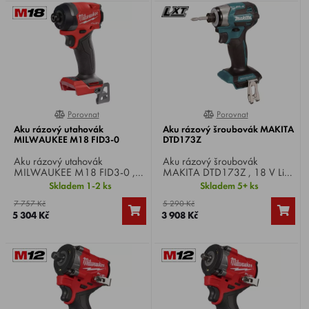
Porovnat
Porovnat
0%
0%
Aku rázový utahovák
Aku rázový šroubovák MAKITA
MILWAUKEE M18 FID3-0
DTD173Z
Aku rázový utahovák
Aku rázový šroubovák
MILWAUKEE M18 FID3-0 ,
MAKITA DTD173Z , 18 V Li-
Li-ion 18 V, otáčky 0-
ion, otáčky 0-1.100 / 2.100
Skladem 1-2 ks
Skladem 5+ ks
3900/min, počet úderů 0-
/ 3.200 / 3.600 min-1, max.
7 757 Kč
5 290 Kč
4400/min, max. utahovací
utahovací moment 180 Nm,
5 304 Kč
3 908 Kč
moment 226 Nm, upínání
upínání šestihran 1/4",
1/4" čtyřhran, hmotnost 1,7
hmotnost 0,9 kg.
kg.