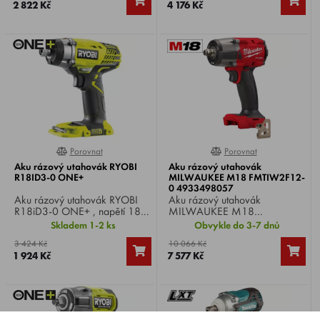
2 822 Kč
4 176 Kč
moment 170 Nm, upínání
1/4", hmotnost 1,3 kg.
Porovnat
Porovnat
0%
0%
Aku rázový utahovák RYOBI
Aku rázový utahovák
R18ID3-0 ONE+
MILWAUKEE M18 FMTIW2F12-
0 4933498057
Aku rázový utahovák RYOBI
Aku rázový utahovák
R18iD3-0 ONE+ , napětí 18
MILWAUKEE M18
V, sklíčidlo 6,35 mm, utahovací
FMTIW2F12-0 , Li-ion 18 V,
Skladem 1-2 ks
Obvykle do 3-7 dnů
moment 220 Nm, hmotnost
otáčky 0-1325/min, počet
3 424 Kč
10 066 Kč
1,2 kg.
úderů 0-3100/min, max.
1 924 Kč
7 577 Kč
utahovací moment 745 Nm,
upínání 1/2" čtyřhran,
hmotnost 2,3 kg.