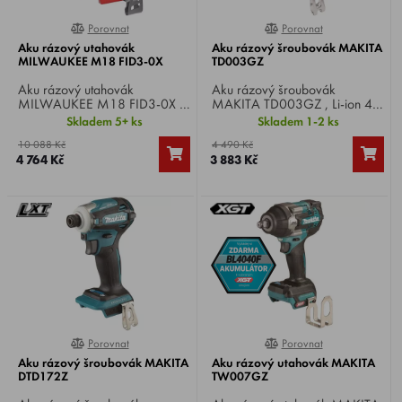
Porovnat
Porovnat
0%
0%
Aku rázový utahovák
Aku rázový šroubovák MAKITA
MILWAUKEE M18 FID3-0X
TD003GZ
Aku rázový utahovák
Aku rázový šroubovák
MILWAUKEE M18 FID3-0X ,
MAKITA TD003GZ , Li-ion 40
Li-ion 18 V, otáčky 0-
V XGT, otáčky 0-
Skladem 5+ ks
Skladem 1-2 ks
3900/min, počet úderů 0-
1.100/2.100/3.200/3.700
10 088 Kč
4 490 Kč
4400/min, max. utahovací
min-1, počet úderů 0-
4 764 Kč
3 883 Kč
moment 226 Nm, upínání
1.100/2.600/3.600/4.100
1/4" čtyřhran, hmotnost 1,7
min-1, max. utahovací moment
kg.
210 Nm, upnutí šestihran
1/4", hmotnost 1 kg.
Porovnat
Porovnat
100%
0%
Aku rázový šroubovák MAKITA
Aku rázový utahovák MAKITA
DTD172Z
TW007GZ