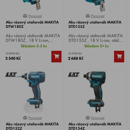
Porovnat
Porovnat
0%
0%
Aku rázový utahovák MAKITA
Aku rázový utahovák MAKITA
DTW180Z
DTD155Z
Aku rázový utahovák MAKITA
Aku rázový utahovák MAKITA
DTW180Z , 18 V Li-ion,
DTD155Z , 18 V Li-ion, otáčky
otáčky 0-1300/2400 min-1,
0–1300/3000 min–1, počet
Skladem 3-5 ks
Skladem 5+ ks
max. utahovací moment 180
úderů 0–1600/3900 min–1,
3 890 Kč
3 990 Kč
Nm, upínání čtyřhran 3/8",
max. utahovací moment 140
2 540 Kč
2 688 Kč
hmotnost 1,2 kg.
Nm, upínání 1/4", hmotnost
1,2 kg.
Porovnat
Porovnat
0%
100%
Aku rázový utahovák MAKITA
Aku rázový utahovák MAKITA
DTD152Z
DTD154Z