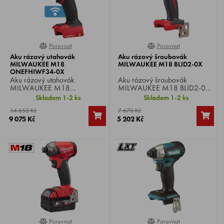
Porovnat
Porovnat
100%
0%
Aku rázový utahovák
Aku rázový šroubovák
MILWAUKEE M18
MILWAUKEE M18 BLID2-0X
ONEFHIWF34-0X
Aku rázový utahovák
Aku rázový šroubovák
MILWAUKEE M18
MILWAUKEE M18 BLID2-0X ,
ONEFHIWF34-0X , Li-ion 18
Li-ion 18 V, otáčky 0-
Skladem 1-2 ks
Skladem 1-2 ks
V, otáčky 0-1800/min, počet
3400/min, počet úderů 0-
14 652 Kč
7 670 Kč
úderů 0-2400/min, max.
4200/min, utahovací moment
9 075 Kč
5 202 Kč
utahovací moment 1627 Nm,
180 Nm, upínání 1/4",
upínání 3/4" čtyřhran,
hmotnost 1,7 kg.
hmotnost 3,5 kg.
Porovnat
Porovnat
0%
0%