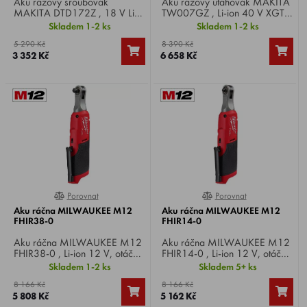
Aku rázový šroubovák
Aku rázový utahovák MAKITA
MAKITA DTD172Z , 18 V Li-
TW007GZ , Li-ion 40 V XGT,
ion, otáčky 0-1.100 / 2.100
otáčky 0 -
Skladem 1-2 ks
Skladem 1-2 ks
/ 3.200 / 3600 min-1, max.
600/1200/1900/2300 min-
5 290 Kč
8 390 Kč
utahovací moment 180 Nm,
1, počet úderů 0 -
3 352 Kč
6 658 Kč
upínání šestihran 1/4",
1200/2900 min-1, max.
hmotnost 0,9 kg.
utahovací moment 760 Nm,
upnutí čtyřhran 1/2", hmotnost
2 kg.
Porovnat
Porovnat
0%
0%
Aku ráčna MILWAUKEE M12
Aku ráčna MILWAUKEE M12
FHIR38-0
FHIR14-0
Aku ráčna MILWAUKEE M12
Aku ráčna MILWAUKEE M12
FHIR38-0 , Li-ion 12 V, otáčky
FHIR14-0 , Li-ion 12 V, otáčky
0-450/min, max. utahovací
0-450/min, max. utahovací
Skladem 1-2 ks
Skladem 5+ ks
moment 47 Nm, upínání 3/8"
moment 47 Nm, upínání 1/4"
8 166 Kč
8 166 Kč
čtyřhran, hmotnost 1 kg.
čtyřhran, hmotnost 1 kg.
5 808 Kč
5 162 Kč