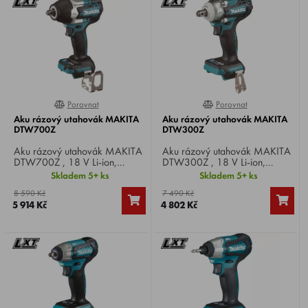
Porovnat
Porovnat
0%
0%
Aku rázový utahovák MAKITA
Aku rázový utahovák MAKITA
DTW700Z
DTW300Z
Aku rázový utahovák MAKITA
Aku rázový utahovák MAKITA
DTW700Z , 18 V Li-ion,
DTW300Z , 18 V Li-ion,
otáčky 0-
otáčky 0-
Skladem 5+ ks
Skladem 5+ ks
500/1200/1900/2200 min-
1.000/1.800/2.600/3.200
8 590 Kč
7 490 Kč
1, počet úderů 0-
min-1, počet úderů 0-
5 914 Kč
4 802 Kč
1000/1700/2400/2700
1.800/2.600/3.400/4.000
min-1, max. utahovací moment
min-1, max. utahovací moment
700 Nm, upínání čtyřhran
330 Nm, upínání 1/2",
1/2", hmotnost 2 kg.
hmotnost 1,1 kg.