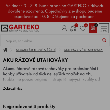
Ve dnech 3.–7. 8. bude prodejna GARTEKO z důvodu
dovolené uzavřena. Objednávky z e-shopu budeme
expedovat od 10. 8. Děkujeme za pochopení.
0
0
0
MENU
AKUMULÁTOROVÉ NÁŘADÍ
AKU RÁZOVÉ UTAHOVÁKY
AKU RÁZOVÉ UTAHOVÁKY
Akumulátorové rázové utahováky pro profesionální i
hobby uživatele od těch nejlepších značek na trhu.
Nabízíme pouze originální stroje té nejvyšší kvality od
renomovaných značek jako
MAKITA, Milwaukee,
Zobrazit více
RYOBI
.
Aku rázové utahováky, malí siláci pro těžkou práci jsou
nepřekonatelné, pokud jde o utahování a uvolňování
Nejprodávanější produkty
šroubů.