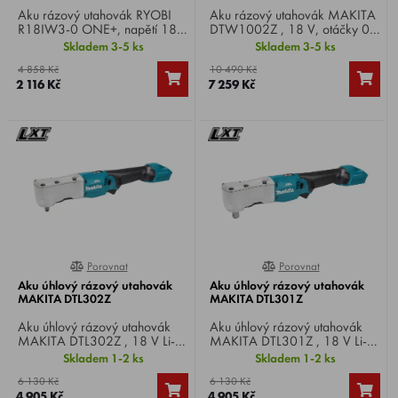
Aku rázový utahovák RYOBI
Aku rázový utahovák MAKITA
R18IW3-0 ONE+, napětí 18
DTW1002Z , 18 V, otáčky 0-
V, otáčky 0-2900
900/1.000/1.800 min-1,
Skladem 3-5 ks
Skladem 3-5 ks
ot/min, sklíčidlo 1/2“,
počet úderů 0-
4 858 Kč
10 490 Kč
utahovací moment 400 Nm,
1.800/2.000/2.200 min-1,
2 116 Kč
7 259 Kč
hmotnost 1,66 kg.
max. utahovací moment 1000
Nm, upnutí 1/2", hmotnost 3,3
kg.
Porovnat
Porovnat
0%
0%
Aku úhlový rázový utahovák
Aku úhlový rázový utahovák
MAKITA DTL302Z
MAKITA DTL301Z
Aku úhlový rázový utahovák
Aku úhlový rázový utahovák
MAKITA DTL302Z , 18 V Li-
MAKITA DTL301Z , 18 V Li-
ion,otáčky naprázdno: 0–3
ion,otáčky naprázdno: 0–3
Skladem 1-2 ks
Skladem 1-2 ks
200 min⁻¹, utahovací moment
200 min⁻¹, utahovací moment
6 130 Kč
6 130 Kč
340 / 200 / 90 Nm , upínání
340 / 200 / 90 Nm , upínání
4 905 Kč
4 905 Kč
čtyřhran 3/8", hmotnost 1,5
čtyřhran 1/2", uchycení