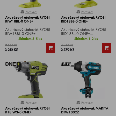
Porovnat
Porovnat
0%
0%
Kompatibilní baterie napříč stovkami strojů (M12 / M18)
Aku rázový utahovák RYOBI
Aku rázový utahovák RYOBI
RIW18BL-0 ONE+
RID18BL-0 ONE+
Robustní kovová převodovka
Aku rázový utahovák RYOBI
Aku rázový utahovák RYOBI
Ochrana proti přetížení
RIW18BL-0 ONE+
RID18BL-0 ONE+
BRUSHLESS , napětí 18 V,
BRUSHLESS, napětí 18 V,
Skladem 3-5 ks
Skladem 1-2 ks
Ergonomický design a vyvážené těžiště
otáčky 0-2800 ot/min, upínání
otáčky 0-2900
7 580 Kč
4 490 Kč
1/4" čtyřhran, utahovací
ot/min, sklíčidlo 1/4",
Dlouhá servisní životnost
3 212 Kč
2 379 Kč
moment 900 Nm,
utahovací moment 300 Nm,
hmotnost 1,7 kg.
hmotnost 1 kg.
Jedna baterie – celý profesionální ekosystém nářadí.
Porovnat
Porovnat
100%
100%
Aku rázový utahovák RYOBI
Aku rázový utahovák MAKITA
R18IW3-0 ONE+
DTW1002Z