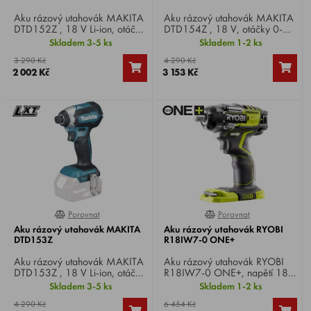
Aku rázový utahovák MAKITA
Aku rázový utahovák MAKITA
DTD152Z , 18 V Li-ion, otáčky
DTD154Z , 18 V, otáčky 0-
0-2900 min-1, max. utahovací
1.100/2.100/3.600 min-1,
Skladem 3-5 ks
Skladem 1-2 ks
moment 165 Nm, upínání
max. utahovací moment 175
3 290 Kč
4 290 Kč
1/4", hmotnost 1,3 kg.
Nm, upínání 1/4", hmotnost
2 002 Kč
3 153 Kč
1,3 kg.
Porovnat
Porovnat
0%
0%
Aku rázový utahovák MAKITA
Aku rázový utahovák RYOBI
DTD153Z
R18IW7-0 ONE+
Aku rázový utahovák MAKITA
Aku rázový utahovák RYOBI
DTD153Z , 18 V Li-ion, otáčky
R18IW7-0 ONE+, napětí 18
naprázdno 0 - 3.400 min-1,
V, otáčky 0-3900 ot/min,
Skladem 3-5 ks
Skladem 1-2 ks
počet úderů naprázdno 0 -
utahovací moment 270 Nm,
4 290 Kč
6 454 Kč
3.600 min-1, max. utahovací
hmotnost 1,3 kg.