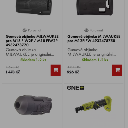
Porovnat
Porovnat
0%
0%
Gumová objímka MILWAUKEE
Gumová objímka MILWAUKEE
pro M18 FIW2F / M18 FIW2P
pro M12FIFW 4932478758
4932478770
Gumová objímka
Gumová objímka
MILWAUKEE je originální
MILWAUKEE je originální
ochranný doplněk navržený
ochranný doplněk navržený
Skladem 1-2 ks
Skladem 1-2 ks
pro akumulátorové rázové
pro akumulátorové rázové
1 620 Kč
1 015 Kč
utahováky řady M18 FIW2F /
utahováky řady M12FIFW.
1 478 Kč
926 Kč
M18 FIW2P.