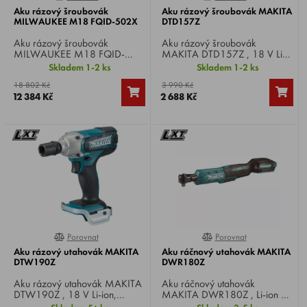
Aku rázový šroubovák
Aku rázový šroubovák MAKITA
MILWAUKEE M18 FQID-502X
DTD157Z
Aku rázový šroubovák
Aku rázový šroubovák
MILWAUKEE M18 FQID-
MAKITA DTD157Z , 18 V Li-
502X , 2x Li-ion 18 V / 5.0
ion, otáčky 0-1.300 / 3.000
Skladem 1-2 ks
Skladem 1-2 ks
Ah, otáčky 0-3000/min, počet
min-1, max. utahovací moment
18 802 Kč
3 990 Kč
úderů 0-4000/min, utahovací
140 Nm, upínání šestihran
12 384 Kč
2 688 Kč
moment 50 Nm, upínání 1/4",
1/4", hmotnost 0,9 kg.
hmotnost 1,7 kg.
Porovnat
Porovnat
0%
0%
Aku rázový utahovák MAKITA
Aku ráčnový utahovák MAKITA
DTW190Z
DWR180Z
Aku rázový utahovák MAKITA
Aku ráčnový utahovák
DTW190Z , 18 V Li-ion,
MAKITA DWR180Z , Li-ion 18
otáčky 0-2100 min-1, počet
V, otáčky 0 - 800 min-1, max.