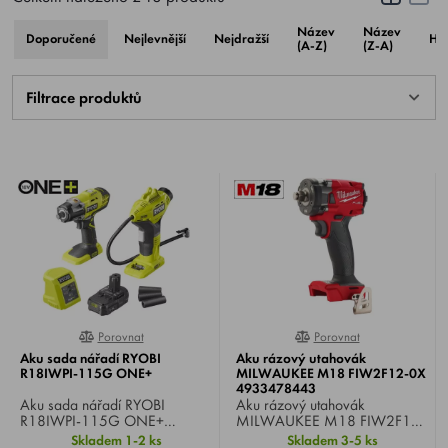
Inteligentní elektronika REDLINK PLUS™
Název
Název
Akumulátory REDLITHIUM™ s ochranou proti přehřátí
Doporučené
Nejlevnější
Nejdražší
Ho
(A-Z)
(Z-A)
Výsledkem je vyšší krouticí moment, delší výdrž baterie a
delší životnost stroje.
Filtrace produktů
Jak vybrat správný Milwaukee
rázový utahovák
M12 – kompaktní a lehké
Napětí 12 V
Ideální pro servisní práce
Práce v omezeném prostoru
Porovnat
Porovnat
0%
0%
Aku sada nářadí RYOBI
Aku rázový utahovák
Utahování menších šroubů a matic
R18IWPI-115G ONE+
MILWAUKEE M18 FIW2F12-0X
4933478443
Vhodné pro elektrikáře, montážníky a servisní techniky.
Aku sada nářadí RYOBI
Aku rázový utahovák
R18IWPI-115G ONE+
MILWAUKEE M18 FIW2F12-
, obsahuje 1x rázový
0X , Li-ion 18 V, otáčky 0-
Skladem 1-2 ks
Skladem 3-5 ks