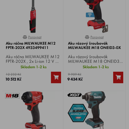
Porovnat
Porovnat
100%
0%
Aku ráčna MILWAUKEE M12
Aku rázový šroubovák
FPTR-202X 4933499411
MILWAUKEE M18 ONEID3-0X
Aku ráčna MILWAUKEE M12
Aku rázový šroubovák
FPTR-202X , 2x Li-ion 12 V /
MILWAUKEE M18 ONEID3-
2.0 Ah, otáčky 0-350/min,
0X , Li-ion 18 V, otáčky 0-
Skladem 1-2 ks
Skladem 1-2 ks
max. utahovací moment 80
4000/min, počet úderů 0-
12 232 Kč
9 909 Kč
Nm, univerzální upínání,
4400/min, utahovací moment
10 512 Kč
9 434 Kč
hmotnost 1,2 kg.
226 Nm, upínání 1/4",
hmotnost 1,7 kg.