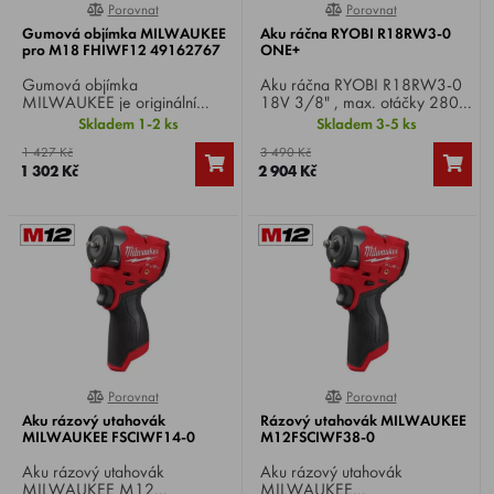
Porovnat
Porovnat
0%
0%
Gumová objímka MILWAUKEE
Aku ráčna RYOBI R18RW3-0
pro M18 FHIWF12 49162767
ONE+
Gumová objímka
Aku ráčna RYOBI R18RW3-0
MILWAUKEE je originální
18V 3/8" , max. otáčky 280
ochranný doplněk navržený
ot./min, Max. moment 60 Nm,
Skladem 1-2 ks
Skladem 3-5 ks
pro akumulátorové rázové
hmotnost 1 kg.
1 427 Kč
3 490 Kč
utahováky řady M18
1 302 Kč
2 904 Kč
FHIWF12.
Porovnat
Porovnat
0%
0%
Aku rázový utahovák
Rázový utahovák MILWAUKEE
MILWAUKEE FSCIWF14-0
M12FSCIWF38-0
Aku rázový utahovák
Aku rázový utahovák
MILWAUKEE M12
MILWAUKEE