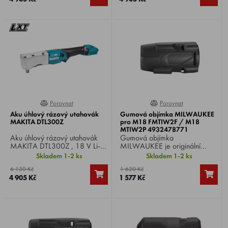
kg.
nástroje pomocí čepu, hmotnost
1,5 kg.
Porovnat
Porovnat
0%
0%
Aku úhlový rázový utahovák
Gumová objímka MILWAUKEE
MAKITA DTL300Z
pro M18 FMTIW2F / M18
MTIW2P 4932478771
Aku úhlový rázový utahovák
Gumová objímka
MAKITA DTL300Z , 18 V Li-
MILWAUKEE je originální
ion,otáčky naprázdno: 0–3
ochranný doplněk navržený
Skladem 1-2 ks
Skladem 1-2 ks
200 min⁻¹, utahovací moment
pro akumulátorové rázové
6 130 Kč
1 620 Kč
340 / 200 / 90 Nm , upínání
utahováky řady M18
4 905 Kč
1 577 Kč
čtyřhran 1/2", uchycení
FMTIW2F / M18 MTIW2P.
nástroje pomocí kroužku,
hmotnost 1,5 kg.