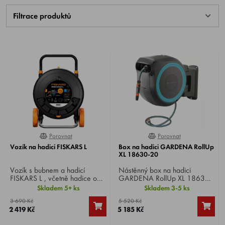
Filtrace produktů
Porovnat
Porovnat
100%
0%
Vozík na hadici FISKARS L
Box na hadici GARDENA RollUp
XL 18630-20
Vozík s bubnem a hadicí
Nástěnný box na hadici
FISKARS L , včetně hadice o
GARDENA RollUp XL 18630-
průměru 13 mm (1/2"), dosah
20 , dodáván s nástěnným
Skladem 5+ ks
Skladem 3-5 ks
31,5 m, praktická integrovaná
držákem, 35 m dlouhou
3 690 Kč
5 520 Kč
skříňka s
zavlažovací hadicí, připojovací
2 419 Kč
5 185 Kč
příslušenstvím, obsahuje vše,
hadicí, všemi požadovanými
co potřebujete pro snadné
díly Original GARDENA