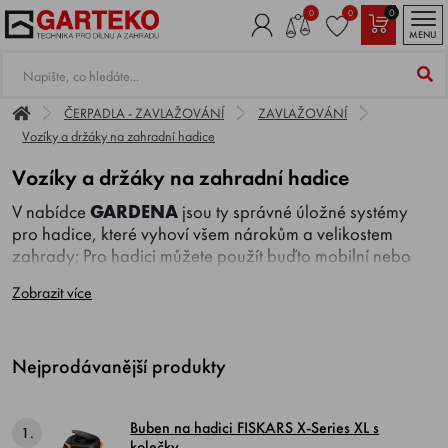
0
0
0
MENU
ČERPADLA - ZAVLAŽOVÁNÍ
ZAVLAŽOVÁNÍ
Vozíky a držáky na zahradní hadice
Vozíky a držáky na zahradní hadice
V nabídce
GARDENA
jsou ty správné úložné systémy
pro hadice, které vyhoví všem nárokům a velikostem
zahrady: Pro hadici můžete použít buďto mobilní nebo
nástěnné bubny nebo jeden z praktických vozíků.
Zobrazit více
Uživatelé, kteří si při namotávání hadice nechtějí zašpinit
ruce, mohou využít vozíky na hadice
GARDENA
easyRoll. Mimořádné pohodlí bez nutnosti ohýbání zad a
Nejprodávanější produkty
špinění rukou také nabízí nástěnné boxy na hadici s
automatickým navíjením: hadici stačí jednoduše vytáhnout
ven, při zavlažování ji zajistit a poté ji automaticky a
Buben na hadici FISKARS X-Series XL s
bezpečně rovnoměrnou rychlostí navinout zpět. Stačí si
1.
kolečky