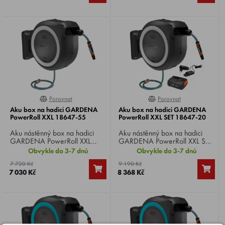
Porovnat
Porovnat
0%
0%
Aku box na hadici GARDENA
Aku box na hadici GARDENA
PowerRoll XXL 18647-55
PowerRoll XXL SET 18647-20
Aku nástěnný box na hadici
Aku nástěnný box na hadici
GARDENA PowerRoll XXL
GARDENA PowerRoll XXL SET
18647-55 , Li-ion 18 V,
18647-20 , Li-ion 18 V / 2,5
Obvykle do 3-7 dnů
Obvykle do 3-7 dnů
hadice 40 mm, automatické
Ah, hadice 40 mm,
7 720 Kč
9 190 Kč
navinutí pouhým stisknutím
automatické navinutí pouhým
7 030 Kč
8 368 Kč
tlačítka.
stisknutím tlačítka, sada k
okamžitému použití.