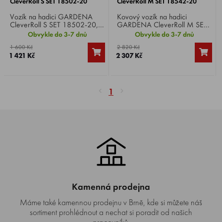
CleverRoll S SET 18502-20
CleverRoll M SET 18542-20
Vozík na hadici GARDENA
Kovový vozík na hadici
CleverRoll S SET 18502-20, s
GARDENA CleverRoll M SET
hadicí 20 m / 13 mm, rukojeť
18542-20, obsahuje 20 m
Obvykle do 3-7 dnů
Obvykle do 3-7 dnů
lze zasunout, úhlová přípojka
hadice Classic 13 mm, original
1 600 Kč
2 820 Kč
uvnitř bubnu zabraňuje ohnutí
GARDENA systémové díly a
1 421 Kč
2 307 Kč
hadice, odolnost vůči mrazu.
postřikovač.
1
Kamenná prodejna
Máme také kamennou prodejnu v Brně, kde si můžete náš
sortiment prohlédnout a nechat si poradit od našich
pracovníků.