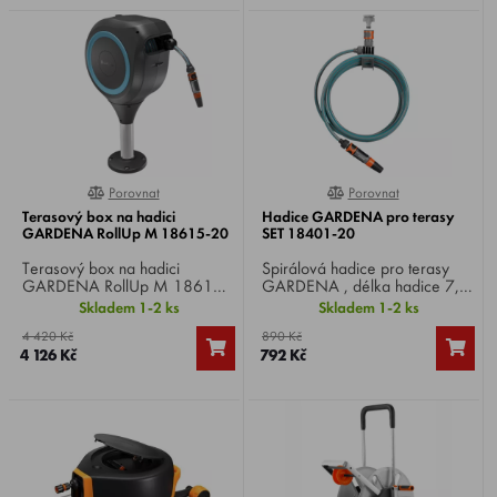
zalévání zahrad, dvorů či
systému a postřikovačem se
teras.
dvěma různými možnostmi
rozprašovacího paprsku.
Porovnat
Porovnat
0%
0%
Terasový box na hadici
Hadice GARDENA pro terasy
GARDENA RollUp M 18615-20
SET 18401-20
Terasový box na hadici
Spirálová hadice pro terasy
GARDENA RollUp M 18615-
GARDENA , délka hadice 7,5
20 , hadice 20m, snadné
m, průměr hadice 9 mm,
Skladem 1-2 ks
Skladem 1-2 ks
rozvinutí a svinutí bez zamotání,
integrovaný držák, praktická
4 420 Kč
890 Kč
veškeré potřebné díly systému
kompletní sada se šroubením
4 126 Kč
792 Kč
Original GARDENA součástí.
na vodovodní kohoutek a
postřikovačem.