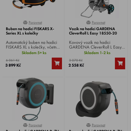
Porovnat
Porovnat
100%
0%
Buben na hadici FISKARS X-
Vozík na hadici GARDENA
Series XL s kolečky
CleverRoll L Easy 18550-20
Automatický buben na hadici
Kovový vozík na hadici
FISKARS XL s kolečky, včetně
GARDENA CleverRoll L Easy
hadice o průměru 13 mm
18550-20, obzvláště stabilní a
Skladem 5+ ks
Skladem 1-2 ks
(1/2"), dosah 27 m, veškeré
pevný vozík na hadici s
6 061 Kč
3 070 Kč
potřebné vybavení včetně
pohodlným vedením hadice,
3 899 Kč
2 558 Kč
spojek a zavlažovací koncovky
pro úsporné skladování lze
je prakticky uložené uvnitř
podpěru sklopit, rám zasunout
integrované skříňky v těle
a kliku složit.
navijáku.
Porovnat
Porovnat
0%
0%