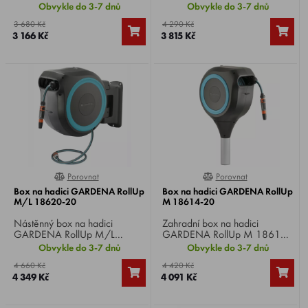
20 , hadice 15m, snadné
20 , hadice 20m, snadné
Obvykle do 3-7 dnů
Obvykle do 3-7 dnů
rozvinutí a svinutí bez zamotání,
rozvinutí a svinutí bez zamotání,
3 680 Kč
4 290 Kč
veškeré potřebné díly systému
veškeré potřebné díly systému
3 166 Kč
3 815 Kč
Original GARDENA součástí.
Original GARDENA součástí.
Porovnat
Porovnat
0%
0%
Box na hadici GARDENA RollUp
Box na hadici GARDENA RollUp
M/L 18620-20
M 18614-20
Nástěnný box na hadici
Zahradní box na hadici
GARDENA RollUp M/L
GARDENA RollUp M 18614-
18620-20 , dodáván s
20 , dodáván s 20 m dlouhou
Obvykle do 3-7 dnů
Obvykle do 3-7 dnů
nástěnným držákem, 25 m
kvalitní hadicí, veškerými
4 660 Kč
4 420 Kč
dlouhou zavlažovací hadicí,
potřebnými díly Original
4 349 Kč
4 091 Kč
připojovací hadicí, všemi
GARDENA systému a
požadovanými díly Original
připojovacími prvky,
GARDENA systému a
postřikovačem se dvěma