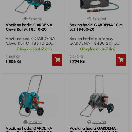
Porovnat
Porovnat
0%
0%
Vozík na hadici GARDENA
Box na hadici GARDENA 10 m
CleverRoll M 18510-20
SET 18400-20
Vozík na hadici GARDENA
Box na hadici pro terasy
CleverRoll M 18510-20,
GARDENA 18400-20, je
úhlová přípojka uvnitř bubnu
vybaven 10 m dlouhou hadicí,
Obvykle do 3-7 dnů
Obvykle do 3-7 dnů
zabraňuje ohnutí
1,5 m dlouhou připojovací
1 660 Kč
2 040 Kč
hadice, speciálně tvarovaný
hadicí, požadovanými
1 506 Kč
1 794 Kč
rám zaručuje vysokou stabilitu
přípojnými díly GARDENA
vozíku, odolnost vůči mrazu.
systému a postřikovačem.
Porovnat
Porovnat
0%
0%
Vozík na hadici GARDENA
Vozík na hadici GARDENA