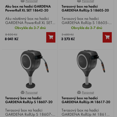
Porovnat
Porovnat
0%
0%
Aku box na hadici GARDENA
Terasový box na hadici
PowerRoll XL SET 18642-20
GARDENA RollUp S 18605-20
Aku nástěnný box na hadici
Terasový box na hadici
GARDENA PowerRoll XL SET
GARDENA RollUp S 18605-
18642-20 , Li-ion 18 V / 2,5
20 , hadice 15m, snadné
Obvykle do 3-7 dnů
Obvykle do 3-7 dnů
Ah, hadice 35 mm,
rozvinutí a svinutí bez zamotání,
8 830 Kč
3 680 Kč
automatické navinutí pohým
veškeré potřebné díly systému
8 041 Kč
3 273 Kč
stisknutím tlačítka, sada k
Original GARDENA součástí.
okamžitému použití.
Porovnat
Porovnat
0%
0%
Terasový box na hadici
Terasový box na hadici
GARDENA RollUp S 18607-20
GARDENA RollUp M 18617-20
Terasový box na hadici
Terasový box na hadici
GARDENA RollUp S 18607-
GARDENA RollUp M 18617-