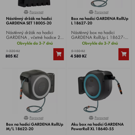
Porovnat
Porovnat
0%
0%
Nástěnný držák na hadici
Box na hadici GARDENA RollUp
GARDENA SET 18005-20
L 18627-20
Nástěnný držák na hadici
Nástěnný box na hadici
GARDENA , včetně hadice 20
GARDENA RollUp L 18627-
m (ø 1/3"), všech potřebných
20 , dodáván s nástěnným
Obvykle do 3-7 dnů
Obvykle do 3-7 dnů
systémových dílů Original
držákem, 30 m dlouhou
1 320 Kč
5 150 Kč
GARDENA a nastavitelného
zavlažovací hadicí, připojovací
805 Kč
4 580 Kč
postřikovače.
hadicí, všemi požadovanými
díly Original GARDENA
systému a postřikovačem se
dvěma různými možnostmi
rozprašovacího paprsku.
Porovnat
Porovnat
0%
0%
Box na hadici GARDENA RollUp
Aku box na hadici GARDENA
M/L 18622-20
PowerRoll XL 18640-55