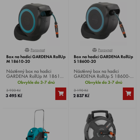
postřikovačem se dvěma
různými možnostmi postřiku a
různými možnostmi
instalačním příslušenstvím.
rozprašovacího paprsku.
Zavlažování, které je vždy
připraveno k akci!
Porovnat
Porovnat
0%
0%
Box na hadici GARDENA RollUp
Box na hadici GARDENA RollUp
M 18610-20
S 18600-20
Nástěnný box na hadici
Nástěnný box na hadici
GARDENA RollUp M 18610-
GARDENA RollUp S 18600-
20 , dodáván s nástěnným
20 , dodáván s nástěnným
Obvykle do 3-7 dnů
Obvykle do 3-7 dnů
držákem, 20 m dlouhou
držákem, 15 m dlouhou
3 930 Kč
3 190 Kč
zavlažovací hadicí, flexibilní
zavlažovací hadicí, flexibilní
3 495 Kč
2 837 Kč
připojovací hadicí, všemi
připojovací hadicí, všemi
potřebnými díly Original
potřebnými díly Original
GARDENA systému a
GARDENA systému a
postřikovačem se dvěma
postřikovačem se dvěma
různými možnostmi
různými možnostmi
rozprašovacího paprsku.
rozprašovacího paprsku.