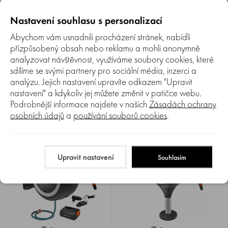
Nastavení souhlasu s personalizací
Abychom vám usnadnili procházení stránek, nabídli
přizpůsobený obsah nebo reklamu a mohli anonymně
Porovnat
Porovnat
0%
0%
analyzovat návštěvnost, využíváme soubory cookies, které
Aku box na hadici GARDENA
Aku box na hadici GARDENA
sdílíme se svými partnery pro sociální média, inzerci a
PowerRoll XXL SET 18645-20
PowerRoll XL SET 18640-20
analýzu. Jejich nastavení upravíte odkazem "Upravit
Aku nástěnný box na hadici
Aku nástěnný box na hadici
nastavení" a kdykoliv jej můžete změnit v patičce webu.
GARDENA PowerRoll XXL SET
GARDENA PowerRoll XL SET
18645-20 , Li-ion 18 V / 2,5
18640-20 , Li-ion 18 V / 2,5
Podrobnější informace najdete v našich
Zásadách ochrany
Obvykle do 3-7 dnů
Obvykle do 3-7 dnů
Ah, hadice 40 mm,
Ah, hadice 35 mm,
osobních údajů
a
používání souborů cookies
.
9 190 Kč
8 830 Kč
automatické navinutí pouhým
automatické navinutí pohým
8 368 Kč
8 041 Kč
stisknutím tlačítka, sada k
stisknutím tlačítka, sada k
okamžitému použití.
okamžitému použití.
Upravit nastavení
Souhlasím