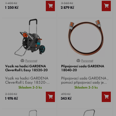
1 400 Kč
3 360 Kč
dílů systému GARDENA: tři
mm, Original GARDENA
1 250 Kč
2 879 Kč
standardní hadicové spojky,
systémové díly a postřikovač.
dvě kohoutové přípojky,
stopspojka, připojovací díl a
nastavitelná stříkací pistole s
tryskou.
Porovnat
Porovnat
0%
0%
Vozík na hadici GARDENA
Připojovací sada GARDENA
CleverRoll L Easy 18520-20
18040-20
Vozík na hadici GARDENA
Připojovací sada GARDENA ,
CleverRoll L Easy 18520-
pomocí připojovací sady je
20, speciálně tvarovaný rám
možné propojit vozík nebo
Skladem 3-5 ks
Skladem 3-5 ks
zaručuje vysokou stabilitu
držák na hadici se zdrojem
2 330 Kč
490 Kč
vozíku, úhlová přípojka uvnitř
vody.
1 976 Kč
343 Kč
bubnu zabraňuje ohnutí
hadice,odolnost proti mrazu.