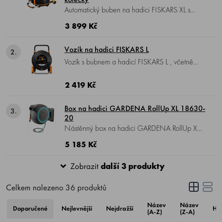
zvolit své osobní řešení pro skladování hadic!
Automatický buben na hadici FISKARS XL s
kolečky, včetně hadice o průměru 13 mm
3 899 Kč
(1/2"), dosah 27 m, veškeré potřebné
vybavení včetně spojek a zavlažovací
Vozík na hadici FISKARS L
2.
koncovky je prakticky uložené uvnitř
Vozík s bubnem a hadicí FISKARS L , včetně
integrované skříňky v těle navijáku.
hadice o průměru 13 mm (1/2"), dosah 31,5
m, praktická integrovaná skříňka s
2 419 Kč
příslušenstvím, obsahuje vše, co potřebujete pro
snadné zalévání zahrad, dvorů či teras.
Box na hadici GARDENA RollUp XL 18630-
3.
20
Nástěnný box na hadici GARDENA RollUp XL
18630-20 , dodáván s nástěnným držákem,
5 185 Kč
35 m dlouhou zavlažovací hadicí, připojovací
hadicí, všemi požadovanými díly Original
Zobrazit
další 3 produkty
GARDENA systému a postřikovačem se dvěma
různými možnostmi rozprašovacího paprsku.
Celkem nalezeno
36
produktů
Název
Název
Doporučené
Nejlevnější
Nejdražší
Ho
(A-Z)
(Z-A)