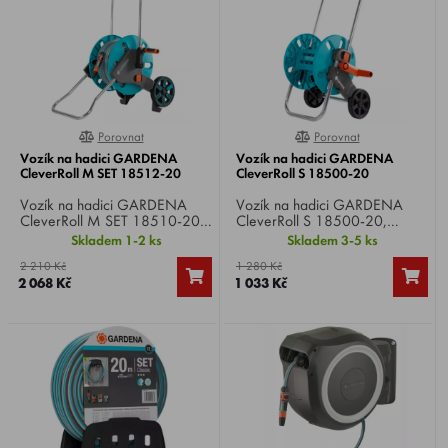
Porovnat
Porovnat
0%
0%
Vozík na hadici GARDENA
Vozík na hadici GARDENA
CleverRoll M SET 18512-20
CleverRoll S 18500-20
Vozík na hadici GARDENA
Vozík na hadici GARDENA
CleverRoll M SET 18510-20
CleverRoll S 18500-20,
, s hadicí 20 m / 13 mm,
rukojeť lze zasunout, úhlová
Skladem 1-2 ks
Skladem 3-5 ks
úhlová přípojka uvnitř bubnu
přípojka uvnitř bubnu zabraňuje
2 210 Kč
1 280 Kč
zabraňuje ohnutí
ohnutí hadice, odolnost vůči
2 068 Kč
1 033 Kč
hadice, speciálně tvarovaný
mrazu.
rám zaručuje vysokou stabilitu
vozíku, odolnost vůči mrazu.