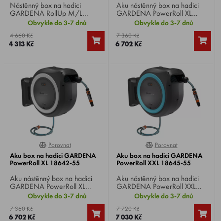
Nástěnný box na hadici
Aku nástěnný box na hadici
GARDENA RollUp M/L
GARDENA PowerRoll XL
18622-20 , dodáván s
18640-55 , Li-ion 18 V,
Obvykle do 3-7 dnů
Obvykle do 3-7 dnů
nástěnným držákem, 25 m
hadice 35 mm, automatické
4 660 Kč
7 360 Kč
dlouhou zavlažovací hadicí,
navinutí pouhým stisknutím
4 313 Kč
6 702 Kč
připojovací hadicí, všemi
tlačítka.
požadovanými díly Original
GARDENA systému a
postřikovačem se dvěma
různými možnostmi
rozprašovacího paprsku.
Porovnat
Porovnat
0%
0%
Aku box na hadici GARDENA
Aku box na hadici GARDENA
PowerRoll XL 18642-55
PowerRoll XXL 18645-55
Aku nástěnný box na hadici
Aku nástěnný box na hadici
GARDENA PowerRoll XL
GARDENA PowerRoll XXL
18642-55 , Li-ion 18 V,
18645-55 , Li-ion 18 V,
Obvykle do 3-7 dnů
Obvykle do 3-7 dnů
hadice 35 mm, automatické
hadice 40 mm, automatické
7 360 Kč
7 720 Kč
navinutí pouhým stisknutím
navinutí pouhým stisknutím
6 702 Kč
7 030 Kč
tlačítka.
tlačítka.