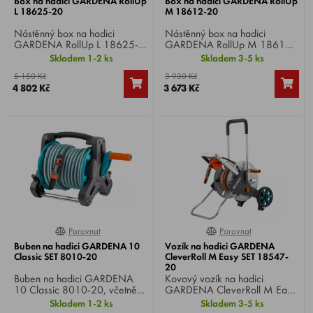
Box na hadici GARDENA RollUp
Box na hadici GARDENA RollUp
L 18625-20
M 18612-20
Nástěnný box na hadici
Nástěnný box na hadici
GARDENA RollUp L 18625-
GARDENA RollUp M 18612-
20 , dodáván s nástěnným
20 , dodáván s nástěnným
Skladem 1-2 ks
Skladem 3-5 ks
držákem, 30 m dlouhou
držákem, 20 m dlouhou
5 150 Kč
3 930 Kč
zavlažovací hadicí, připojovací
zavlažovací hadicí, flexibilní
4 802 Kč
3 673 Kč
hadicí, všemi požadovanými
připojovací hadicí, všemi
díly Original GARDENA
potřebnými díly Original
systému a postřikovačem se
GARDENA systému a
dvěma různými možnostmi
postřikovačem se dvěma
rozprašovacího paprsku.
různými možnostmi
rozprašovacího paprsku.
Porovnat
Porovnat
0%
0%
Buben na hadici GARDENA 10
Vozík na hadici GARDENA
Classic SET 8010-20
CleverRoll M Easy SET 18547-
20
Buben na hadici GARDENA
Kovový vozík na hadici
10 Classic 8010-20, včetně
GARDENA CleverRoll M Easy
cívky na hadici, 10 m hadice o
SET 18547-20, obsahuje 25
Skladem 1-2 ks
Skladem 3-5 ks
průměru 1/2" a všech nutných
m hadice Comfort FLEX 13