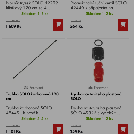
Nosník trysek SOLO 49299
Profesionální ruční ventil SOLO
hliníkový 120 cm se 4
49440 s připojením na
tryskami, extrémně lehké, dá
manometr s aretací pro
Skladem 1-2 ks
Skladem 1-2 ks
se nosit společně s nesenými
dlouhodobý provoz.
1 640 Kč
570 Kč
postřikovači vpředu nebo
1 609 Kč
564 Kč
vzadu.
Porovnat
Porovnat
100%
0%
Trubka SOLO karbonová 120
Tryska nastavitelná plastová
cm
SOLO
Trubka karbonová SOLO
Tryska nastavitelná plastová
49449 , k postřiku
SOLO 49525 s vysokým
stromů, 120 cm z ultralehkého
paprskem, plastová,
Skladem 3-5 ks
Skladem 1-2 ks
uhlíkového vlákna pro práci
nastavitelná od jemného
1 110 Kč
260 Kč
bez únavy, celková hmotnost
rozprášení po daleký
1 101 Kč
259 Kč
pouze 60 gramů.
paprskový střik.