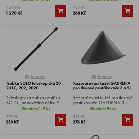
85 , délka 159 - 300 cm,
postřikovače SOLO 201,
1 430 Kč
290 Kč
vytahovací, mosazná.
201C, 202, 202C.
1 270 Kč
268 Kč
Porovnat
Porovnat
0%
0%
Trubka SOLO teleskopická 201,
Rozprašovací kužel GADRENA
201C, 202, 202C
pro tlakové postřikovače 3 a 5 l
Teleskopická trubka postřiku
Rozprašovací kužel pro tlakové
SOLO , nastavitelná délka 25-
postřikovače GARDENA 3 l a
50 cm, pro ruční
5 l .
Skladem 1-2 ks
Skladem 5+ ks
postřikovače SOLO 201,
270 Kč
351 Kč
201C, 202, 202C.
250 Kč
276 Kč