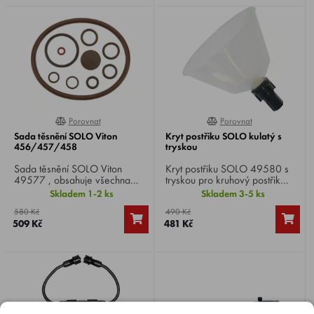
Porovnat
Porovnat
0%
0%
Sada těsnění SOLO Viton
Kryt postřiku SOLO kulatý s
456/457/458
tryskou
Sada těsnění SOLO Viton
Kryt postřiku SOLO 49580 s
49577 , obsahuje všechna
tryskou pro kruhový postřik
těsnění pro SOLO
(plný kužel) vhodný pro
Skladem 1-2 ks
Skladem 3-5 ks
456/457/458.
bodovou aplikaci, kruhový.
580 Kč
490 Kč
509 Kč
481 Kč