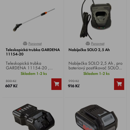
Porovnat
Porovnat
0%
0%
Teleskopická trubka GARDENA
Nabíječka SOLO 2,5 Ah
11154-20
Teleskopická trubka
Nabíječka SOLO 2,5 Ah , pro
GARDENA 11154-20 ,
bateriový postřikovač SOLO
kompatibilní se všemi
441 Classic .
Skladem 1-2 ks
Skladem 1-2 ks
postřikovači GARDENA,
800 Kč
990 Kč
pro snadné a pohodlné stříkání
607 Kč
916 Kč
vysokých stromů.