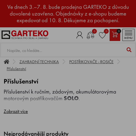
Ve dnech 3.–7. 8. bude prodejna GARTEKO z důvodu
dovolené uzavřena. Objednávky z e-shopu budeme
expedovat od 10. 8. Děkujeme za pochopení.
0
0
0
MENU
ZAHRADNÍ TECHNIKA
POSTŘIKOVAČE - ROSIČE
Příslušenství
Příslušenství
Příslušenství k ručním, zádovým, akumulátorovýma
motorovým postřikovačům
SOLO
.
Zobrazit více
Nejprodávanější produkty