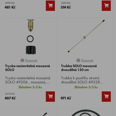
490 Kč
320 Kč
kapiček, ohraničuje stříkanou
při zemi nebo nad hlavou.
481 Kč
314 Kč
oblast.
Porovnat
Porovnat
0%
0%
Tryska nastavitelná mosazná
Trubka SOLO mosazná
SOLO
dvoudílná 150 cm
Tryska nastavitelná mosazná
Trubka k postřiku stromů
SOLO 49206 , mosazná,
dvoudílná SOLO 49528
nastavitelná od jemného
mosazná 150 cm, pro zvýšení
Skladem 3-5 ks
Skladem 3-5 ks
rozprášení po daleký
dosahu, např. pro živé ploty,
410 Kč
paprskový střik, je např. možné
vysoké keře, apod.
407 Kč
971 Kč
bodové ošetření na větší
vzdálenost.