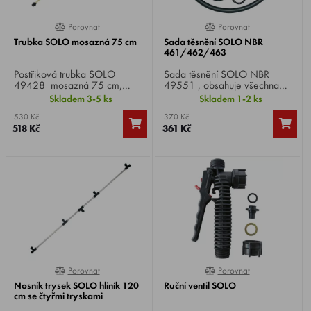
Porovnat
Porovnat
0%
0%
Trubka SOLO mosazná 75 cm
Sada těsnění SOLO NBR
461/462/463
Postřiková trubka SOLO
Sada těsnění SOLO NBR
49428 mosazná 75 cm,
49551 , obsahuje všechna
pohodlná práce u země s
tesnění pro SOLO
Skladem 3-5 ks
Skladem 1-2 ks
nosníkem trysek nebo krytem
461/462/463
530 Kč
370 Kč
postřiku.
518 Kč
361 Kč
Porovnat
Porovnat
0%
80%
Nosník trysek SOLO hliník 120
Ruční ventil SOLO
cm se čtyřmi tryskami