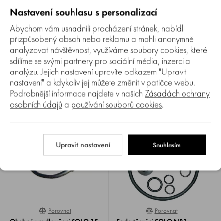
Nastavení souhlasu s personalizací
Abychom vám usnadnili procházení stránek, nabídli
Porovnat
Porovnat
přizpůsobený obsah nebo reklamu a mohli anonymně
0%
0%
Ohebný nosník trysek SOLO 2
Trubka SOLO plast 50 cm
analyzovat návštěvnost, využíváme soubory cookies, které
trysky
univerzální
sdílíme se svými partnery pro sociální média, inzerci a
analýzu. Jejich nastavení upravíte odkazem "Upravit
Ohebný nosník trysek SOLO ,
Trubka SOLO 49610
60 cm, pro postřik dvou řádků
univerzální plastová, 50 cm,
nastavení" a kdykoliv jej můžete změnit v patičce webu.
nebo jednoho řádku z obou
včetně ručního ventilu a dvou
Skladem 1-2 ks
Skladem 1-2 ks
Podrobnější informace najdete v našich
Zásadách ochrany
stran.
trysek.
1 110 Kč
690 Kč
osobních údajů
a
používání souborů cookies
.
1 092 Kč
675 Kč
Upravit nastavení
Souhlasím
Porovnat
Porovnat
0%
0%
Ohebné prodloužení SOLO 15
Sada těsnění SOLO NBR