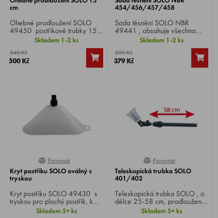
cm
454/456/457/458
Ohebné prodloužení SOLO
Sada těsnění SOLO NBR
49450 postřikové trubky 15
49441 , obsahuje všechna
cm, ohebné až 180°, např.
těsnění pro SOLO
Skladem 1-2 ks
Skladem 1-2 ks
pro individuální ochranu rostlin
454/456/457/458.
540 Kč
390 Kč
a čištění.
500 Kč
379 Kč
Porovnat
Porovnat
100%
100%
Kryt postřiku SOLO oválný s
Teleskopická trubka SOLO
tryskou
401/402
Kryt postřiku SOLO 49430 s
Teleskopická trubka SOLO , o
tryskou pro plochý postřik, k
délce 25-58 cm, prodloužení
ochraně sousedních kultur.
pro ruční postřikovače SOLO
Skladem 5+ ks
Skladem 5+ ks
Zabraňuje úletu jemných
401/402 pro pohodlnou práci