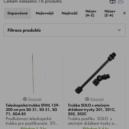
Celkem nalezeno
76
produktů
Název
Název
Doporučené
Nejlevnější
Nejdražší
Ho
(A-Z)
(Z-A)
Filtrace produktů
Porovnat
Porovnat
0%
0%
Teleskopická trubka STIHL 159-
Trubka SOLO s otočným
300 cm pro SG 31, SG 51, SG
držákem trysky 201, 201C,
71, SGA 85
202, 202C
Prodlužovací teleskopická
Trubka postřiku SOLO s
trubka pro postřikovače STIHL
otočným držákem trysky o
SG 31, SG 51, SG 71 a SGA
180°, pro ruční
Skladem 1-2 ks
Skladem 3-5 ks