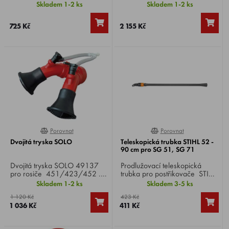
51, SG 71 a SGA 60 ,
SG 71 , délka 100 cm,
Skladem 1-2 ks
Skladem 1-2 ks
minimalizuje plochu vystavenou
optimální tlak 2,0 bar, se třemi
větru a snižuje tak unášení
plochými tryskami k aplikaci
725 Kč
2 155 Kč
větrem.Zabraňuje kontaktu
přípravků na ochranu rostlin na
postřiku se sousedními
velké plochy.
rostlinami.
Porovnat
Porovnat
0%
0%
Dvojitá tryska SOLO
Teleskopická trubka STIHL 52 -
90 cm pro SG 51, SG 71
Dvojitá tryska SOLO 49137
Prodlužovací teleskopická
pro rosiče 451/423/452 .
trubka pro postřikovače STIHL
Slouží k rozšíření stříkaného
SG 51 a SG 71 , délka 52 -
Skladem 1-2 ks
Skladem 3-5 ks
paprsku nebo k současnému
90 cm, vytahovací, rozšiřuje
1 120 Kč
423 Kč
ošetření dvou řad dané
pracovní dosah plynule až o
1 036 Kč
411 Kč
pěstěné kultury, s přídavnými
90 cm.
koncovkami, možnost použití i
mezi úzkými řádky.