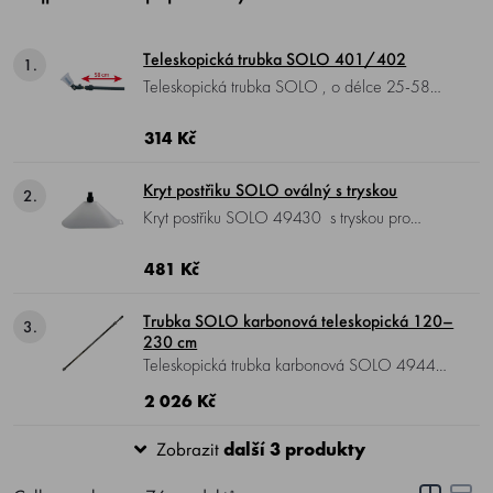
Teleskopická trubka SOLO 401/402
1.
Teleskopická trubka SOLO , o délce 25-58
cm, prodloužení pro ruční postřikovače SOLO
401/402 pro pohodlnou práci při zemi nebo
314 Kč
nad hlavou.
Kryt postřiku SOLO oválný s tryskou
2.
Kryt postřiku SOLO 49430 s tryskou pro
plochý postřik, k ochraně sousedních kultur.
Zabraňuje úletu jemných kapiček, ohraničuje
481 Kč
stříkanou oblast.
Trubka SOLO karbonová teleskopická 120–
3.
230 cm
Teleskopická trubka karbonová SOLO 49445
, 120–230 cm, z ultralehkého uhlíkového
2 026 Kč
vlákna pro práci bez únavy ve výškách,
celková hmotnost pouze 120 gramů.
Zobrazit
další 3 produkty