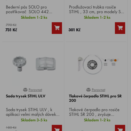
Bederní pás SOLO pro
Prodlužovací trubka rosiče
postřikovač SOLO 442
STIHL , 33 cm, pro modely SR
Comfort .
430 a SR 450.
Skladem 1-2 ks
Skladem 1-2 ks
790 Kč
731 Kč
301 Kč
Porovnat
Porovnat
0%
0%
Sada trysek STIHL ULV
Tlakové čerpadlo STIHL pro SR
200
Sada trysek STIHL ULV , k
Tlakové čerpadlo pro rosiče
aplikaci velmi malých dávek
STIHL SR 200 , zvyšuje
kapalin, pro rosiče SR 430 a
množství kapaliny při postřiku
Skladem 3-5 ks
Skladem 1-2 ks
SR 450.
směrem nahoru. Ideální pro
180 Kč
účinný postřik středně vysokých