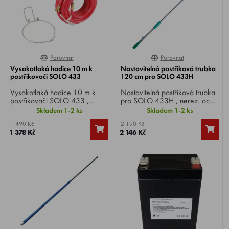
Porovnat
Porovnat
0%
0%
Vysokotlaká hadice 10 m k
Nastavitelná postřiková trubka
postřikovači SOLO 433
120 cm pro SOLO 433H
Vysokotlaká hadice 10 m k
Nastavitelná postřiková trubka
postřikovači SOLO 433 ,
pro SOLO 433H , nerez. ocel,
závěs na hrdlo nádrže.
120 cm, 2 trysky 2,2 mm a
Skladem 1-2 ks
Skladem 1-2 ks
2,7 mm.
1 490 Kč
2 190 Kč
1 378 Kč
2 146 Kč