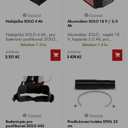
Porovnat
Porovnat
0%
0%
Nabíječka SOLO 4 Ah
Akumulátor SOLO 18 V / 5,0
Ah
Nabíječka SOLO 4 Ah , pro
Akumulátor SOLO , napětí 18
bateriový postřikovač SOLO
V, kapacita 5,0 Ah, pro
442 Comfort .
bateriový postřikovač SOLO
Skladem 1-2 ks
Skladem 1-2 ks
442 Comfort .
2 390 Kč
3 990 Kč
2 211 Kč
3 474 Kč
Porovnat
Porovnat
0%
100%
Bederní pás pro
Prodlužovací trubka STIHL 33
postřikovač SOLO 442
cm