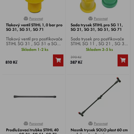
Porovnat
Porovnat
0%
0%
Tlakový ventil STIHL 1,0 bar pro
Sada trysek STIHL pro SG 11,
SG 31, SG 51, SG 71
SG 21, SG 31, SG 51, SG 71
Tlakový ventil pro postřikovače
Sada trysek pro postřikovače
STIHL SG 31 , SG 51 a SG
STIHL SG 11 , SG 21 , SG 31
71 , optimální stříkací tlak 1,0
, SG 51 a SG 71 , skládá se
Skladem 1-2 ks
Skladem 3-5 ks
bar.
ze dvou plochých trysek pro
390 Kč
ošetřování plochy a dvou
810 Kč
387 Kč
trysek s dutým kuželovým
paprskem ke stříkání
jednotlivých rostlin.
Porovnat
Porovnat
0%
0%
Prodlužovací trubka STIHL 40
Nosník trysek SOLO plast 60 cm