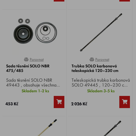
Porovnat
Porovnat
100%
0%
Sada těsnění SOLO NBR
Trubka SOLO karbonová
475/485
teleskopická 120–230 cm
Sada těsnění SOLO NBR
Teleskopická trubka karbonová
49443 , obsahuje všechna
SOLO 49445 , 120–230 cm,
těsnění pro SOLO
z ultralehkého uhlíkového
Skladem 1-2 ks
Skladem 3-5 ks
473D/475/485.
vlákna pro práci bez únavy ve
výškách, celková hmotnost
453 Kč
2 026 Kč
pouze 120 gramů.