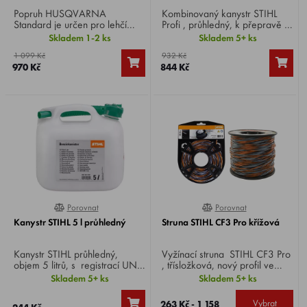
Popruh HUSQVARNA
Kombinovaný kanystr STIHL
Standard je určen pro lehčí
Profi , průhledný, k přepravě 5
křovinořezy a vyžínače.
l paliva a 3 l adhezního oleje
Skladem 1-2 ks
Skladem 5+ ks
Nastavitelné, polstrované
pro pilový řetěz.
1 099 Kč
932 Kč
ramenní popruhy. Jednoduchá
970 Kč
844 Kč
a spona pro rychlé uvolnění na
hrudníku.
Porovnat
Porovnat
0%
100%
Kanystr STIHL 5 l průhledný
Struna STIHL CF3 Pro křížová
Kanystr STIHL průhledný,
Vyžínací struna STIHL CF3 Pro
objem 5 litrů, s registrací UN,
, třísložková, nový profil ve
pro motorové nářadí.
trvaru kříže zajišťuje lepší
Skladem 5+ ks
Skladem 5+ ks
výkon při vyžínání a čisté hrany
trávníku.
Vybrat
263 Kč - 1 158