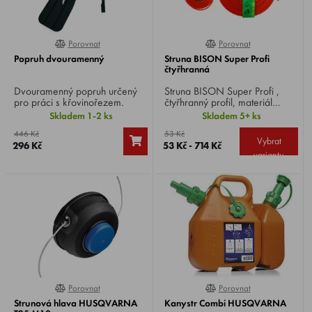
Porovnat
Porovnat
0%
100%
Popruh dvouramenný
Struna BISON Super Profi
čtyřhranná
Dvouramenný popruh určený
Struna BISON Super Profi ,
pro práci s křovinořezem.
čtyřhranný profil, materiál
kopolyamid 6/12, vhodná na
Skladem 1-2 ks
Skladem 5+ ks
sekání souvislých zelených
446 Kč
53 Kč
porostů.
Vybrat
296 Kč
53 Kč - 714 Kč
variantu
Porovnat
Porovnat
100%
100%
Strunová hlava HUSQVARNA
Kanystr Combi HUSQVARNA