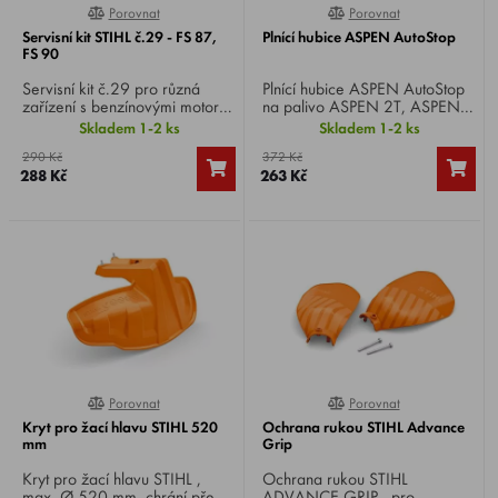
Porovnat
Porovnat
0%
100%
Servisní kit STIHL č.29 - FS 87,
Plnící hubice ASPEN AutoStop
FS 90
Servisní kit č.29 pro různá
Plnící hubice ASPEN AutoStop
zařízení s benzínovými motory
na palivo ASPEN 2T, ASPEN
STIHL FS 87, FS 90 obsahuje
4T v 5-ti litrových kanystrech.
Skladem 1-2 ks
Skladem 1-2 ks
vzduchový filtr, zapalovací
290 Kč
372 Kč
svíčku a palivový filtr.
288 Kč
263 Kč
Porovnat
Porovnat
0%
0%
Kryt pro žací hlavu STIHL 520
Ochrana rukou STIHL Advance
mm
Grip
Kryt pro žací hlavu STIHL ,
Ochrana rukou STIHL
max. Ø 520 mm, chrání před
ADVANCE GRIP , pro