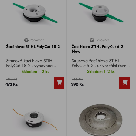
Porovnat
Porovnat
0%
0%
Žací hlava STIHL PolyCut 18-2
Žací hlava STIHL PolyCut 6-2
New
Strunová žací hlava STIHL
Strunová žací hlava STIHL
PolyCut 18-2 , vybavena
PolyCut 6-2 , univerzální řezný
dvěma robustními plastovými
nástroj pro začišťovací práce a
Skladem 1-2 ks
Skladem 1-2 ks
noži, které k sekání husté trávy
práce na ploše, speciálně
600 Kč
455 Kč
vyžadují výrazně méně energie
navržena pro použití s lehkými
473 Kč
290 Kč
než žací struna.
akumulátorovými a
benzínovými křovinořezy
STIHL.