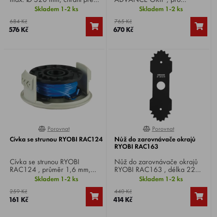
odletujícím pořezaným
bezpečnější práci s
Skladem 1-2 ks
Skladem 1-2 ks
materiálem a kamínky.
křovinořezem v houští a jiných
684 Kč
765 Kč
problematických místech.
576 Kč
670 Kč
Porovnat
Porovnat
100%
0%
Cívka se strunou RYOBI RAC124
Nůž do zarovnávače okrajů
RYOBI RAC163
Cívka se strunou RYOBI
Nůž do zarovnávače okrajů
RAC124 , průměr 1,6 mm,
RYOBI RAC163 , délka 22
kompatibilní se všemi
cm, vhodný pro
Skladem 1-2 ks
Skladem 1-2 ks
akumulátorovými 18V ONE+™
RYOBI RY18EGA .
259 Kč
440 Kč
i hybridními strunovými
161 Kč
414 Kč
sekačkami Ryobi.