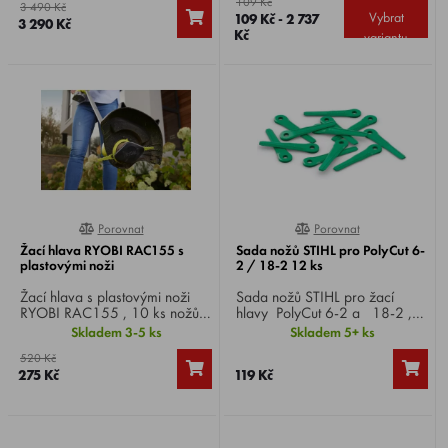
109 Kč
3 490 Kč
výkon a odolnost proti
Vybrat
109 Kč - 2 737
3 290 Kč
opotřebení, vhodná pro
Kč
variantu
všechny strunové hlavy.
Porovnat
Porovnat
100%
0%
Žací hlava RYOBI RAC155 s
Sada nožů STIHL pro PolyCut 6-
plastovými noži
2 / 18-2 12 ks
Žací hlava s plastovými noži
Sada nožů STIHL pro žací
RYOBI RAC155 , 10 ks nožů,
hlavy PolyCut 6-2 a 18-2 ,
pro akumulátorové vyžínače
12 ks.
Skladem 3-5 ks
Skladem 5+ ks
18 V s automatickým
520 Kč
podáváním.
275 Kč
119 Kč