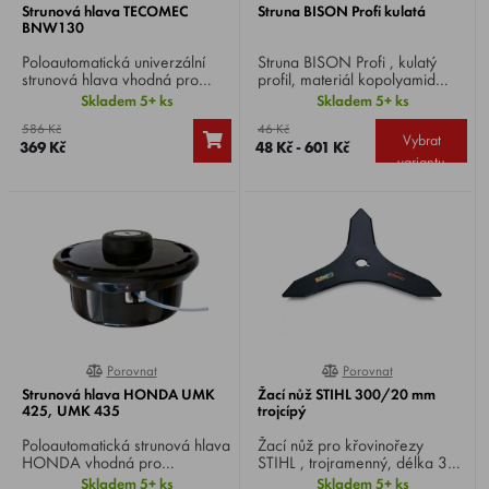
Strunová hlava TECOMEC
Struna BISON Profi kulatá
BNW130
Poloautomatická univerzální
Struna BISON Profi , kulatý
strunová hlava vhodná pro
profil, materiál kopolyamid
křovinořezy. Průměr hlavy 130
6/12, vhodná na kosení všech
Skladem 5+ ks
Skladem 5+ ks
mm, obsahuje matici
porostů, zvlášť na sekání
586 Kč
46 Kč
M10x1,25 L pro většinu
zeleně při plotech a zídkách.
Vybrat
369 Kč
48 Kč - 601 Kč
modelů např. AL-KO ,
variantu
HONDA a šroub M8x1,25
pro většinu modelů STIGA ,
OLEOMAC a CASTOR -
ALPINA .
Porovnat
Porovnat
0%
0%
Strunová hlava HONDA UMK
Žací nůž STIHL 300/20 mm
425, UMK 435
trojcípý
Poloautomatická strunová hlava
Žací nůž pro křovinořezy
HONDA vhodná pro
STIHL , trojramenný, délka 300
křovinořezy HONDA UMK
mm, velikost vnitřního otvoru
Skladem 5+ ks
Skladem 5+ ks