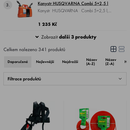
Kanystr HUSQVARNA Combi 5+2,5 l
3.
Kanystr HUSQVARNA Combi 5+2,5 l,
umožňuje rychle doplnit palivo beze ztrát,
rozměry obou kanystrů byly navrženy tak, aby
1 235 Kč
odpovídaly optimálnímu poměru paliva a
Zobrazit
další 3 produkty
řetězového oleje.
Celkem nalezeno
341
produktů
Název
Název
Doporučené
Nejlevnější
Nejdražší
Ho
(A-Z)
(Z-A)
Filtrace produktů