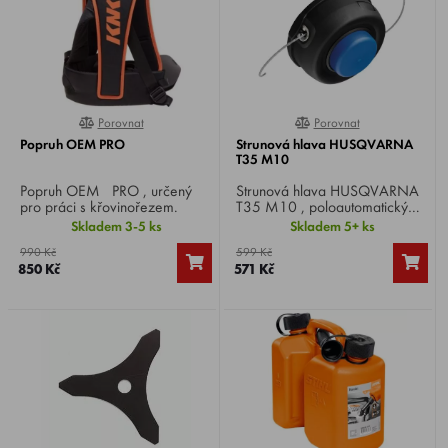
Porovnat
Porovnat
0%
100%
Popruh OEM PRO
Strunová hlava HUSQVARNA
T35 M10
Popruh OEM PRO , určený
Strunová hlava HUSQVARNA
pro práci s křovinořezem.
T35 M10 , poloautomatický
systém vysouvání struny
Skladem 3-5 ks
Skladem 5+ ks
poklepem sekací hlavy.
990 Kč
599 Kč
850 Kč
571 Kč