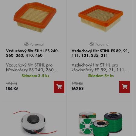
Porovnat
Porovnat
100%
0%
Vzduchový filtr STIHL FS 240,
Vzduchový filtr STIHL FS 89, 91,
260, 360, 410, 460
111, 131, 235, 311
Vzduchový filtr STIHL pro
Vzduchový filtr STIHL pro
křovinořezy FS 240, 260,
křovinořezy FS 89, 91, 111,
360, 410, 460.
131, 235, 311.
Skladem 3-5 ks
Skladem 5+ ks
195 Kč
170 Kč
184 Kč
162 Kč