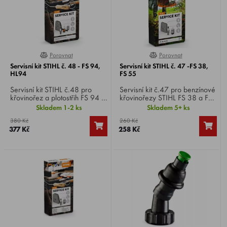
Porovnat
Porovnat
0%
0%
Servisní kit STIHL č. 48 - FS 94,
Servisní kit STIHL č. 47 -FS 38,
HL94
FS 55
Servisní kit STIHL č.48 pro
Servisní kit č.47 pro benzínové
křovinořez a plotostřih FS 94 a
křovinořezy STIHL FS 38 a FS
HL 94
55
Skladem 1-2 ks
Skladem 5+ ks
380 Kč
260 Kč
377 Kč
258 Kč