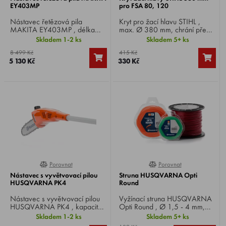
EY403MP
pro FSA 80, 120
Nástavec řetězová pila
Kryt pro žací hlavu STIHL ,
MAKITA EY403MP , délka
max. Ø 380 mm, chrání před
lišty 30 cm, vhodný pro aku
odletujícím pořezaným
Skladem 1-2 ks
Skladem 5+ ks
motorové jednotky
materiálem a kamínky. Vhodné
8 499 Kč
415 Kč
UX01G/DUX18/DUX60.
pro modely FSA 80 a 120.
5 130 Kč
330 Kč
Porovnat
Porovnat
0%
0%
Nástavec s vyvětvovací pilou
Struna HUSQVARNA Opti
HUSQVARNA PK4
Round
Nástavec s vyvětvovací pilou
Vyžínací struna HUSQVARNA
HUSQVARNA PK4 , kapacita
Opti Round , Ø 1,5 - 4 mm,
řezu 15 cm, vhodné pro
délka 15 - 637 m, kulatý
Skladem 1-2 ks
Skladem 5+ ks
multifunkční stroj 120iTK4 .
profil, poskytuje dobrý řezný