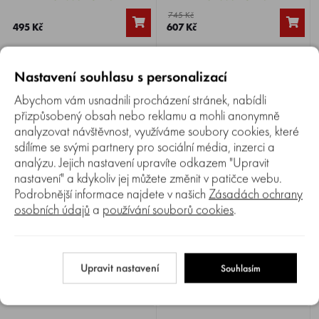
425, UMK 435. Průměr hlavy
20 mm. Vhodný k
745 Kč
130 mm, závit M10x1,25
prosvětlování a odstraňování
495 Kč
607 Kč
levý.
tuhé, spletené trávy a nízkých
křovin. I k ořezávání trnitých
živých plotů.
Nastavení souhlasu s personalizací
Abychom vám usnadnili procházení stránek, nabídli
přizpůsobený obsah nebo reklamu a mohli anonymně
analyzovat návštěvnost, využíváme soubory cookies, které
sdílíme se svými partnery pro sociální média, inzerci a
analýzu. Jejich nastavení upravíte odkazem "Upravit
Porovnat
Porovnat
100%
0%
nastavení" a kdykoliv jej můžete změnit v patičce webu.
Popruh STIHL ADVANCE XXL
Vzduchový filtr STIHL FS FS 120,
Podrobnější informace najdete v našich
Zásadách ochrany
lesnický
250, 310, 350, 400, 450
osobních údajů
a
používání souborů cookies
.
Lesnický popruh STIHL
Vzduchový filtr STIHL pro
ADVANCE XXL , poskytuje
křovinořezy FS 120, 250,
vysokou míru volnosti pohybu
310, 350, 400, 450.
Skladem 3-5 ks
Skladem 5+ ks
díky volně zavěšenému krytu
1 836 Kč
220 Kč
nohou. Ergonomické při lesních
Upravit nastavení
Souhlasím
1 711 Kč
173 Kč
pracích za použití pilových
kotoučů, velmi lehké,
rozšířitelné o batoh na nářadí.