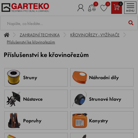
0
0
0
MENU
ZAHRADNÍ TECHNIKA
KŘOVINOŘEZY - VYŽÍNAČE
Příslušenství ke křovinořezům
Příslušenství ke křovinořezům
Struny
Náhradní díly
Nástavce
Strunové hlavy
Popruhy
Kanystry