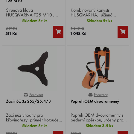
T25 M10
Strunová hlava
Kombinovaný kanystr
HUSQVARNA T25 M10 ,
HUSQVARNA, účinná
poloautomatický systém
ochrana proti přeplnění, lze
Skladem 5+ ks
Skladem 5+ ks
vysouvání struny poklepem
oddělit a vzniklý prostor využít
549 Kč
1 349 Kč
sekací hlavy.
pro umístění pilníků a jiných
511 Kč
1 048 Kč
nástrojů.
Porovnat
Porovnat
0%
0%
Žací nůž 3z 255/25,4/3
Popruh OEM dvouramenný
Žací nůž vhodný pro
Popruh OEM dvouramenný s
křovinořezy, průměr kotouče
bederní opěrkou, určený pro
255 mm, středový otvor 25,4
práci s křovinořezem.
Skladem 5+ ks
Skladem 3-5 ks
mm, síla nože 3 mm.
390 Kč
590 Kč