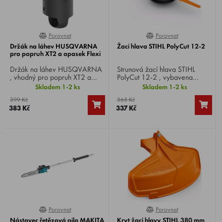
Porovnat
Porovnat
0%
0%
Držák na láhev HUSQVARNA
Žací hlava STIHL PolyCut 12-2
pro popruh XT2 a opasek Flexi
Držák na láhev HUSQVARNA
Strunová žací hlava STIHL
, vhodný pro popruh XT2 a
PolyCut 12-2 , vybavena
opasek Flexi .
dvěma robustními plastovými
Skladem 1-2 ks
Skladem 1-2 ks
noži, které k sekání husté trávy
399 Kč
365 Kč
vyžadují výrazně méně energie
383 Kč
337 Kč
než žací struna.
Porovnat
Porovnat
0%
0%
Nástavec řetězová pila MAKITA
Kryt žací hlavy STIHL 380 mm