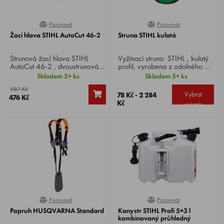
Porovnat
Porovnat
100%
0%
Žací hlava STIHL AutoCut 46-2
Struna STIHL kulatá
Strunová žací hlava STIHL
Vyžínací struna STIHL , kulatý
AutoCut 46-2 , dvoustrunová,
profil, vyrobena z odolného a
pro vyžínání a dočišťování.
elastického materiálu.
Skladem 5+ ks
Skladem 5+ ks
Žací struna se automaticky
587 Kč
nastaví krátkým přitisknutím
Vybrat
78 Kč - 2 284
476 Kč
žací hlavy k zemi. Vhodné pro
Kč
variantu
modely FS 260 C-E - 490 C-
EM L.
Porovnat
Porovnat
100%
0%
Popruh HUSQVARNA Standard
Kanystr STIHL Profi 5+3 l
kombinovaný průhledný