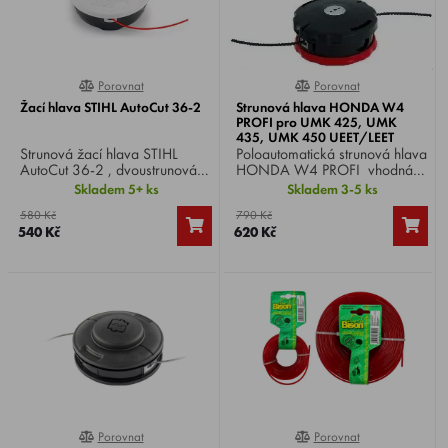
Porovnat
Porovnat
100%
100%
Žací hlava STIHL AutoCut 36-2
Strunová hlava HONDA W4
PROFI pro UMK 425, UMK
435, UMK 450 UEET/LEET
Strunová žací hlava STIHL
Poloautomatická strunová hlava
AutoCut 36-2 , dvoustrunová,
HONDA W4 PROFI vhodná
pro vyžínání a dočišťování.
pro křovinořezy HONDA UMK
Skladem 5+ ks
Skladem 3-5 ks
Žací struna se automaticky
425, UMK 435, UMK 450 E
580 Kč
790 Kč
nastaví krátkým přitisknutím
UEET/LEET. Závit M10x1,25.
540 Kč
620 Kč
žací hlavy k zemi. Vhodné pro
Průměr hlavy 100 mm.
modely FS 131, FS 240 C-E,
FSA 130/135, FR 131 T -
460 TC-EM.
Porovnat
Porovnat
0%
0%