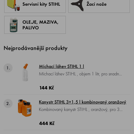
Servisní kity STIHL
Žací nože
OLEJE, MAZIVA,
PALIVO
Nejprodávanější produkty
Míchací láhev STIHL 1 l
1.
Míchací láhev STIHL , objem 1 litr, pro snadné
míchání a plnění menších množství paliva.
144 Kč
Kanystr STIHL 3+1,5 l kombinovaný oranžový
2.
Kombinovaný kanystr STIHL , oranžový, pro 3 l
paliva a 1,5 l adhezního oleje pro pilový řetěz.
444 Kč