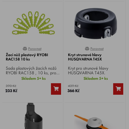
Porovnat
Porovnat
0%
0%
Žací nůž plastový RYOBI
Kryt strunové hlavy
RAC158 10 ks
HUSQVARNA T45X
Sada plastových žacích nožů
Kryt pro strunové hlavy
RYOBI RAC158 , 10 ks, pro
HUSQVARNA T45X.
žací hlavu RAC155 .
Skladem 5+ ks
Skladem 5+ ks
390 Kč
439 Kč
233 Kč
366 Kč