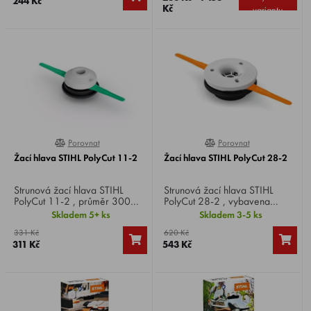
244 Kč
Kč
variantu
Porovnat
Porovnat
0%
0%
Žací hlava STIHL PolyCut 11-2
Žací hlava STIHL PolyCut 28-2
Strunová žací hlava STIHL
Strunová žací hlava STIHL
PolyCut 11-2 , průměr 300
PolyCut 28-2 , vybavena
mm, vhodná pro
dvěma robustními plastovými
Skladem 5+ ks
Skladem 3-5 ks
akumulátorové křovinořezy se
noži, které k sekání husté trávy
331 Kč
620 Kč
sytémeme Rapid-Click
vyžadují výrazně méně energie
311 Kč
543 Kč
než žací struna.