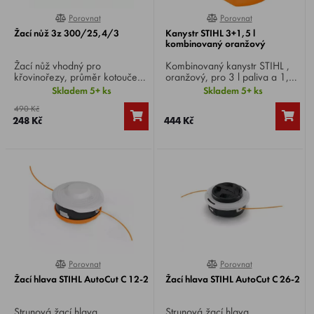
Porovnat
Porovnat
0%
100%
Žací nůž 3z 300/25,4/3
Kanystr STIHL 3+1,5 l
kombinovaný oranžový
Žací nůž vhodný pro
Kombinovaný kanystr STIHL ,
křovinořezy, průměr kotouče
oranžový, pro 3 l paliva a 1,5 l
300 mm, středový otvor 25,4
adhezního oleje pro pilový
Skladem 5+ ks
Skladem 5+ ks
mm, síla nože 3 mm.
řetěz.
490 Kč
248 Kč
444 Kč
Porovnat
Porovnat
0%
100%
Žací hlava STIHL AutoCut C 12-2
Žací hlava STIHL AutoCut C 26-2
Strunová žací hlava
Strunová žací hlava