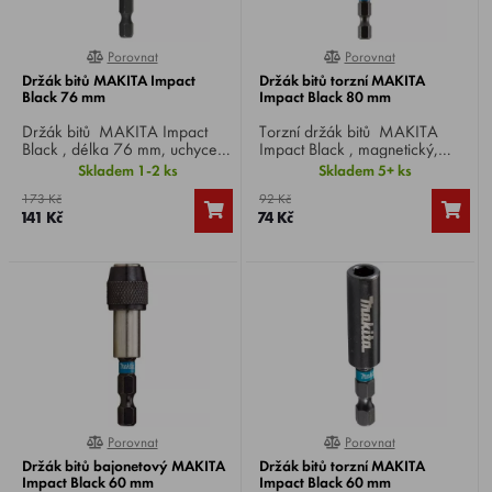
Porovnat
Porovnat
0%
100%
Držák bitů MAKITA Impact
Držák bitů torzní MAKITA
Black 76 mm
Impact Black 80 mm
Držák bitů MAKITA Impact
Torzní držák bitů MAKITA
Black , délka 76 mm, uchycení
Impact Black , magnetický,
HEX 1/4", umožňuje velmi
délka 80 mm, uchycení HEX
Skladem 1-2 ks
Skladem 5+ ks
rychlou výměnu bitu.
1/4".
173 Kč
92 Kč
141 Kč
74 Kč
Porovnat
Porovnat
0%
0%
Držák bitů bajonetový MAKITA
Držák bitů torzní MAKITA
Impact Black 60 mm
Impact Black 60 mm