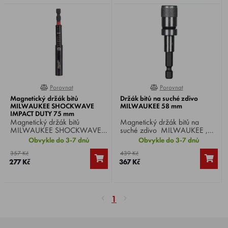
Porovnat
Porovnat
0%
0%
Magnetický držák bitů
Držák bitů na suché zdivo
MILWAUKEE SHOCKWAVE
MILWAUKEE 58 mm
IMPACT DUTY 75 mm
4932500395
Magnetický držák bitů
Magnetický držák bitů na
MILWAUKEE SHOCKWAVE
suché zdivo MILWAUKEE ,
IMPACT DUTY , délka 75 mm,
délka 58 mm, uchycení HEX
Obvykle do 3-7 dnů
Obvykle do 3-7 dnů
uchycení HEX 1/4".
1/4".
357 Kč
439 Kč
277 Kč
367 Kč
1