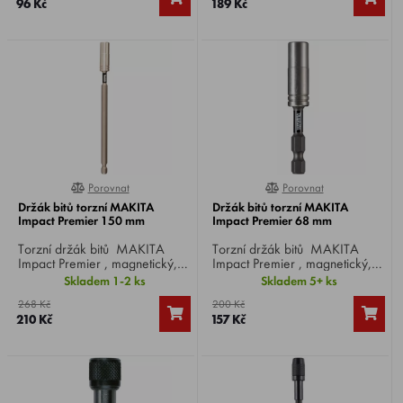
96 Kč
189 Kč
Porovnat
Porovnat
0%
0%
Držák bitů torzní MAKITA
Držák bitů torzní MAKITA
Impact Premier 150 mm
Impact Premier 68 mm
Torzní držák bitů MAKITA
Torzní držák bitů MAKITA
Impact Premier , magnetický,
Impact Premier , magnetický,
délka 150 mm, uchycení HEX
délka 68 mm, uchycení HEX
Skladem 1-2 ks
Skladem 5+ ks
1/4".
1/4".
268 Kč
200 Kč
210 Kč
157 Kč