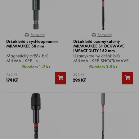
Porovnat
Porovnat
0%
100%
Držák bitů s rychloupínáním
Držák bitů uzamykatelný
MILWAUKEE 58 mm
MILWAUKEE SHOCKWAVE
IMPACT DUTY 152 mm
Magnetický držák bitů
Uzamykatelný držák bitů
MILWAUKEE , s
MILWAUKEE SHOCKWAVE
rychloupínáním, délka 58
IMPACT DUTY , délka 152
Skladem 1-2 ks
Skladem 3-5 ks
mm, uchycení HEX 1/4".
mm, uchycení HEX 1/4".
242 Kč
392 Kč
174 Kč
296 Kč