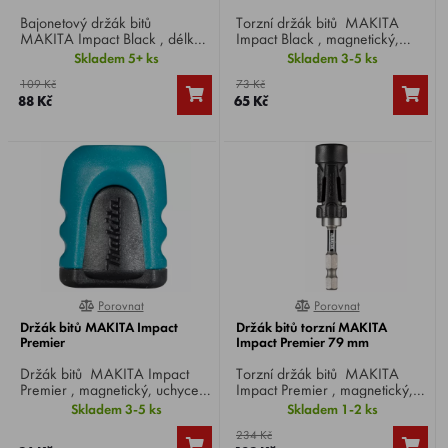
Bajonetový držák bitů
Torzní držák bitů MAKITA
MAKITA Impact Black , délka
Impact Black , magnetický,
60 mm, uchycení HEX 1/4".
délka 60 mm, uchycení HEX
Skladem 5+ ks
Skladem 3-5 ks
1/4".
109 Kč
73 Kč
88 Kč
65 Kč
Porovnat
Porovnat
100%
0%
Držák bitů MAKITA Impact
Držák bitů torzní MAKITA
Premier
Impact Premier 79 mm
Držák bitů MAKITA Impact
Torzní držák bitů MAKITA
Premier , magnetický, uchycení
Impact Premier , magnetický,
HEX 1/4".
délka 79 mm, uchycení HEX
Skladem 3-5 ks
Skladem 1-2 ks
1/4".
234 Kč