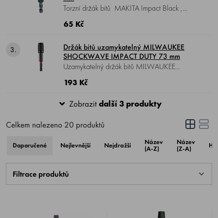
Torzní držák bitů MAKITA Impact Black ,
magnetický, délka 60 mm, uchycení HEX
65 Kč
1/4".
Držák bitů uzamykatelný MILWAUKEE
3.
SHOCKWAVE IMPACT DUTY 73 mm
Uzamykatelný držák bitů MILWAUKEE
SHOCKWAVE IMPACT DUTY , délka 73 mm,
193 Kč
uchycení HEX 1/4".
Zobrazit
další 3 produkty
Celkem nalezeno
20
produktů
Název
Název
Doporučené
Nejlevnější
Nejdražší
Ho
(A-Z)
(Z-A)
Filtrace produktů