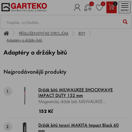
0
0
0
MENU
PŘÍSLUŠENSTVÍ KE STROJŮM
BITY
Adaptéry a držáky bitů
Adaptéry a držáky bitů
Nejprodávanější produkty
Držák bitů MILWAUKEE SHOCKWAVE
1.
IMPACT DUTY 152 mm
Magnetický držák bitů MILWAUKEE
SHOCKWAVE IMPACT DUTY , délka 152
152 Kč
mm, uchycení HEX 1/4".
Držák bitů torzní MAKITA Impact Black 60
2.
mm