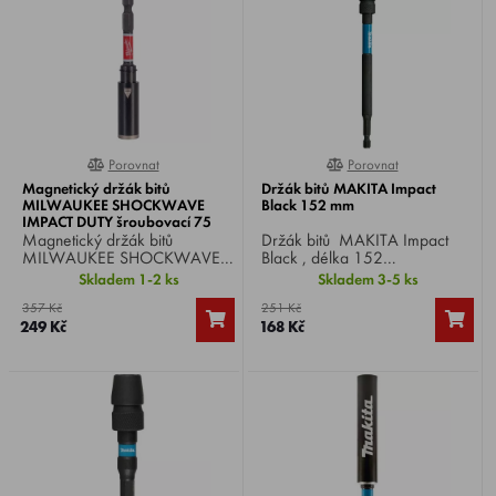
Porovnat
Porovnat
0%
100%
Magnetický držák bitů
Držák bitů MAKITA Impact
MILWAUKEE SHOCKWAVE
Black 152 mm
IMPACT DUTY šroubovací 75
mm 4932500396
Magnetický držák bitů
Držák bitů MAKITA Impact
MILWAUKEE SHOCKWAVE
Black , délka 152
IMPACT DUTY šroubovací ,
mm, uchycení HEX 1/4",
Skladem 1-2 ks
Skladem 3-5 ks
délka 75 mm.
umožňuje velmi rychlou
357 Kč
251 Kč
výměnu bitu.
249 Kč
168 Kč