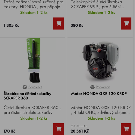
Tažné zařízení horní, určené pro
Teleskopická čistící škrabka
traktory HONDA , pro připojení
SCRAPER 999 , pro čištění
a vlečení přívěsného vozíku.
skeletu a výhozového tunelu
Skladem 1-2 ks
Skladem 1-2 ks
traktoru.
1 305 Kč
380 Kč
Porovnat
Porovnat
0%
0%
Škrabka na čištění sekačky
Motor HONDA GXR 120 KRDP
SCRAPER 360
Čistící škrabka SCRAPER 360 ,
Motor HONDA GXR 120 KRDP
pro čištění skeletu sekačky.
, 4-takt OHC, zdvihový objem
121 cm3, výkon 3,6 HP.
Skladem 1-2 ks
Skladem 1-2 ks
Specifikace KRDP, hmotnost
23 303 Kč
10,4 kg.
170 Kč
20 561 Kč