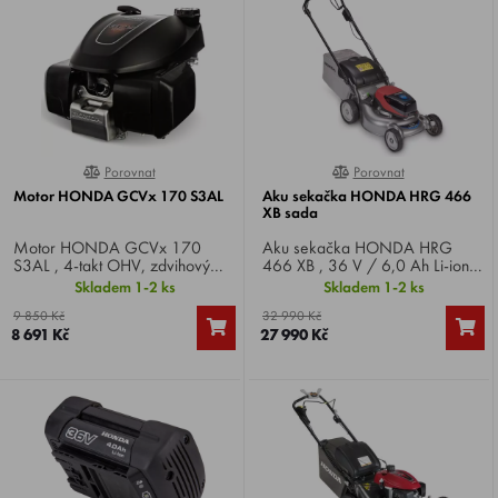
Porovnat
Porovnat
0%
0%
Motor HONDA GCVx 170 S3AL
Aku sekačka HONDA HRG 466
XB sada
Motor HONDA GCVx 170
Aku sekačka HONDA HRG
S3AL , 4-takt OHV, zdvihový
466 XB , 36 V / 6,0 Ah Li-ion,
objem 166 cm3, výkon 4,8 HP,
záběr 46 cm, kapacita koše 55
Skladem 1-2 ks
Skladem 1-2 ks
hmotnost 10,1 kg. Vhodný jako
l, výška sečení 20 - 74 mm, 6
9 850 Kč
32 990 Kč
náhrada pro všechny sekačky
poloh, hmotnost 28,8 kg,
8 691 Kč
27 990 Kč
AL-KO . Např. 521 VS-H, 520
mulčování.
SP-H, 520VS-H a další.