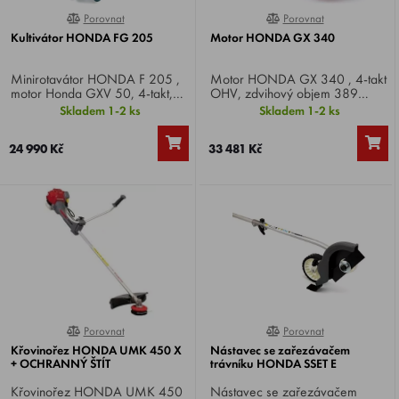
Porovnat
Porovnat
0%
0%
Kultivátor HONDA FG 205
Motor HONDA GX 340
Minirotavátor HONDA F 205 ,
Motor HONDA GX 340 , 4-takt
motor Honda GXV 50, 4-takt,
OHV, zdvihový objem 389
výkon 2,5 HP, záběr 45 cm,
cm3, výkon 10,7 HP.
Skladem 1-2 ks
Skladem 1-2 ks
otáčky nožů 135/min, rychlost
Specifikace SXQ4, hmotnost
1 vpřed, váha 20 kg.
31,7 kg.
24 990 Kč
33 481 Kč
Porovnat
Porovnat
0%
0%
Křovinořez HONDA UMK 450 X
Nástavec se zařezávačem
+ OCHRANNÝ ŠTÍT
trávníku HONDA SSET E
Křovinořez HONDA UMK 450
Nástavec se zařezávačem