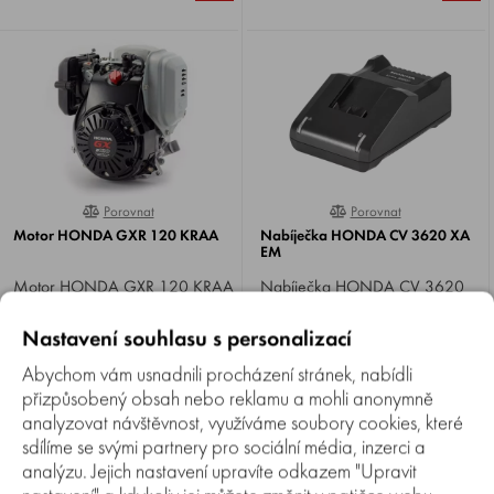
Porovnat
Porovnat
0%
0%
Motor HONDA GXR 120 KRAA
Nabíječka HONDA CV 3620 XA
EM
Motor HONDA GXR 120 KRAA
Nabíječka HONDA CV 3620
, 4-takt OHC, zdvihový objem
XA EM , pro dobíjení
121 cm3, výkon 3,6 HP.
akumulátorů HONDA 36 V.
Skladem 1-2 ks
Skladem 5+ ks
Nastavení souhlasu s personalizací
Specifikace KRAA, hmotnost
21 690 Kč
10,4 kg.
Abychom vám usnadnili procházení stránek, nabídli
19 617 Kč
1 490 Kč
přizpůsobený obsah nebo reklamu a mohli anonymně
analyzovat návštěvnost, využíváme soubory cookies, které
sdílíme se svými partnery pro sociální média, inzerci a
analýzu. Jejich nastavení upravíte odkazem "Upravit