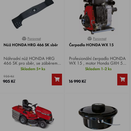
Porovnat
Porovnat
0%
0%
Nůž HONDA HRG 466 SK sběr
Čerpadlo HONDA WX 15
Náhradní nůž HONDA HRG
Profesionální čerpadlo HONDA
466 SK pro sběr, se záběrem
WX 15 , motor Honda GXH 50,
46 cm, vhodný pro HONDA
výkon 2,5 HP, sací hloubka 8 m,
Skladem 5+ ks
Skladem 1-2 ks
HRG 466 SK .
výtlak 40 m, vstup/výstup 1.5",
935 Kč
hmotnost 9 kg.
905 Kč
16 990 Kč