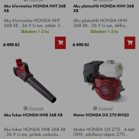
Aku křovinořez HONDA HHT 36B
Aku plotostřih HONDA HHH 36B
XB
XB
Aku křovinořez HONDA HHT
Aku plotostřih HONDA HHH
36B XB , 36 V Li-ion, záběr 33
36B XB , 36 V Li-ion, délka
cm, hmotnost 3,3 kg.
střihu 65 cm, max. kapacita
Skladem 1-2 ks
Skladem 1-2 ks
řezání 28 mm, hmotnost 3,5 kg.
6 490 Kč
6 490 Kč
Porovnat
Porovnat
0%
0%
Aku fukar HONDA HHB 36B XB
Motor HONDA GX 270 RHQ5
Aku fukar HONDA HHB 36B XB
Motor HONDA GX 270 , 4-takt
, 36 V Li-ion, průtok vzduchu
OHV, zdvihový objem 270