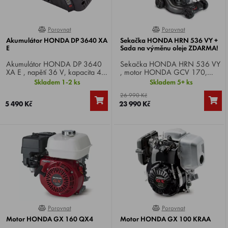
Porovnat
Porovnat
0%
0%
Akumulátor HONDA DP 3640 XA
Sekačka HONDA HRN 536 VY +
E
Sada na výměnu oleje ZDARMA!
Akumulátor HONDA DP 3640
Sekačka HONDA HRN 536 VY
XA E , napětí 36 V, kapacita 4,0
, motor HONDA GCV 170,
Ah.
výkon 6 HP, spojka nože Roto-
Skladem 1-2 ks
Skladem 5+ ks
Stop , záběr 53 cm, pojezd
26 990 Kč
plynule SMART Drive, podvozek
5 490 Kč
23 990 Kč
ocel, integrovaný můlčovací
systém, koš 70 litrů.
Porovnat
Porovnat
0%
0%
Motor HONDA GX 160 QX4
Motor HONDA GX 100 KRAA