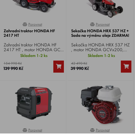
Porovnat
Porovnat
0%
100%
Zahradní traktor HONDA HF
Sekačka HONDA HRX 537 HZ +
2417 HT
Sada na výměnu oleje ZDARMA!
Zahradní traktor HONDA HF
Sekačka HONDA HRX 537 HZ
2417 HT , motor HONDA GCV
, motor HONDA GCVx200,
530, dvouválec, výkon 17.0
výkon 6,5 HP,
Skladem 1-2 ks
Skladem 1-2 ks
HP, záběr 102 cm,
elektrostart, podvozek Xenoy,
154 990 Kč
42 490 Kč
hydrostatická převodovka, koš
záběr 53 cm, ROTO-STOP,
139 990 Kč
39 990 Kč
300 litrů, elekt. vysypávaní,
hydrostat, koš 85 l, mulčování
integrované mulčování.
VERSAMOW .
Porovnat
Porovnat
0%
0%