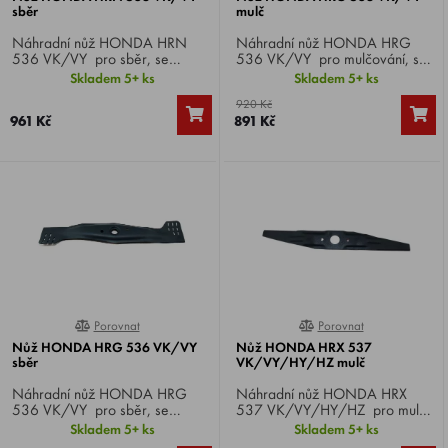
sběr
mulč
Náhradní nůž HONDA HRN
Náhradní nůž HONDA HRG
536 VK/VY pro sběr, se
536 VK/VY pro mulčování, se
záběrem 53 cm, vhodný pro
záběrem 53 cm, vhodný pro
Skladem 5+ ks
Skladem 5+ ks
HONDA HRN 536 VK/VY .
HONDA HRG 536 VK/VY .
920 Kč
961 Kč
891 Kč
Porovnat
Porovnat
0%
0%
Nůž HONDA HRG 536 VK/VY
Nůž HONDA HRX 537
sběr
VK/VY/HY/HZ mulč
Náhradní nůž HONDA HRG
Náhradní nůž HONDA HRX
536 VK/VY pro sběr, se
537 VK/VY/HY/HZ pro mulč,
záběrem 53 cm, vhodný pro
se záběrem 53 cm, vhodný pro
Skladem 5+ ks
Skladem 5+ ks
HONDA HRG 536 VK/VY .
HONDA HRX 537