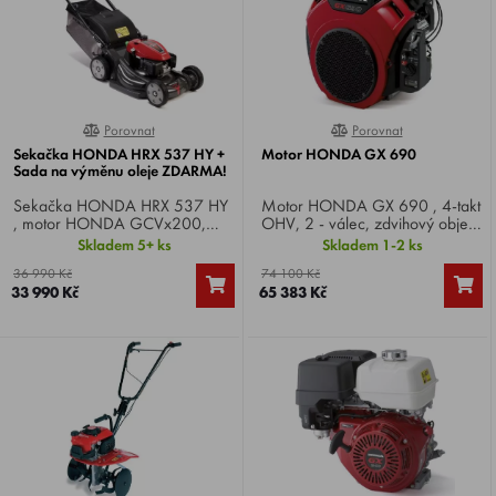
Porovnat
Porovnat
100%
0%
Sekačka HONDA HRX 537 HY +
Motor HONDA GX 690
Sada na výměnu oleje ZDARMA!
Sekačka HONDA HRX 537 HY
Motor HONDA GX 690 , 4-takt
, motor HONDA GCVx200,
OHV, 2 - válec, zdvihový objem
jmenovitý výkon motoru
688 cm3, výkon 22,1 HP,
Skladem 5+ ks
Skladem 1-2 ks
(kW/min-1) 3,7 / 2850,
specifikace TXF4, hmotnost 44,6
36 990 Kč
74 100 Kč
podvozek Xenoy, záběr 53 cm,
kg.
33 990 Kč
65 383 Kč
ROTO-STOP, hydrostat, koš 85
l, mulčování VERSAMOW .