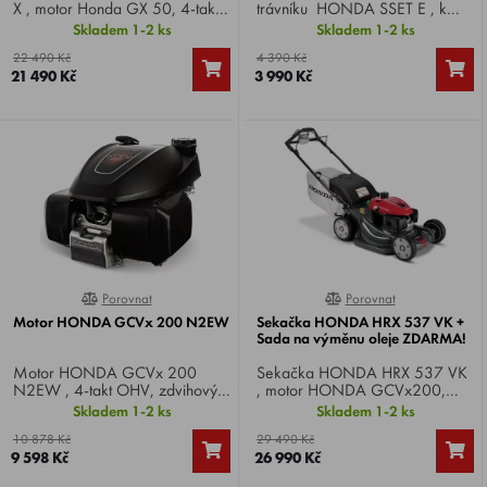
X , motor Honda GX 50, 4-takt,
trávníku HONDA SSET E , k
výkon 2,0 HP, obsah motoru
pohonné jednotce HONDA
Skladem 1-2 ks
Skladem 1-2 ks
47,9 cm3, váha 9 Kg.
UMC 425 a UMC 435
22 490 Kč
4 390 Kč
Versatool.
21 490 Kč
3 990 Kč
Porovnat
Porovnat
100%
0%
Motor HONDA GCVx 200 N2EW
Sekačka HONDA HRX 537 VK +
Sada na výměnu oleje ZDARMA!
Motor HONDA GCVx 200
Sekačka HONDA HRX 537 VK
N2EW , 4-takt OHV, zdvihový
, motor HONDA GCVx200,
objem 201 cm3, výkon 5,6 HP,
výkon 6,5 HP, podvozek Xenoy,
Skladem 1-2 ks
Skladem 1-2 ks
hmotnost 10,1 kg. Vhodny na
záběr 53 cm, variator, koš 85 l,
10 878 Kč
29 490 Kč
stroje a pohonné jednotky VARI .
mulčování VERSAMOW .
9 598 Kč
26 990 Kč