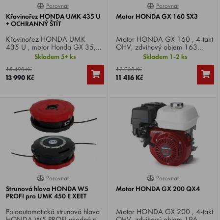
Porovnat
Porovnat
0%
0%
Křovinořez HONDA UMK 435 U
Motor HONDA GX 160 SX3
+ OCHRANNÝ ŠTÍT
Křovinořez HONDA UMK
Motor HONDA GX 160 , 4-takt
435 U , motor Honda GX 35,
OHV, zdvihový objem 163
4-takt, výkon 1.6 HP, obsah
cm3, výkon 4,8 HP. Specifikace
Skladem 5+ ks
Skladem 1-2 ks
motoru 35 cm3, váha 6,8 Kg.
SX3 .
15 490 Kč
12 938 Kč
13 990 Kč
11 416 Kč
Porovnat
Porovnat
0%
0%
Strunová hlava HONDA W5
Motor HONDA GX 200 QX4
PROFI pro UMK 450 E XEET
Poloautomatická strunová hlava
Motor HONDA GX 200 , 4-takt
HONDA W5 PROFI vhodná pro
OHV, zdvihový objem 196