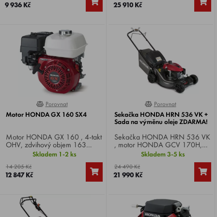
9 936 Kč
25 910 Kč
hmotnost 41 kg.
Porovnat
Porovnat
100%
0%
Motor HONDA GX 160 SX4
Sekačka HONDA HRN 536 VK +
Sada na výměnu oleje ZDARMA!
Motor HONDA GX 160 , 4-takt
Sekačka HONDA HRN 536 VK
OHV, zdvihový objem 163
, motor HONDA GCV 170H,
cm3, výkon 4,8 HP. Specifikace
výkon 6 HP, záběr 53 cm,
Skladem 1-2 ks
Skladem 3-5 ks
SX4 .
pojezd plynule SMART Drive,
14 205 Kč
24 490 Kč
podvozek ocel, integrovaný
12 847 Kč
21 990 Kč
mulčovací systém, koš 70 litrů.