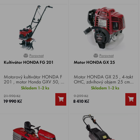
Porovnat
Porovnat
100%
100%
Kultivátor HONDA FG 201
Motor HONDA GX 25
Motorový kultivátor HONDA F
Motor HONDA GX 25 , 4-takt
201 , motor Honda GXV 50, 4-
OHC, zdvihový objem 25 cm3,
takt, výkon 2,5 HP, záběr 30
výkon 1,0 HP. Specifikace ST4,
Skladem 1-2 ks
Skladem 1-2 ks
cm, otáčky nožů 197/min,
včetně spojky, vhodné jako
21 990 Kč
9 299 Kč
rychlost 1 vpřed, váha 17 kg.
náhrada motorů křovinořezů.
19 990 Kč
8 410 Kč