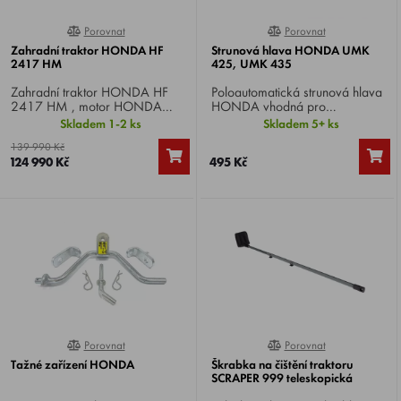
Porovnat
Porovnat
0%
0%
Zahradní traktor HONDA HF
Strunová hlava HONDA UMK
2417 HM
425, UMK 435
Zahradní traktor HONDA HF
Poloautomatická strunová hlava
2417 HM , motor HONDA
HONDA vhodná pro
GCV 530, dvouválec, výkon
křovinořezy HONDA UMK
Skladem 1-2 ks
Skladem 5+ ks
17.0 HP, záběr sečení 102 cm,
425, UMK 435. Průměr hlavy
139 990 Kč
hydrostatická převodovka, koš
130 mm, závit M10x1,25 levý.
124 990 Kč
495 Kč
300 litrů, integrované
mulčování, manuální vysypávaní.
Porovnat
Porovnat
100%
100%
Tažné zařízení HONDA
Škrabka na čištění traktoru
SCRAPER 999 teleskopická