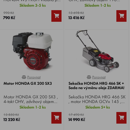
křovinořezy HONDA UMK 450
cm3, výkon 5,5 HP. Specifikace
Skladem 3-5 ks
Skladem 1-2 ks
E XEET . Závit M12x1,5L.
QX4 .
990 Kč
13 698 Kč
Průměr 140 mm.
790 Kč
13 416 Kč
Porovnat
Porovnat
0%
97%
Motor HONDA GX 200 SX3
Sekačka HONDA HRG 466 SK +
Sada na výměnu oleje ZDARMA!
Motor HONDA GX 200 SX3 ,
Sekačka HONDA HRG 466 SK
4-takt OHV, zdvihový objem
, motor HONDA GCVx 145 ,
196 cm3, výkon 5,5 HP.
výkon 4,5 HP, záběr 46 cm,
Skladem 1-2 ks
Skladem 5+ ks
Specifikace SX3.
pojezd 1 rychlost, podvozek
13 850 Kč
17 490 Kč
plech, koš 55 litrů,
12 220 Kč
14 990 Kč
INTEGROVANÉ MULČOVÁNÍ
!