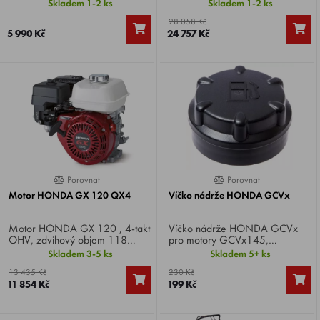
780 m3/h, rychlost vzduchu
cm3, výkon 8,4 HP. Specifikace
Skladem 1-2 ks
Skladem 1-2 ks
200 km/h, hmotnost 2,9 kg.
RHQ5.
28 058 Kč
5 990 Kč
24 757 Kč
Porovnat
Porovnat
0%
0%
Motor HONDA GX 120 QX4
Víčko nádrže HONDA GCVx
Motor HONDA GX 120 , 4-takt
Víčko nádrže HONDA GCVx
OHV, zdvihový objem 118
pro motory GCVx145,
cm3, výkon 3,5 HP, specifikace
GCVx170, GCVx200.
Skladem 3-5 ks
Skladem 5+ ks
QX4 , hmotnost 13 kg.
Například na sekačkách.
13 435 Kč
230 Kč
11 854 Kč
199 Kč