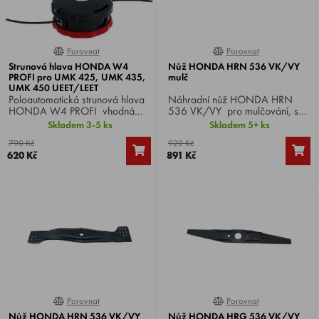
Porovnat
Porovnat
100%
100%
Strunová hlava HONDA W4
Nůž HONDA HRN 536 VK/VY
PROFI pro UMK 425, UMK 435,
mulč
UMK 450 UEET/LEET
Poloautomatická strunová hlava
Náhradní nůž HONDA HRN
HONDA W4 PROFI vhodná
536 VK/VY pro mulčování, se
pro křovinořezy HONDA UMK
záběrem 53 cm, vhodný pro
Skladem 3-5 ks
Skladem 5+ ks
425, UMK 435, UMK 450 E
HONDA HRN 536 VK/VY .
790 Kč
920 Kč
UEET/LEET. Závit M10x1,25.
620 Kč
891 Kč
Průměr hlavy 100 mm.
Porovnat
Porovnat
100%
0%
Nůž HONDA HRN 536 VK/VY
Nůž HONDA HRG 536 VK/VY