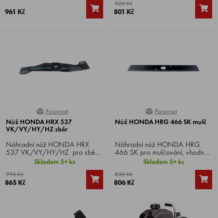
920 Kč
VK/VY/HY/HZ .
961 Kč
801 Kč
Porovnat
Porovnat
100%
0%
Nůž HONDA HRX 537
Nůž HONDA HRG 466 SK mulč
VK/VY/HY/HZ sběr
Náhradní nůž HONDA HRX
Náhradní nůž HONDA HRG
537 VK/VY/HY/HZ pro sběr,
466 SK pro mulčování, vhodný
se záběrem 53 cm, vhodný pro
pro HONDA HRG 466 SK .
Skladem 5+ ks
Skladem 5+ ks
HONDA HRX 537
995 Kč
835 Kč
VK/VY/HY/HZ .
865 Kč
806 Kč