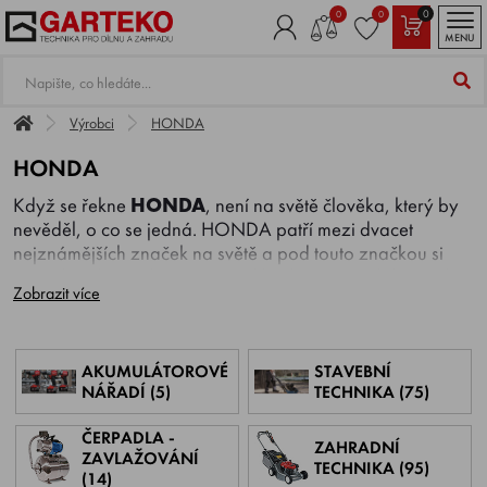
0
0
0
MENU
Výrobci
HONDA
HONDA
Když se řekne
HONDA
, není na světě člověka, který by
nevěděl, o co se jedná. HONDA patří mezi dvacet
nejznámějších značek na světě a pod touto značkou si
téměř každý představí motocykl nebo automobil. Honda
Zobrazit více
patří k nejvíce inovativním firmám, využívajících
moderních technologií a do vývoje a výzkumu investuje
ohromné prostředky.
AKUMULÁTOROVÉ
STAVEBNÍ
Málokdo ovšem zná HONDU i z jiných oblastí jako jsou
NÁŘADÍ (5)
TECHNIKA (75)
motorové stroje. Co si vlastně pod pojmem „motorový
stroj“ nebo „power equipment“ představit? Sortiment
ČERPADLA -
ZAHRADNÍ
motorových strojů HONDA začíná od elektrocentrál
ZAVLAŽOVÁNÍ
TECHNIKA (95)
různých provedení, velikostí i výkonů, výkonných
(14)