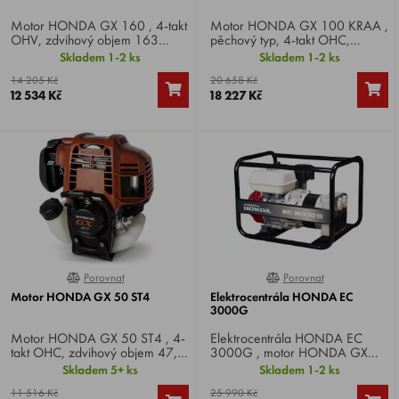
Motor HONDA GX 160 , 4-takt
Motor HONDA GX 100 KRAA ,
OHV, zdvihový objem 163
pěchový typ, 4-takt OHC,
cm3, výkon 4,8 HP. Specifikace
zdvihový objem 98 cm3, výkon
Skladem 1-2 ks
Skladem 1-2 ks
QX4 .
2,8 HP, specifikace KRG
14 205 Kč
20 658 Kč
hmotnost 10,7 kg.
12 534 Kč
18 227 Kč
Porovnat
Porovnat
0%
0%
Motor HONDA GX 50 ST4
Elektrocentrála HONDA EC
3000G
Motor HONDA GX 50 ST4 , 4-
Elektrocentrála HONDA EC
takt OHC, zdvihový objem 47,9
3000G , motor HONDA GX
cm3, výkon 2,0 HP. Specifikace
200, výkon 6 HP, 4-takt,
Skladem 5+ ks
Skladem 1-2 ks
ST4 .
alternátor 3,0 kW, napětí 230
11 516 Kč
25 990 Kč
V, jmenovitý proud 10,9 A,