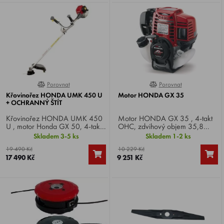
Porovnat
Porovnat
100%
100%
Křovinořez HONDA UMK 450 U
Motor HONDA GX 35
+ OCHRANNÝ ŠTÍT
Křovinořez HONDA UMK 450
Motor HONDA GX 35 , 4-takt
U , motor Honda GX 50, 4-takt,
OHC, zdvihový objem 35,8
výkon 2,0 HP, obsah motoru
cm3, výkon 1,3 HP.Specifikace
Skladem 3-5 ks
Skladem 1-2 ks
47,9 cm3, váha 7,8 Kg.
ST4, včetně spojky, vhodné jako
19 490 Kč
10 229 Kč
náhrada motorů křovinořezů.
17 490 Kč
9 251 Kč