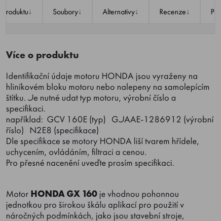
↓
↓
↓
↓
 produktu
Soubory
Alternativy
Recenze
Po
Více o produktu
Identifikační údaje motoru HONDA jsou vyraženy na
hliníkovém bloku motoru nebo nalepeny na samolepícím
štítku. Je nutné udat typ motoru, výrobní číslo a
specifikaci.
například: GCV 160E (typ) GJAAE-1286912 (výrobní
říslo) N2E8 (specifikace)
Dle specifikace se motory HONDA liší tvarem hřídele,
uchycením, ovládáním, filtraci a cenou.
Pro přesné nacenění uveďte prosím specifikaci.
Motor
HONDA GX 160
je vhodnou pohonnou
jednotkou pro širokou škálu aplikací pro použití v
náročných podmínkách, jako jsou stavební stroje,