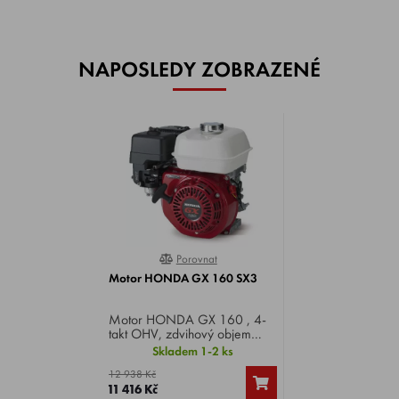
NAPOSLEDY ZOBRAZENÉ
Porovnat
0%
Motor HONDA GX 160 SX3
Motor HONDA GX 160 , 4-
takt OHV, zdvihový objem
163 cm3, výkon 4,8 HP.
Skladem 1-2 ks
Specifikace SX3 .
12 938 Kč
11 416 Kč