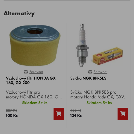
Alternativy
Porovnat
Porovnat
0%
80%
Vzduchový filtr HONDA GX
Svíčka NGK BPR5ES
160, GX 200
Vzduchový filtr pro
Svíčka NGK BPR5ES pro
motory HONDA GX 160, GX
motory Honda řady GX, GXV.
200. Originální číslo 17210-
Skladem 5+ ks
Skladem 5+ ks
ZE1-821, 17210-ZE1-822,
227 Kč
155 Kč
17210-ZE1-505.
100 Kč
124 Kč