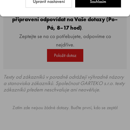
Upravit nastavení
Souhlasím
Naši poradci a znalci sortimentu jsou
připraveni odpovídat na Vaše dotazy (Po–
Pá, 8–17 hod)
.
Zeptejte se na co potřebujete, odpovíme co
nejdříve.
Položit dotaz
Texty od zákazníků v poradně odrážejí výhradně názory
a stanoviska zákazníků. Společnost GARTEKO s.r.o. texty
zákazníků předem neschvaluje ani neověřuje.
Zatím zde nejsou žádné dotazy. Buďte první, kdo se zeptá!