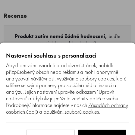
Recenze
Produkt zatím nemá žádné hodnocení,
buďte
první, kdo produkt ohodnotí!
Nastavení souhlasu s personalizací
Přidat hodnocení
Abychom vám usnadnili procházení stránek, nabídli
přizpůsobený obsah nebo reklamu a mohli anonymně
analyzovat návštěvnost, využíváme soubory cookies, které
sdílíme se svými partnery pro sociální média, inzerci a
analýzu. Jejich nastavení upravíte odkazem "Upravit
nastavení" a kdykoliv jej můžete změnit v patičce webu.
Poradna
Podrobnější informace najdete v našich
Zásadách ochrany
osobních údajů
a
používání souborů cookies
.