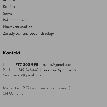
Kariéra
Servis
Reklamační řád
Nastavení cookies
Zásady ochrany osobních údajů
Kontakt
E-shop:
777 500 990
|
eshop@garteko.cz
Prodejna: 549 246 442
|
prodejna@garteko.cz
Servis:
servis@garteko.cz
Merhautova 209 (nad Husovickým tunelem)
614 00 - Brno