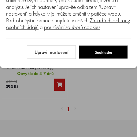
sdílíme se svými partnery pro sociální média, inzerci a
analýzu. Jejich nastavení upravíte odkazem "Upravit
nastavení" a kdykoliv jej můžete změnit v patičce webu.
Podrobnější informace najdete v našich
Zásadách ochrany
osobních údajů
a
používání souborů cookies
.
Porovnat
0%
Nůžky na trávu FISKARS S50
Upravit nastavení
Souhlasím
Nůžky na trávu FISKARS S50 ,
vhodné střihání pro trávy,
tvarování buxusů, tisů a jiných
Obvykle do 3-7 dnů
podobných rostlin.
517 Kč
393 Kč
1