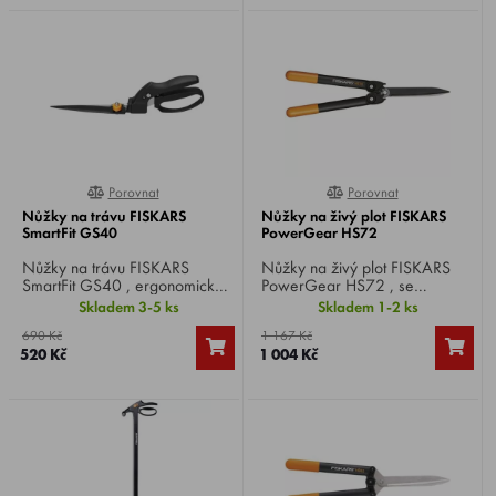
Porovnat
Porovnat
0%
0%
Nůžky na trávu FISKARS
Nůžky na živý plot FISKARS
SmartFit GS40
PowerGear HS72
Nůžky na trávu FISKARS
Nůžky na živý plot FISKARS
SmartFit GS40 , ergonomické
PowerGear HS72 , se
nůžky pro zastřihávání trávníku
zubovým převodem, velmi
Skladem 3-5 ks
Skladem 1-2 ks
a malých větviček živých plotů.
lehká a pevná držadla, čepele
690 Kč
1 167 Kč
z kvalitní nerezové oceli
520 Kč
1 004 Kč
CrMoV o vysoké tvrdosti.