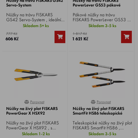
Nůžky na trávu FISKARS GS42
Nůžky na trávu FISKARS
Servo-System
PowerLever GS53 pákové
Nůžky na trávu FISKARS
Pákové nůžky na trávu
GS42 Servo-System , ideální
FISKARS PowerLever GS53 ,
pro zastřihávání okrajů
vhodné pro střihání trávy,
Skladem 5+ ks
Skladem 3-5 ks
trávníku.
živých plotů a křovin, dosah
777 Kč
1 817 Kč
stříhání až 2,5 m, max. průměr
606 Kč
1 621 Kč
větví 10 mm.
Porovnat
Porovnat
0%
0%
Nůžky na živý plot FISKARS
Nůžky na živý plot FISKARS
PowerGear X HSX92
SmartFit HS86 teleskopické
Nůžky na živý plot FISKARS
Teleskopické nůžky na živý plot
PowerGear X HSX92 , s
FISKARS SmartFit HS86 ,
oboustranným převodem, pro
vhodné pro zastřihávání živých
Skladem 1-2 ks
Skladem 3-5 ks
snadné zastřihávání živých
plotů a křovin ve výškách nebo