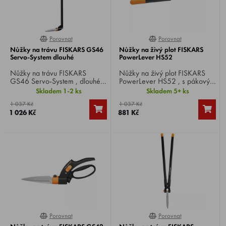
Porovnat
Porovnat
0%
0%
Nůžky na trávu FISKARS GS46
Nůžky na živý plot FISKARS
Servo-System dlouhé
PowerLever HS52
Nůžky na trávu FISKARS
Nůžky na živý plot FISKARS
GS46 Servo-System , dlouhé,
PowerLever HS52 , s pákovým
pro zastřihávání okrajů
převodem, ideální pro
Skladem 1-2 ks
Skladem 5+ ks
trávníku, díky násadě lze
zastřihávání živých plotů a
1 037 Kč
1 037 Kč
pracovat ve vzpřímené poloze
křovin.
1 026 Kč
881 Kč
bez nutnosti ohýbání zad.
Porovnat
Porovnat
0%
0%