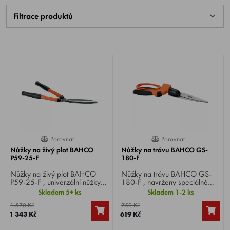
Filtrace produktů
Porovnat
Porovnat
0%
0%
Nůžky na živý plot BAHCO
Nůžky na trávu BAHCO GS-
P59-25-F
180-F
Nůžky na živý plot BAHCO
Nůžky na trávu BAHCO GS-
P59-25-F , univerzální nůžky
180-F , navrženy speciálně
pro všechny typy živých plotů,
pro střih trávy, nerezové
Skladem 5+ ks
Skladem 1-2 ks
pro frekventované stříhání
čepele nastaveny na
1 570 Kč
750 Kč
živých plotů na zahradě.
samobroušení během
1 343 Kč
619 Kč
používání.