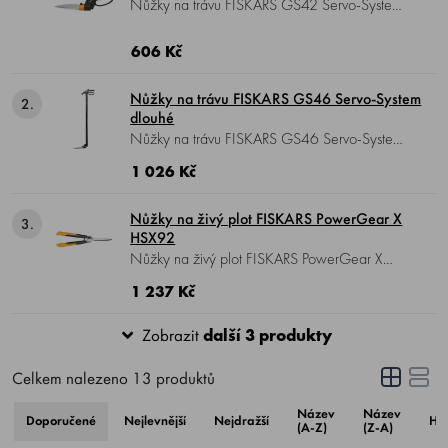
reguluje podle síly potřebné kestřihu chomáče trávy.
Nůžky na trávu FISKARS GS42 Servo-System ,
Hlava
nůžek FISKARS
se dá natáčet podle sklonu
ideální pro zastřihávání okrajů trávníku.
svahu. Jeden model
nůžek FISKARS
dovoluje střihat
606 Kč
pohodlně ve stoje.
Nůžky na trávu FISKARS GS46 Servo-System
2.
dlouhé
Nůžky na trávu FISKARS GS46 Servo-System ,
dlouhé, pro zastřihávání okrajů trávníku, díky
1 026 Kč
násadě lze pracovat ve vzpřímené poloze bez
nutnosti ohýbání zad.
Nůžky na živý plot FISKARS PowerGear X
3.
HSX92
Nůžky na živý plot FISKARS PowerGear X
HSX92 , s oboustranným převodem, pro
1 237 Kč
snadné zastřihávání živých plotů a keřů.
Zobrazit
další 3 produkty
Celkem nalezeno
13
produktů
Název
Název
Doporučené
Nejlevnější
Nejdražší
Ho
(A-Z)
(Z-A)