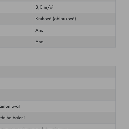
8,0 m/s²
Kruhová (oblouková)
Ano
Ano
namontovat
rdního balení
egrovaným nožem pro zkrácení struny