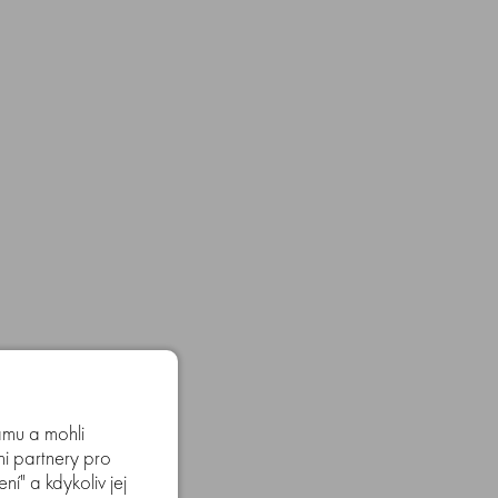
amu a mohli
mi partnery pro
í" a kdykoliv jej