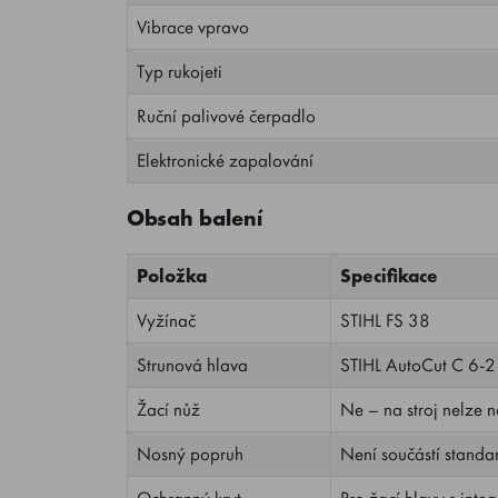
Vibrace vpravo
Typ rukojeti
Ruční palivové čerpadlo
Elektronické zapalování
Obsah balení
Položka
Specifikace
Vyžínač
STIHL FS 38
Strunová hlava
STIHL AutoCut C 6-2
Žací nůž
Ne – na stroj nelze 
Nosný popruh
Není součástí standa
Ochranný kryt
Pro žací hlavy s int