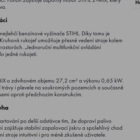
čí. Pohon zajišťuje úsporný motor STIHL 2-MIX, který
H
va.
áci
nejlehčí benzínové vyžínače STIHL. Díky tomu je
 Kruhová rukojeť umožňuje přesné vedení stroje kolem
ostorách. Jednoruční multifunkční ovládání
o jedné rukojeti.
-MIX o zdvihovém objemu 27,2 cm³ a výkonu 0,65 kW.
ní trávy i plevele na soukromých pozemcích a současně
isemi oproti předchozím konstrukcím.
uha
artování po delší odstávce tím, že dopraví palivo
zajišťuje stabilní zapalovací jiskru a spolehlivý chod
 stroje intuitivní i pro méně zkušené uživatele.