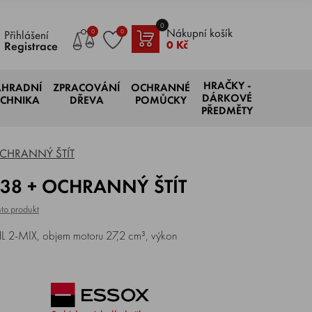
0
Nákupní košík
0
0
Přihlášení
0 Kč
Registrace
HRAČKY -
AHRADNÍ
ZPRACOVÁNÍ
OCHRANNÉ
DÁRKOVÉ
ECHNIKA
DŘEVA
POMŮCKY
PŘEDMĚTY
 OCHRANNÝ ŠTÍT
FS 38 + OCHRANNÝ ŠTÍT
to produkt
HL 2-MIX, objem motoru 27,2 cm³, výkon