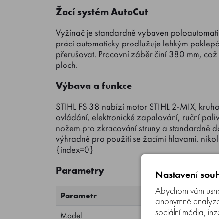
Žací systém AutoCut
Vyžínač je standardně vybaven poloautomatic
práci automaticky prodlužuje lehkým poklepá
přerušovat. Pracovní záběr činí 380 mm, což
ploch.
Výbava a funkce
STIHL FS 38 nabízí motor STIHL 2-MIX, kruhov
ovládání, elektronické zapalování, ruční pali
nožem pro zkracování struny a standardně do
výhradně pro použití se žacími hlavami, nikol
{index=0}
Parametry
Nastavení souh
Abychom vám usnad
Parametr
anonymně analyzova
sociální média, inz
Model