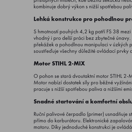
přístupných místech, kde běžná sekačka nesta
kombinuje dobrý výkon s nižší spotřebou pali
Lehká konstrukce pro pohodlnou pr
S hmotností pouhých 4,2 kg patří FS 38 mezi 
vhodný i pro delší práci bez zbytečné únavy.
překážek a pohodlnou manipulaci v úzkých pr
soustřeďuje všechny důležité ovládací prvky d
Motor STIHL 2-MIX
O pohon se stará dvoutaktní motor STIHL 2
Motor nabízí dostatek síly pro běžné vyžíná
pracuje s nižší spotřebou paliva a nižšími em
Snadné startování a komfortní obsl
Ruční palivové čerpadlo (primer) usnadňuje st
přímo do karburátoru. Elektronické zapalování 
motoru. Díky jednoduché konstrukci je ovládání