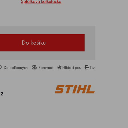
Splátková kalkulačka
Do košíku
Do oblíbených
Porovnat
Hlídací pes
Tisk
22