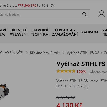
ejna
E-shop:
777 500 990
Po-Pá 8-17h
STVÍ
DÍLENSKÉ
STAVEBNÍ
ČERPADLA -
Z
ZAHRADA
JŮM
VYBAVENÍ
TECHNIKA
ZAVLAŽOVÁNÍ
T
 - VYŽÍNAČE
Křovinořezy 2-takt
Vyžínač STIHL FS 38 +
Vyžínač STIHL 
100%
Ohodnotit ten
Vyžínač STIHL FS 38 , motor STI
0,9 HP, váha 4,2 Kg.
5 590 Kč
4 130 Kč