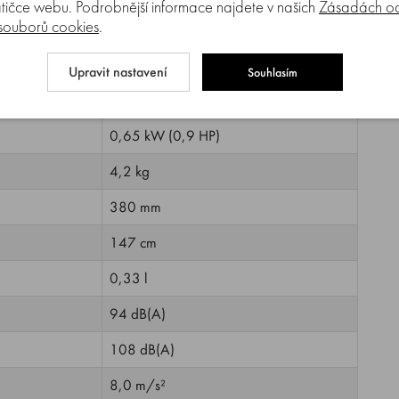
tičce webu. Podrobnější informace najdete v našich
Zásadách oc
 souborů cookies
.
Benzínový
STIHL 2-MIX
Upravit nastavení
Souhlasím
27,2 cm³
0,65 kW (0,9 HP)
4,2 kg
380 mm
147 cm
0,33 l
94 dB(A)
108 dB(A)
8,0 m/s²