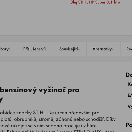
Olej STIHL HP Super 0,1 litru
↓
↓
↓
↓
bory
Příslušenství
Související
Alternativy
Re
Da
K
 benzínový vyžínač pro
E
y
V
 nabídce značky STIHL. Je určen především pro
plotů, obrubníků, stromů, záhonů nebo schodišť. Díky
Pa
vé rukojeti se s ním snadno pracuje i v hůře