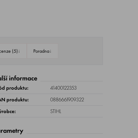
↓
↓
cenze (5)
Poradna
lší informace
ód produktu:
41400122353
AN produktu:
0886661909322
ýrobce:
STIHL
rametry