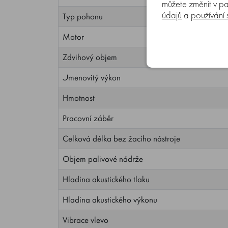
můžete změnit v pa
údajů
a
používání
Typ pohonu
Motor
Zdvihový objem
Jmenovitý výkon
Hmotnost
Pracovní záběr
Celková délka bez žacího nástroje
Objem palivové nádrže
Hladina akustického tlaku
Hladina akustického výkonu
Vibrace vlevo