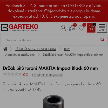
Ve dnech 3.–7. 8. bude prodejna GARTEKO z důvodu
dovolené uzavřena. Objednávky z e-shopu budeme
expedovat od 10. 8. Děkujeme za pochopení.
0
0
0
MENU
PŘÍSLUŠENSTVÍ KE STROJŮM
BITY
Adaptéry a držáky bitů
Držák bitů torzní MAKITA Impact Black 60 mm
Držák bitů torzní MAKITA Impact Black 60 mm
0%
Ohodnotit tento produkt
Torzní držák bitů MAKITA Impact Black , magnetický, délka 60
mm, uchycení HEX 1/4".