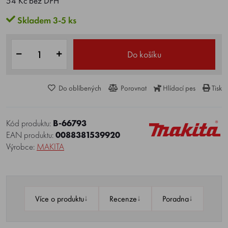
54 Kč bez DPH
Skladem 3-5 ks
Do košíku
Do oblíbených
Porovnat
Hlídací pes
Tisk
Kód produktu:
B-66793
EAN produktu:
0088381539920
Výrobce:
MAKITA
↓
↓
↓
Více o produktu
Recenze
Poradna