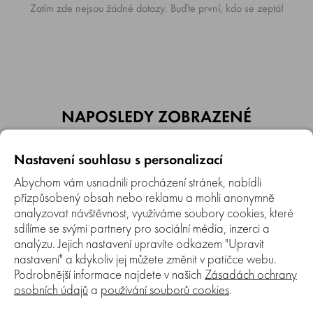
Zatím zde nejsou žádné dotazy. Buďte první, kdo se zeptá!
NAPOSLEDY ZOBRAZENÉ
Nastavení souhlasu s personalizací
Abychom vám usnadnili procházení stránek, nabídli
přizpůsobený obsah nebo reklamu a mohli anonymně
analyzovat návštěvnost, využíváme soubory cookies, které
sdílíme se svými partnery pro sociální média, inzerci a
analýzu. Jejich nastavení upravíte odkazem "Upravit
nastavení" a kdykoliv jej můžete změnit v patičce webu.
Porovnat
0%
Podrobnější informace najdete v našich
Zásadách ochrany
Držák bitů torzní MAKITA
osobních údajů
a
používání souborů cookies
.
Impact Black 60 mm
Torzní držák bitů MAKITA