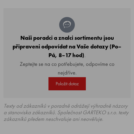
Naši poradci a znalci sortimentu jsou
připraveni odpovídat na Vaše dotazy (Po–
Pá, 8–17 hod)
.
Zeptejte se na co potřebujete, odpovíme co
nejdříve.
Položit dotaz
Texty od zákazníků v poradně odrážejí výhradně názory
a stanoviska zákazníků. Společnost GARTEKO s.r.o. texty
zákazníků předem neschvaluje ani neověřuje.