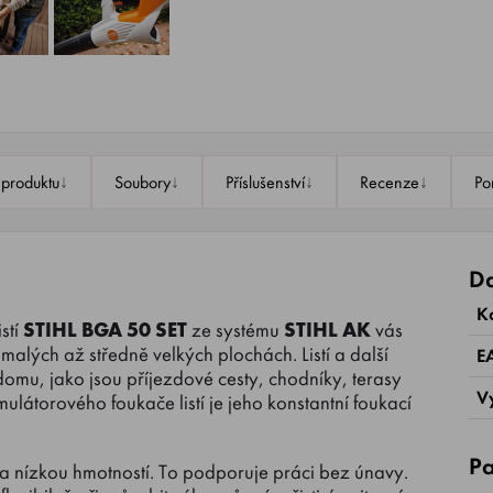
↓
↓
↓
↓
 produktu
Soubory
Příslušenství
Recenze
Po
Da
K
stí
STIHL BGA 50
SET
ze systému
STIHL AK
vás
alých až středně velkých plochách. Listí a další
E
 domu, jako jsou příjezdové cesty, chodníky, terasy
V
látorového foukače listí je jeho konstantní foukací
Pa
nízkou hmotností. To podporuje práci bez únavy.