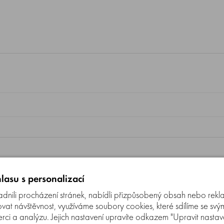
lasu s personalizací
nili procházení stránek, nabídli přizpůsobený obsah nebo rekl
t návštěvnost, využíváme soubory cookies, které sdílíme se svý
erci a analýzu. Jejich nastavení upravíte odkazem "Upravit nastaven