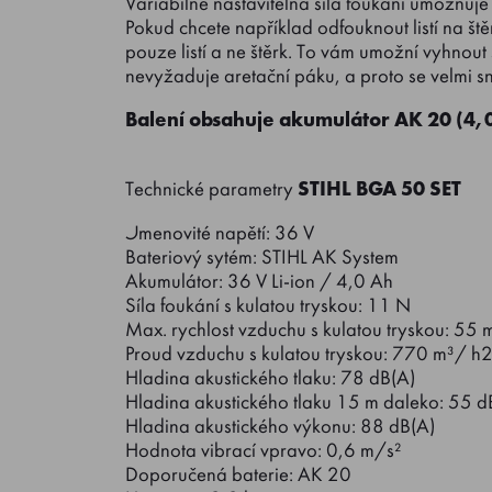
Variabilně nastavitelná síla foukání umožňuje 
Pokud chcete například odfouknout listí na ště
pouze listí a ne štěrk. To vám umožní vyhnout
nevyžaduje aretační páku, a proto se velmi 
Balení obsahuje akumulátor AK 20 (4,0
Technické parametry
STIHL BGA 50 SET
Jmenovité napětí: 36 V
Bateriový sytém: STIHL AK System
Akumulátor: 36 V Li-ion / 4,0 Ah
Síla foukání s kulatou tryskou: 11 N
Max. rychlost vzduchu s kulatou tryskou: 55 
Proud vzduchu s kulatou tryskou: 770 m³/ h2
Hladina akustického tlaku: 78 dB(A)
Hladina akustického tlaku 15 m daleko: 55 d
Hladina akustického výkonu: 88 dB(A)
Hodnota vibrací vpravo: 0,6 m/s²
Doporučená baterie: AK 20