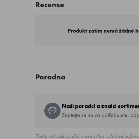
Recenze
Produkt zatím nemá žádné 
Poradna
Naši poradci a znalci sortim
Zeptejte se na co potřebujete, od
Texty od zákazníků v poradně odrážejí výhra