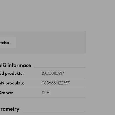
↓
radna
lší informace
ód produktu:
BA050115917
AN produktu:
0886661422357
ýrobce:
STIHL
rametry