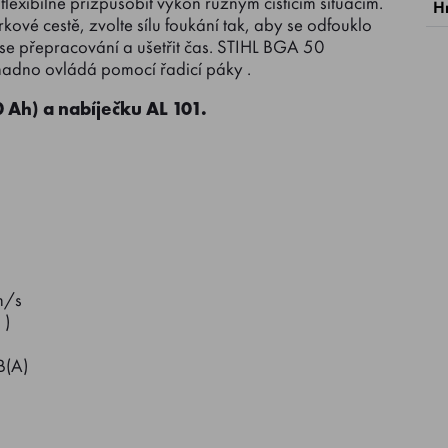
flexibilně přizpůsobit výkon různým čisticím situacím.
H
rkové cestě, zvolte sílu foukání tak, aby se odfouklo
 se přepracování a ušetřit čas. STIHL BGA 50
snadno ovládá pomocí řadicí páky .
 Ah) a nabíječku AL 101.
m/s
 )
B(A)