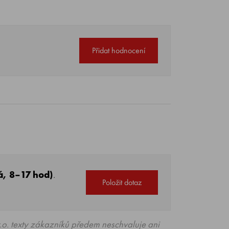
Přidat hodnocení
á, 8–17 hod)
.
Položit dotaz
o. texty zákazníků předem neschvaluje ani