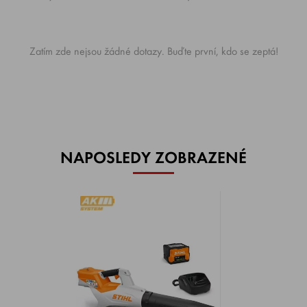
Zatím zde nejsou žádné dotazy. Buďte první, kdo se zeptá!
NAPOSLEDY ZOBRAZENÉ