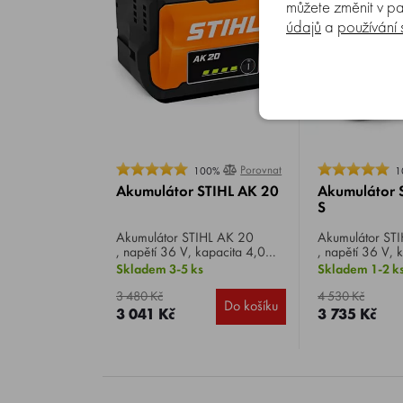
můžete změnit v pa
údajů
a
používání
Porovnat
100%
1
Akumulátor STIHL AK 20
Akumulátor 
S
Akumulátor STIHL AK 20
Akumulátor STIHL AK 30 S
, napětí 36 V, kapacita 4,0
, napětí 36 V, 
Ah, typ baterie Li-ion.
Ah, typ baterie 
Skladem 3-5 ks
Skladem 1-2 k
1,2 kg.
3 480 Kč
4 530 Kč
Do košíku
3 041 Kč
3 735 Kč