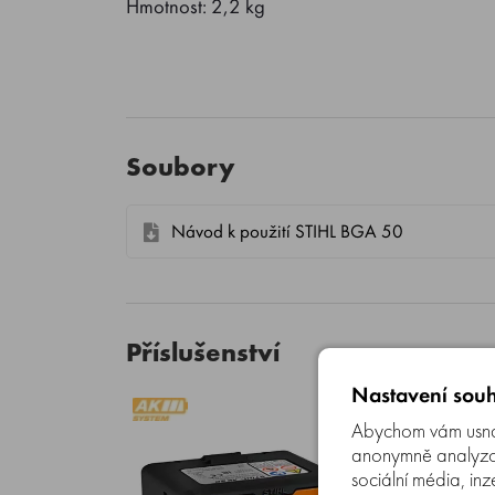
Hmotnost: 2,2 kg
Soubory
Návod k použití STIHL BGA 50
Příslušenství
Nastavení souh
Abychom vám usnad
anonymně analyzova
sociální média, inz