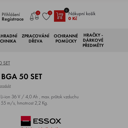
0
Nákupní košík
0
0
Přihlášení
0 Kč
Registrace
HRAČKY -
AHRADNÍ
ZPRACOVÁNÍ
OCHRANNÉ
DÁRKOVÉ
ECHNIKA
DŘEVA
POMŮCKY
PŘEDMĚTY
0 SET
L BGA 50 SET
produkt
i-ion 36 V / 4,0 Ah , max. průtok vzduchu
 55 m/s, hmotnost 2,2 Kg.