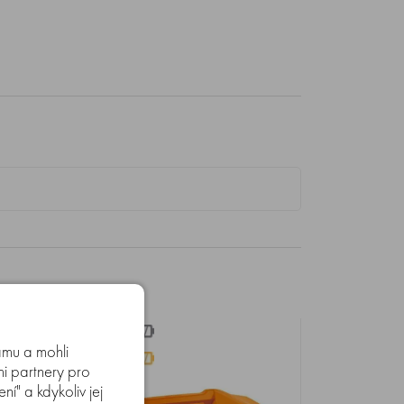
amu a mohli
mi partnery pro
í" a kdykoliv jej