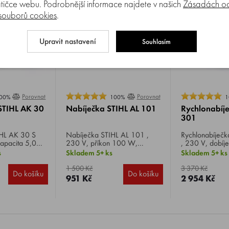
tičce webu. Podrobnější informace najdete v našich
Zásadách oc
 souborů cookies
.
Upravit nastavení
Souhlasím
Porovnat
Porovnat
00%
100%
1
STIHL AK 30
Nabíječka STIHL AL 101
Rychlonabíje
301
Nabíječka STIHL AL 101 ,
Rychlonabíječka STIHL AL 
kapacita 5,0
230 V, příkon 100 W,
, 230 V, dobíje
Li-ion, hmotnost
dobíjecí napětí 36 V,
V, pro rychlé n
s
Skladem 5+ ks
Skladem 5+ ks
kompatibilní pro všechny
akumulátorů AK
akumulátory STIHL.
aktivním chlaze
1 500 Kč
3 370 Kč
Do košíku
Do košíku
951 Kč
2 954 Kč