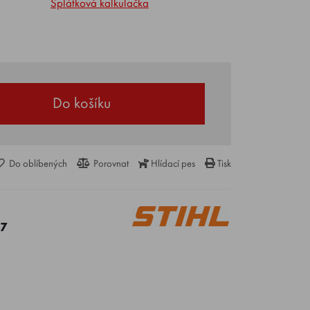
Splátková kalkulačka
Do košíku
Do oblíbených
Porovnat
Hlídací pes
Tisk
57