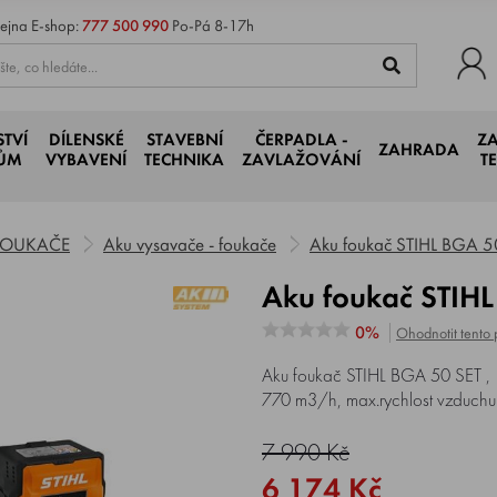
ejna
E-shop:
777 500 990
Po-Pá 8-17h
STVÍ
DÍLENSKÉ
STAVEBNÍ
ČERPADLA -
Z
ZAHRADA
JŮM
VYBAVENÍ
TECHNIKA
ZAVLAŽOVÁNÍ
T
 FOUKAČE
Aku vysavače - foukače
Aku foukač STIHL BGA 5
Aku foukač STIH
0%
Ohodnotit tento 
Aku foukač STIHL BGA 50 SET , L
770 m3/h, max.rychlost vzduchu
7 990 Kč
6 174 Kč