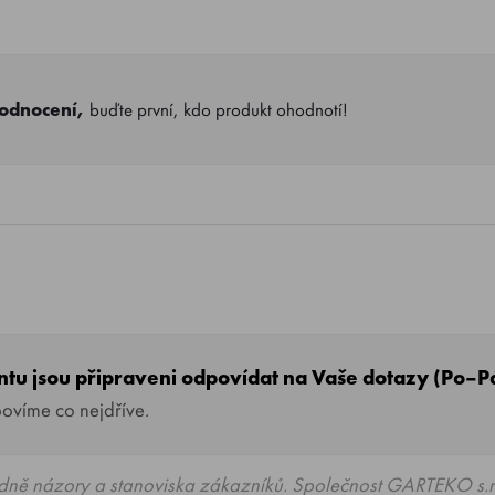
hodnocení,
buďte první, kdo produkt ohodnotí!
entu jsou připraveni odpovídat na Vaše dotazy (Po–P
povíme co nejdříve.
dně názory a stanoviska zákazníků. Společnost GARTEKO s.r.