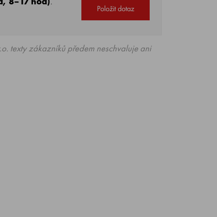
á, 8–17 hod)
.
Položit dotaz
o. texty zákazníků předem neschvaluje ani