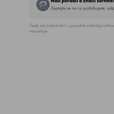
Naši poradci a znalci sortim
Zeptejte se na co potřebujete, od
Texty od zákazníků v poradně odrážejí výhra
neověřuje.