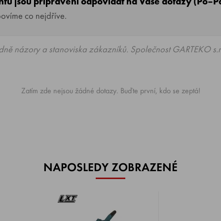
entu jsou připraveni odpovídat na Vaše dotazy (Po–P
povíme co nejdříve.
dně názory a stanoviska zákazníků. Společnost GARTEKO s.r.
Zatím zde nejsou žádné dotazy. Buďte první, kdo se zeptá!
NAPOSLEDY ZOBRAZENÉ