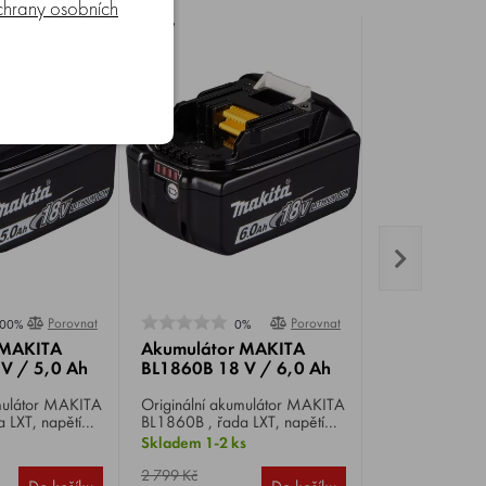
hrany osobních
Porovnat
Porovnat
00%
0%
 MAKITA
Akumulátor MAKITA
V / 5,0 Ah
BL1860B 18 V / 6,0 Ah
or MAKITA
Originální akumulátor MAKITA
 LXT, napětí
BL1860B , řada LXT, napětí
 5,0 Ah.
18 V, kapacita 6,0 Ah.
Skladem 1-2 ks
2 799 Kč