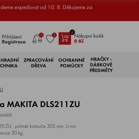
udeme expedovat od 10. 8. Děkujeme za
0
Nákupní košík
0
0
Přihlášení
0 Kč
Registrace
HRAČKY -
AHRADNÍ
ZPRACOVÁNÍ
OCHRANNÉ
DÁRKOVÉ
ECHNIKA
DŘEVA
POMŮCKY
PŘEDMĚTY
ZU
ila MAKITA DLS211ZU
produkt
1ZU , průměr kotouče 305 mm, Li-ion
tnost 30 kg.