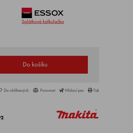
Splátková kalkulačka
Do košíku
Do oblíbených
Porovnat
Hlídací pes
Tisk
92