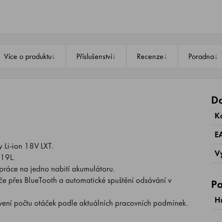
↓
↓
↓
↓
Více o produktu
Příslušenství
Recenze
Poradna
Da
K
E
 Li-ion 18V LXT.
V
219L.
 práce na jedno nabití akumulátoru.
e přes BlueTooth a automatické spuštění odsávání v
Pa
H
vení počtu otáček podle aktuálních pracovních podmínek.