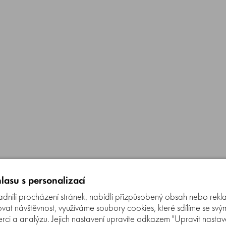
lasu s personalizací
nili procházení stránek, nabídli přizpůsobený obsah nebo rekl
t návštěvnost, využíváme soubory cookies, které sdílíme se svý
erci a analýzu. Jejich nastavení upravíte odkazem "Upravit nastaven