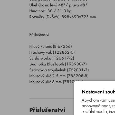
Úhel úkosu: levá 48°/ pravá 48°
Hmotnost: 30 / 31,3 kg
Rozměry (DxŠxV): 898x690x725 mm
Příslušenství
Pilový kotouč (B-67256)
Prachový vak (122852-0)
Svislá svorka (126617-2)
Jednotka BlueTooth (198900-7)
Seřizovací trojúhelník (762001-3)
Inbusový klíč 2,5 mm (783208-8)
Inbusový klíč 6 mm (781044-6)
Nastavení souh
Abychom vám usnad
anonymně analyzova
Příslušenství
sociální média, inz