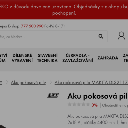
EKO z důvodu dovolené uzavřena. Objednávky z e-shopu b
pochopení.
ejna
E-shop:
777 500 990
Po-Pá 8-17h
STVÍ
DÍLENSKÉ
STAVEBNÍ
ČERPADLA -
Z
ZAHRADA
JŮM
VYBAVENÍ
TECHNIKA
ZAVLAŽOVÁNÍ
T
Y
Aku pokosové pily
Aku pokosová pila MAKITA DLS211
Aku pokosová p
0%
Ohodnotit tento 
Aku pokosová pila MAKITA DLS21
2x18 V , otáčky 4400 min-1, hmo