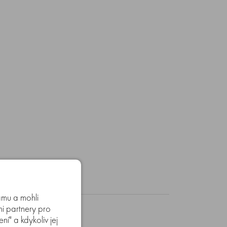
amu a mohli
mi partnery pro
í" a kdykoliv jej