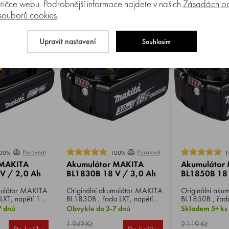
tičce webu. Podrobnější informace najdete v našich
Zásadách oc
 souborů cookies
.
Upravit nastavení
Souhlasím
Porovnat
Porovnat
00%
100%
1
 MAKITA
Akumulátor MAKITA
Akumulátor
V / 2,0 Ah
BL1830B 18 V / 3,0 Ah
BL1850B 18 
or MAKITA
Originální akumulátor MAKITA
Originální akumulát
LXT, napětí 18
BL1830B , řada LXT, napětí
BL1850B , řada
0 Ah.
18 V, kapacita 3,0 Ah.
18 V, kapacita
7 dnů
Obvykle do 3-7 dnů
Skladem 5+ ks
1 949 Kč
2 119 Kč