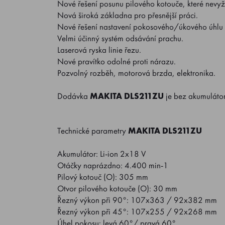
Nové řešení posunu pilového kotouče, které nevyž
Nová široká základna pro přesnější práci.
Nové řešení nastavení pokosového/úkového úhlu 
Velmi účinný systém odsávání prachu.
Laserová ryska linie řezu.
Nové pravítko odolné proti nárazu.
Pozvolný rozběh, motorová brzda, elektronika.
Dodávka
MAKITA DLS211ZU
je bez akumuláto
Technické parametry
MAKITA DLS211ZU
Akumulátor: Li-ion 2x18 V
Otáčky naprázdno: 4.400 min-1
Pilový kotouč (O): 305 mm
Otvor pilového kotouče (O): 30 mm
Řezný výkon při 90°: 107x363 / 92x382 mm
Řezný výkon při 45°: 107x255 / 92x268 mm
Úhel pokosu: levá 60°/ pravá 60°