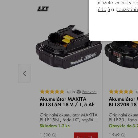
můžete změnit v pa
údajů
a
používání
Porovnat
100%
1
Akumulátor MAKITA
Akumulátor
BL1815N 18 V / 1,5 Ah
BL1820B 18 
Originální akumulátor MAKITA
Originální akumulát
BL1815N , řada LXT, napětí
BL1820 , řada 
18 V, kapacita 1,5 Ah.
V, kapacita 2,
Skladem 1-2 ks
Obvykle do 3-
1 390 Kč
1 949 Kč