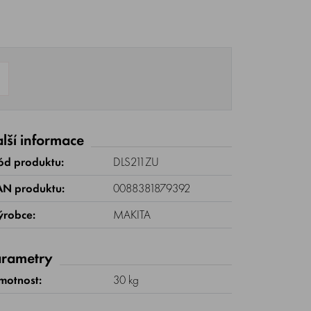
lší informace
ód produktu:
DLS211ZU
AN produktu:
0088381879392
ýrobce:
MAKITA
rametry
motnost:
30 kg