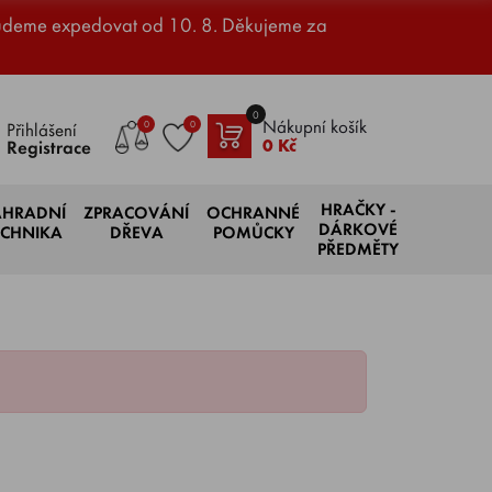
udeme expedovat od 10. 8. Děkujeme za
0
Nákupní košík
0
0
Přihlášení
0 Kč
Registrace
HRAČKY -
AHRADNÍ
ZPRACOVÁNÍ
OCHRANNÉ
DÁRKOVÉ
ECHNIKA
DŘEVA
POMŮCKY
PŘEDMĚTY