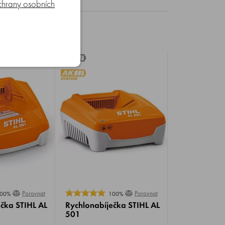
hrany osobních
Porovnat
Porovnat
00%
100%
čka STIHL AL
Rychlonabíječka STIHL AL
501