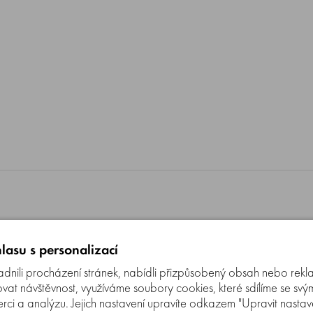
lasu s personalizací
nili procházení stránek, nabídli přizpůsobený obsah nebo rekl
t návštěvnost, využíváme soubory cookies, které sdílíme se svý
erci a analýzu. Jejich nastavení upravíte odkazem "Upravit nastaven