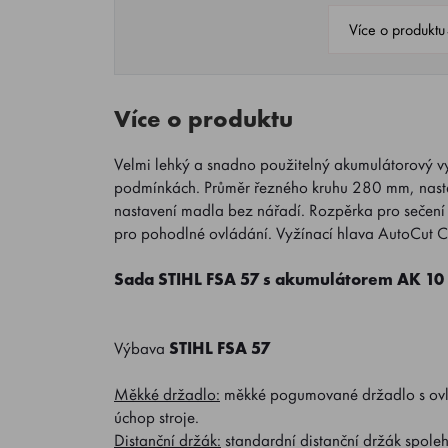
Více o produktu
Více o produktu
Velmi lehký a snadno použitelný akumulátorový 
podmínkách. Průměr řezného kruhu 280 mm, nastav
nastavení madla bez nářadí. Rozpěrka pro sečení
pro pohodlné ovládání. Vyžínací hlava AutoCut C 
Sada STIHL FSA 57 s akumulátorem AK 10 a
Výbava
STIHL FSA 57
Měkké držadlo:
měkké pogumované držadlo s ovlád
úchop stroje.
Distanční držák:
standardní distanční držák spoleh