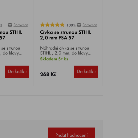
Porovnat
Porovnat
%
100%
unou STIHL
Cívka se strunou STIHL
 57
2,0 mm FSA 57
 se strunou
Náhradní cívka se strunou
, do hlavy
STIHL , 2,0 mm, do hlavy
C 3-2, vhodná
STIHL AutoCut C 3-2, vhodná
Skladem 5+ ks
A 57.
pro vyžínač FSA 57.
Do košíku
Do košíku
268 Kč
Přidat hodnocení