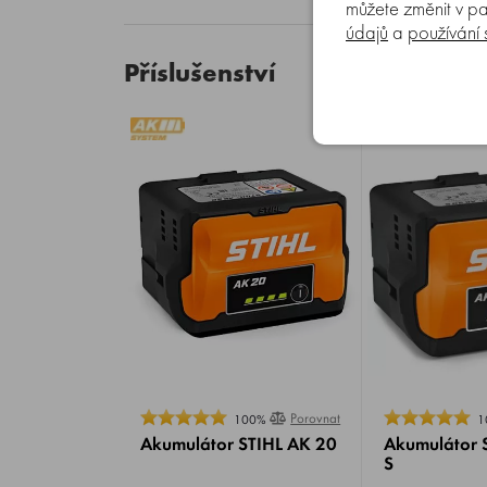
můžete změnit v pa
údajů
a
používání
Příslušenství
Porovnat
100%
1
Akumulátor STIHL AK 20
Akumulátor 
S