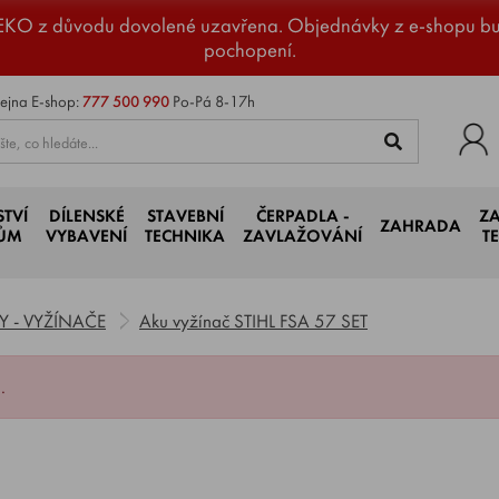
EKO z důvodu dovolené uzavřena. Objednávky z e-shopu b
pochopení.
ejna
E-shop:
777 500 990
Po-Pá 8-17h
STVÍ
DÍLENSKÉ
STAVEBNÍ
ČERPADLA -
Z
ZAHRADA
JŮM
VYBAVENÍ
TECHNIKA
ZAVLAŽOVÁNÍ
T
 - VYŽÍNAČE
Aku vyžínač STIHL FSA 57 SET
.