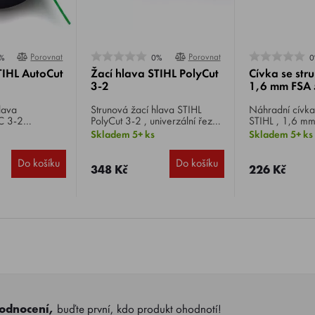
Porovnat
Porovnat
%
0%
0
TIHL AutoCut
Žací hlava STIHL PolyCut
Cívka se str
3-2
1,6 mm FSA
lava
Strunová žací hlava STIHL
Náhradní cívka
C 3-2
PolyCut 3-2 , univerzální řezný
STIHL , 1,6 mm
 pro vyžínání a
nástroj pro začišťovací práce
STIHL AutoCut 
Skladem 5+ ks
Skladem 5+ ks
cí struna se
na ploše, dva pohyblivé
pro vyžínač FS
taví krátkým
plastové nože, lze také osadit
Do košíku
Do košíku
í hlavy k zemi.
zkrácenou žací strunou 1,4 /
348 Kč
226 Kč
del FSA 57.
1,6 mm. Vhodné pro vyžínač
FSA 57.
hodnocení,
buďte první, kdo produkt ohodnotí!