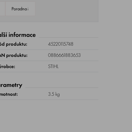
↓
Poradna
lší informace
ód produktu:
45220115748
AN produktu:
0886661883653
ýrobce:
STIHL
rametry
motnost:
3.5 kg