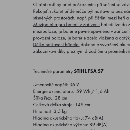
Chrání rostliny před poškozením při sečení se záv
Rukojeť:
rukojeť přídě může být nastavena bez nás
stísněných prostorách, např. při čištění mezi keři a
Mezipoloha pro baterii v zařízení:
baterii lze do 
mezipoloze, je baterie pevně upevněna v zařízení,
provozní poloze, je baterie zcela vložena a dotýká
Délka nastavení hřídele:
dokonale vyvážený akumu
zákazníkovi díky pružným držadlům a proměnlivé 
Technické parametry
STIHL FSA 57
Jmenovité napětí: 36 V
Energie akumulátoru: 59 Wh / 1,6 Ah
Šířka řezu: 28 cm
Celková délka stroje: 149 cm
Hmotnost: 3,5 kg
Hladina akustického tlaku: 74 dB(A)
Hladina akustického výkonu: 89 dB(A)