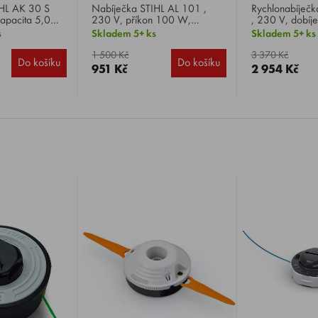
Nabíječka STIHL AL 101 ,
Rychlonabíječka STIHL AL 
kapacita 5,0
230 V, příkon 100 W,
, 230 V, dobíje
Li-ion, hmotnost
dobíjecí napětí 36 V,
V, pro rychlé n
s
Skladem 5+ ks
Skladem 5+ ks
kompatibilní pro všechny
akumulátorů AK
akumulátory STIHL.
aktivním chlaze
1 500 Kč
3 370 Kč
Do košíku
Do košíku
951 Kč
2 954 Kč