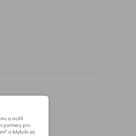
amu a mohli
mi partnery pro
í" a kdykoliv jej