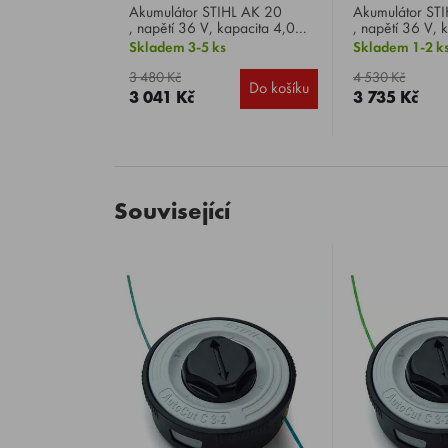
Akumulátor STIHL AK 20
Akumulátor STIHL AK 30 S
, napětí 36 V, kapacita 4,0
, napětí 36 V, 
Ah, typ baterie Li-ion.
Ah, typ baterie 
Skladem 3-5 ks
Skladem 1-2 k
1,2 kg.
3 480 Kč
4 530 Kč
Do košíku
3 041 Kč
3 735 Kč
Související