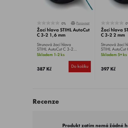
Porovnat
0%
0
Žací hlava STIHL AutoCut
Žací hlava S
C 3-2 1,6 mm
C 3-2 2 mm
Strunová žací hlava
Strunová žací h
STIHL AutoCut C 3-2
STIHL AutoCut 
, dvoustrunová, pro vyžínání a
, dvoustrunová,
Skladem 1-2 ks
Skladem 5+ ks
dočišťování. Žací struna se
dočišťování. Ža
automaticky nastaví krátkým
automaticky nas
Do košíku
přitisknutím žací hlavy k zemi.
přitisknutím žac
387 Kč
397 Kč
Vhodné pro model FSA 57.
Vhodné pro mo
Recenze
Produkt zatím nemá žádné 