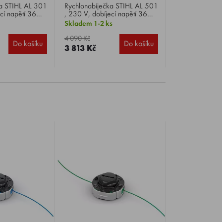
301
Rychlonabíječka STIHL AL 501
cí napětí 36
, 230 V, dobíjecí napětí 36
abíjení
V, pro velmi rychlé a šetrné
Skladem 1-2 ks
, AP a AR s
nabíjení akumulátorů AK, AP a
ním.
AR s aktivním chlazením.
4 090 Kč
Do košíku
Do košíku
3 813 Kč