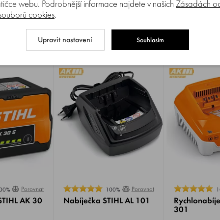
tičce webu. Podrobnější informace najdete v našich
Zásadách oc
 souborů cookies
.
Upravit nastavení
Souhlasím
Porovnat
Porovnat
00%
100%
1
STIHL AK 30
Nabíječka STIHL AL 101
Rychlonabíje
301