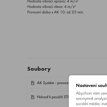
Hodnota vibrací vpravo: 4 m/s²
Hodnota vibrací vlevo: 4 m/s²
Provozní doba s AK 10: až 25 min
Soubory
AK Systém - provozní časy strojů
Nastavení souh
Abychom vám usnad
Návod k použití STIHL FSA 57
anonymně analyzova
sociální média, inz