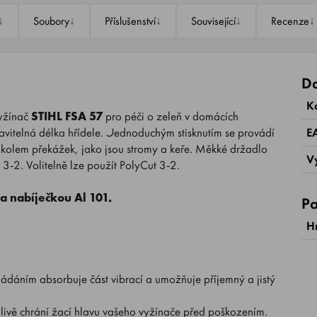
↓
↓
↓
↓
↓
Soubory
Příslušenství
Související
Recenze
Da
K
vyžínač
STIHL FSA 57
pro péči o zeleň v domácích
itelná délka hřídele. Jednoduchým stisknutím se provádí
E
 kolem překážek, jako jsou stromy a keře. Měkké držadlo
V
3-2. Volitelně lze použít PolyCut 3-2.
 nabíječkou Al 101.
Pa
H
áním absorbuje část vibrací a umožňuje příjemný a jistý
livě chrání žací hlavu vašeho vyžínače před poškozením.