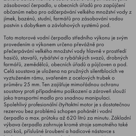
zásobovací čerpadlo, u obecních úřadů pro zapůjčení
občanům nebo pro odčerpávání velkého množství vody z
jímek, bazénů, studní, farmářů pro zásobování vodou
pastvin s dobytkem a závlahových systémů pod.
Toto motorové vodní čerpadlo středního výkonu je svým
provedením a výkonem určeno převážně pro
přečerpávání velkého množství vody hlavně v prostředí
hasičů, stavařů, rybářství a rybářských svazů, drobných
farmářů, zemědělců, obecních úřadů a půjčoven a pod.
Celá soustava je uložena na pružných silentblocích ve
vyztuženém rámu, svařeném z ocelových trubek o
průměru 25 mm. Ten zajišťuje mimořádnou ochranu
soustavy proti případnému poškození a zároveň slouží
jako transportní madlo pro snadnou manipulaci.
Spolehlivý profesionální čtyřtaktní motor je s dostatečnou
rezervou bez problémů schopen pohánět i vodní
čerpadlo o max. průtoku až 620 litrů za minutu. Základní
výbava čerpadla zahrnuje kromě stroje samotného také
sací koš, příslušné šroubení a hadicové nástavce s