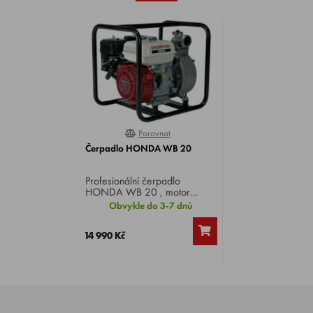
Porovnat
0%
Čerpadlo HONDA WB 20
Profesionální čerpadlo
HONDA WB 20 , motor
Honda GX 120, výkon 4 HP,
Obvykle do 3-7 dnů
sací hloubka 8 m, výtlak 32 m,
vstup/výstup 2", hmotnost 21
14 990 Kč
kg.