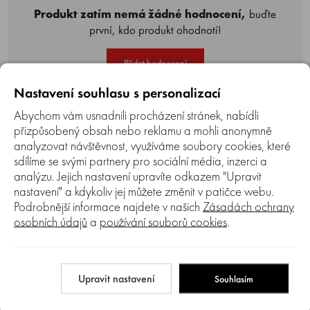
Produkt zatím nemá žádné hodnocení,
buďte
první, kdo produkt ohodnotí!
Přidat hodnocení
Nastavení souhlasu s personalizací
Abychom vám usnadnili procházení stránek, nabídli
přizpůsobený obsah nebo reklamu a mohli anonymně
analyzovat návštěvnost, využíváme soubory cookies, které
sdílíme se svými partnery pro sociální média, inzerci a
Poradna
analýzu. Jejich nastavení upravíte odkazem "Upravit
nastavení" a kdykoliv jej můžete změnit v patičce webu.
Podrobnější informace najdete v našich
Zásadách ochrany
osobních údajů
a
používání souborů cookies
.
Naši poradci a znalci sortimentu jsou
Upravit nastavení
Souhlasím
připraveni odpovídat na Vaše dotazy (Po–
Pá, 8–17 hod)
.