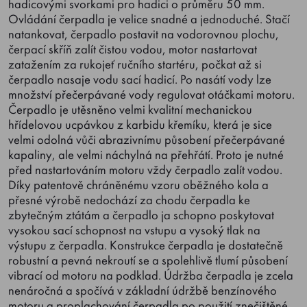
hadicovými svorkami pro hadici o průměru 50 mm.
Ovládání čerpadla je velice snadné a jednoduché. Stačí
natankovat, čerpadlo postavit na vodorovnou plochu,
čerpací skříň zalít čistou vodou, motor nastartovat
zatažením za rukojeť ručního startéru, počkat až si
čerpadlo nasaje vodu sací hadicí. Po nasátí vody lze
množství přečerpávané vody regulovat otáčkami motoru.
Čerpadlo je utěsněno velmi kvalitní mechanickou
hřídelovou ucpávkou z karbidu křemíku, která je sice
velmi odolná vůči abrazivnímu působení přečerpávané
kapaliny, ale velmi náchylná na přehřátí. Proto je nutné
před nastartováním motoru vždy čerpadlo zalít vodou.
Díky patentově chráněnému vzoru oběžného kola a
přesné výrobě nedochází za chodu čerpadla ke
zbytečným ztátám a čerpadlo ja schopno poskytovat
vysokou sací schopnost na vstupu a vysoký tlak na
výstupu z čerpadla. Konstrukce čerpadla je dostatečně
robustní a pevná nekroutí se a spolehlivě tlumí působení
vibrací od motoru na podklad. Údržba čerpadla je zcela
nenáročná a spočívá v základní údržbě benzínového
motoru a proplachování čerpadla po použití znečištěné,