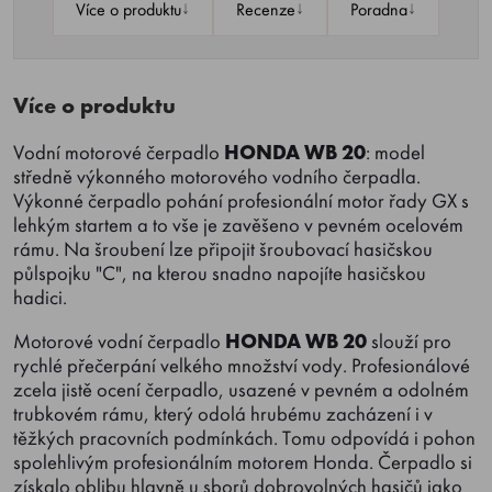
↓
↓
↓
Více o produktu
Recenze
Poradna
Více o produktu
Vodní motorové čerpadlo
HONDA WB 20
: model
středně výkonného motorového vodního čerpadla.
Výkonné čerpadlo pohání profesionální motor řady GX s
lehkým startem a to vše je zavěšeno v pevném ocelovém
rámu. Na šroubení lze připojit šroubovací hasičskou
půlspojku "C", na kterou snadno napojíte hasičskou
hadici.
Motorové vodní čerpadlo
HONDA WB 20
slouží pro
rychlé přečerpání velkého množství vody. Profesionálové
zcela jistě ocení čerpadlo, usazené v pevném a odolném
trubkovém rámu, který odolá hrubému zacházení i v
těžkých pracovních podmínkách. Tomu odpovídá i pohon
spolehlivým profesionálním motorem Honda. Čerpadlo si
získalo oblibu hlavně u sborů dobrovolných hasičů jako