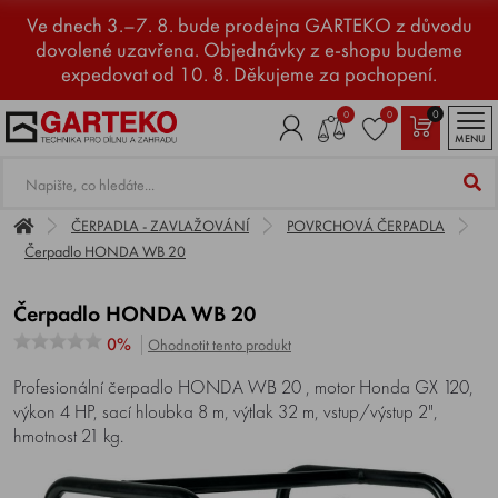
Ve dnech 3.–7. 8. bude prodejna GARTEKO z důvodu
dovolené uzavřena. Objednávky z e-shopu budeme
expedovat od 10. 8. Děkujeme za pochopení.
0
0
0
MENU
ČERPADLA - ZAVLAŽOVÁNÍ
POVRCHOVÁ ČERPADLA
Čerpadlo HONDA WB 20
Čerpadlo HONDA WB 20
0%
Ohodnotit tento produkt
Profesionální čerpadlo HONDA WB 20 , motor Honda GX 120,
výkon 4 HP, sací hloubka 8 m, výtlak 32 m, vstup/výstup 2",
hmotnost 21 kg.