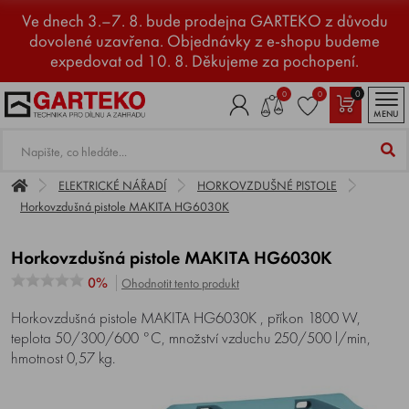
Ve dnech 3.–7. 8. bude prodejna GARTEKO z důvodu
dovolené uzavřena. Objednávky z e-shopu budeme
expedovat od 10. 8. Děkujeme za pochopení.
0
0
0
MENU
ELEKTRICKÉ NÁŘADÍ
HORKOVZDUŠNÉ PISTOLE
Horkovzdušná pistole MAKITA HG6030K
Horkovzdušná pistole MAKITA HG6030K
0%
Ohodnotit tento produkt
Horkovzdušná pistole MAKITA HG6030K , příkon 1800 W,
teplota 50/300/600 °C, množství vzduchu 250/500 l/min,
hmotnost 0,57 kg.