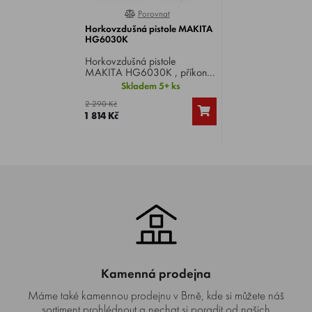
Porovnat
0%
Horkovzdušná pistole MAKITA
HG6030K
Horkovzdušná pistole
MAKITA HG6030K , příkon
1800 W, teplota
Skladem 5+ ks
50/300/600 °C, množství
2 290 Kč
vzduchu 250/500 l/min,
1 814 Kč
hmotnost 0,57 kg.
Kamenná prodejna
Máme také kamennou prodejnu v Brně, kde si můžete náš
sortiment prohlédnout a nechat si poradit od našich