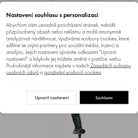
a stanoviska zákazníků. Společnost GARTEKO s.r.o. texty
zákazníků předem neschvaluje ani neověřuje.
Nastavení souhlasu s personalizací
Abychom vám usnadnili procházení stránek, nabídli
Zatím zde nejsou žádné dotazy. Buďte první, kdo se zeptá!
přizpůsobený obsah nebo reklamu a mohli anonymně
analyzovat návštěvnost, využíváme soubory cookies, které
sdílíme se svými partnery pro sociální média, inzerci a
analýzu. Jejich nastavení upravíte odkazem "Upravit
nastavení" a kdykoliv jej můžete změnit v patičce webu.
Podrobnější informace najdete v našich
Zásadách ochrany
osobních údajů
a
používání souborů cookies
.
NAPOSLEDY ZOBRAZENÉ
Upravit nastavení
Souhlasím