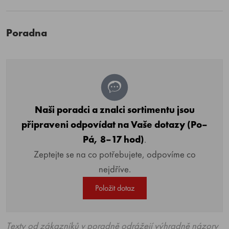
Poradna
Naši poradci a znalci sortimentu jsou
připraveni odpovídat na Vaše dotazy (Po–
Pá, 8–17 hod)
.
Zeptejte se na co potřebujete, odpovíme co
nejdříve.
Položit dotaz
Texty od zákazníků v poradně odrážejí výhradně názory