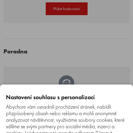
Přidat hodnocení
Poradna
Naši poradci a znalci sortimentu jsou
Nastavení souhlasu s personalizací
připraveni odpovídat na Vaše dotazy (Po–
Abychom vám usnadnili procházení stránek, nabídli
přizpůsobený obsah nebo reklamu a mohli anonymně
Pá, 8–17 hod)
.
analyzovat návštěvnost, využíváme soubory cookies, které
Zeptejte se na co potřebujete, odpovíme co
sdílíme se svými partnery pro sociální média, inzerci a
nejdříve.
analýzu. Jejich nastavení upravíte odkazem "Upravit