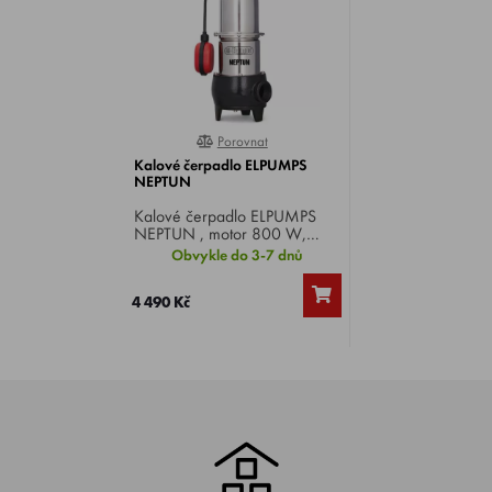
Porovnat
0%
Kalové čerpadlo ELPUMPS
NEPTUN
Kalové čerpadlo ELPUMPS
NEPTUN , motor 800 W,
max. dopravní výška 9 m,
Obvykle do 3-7 dnů
max. dopravní množství
15000 l/h, pro čistou i silně
4 490 Kč
znečištěnou vodu, septik.