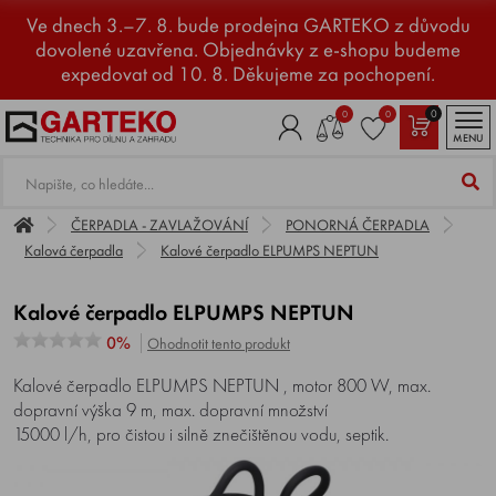
Ve dnech 3.–7. 8. bude prodejna GARTEKO z důvodu
dovolené uzavřena. Objednávky z e-shopu budeme
expedovat od 10. 8. Děkujeme za pochopení.
0
0
0
MENU
ČERPADLA - ZAVLAŽOVÁNÍ
PONORNÁ ČERPADLA
Kalová čerpadla
Kalové čerpadlo ELPUMPS NEPTUN
Kalové čerpadlo ELPUMPS NEPTUN
0%
Ohodnotit tento produkt
Kalové čerpadlo ELPUMPS NEPTUN , motor 800 W, max.
dopravní výška 9 m, max. dopravní množství
15000 l/h, pro čistou i silně znečištěnou vodu, septik.