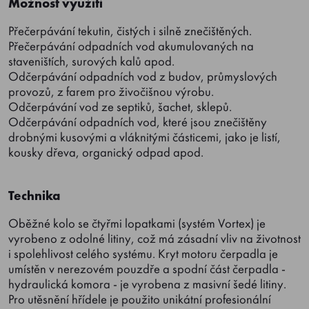
Možnost využití
Přečerpávání tekutin, čistých i silně znečištěných.
Přečerpávání odpadních vod akumulovaných na
staveništích, surových kalů apod.
Odčerpávání odpadních vod z budov, průmyslových
provozů, z farem pro živočišnou výrobu.
Odčerpávání vod ze septiků, šachet, sklepů.
Odčerpávání odpadních vod, které jsou znečištěny
drobnými kusovými a vláknitými částicemi, jako je listí,
kousky dřeva, organický odpad apod.
Technika
Oběžné kolo se čtyřmi lopatkami (systém Vortex) je
vyrobeno z odolné litiny, což má zásadní vliv na životnost
i spolehlivost celého systému. Kryt motoru čerpadla je
umístěn v nerezovém pouzdře a spodní část čerpadla -
hydraulická komora - je vyrobena z masivní šedé litiny.
Pro utěsnění hřídele je použito unikátní profesionální