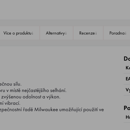
↓
↓
↓
↓
Více o produktu
Alternativy
Recenze
Poradna
Da
K
E
čnou sílu.
V
ru v místě nejčastějšího selhání.
 zvýšenou odolnost a výkon.
í vibrací.
Pa
zpečnostní řadě Milwaukee umožňující použití ve
H