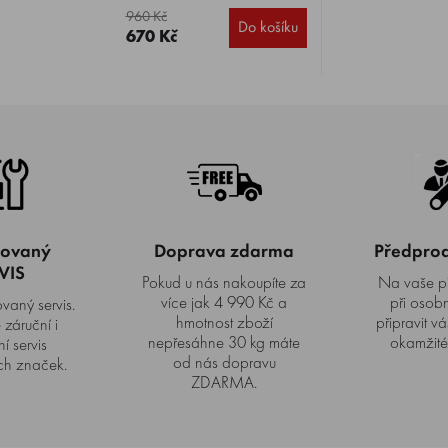
960 Kč
Do košíku
670 Kč
zovaný
Doprava zdarma
Předprode
VIS
Pokud u nás nakoupíte za
Na vaše p
více jak 4 990 Kč a
při osob
vaný servis.
hmotnost zboží
připravit vá
záruční i
nepřesáhne 30 kg máte
okamžité
í servis
od nás dopravu
h značek.
ZDARMA.