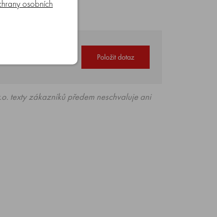
hrany osobních
á, 8–17 hod)
.
Položit dotaz
o. texty zákazníků předem neschvaluje ani