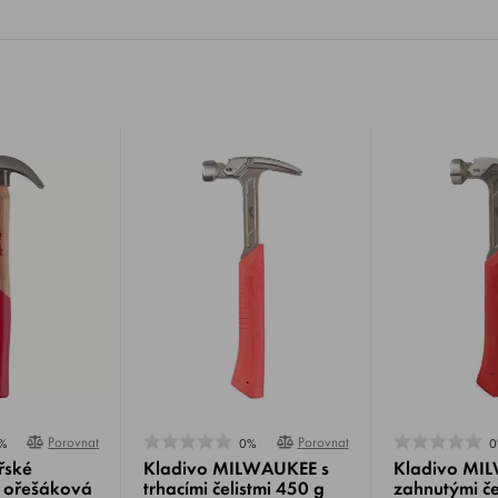
Porovnat
Porovnat
%
0%
0
řské
Kladivo MILWAUKEE s
Kladivo MI
ořešáková
trhacími čelistmi 450 g
zahnutými če