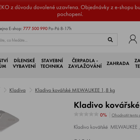
EKO z důvodu dovolené uzavřena. Objednávky z e-shopu b
pochopení.
ejna
E-shop:
777 500 990
Po-Pá 8-17h
STVÍ
DÍLENSKÉ
STAVEBNÍ
ČERPADLA -
Z
ZAHRADA
JŮM
VYBAVENÍ
TECHNIKA
ZAVLAŽOVÁNÍ
T
Kladiva
Kladivo kovářské MILWAUKEE 1,8 kg
Kladivo kovářs
0%
Ohodnotit tento 
Kladivo kovářské MILWAUKEE , hm