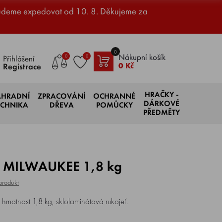
udeme expedovat od 10. 8. Děkujeme za
0
Nákupní košík
0
0
Přihlášení
0 Kč
Registrace
HRAČKY -
AHRADNÍ
ZPRACOVÁNÍ
OCHRANNÉ
DÁRKOVÉ
ECHNIKA
DŘEVA
POMŮCKY
PŘEDMĚTY
ké MILWAUKEE 1,8 kg
produkt
otnost 1,8 kg, sklolaminátová rukojeť.