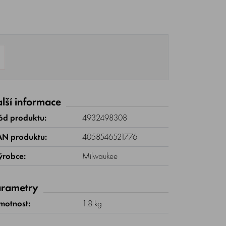
lší informace
ód produktu:
4932498308
AN produktu:
4058546521776
ýrobce:
Milwaukee
rametry
motnost:
1.8 kg