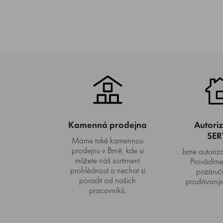
Kamenná prodejna
Autori
SER
Máme také kamennou
prodejnu v Brně, kde si
Jsme autorizo
můžete náš sortiment
Provádíme 
prohlédnout a nechat si
pozáručn
poradit od našich
prodávanýc
pracovníků.