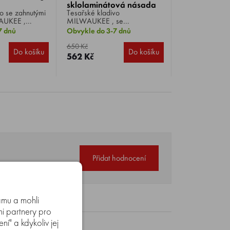
sklolaminátová násada
o se zahnutými
Tesařské kladivo
450 g
AUKEE ,
MILWAUKEE , se
yt pro hřebík
sklolaminátovou násadou,
7 dnů
Obvykle do 3-7 dnů
í manipulaci,
hmotnost 450 g.
.
650 Kč
Do košíku
Do košíku
562 Kč
Přidat hodnocení
amu a mohli
mi partnery pro
í" a kdykoliv jej