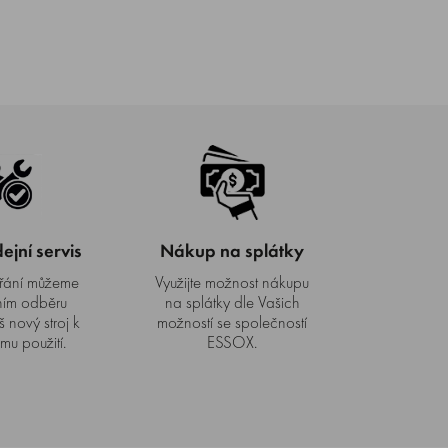
jní servis
Nákup na splátky
řání můžeme
Využijte možnost nákupu
ním odběru
na splátky dle Vašich
š nový stroj k
možností se společností
mu použití.
ESSOX.