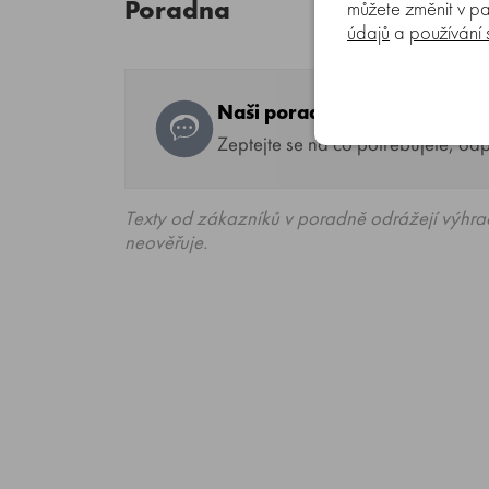
Poradna
můžete změnit v pa
údajů
a
používání
Naši poradci a znalci sortim
Zeptejte se na co potřebujete, od
Texty od zákazníků v poradně odrážejí výhra
neověřuje.