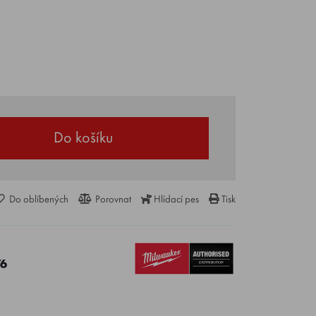
Do košíku
Do oblíbených
Porovnat
Hlídací pes
Tisk
76