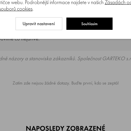
tičce webu. Podrobnější informace najdete v našich
Zásadách oc
 souborů cookies
.
Upravit nastavení
Souhlasím
entu jsou připraveni odpovídat na Vaše dotazy (Po–P
povíme co nejdříve.
dně názory a stanoviska zákazníků. Společnost GARTEKO s.r.
Zatím zde nejsou žádné dotazy. Buďte první, kdo se zeptá!
NAPOSLEDY ZOBRAZENÉ