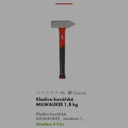
Porovnat
0%
Kladivo kovářské
MILWAUKEE 1,8 kg
Kladivo kovářské
MILWAUKEE , hmotnost 1,8
kg, sklolaminátová rukojeť.
Skladem 3-5 ks