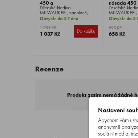
450 g
násada 450
Dílenské kladivo
Tesařské kladi
MILWAUKEE , zaoblené,
MILWAUKEE , 
hmotnost 450 g.
násadou, hmotn
Obvykle do 3-7 dnů
Obvykle do 3-
1 255 Kč
690 Kč
Do košíku
1 037 Kč
658 Kč
Recenze
Produkt zatím nemá žádné 
Nastavení souh
Abychom vám usnad
anonymně analyzova
sociální média, inz