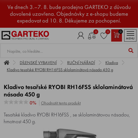
Ve dnech 3.–7. 8. bude prodejna GARTEKO z důvodu
dovolené uzavřena. Objednávky z e-shopu budeme
expedovat od 10. 8. Děkujeme za pochopení.
0
0
0
MENU
DÍLENSKÉ VYBAVENÍ
RUČNÍ NÁŘADÍ
Kladiva
Kladivo tesařské RYOBI RH16FSS sklolaminátová násada 450 g
Kladivo tesařské RYOBI RH16FSS sklolaminátová
násada 450 g
0%
Ohodnotit tento produkt
Tesařské kladivo RYOBI RH16FSS , se sklolaminátovou násadou,
hmotnost 450 g.