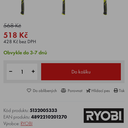
568 Kč
518 Kč
428 Kč bez DPH
Obvykle do 3-7 dnů
Do košíku
Do oblíbených
Porovnat
Hlídací pes
Tisk
Kód produktu:
5132005333
EAN produktu:
4892210201270
Výrobce:
RYOBI