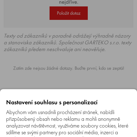
nejdříve.
Položit dotaz
Texty od zákazníků v poradně odrážejí výhradně názory
a stanoviska zákazníků. Společnost GARTEKO s.r.o. texty
zákazníků předem neschvaluje ani neověřuje.
Zatím zde nejsou žádné dotazy. Buďte první, kdo se zeptá!
Nastavení souhlasu s personalizací
Abychom vám usnadnili procházení stránek, nabídli
NAPOSLEDY ZOBRAZENÉ
přizpůsobený obsah nebo reklamu a mohli anonymně
analyzovat návštěvnost, využíváme soubory cookies, které
sdílíme se svými partnery pro sociální média, inzerci a