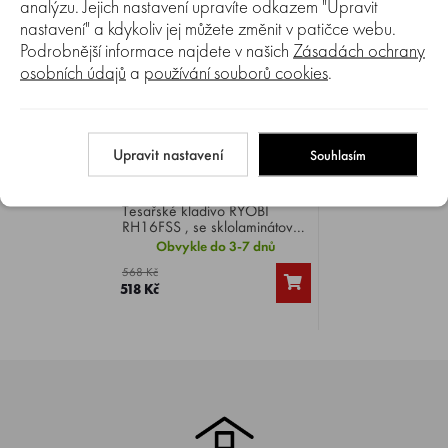
analýzu. Jejich nastavení upravíte odkazem "Upravit
nastavení" a kdykoliv jej můžete změnit v patičce webu.
Podrobnější informace najdete v našich
Zásadách ochrany
osobních údajů
a
používání souborů cookies
.
Porovnat
0%
Upravit nastavení
Souhlasím
Kladivo tesařské RYOBI
RH16FSS sklolaminátová
násada 450 g
Tesařské kladivo RYOBI
RH16FSS , se sklolaminátovou
násadou, hmotnost 450 g.
Obvykle do 3-7 dnů
568 Kč
518 Kč