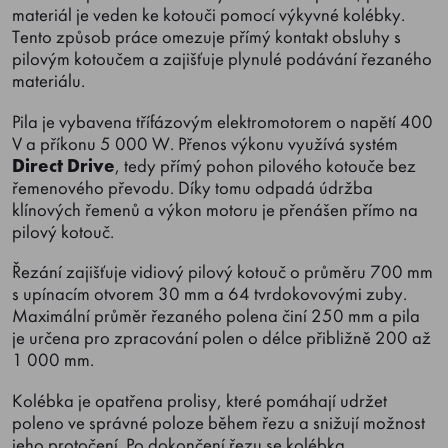
materiál je veden ke kotouči pomocí výkyvné kolébky.
Tento způsob práce omezuje přímý kontakt obsluhy s
pilovým kotoučem a zajišťuje plynulé podávání řezaného
materiálu.
Pila je vybavena třífázovým elektromotorem o napětí 400
V a příkonu 5 000 W. Přenos výkonu využívá systém
Direct Drive
, tedy přímý pohon pilového kotouče bez
řemenového převodu. Díky tomu odpadá údržba
klínových řemenů a výkon motoru je přenášen přímo na
pilový kotouč.
Řezání zajišťuje vidiový pilový kotouč o průměru 700 mm
s upínacím otvorem 30 mm a 64 tvrdokovovými zuby.
Maximální průměr řezaného polena činí 250 mm a pila
je určena pro zpracování polen o délce přibližně 200 až
1 000 mm.
Kolébka je opatřena prolisy, které pomáhají udržet
poleno ve správné poloze během řezu a snižují možnost
jeho protočení. Po dokončení řezu se kolébka