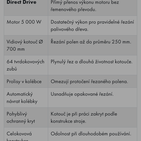
Direct Drive
Přímý přenos výkonu motoru bez
řemenového převodu.
Motor 5 000 W
Dostatečný výkon pro pravidelné řezání
palivového dřeva.
Vidiový kotouč Ø
Řezání polen až do průměru 250 mm.
700 mm
64 tvrdokovových
Plynulý řez a dlouhá životnost kotouče.
zubů
Prolisy v kolébce
Omezují protočení řezaného polena.
Automatický
Usnadňuje opakované řezání.
návrat kolébky
Pohyblivý
Kotouč je při práci zakryt podle
ochranný kryt
konstrukce stroje.
Celokovová
Odolnost při dlouhodobém používání.
konstrukce