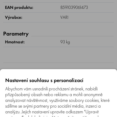
EAN produktu:
8591039061473
Výrobce:
VARI
Parametry
Hmotnost:
93 kg
Příslušenství
Nastavení souhlasu s personalizací
Abychom vám usnadnili procházení stránek, nabídli
přizpůsobený obsah nebo reklamu a mohli anonymně
analyzovat návštěvnost, využíváme soubory cookies, které
sdílíme se svými partnery pro sociální média, inzerci a
analýzu. Jejich nastavení upravíte odkazem "Upravit