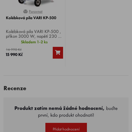
Porovnat
0%
Kolébková pila VARI KP-500
Kolébková pila VARI KP-500 ,
příkon 3000 W, napětí 230 V,
průměr kotouče 505 mm, max.
Skladem 1-2 ks
průměr špalku 17 cm, délka
16 990 Kč
špalku 25 - 100 cm, hmotnost
15 990 Kč
57 kg.
Recenze
Produkt zatím nemá žádné hodnocení,
buďte
první, kdo produkt ohodnotí!
Přidat hodnocení