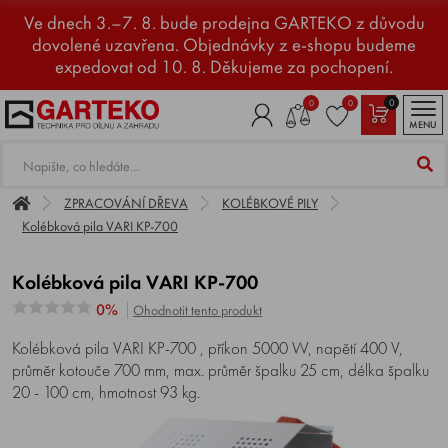
Ve dnech 3.–7. 8. bude prodejna GARTEKO z důvodu
dovolené uzavřena. Objednávky z e-shopu budeme
expedovat od 10. 8. Děkujeme za pochopení.
0
0
0
MENU
ZPRACOVÁNÍ DŘEVA
KOLÉBKOVÉ PILY
Kolébková pila VARI KP-700
Kolébková pila VARI KP-700
0%
Ohodnotit tento produkt
Kolébková pila VARI KP-700 , příkon 5000 W, napětí 400 V,
průměr kotouče 700 mm, max. průměr špalku 25 cm, délka špalku
20 - 100 cm, hmotnost 93 kg.