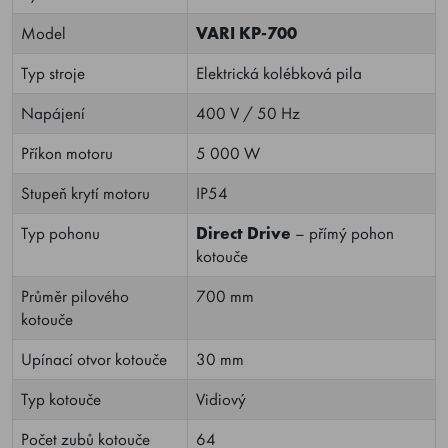
Model
VARI KP-700
Typ stroje
Elektrická kolébková pila
Napájení
400 V / 50 Hz
Příkon motoru
5 000 W
Stupeň krytí motoru
IP54
Typ pohonu
Direct Drive
– přímý pohon
kotouče
Průměr pilového
700 mm
kotouče
Upínací otvor kotouče
30 mm
Typ kotouče
Vidiový
Počet zubů kotouče
64