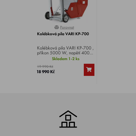
Porovnat
0%
Kolébková pila VARI KP-700
Kolébková pila VARI KP-700 ,
příkon 5000 W, napětí 400
V, průměr kotouče 700 mm,
Skladem 1-2 ks
max. průměr špalku 25 cm,
19 990 Kč
délka špalku 20 - 100 cm,
18 990 Kč
hmotnost 93 kg.