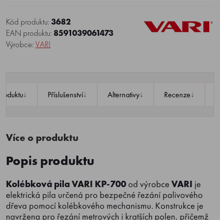
Kód produktu:
3682
EAN produktu:
8591039061473
Výrobce:
VARI
↓
↓
↓
↓
produktu
Příslušenství
Alternativy
Recenze
P
Více o produktu
Popis produktu
Kolébková pila
VARI KP-700
od výrobce
VARI
je
elektrická pila určená pro bezpečné řezání palivového
dřeva pomocí kolébkového mechanismu. Konstrukce je
navržena pro řezání metrových i kratších polen, přičemž