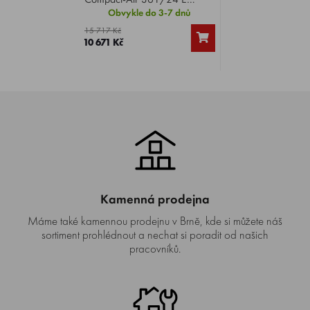
, příkon 2200 W, otáčky
Obvykle do 3-7 dnů
2850 ot./min, max. provozní
15 717 Kč
tlak 10 bar, sací výkon 356
10 671 Kč
l/min, hmotnost 37,6 kg.
Kamenná prodejna
Máme také kamennou prodejnu v Brně, kde si můžete náš
sortiment prohlédnout a nechat si poradit od našich
pracovníků.