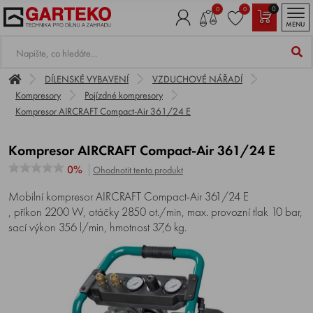
0
0
0
MENU
DÍLENSKÉ VYBAVENÍ
VZDUCHOVÉ NÁŘADÍ
Kompresory
Pojízdné kompresory
Kompresor AIRCRAFT Compact-Air 361/24 E
Kompresor AIRCRAFT Compact-Air 361/24 E
0%
Ohodnotit tento produkt
Mobilní kompresor AIRCRAFT Compact-Air 361/24 E
, příkon 2200 W, otáčky 2850 ot./min, max. provozní tlak 10 bar,
sací výkon 356 l/min, hmotnost 37,6 kg.