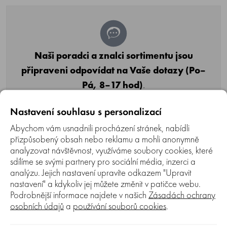
Naši poradci a znalci sortimentu jsou
připraveni odpovídat na Vaše dotazy (Po–
Pá, 8–17 hod)
.
Zeptejte se na co potřebujete, odpovíme co
Nastavení souhlasu s personalizací
nejdříve.
Abychom vám usnadnili procházení stránek, nabídli
Položit dotaz
přizpůsobený obsah nebo reklamu a mohli anonymně
analyzovat návštěvnost, využíváme soubory cookies, které
sdílíme se svými partnery pro sociální média, inzerci a
Texty od zákazníků v poradně odrážejí výhradně názory
analýzu. Jejich nastavení upravíte odkazem "Upravit
a stanoviska zákazníků. Společnost GARTEKO s.r.o. texty
nastavení" a kdykoliv jej můžete změnit v patičce webu.
zákazníků předem neschvaluje ani neověřuje.
Podrobnější informace najdete v našich
Zásadách ochrany
osobních údajů
a
používání souborů cookies
.
Zatím zde nejsou žádné dotazy. Buďte první, kdo se zeptá!