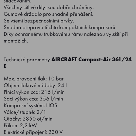
stlačováním.
Všechny citlivé díly jsou dobře chráněny.
Gumové držadlo pro snadné přenášení.
Se všemi bezpečnostními prvky.
Snadná přeprava těchto kompaktních kompresorů.
Díky ochrannému trubkovému rámu naleznou využití při
montážích.
Technické parametry
AIRCRAFT Compact-Air 361/24
E
Max. provozní tlak: 10 bar
Objem tlakové nádoby: 24 l
Plnící výkon cca: 215 l/min
Sací výkon cca: 356 l/min
Kompresní systém: HOS
Válce/stupně: 2/1
Otáčky: 2850 ot/min
Příkon: 2,2 kW
Elektrické připojení: 230 V