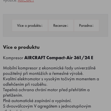
Výrobce:
AIRCRAFT
↓
↓
↓
Více o produktu
Recenze
Poradna
Více o produktu
Kompresor
AIRCRAFT Compact-Air 361/24 E
Mobilní kompresor z ekonomické řady univerzálně
použitelný při montážích a řemeslné výrobě.
Kvalitní elektromotor s vysokým točivým momentem a
odlehčením při rozběhu.
Tepelná ochrana chrání motor před přehřátím a
přetížením.
Plně automatické zapínání a vypínání.
S dvouválcovým V agregátem s jednostupňovým