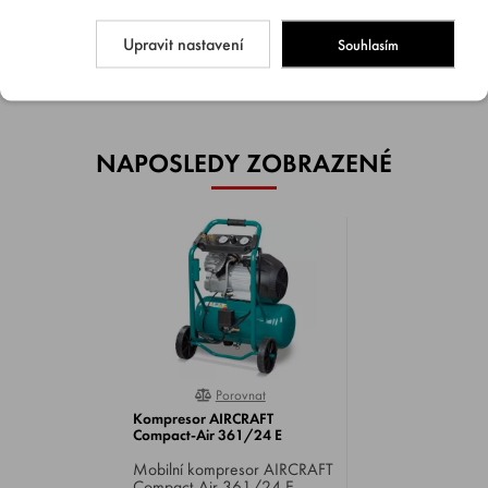
Upravit nastavení
Souhlasím
NAPOSLEDY ZOBRAZENÉ
Porovnat
0%
Kompresor AIRCRAFT
Compact-Air 361/24 E
Mobilní kompresor AIRCRAFT
Compact-Air 361/24 E