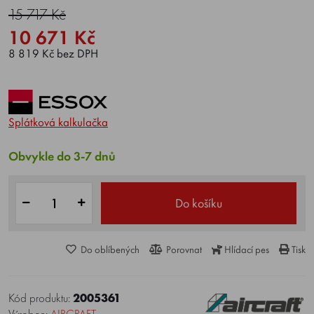
15 717 Kč
10 671 Kč
8 819 Kč bez DPH
Splátková kalkulačka
Obvykle do 3-7 dnů
Do košíku
Do oblíbených
Porovnat
Hlídací pes
Tisk
Kód produktu:
2005361