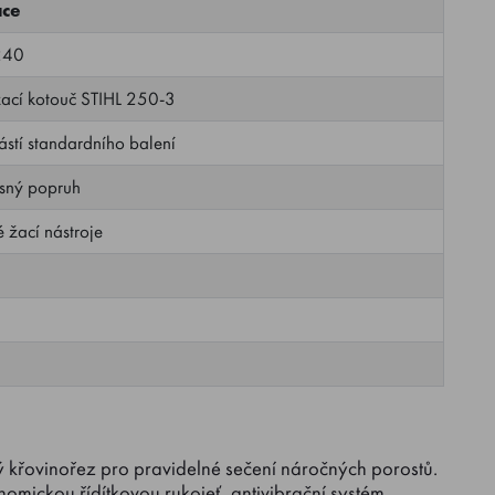
ace
240
žací kotouč STIHL 250-3
ástí standardního balení
osný popruh
 žací nástroje
křovinořez pro pravidelné sečení náročných porostů.
mickou řídítkovou rukojeť, antivibrační systém,