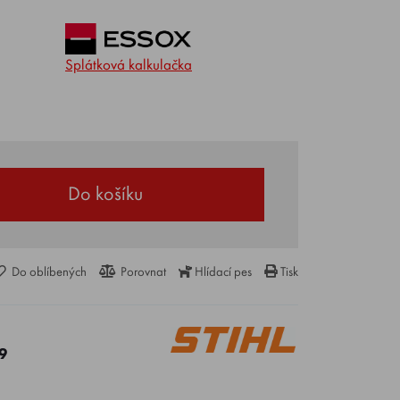
Splátková kalkulačka
Do košíku
Do oblíbených
Porovnat
Hlídací pes
Tisk
9