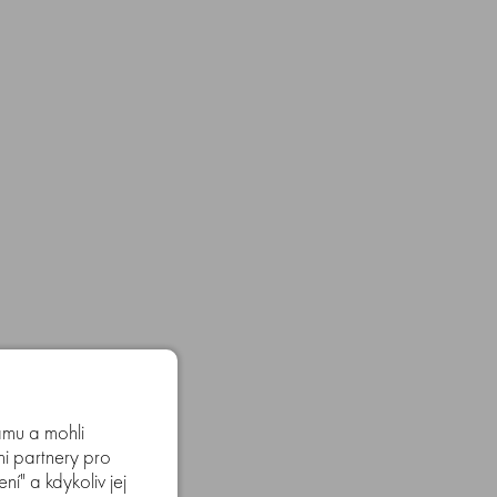
amu a mohli
mi partnery pro
í" a kdykoliv jej