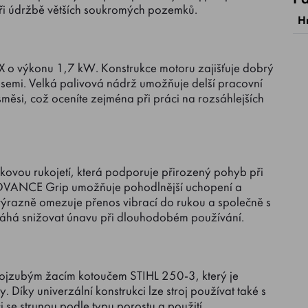
 při údržbě větších soukromých pozemků.
H
IX o výkonu 1,7 kW. Konstrukce motoru zajišťuje dobrý
semi. Velká palivová nádrž umožňuje delší pracovní
měsi, což oceníte zejména při práci na rozsáhlejších
ovou rukojetí, která podporuje přirozený pohyb při
 ADVANCE Grip umožňuje pohodlnější uchopení a
L výrazně omezuje přenos vibrací do rukou a společně s
á snižovat únavu při dlouhodobém používání.
rojzubým žacím kotoučem STIHL 250-3, který je
y. Díky univerzální konstrukci lze stroj používat také s
 se strunou podle typu porostu a použití.