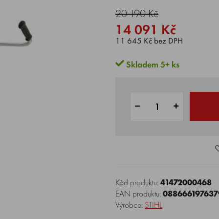
20 190 Kč
14 091 Kč
11 645 Kč bez DPH
Skladem 5+ ks
Kód produktu:
41472000468
EAN produktu:
088666197637
Výrobce:
STIHL