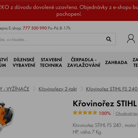
EKO z důvodu dovolené uzavřena. Objednávky z e-shopu b
pochopení.
ejna
E-shop:
777 500 990
Po-Pá 8-17h
STVÍ
DÍLENSKÉ
STAVEBNÍ
ČERPADLA -
Z
ZAHRADA
JŮM
VYBAVENÍ
TECHNIKA
ZAVLAŽOVÁNÍ
T
 - VYŽÍNAČE
Křovinořezy 2-takt
Křovinořez STIHL FS 2
Křovinořez STI
100%
Ohodnotit ten
Křovinořez STIHL FS 240 , motor
HP, váha 7 Kg.