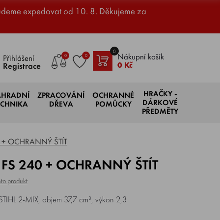
udeme expedovat od 10. 8. Děkujeme za
0
Nákupní košík
0
0
Přihlášení
0 Kč
Registrace
HRAČKY -
AHRADNÍ
ZPRACOVÁNÍ
OCHRANNÉ
DÁRKOVÉ
ECHNIKA
DŘEVA
POMŮCKY
PŘEDMĚTY
40 + OCHRANNÝ ŠTÍT
HL FS 240 + OCHRANNÝ ŠTÍT
to produkt
 STIHL 2-MIX, objem 37,7 cm³, výkon 2,3