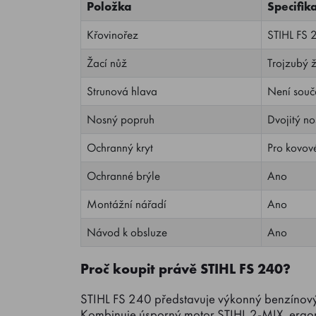
Položka
Specifik
Křovinořez
STIHL FS 
Žací nůž
Trojzubý 
Strunová hlava
Není souč
Nosný popruh
Dvojitý n
Ochranný kryt
Pro kovové
Ochranné brýle
Ano
Montážní nářadí
Ano
Návod k obsluze
Ano
Proč koupit právě STIHL FS 240?
STIHL FS 240 představuje výkonný benzínový 
Kombinuje úsporný motor STIHL 2-MIX, ergono