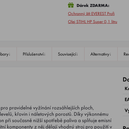
Dárek ZDARMA:
Ochranný štít EVEREST Profi
Olej STIHL HP Super 0,1 litru
↓
↓
↓
↓
bory
Příslušenství
Související
Alternativy
Re
Da
K
E
pro pravidelné vyžínání rozsáhlejších ploch,
V
levelů, křovin i náletových porostů. Díky výkonnému
 při současně nižší spotřebě paliva a splňuje emisní
tní komponenty z něj dělají vhodný stroj pro použití v
Pa