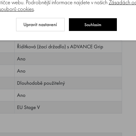
tičce webu. Podrobnější informace najdete v našich
Zásadách oc
 souborů cookies
.
7,0 kg
0,75 l
Upravit nastavení
Souhlasím
180 cm
Řídítková (žací držadlo) s ADVANCE Grip
Ano
Ano
Dlouhodobě použitelný
Ano
EU Stage V