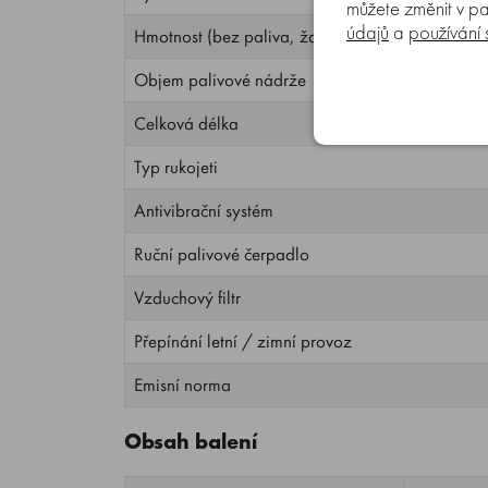
můžete změnit v pa
údajů
a
používání
Hmotnost (bez paliva, žacího nástroje a krytu)
Objem palivové nádrže
Celková délka
Typ rukojeti
Antivibrační systém
Ruční palivové čerpadlo
Vzduchový filtr
Přepínání letní / zimní provoz
Emisní norma
Obsah balení