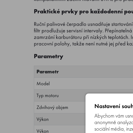
Praktické prvky pro každodenní po
Ruční palivové čerpadlo usnadňuje startován
filtr prodlužuje servisní intervaly. Přepínate
zamrzání karburátoru při nízkých teplotách. 
pracovní polohy, takže není nutné jej před k
Parametry
Parametr
Model
Typ motoru
Nastavení souh
Zdvihový objem
Abychom vám usnad
Výkon
anonymně analyzova
sociální média, inz
Výkon