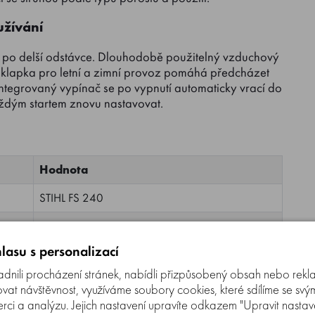
užívání
í po delší odstávce. Dlouhodobě použitelný vzduchový
lná klapka pro letní a zimní provoz pomáhá předcházet
Integrovaný vypínač se po vypnutí automaticky vrací do
aždým startem znovu nastavovat.
Hodnota
STIHL FS 240
STIHL 2-MIX
lasu s personalizací
37,7 cm³
nili procházení stránek, nabídli přizpůsobený obsah nebo rekl
1,7 kW
t návštěvnost, využíváme soubory cookies, které sdílíme se svý
erci a analýzu. Jejich nastavení upravíte odkazem "Upravit nastaven
2,3 HP