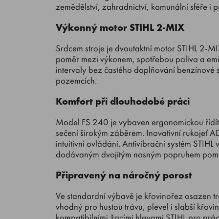
zemědělství, zahradnictví, komunální sféře i
Výkonný motor STIHL 2-MIX
Srdcem stroje je dvoutaktní motor STIHL 2-M
poměr mezi výkonem, spotřebou paliva a emi
intervaly bez častého doplňování benzínové s
pozemcích.
Komfort při dlouhodobé práci
Model FS 240 je vybaven ergonomickou řídítk
sečení širokým záběrem. Inovativní rukojeť
intuitivní ovládání. Antivibrační systém STIH
dodávaným dvojitým nosným popruhem pomáh
Připravený na náročný porost
Ve standardní výbavě je křovinořez osazen t
vhodný pro hustou trávu, plevel i slabší křovin
kompatibilními žacími hlavami STIHL pro práci