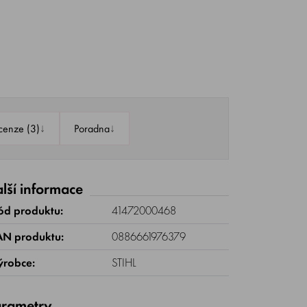
↓
↓
cenze (3)
Poradna
lší informace
ód produktu:
41472000468
AN produktu:
0886661976379
ýrobce:
STIHL
rametry