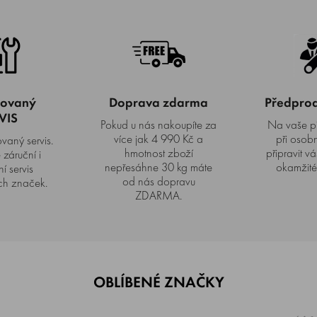
zovaný
Doprava zdarma
Předprode
VIS
Pokud u nás nakoupíte za
Na vaše p
více jak 4 990 Kč a
při osob
vaný servis.
hmotnost zboží
připravit vá
záruční i
nepřesáhne 30 kg máte
okamžité
í servis
od nás dopravu
h značek.
ZDARMA.
OBLÍBENÉ ZNAČKY