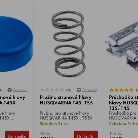
Porovnat
Porovnat
%
0%
1
unové hlavy
Pružina strunové hlavy
Průchodka s
 T45X
HUSQVARNA T45, T55
hlavy HUSQ
T35, T45
vé hlavy
Pružina pro strunové hlavy
Průchodka pro 
45X ,
HUSQVARNA T45X , T55X.
HUSQVARNA T
T35, T35X, T
Skladem 5+ ks
Skladem 5+ ks
90 Kč
116 Kč
Do košíku
Do košíku