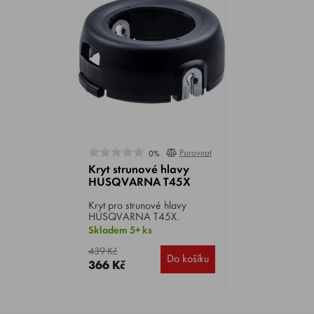
Porovnat
0%
Kryt strunové hlavy
HUSQVARNA T45X
Kryt pro strunové hlavy
HUSQVARNA T45X.
Skladem 5+ ks
439 Kč
Do košíku
366 Kč