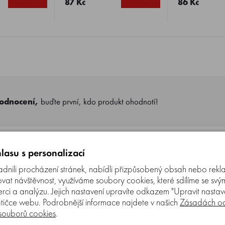
87 Kč
86 Kč
hodnocení,
buďte první, kdo produkt ohodnotí!
lasu s personalizací
nili procházení stránek, nabídli přizpůsobený obsah nebo rekl
t návštěvnost, využíváme soubory cookies, které sdílíme se svý
erci a analýzu. Jejich nastavení upravíte odkazem "Upravit nastaven
tičce webu. Podrobnější informace najdete v našich
Zásadách oc
 souborů cookies
.
entu jsou připraveni odpovídat na Vaše dotazy (Po–P