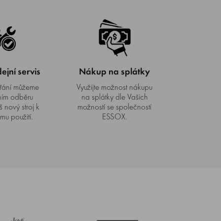
jní servis
Nákup na splátky
řání můžeme
Využijte možnost nákupu
ním odběru
na splátky dle Vašich
š nový stroj k
možností se společností
mu použití.
ESSOX.