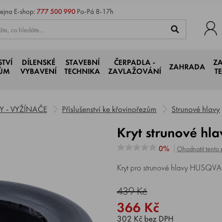
ejna
E-shop:
777 500 990
Po-Pá 8-17h
STVÍ
DÍLENSKÉ
STAVEBNÍ
ČERPADLA -
Z
ZAHRADA
JŮM
VYBAVENÍ
TECHNIKA
ZAVLAŽOVÁNÍ
T
 - VYŽÍNAČE
Příslušenství ke křovinořezům
Strunové hlavy
Kryt strunové 
0%
Ohodnotit tento 
Kryt pro strunové hlavy HUSQV
439 Kč
366 Kč
302 Kč bez DPH