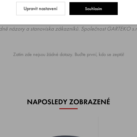
povíme co nejdříve.
Upravit nastavení
Souhlasím
dně názory a stanoviska zákazníků. Společnost GARTEKO s.r.
Zatím zde nejsou žádné dotazy. Buďte první, kdo se zeptá!
NAPOSLEDY ZOBRAZENÉ