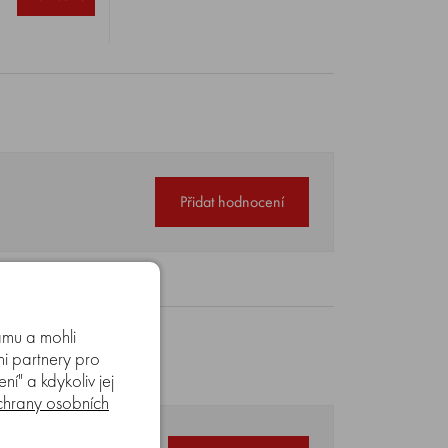
Přidat hodnocení
amu a mohli
mi partnery pro
í" a kdykoliv jej
hrany osobních
á, 8–17 hod)
.