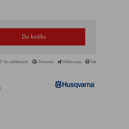
Do košíku
Do oblíbených
Porovnat
Hlídací pes
Tisk
1