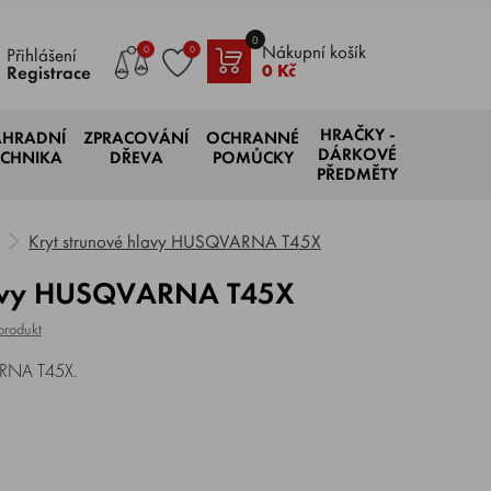
0
Nákupní košík
0
0
Přihlášení
0 Kč
Registrace
HRAČKY -
AHRADNÍ
ZPRACOVÁNÍ
OCHRANNÉ
DÁRKOVÉ
ECHNIKA
DŘEVA
POMŮCKY
PŘEDMĚTY
Kryt strunové hlavy HUSQVARNA T45X
hlavy HUSQVARNA T45X
produkt
ARNA T45X.