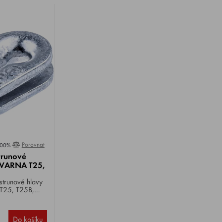
Porovnat
00%
trunové
VARNA T25,
strunové hlavy
25, T25B,
45X .
Do košíku