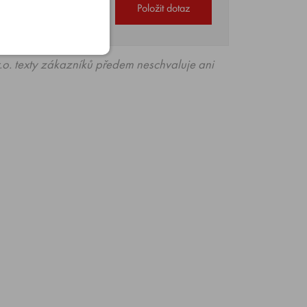
Položit dotaz
o. texty zákazníků předem neschvaluje ani