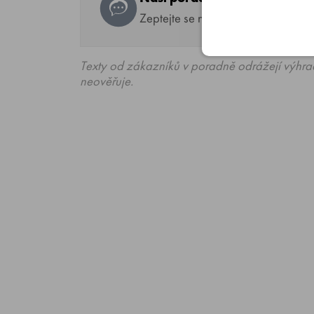
Zeptejte se na co potřebujete, od
Texty od zákazníků v poradně odrážejí výhra
neověřuje.