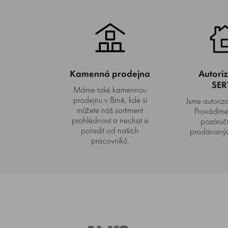
Kamenná prodejna
Autori
SER
Máme také kamennou
prodejnu v Brně, kde si
Jsme autorizo
můžete náš sortiment
Provádíme 
prohlédnout a nechat si
pozáručn
poradit od našich
prodávanýc
pracovníků.