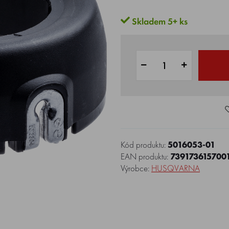
Skladem 5+ ks
Kód produktu:
5016053-01
EAN produktu:
739173615700
Výrobce:
HUSQVARNA