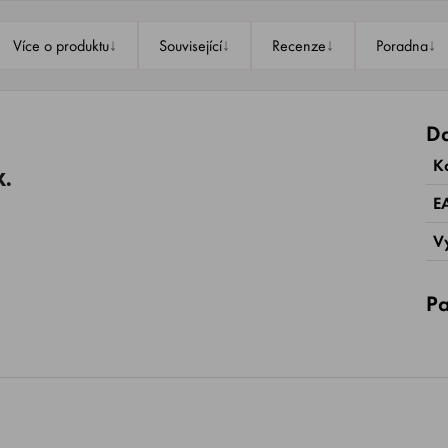
↓
↓
↓
↓
Více o produktu
Související
Recenze
Poradna
Da
K
X.
E
V
Pa