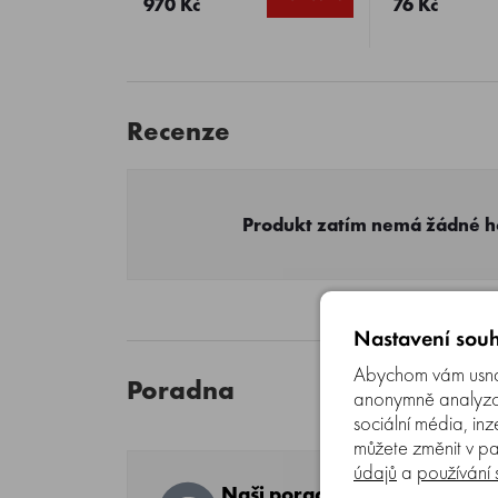
970 Kč
76 Kč
Recenze
Produkt zatím nemá žádné 
Nastavení souh
Abychom vám usnad
Poradna
anonymně analyzova
sociální média, inz
můžete změnit v pa
údajů
a
používání
Naši poradci a znalci sortim