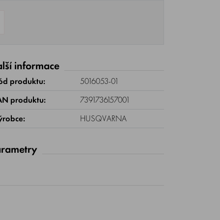
lší informace
ód produktu:
5016053-01
AN produktu:
7391736157001
ýrobce:
HUSQVARNA
rametry