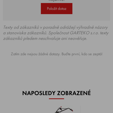
Položit dotaz
Texty od zákazníků v poradně odrážejí výhradně názory
a stanoviska zákazníků. Společnost GARTEKO s.r.o. texty
zákazníků předem neschvaluje ani neověřuje.
Zatím zde nejsou žádné dotazy. Buďte první, kdo se zeptá!
NAPOSLEDY ZOBRAZENÉ