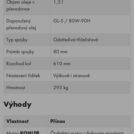
Objem oleje v
1,5 l
převodovce
Doporučený
GL-5 / 80W-90H
převodový olej
Typ spojky
Odstředivá tříčelisťová
Průměr spojky
80 mm
Rozchod kol
610 mm
Nastavení řídítek
Výškově i stranově
Hmotnost
295 kg
Výhody
Vlastnost
Přínos
Motor
KOHLER
Čtyřtaktní motor s tlakovým mazáním,