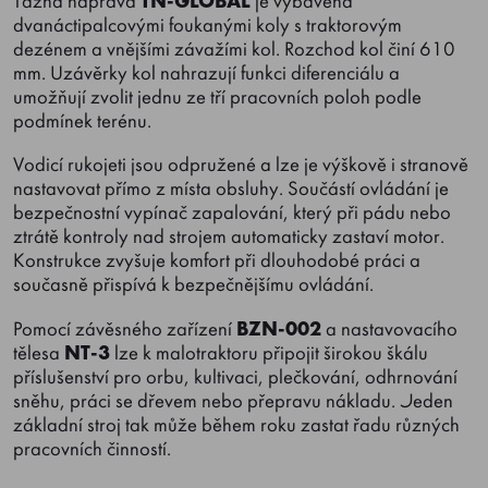
Tažná náprava
TN-GLOBAL
je vybavena
dvanáctipalcovými foukanými koly s traktorovým
dezénem a vnějšími závažími kol. Rozchod kol činí 610
mm. Uzávěrky kol nahrazují funkci diferenciálu a
umožňují zvolit jednu ze tří pracovních poloh podle
podmínek terénu.
Vodicí rukojeti jsou odpružené a lze je výškově i stranově
nastavovat přímo z místa obsluhy. Součástí ovládání je
bezpečnostní vypínač zapalování, který při pádu nebo
ztrátě kontroly nad strojem automaticky zastaví motor.
Konstrukce zvyšuje komfort při dlouhodobé práci a
současně přispívá k bezpečnějšímu ovládání.
Pomocí závěsného zařízení
BZN-002
a nastavovacího
tělesa
NT-3
lze k malotraktoru připojit širokou škálu
příslušenství pro orbu, kultivaci, plečkování, odhrnování
sněhu, práci se dřevem nebo přepravu nákladu. Jeden
základní stroj tak může během roku zastat řadu různých
pracovních činností.