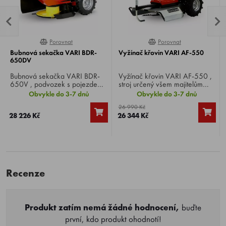
Porovnat
Porovnat
0%
100%
Bubnová sekačka VARI BDR-
Vyžínač křovin VARI AF-550
650DV
Bubnová sekačka VARI BDR-
Vyžínač křovin VARI AF-550 ,
650V , podvozek s pojezdem
stroj určený všem majitelům
pro sečení vysoké trávy určený
pohonných jednotek VARI s
Obvykle do 3-7 dnů
Obvykle do 3-7 dnů
pro pohonné jednotky VARI s
odstředivou spojkou 80 mm.
26 990 Kč
čtyřtaktním motorem a s
Vyžínač je možné použít pouze
28 226 Kč
26 344 Kč
odstředivou spojkou 80 mm.
pro moderní čtyřtaktní pohonné
jednotky. Šíře záběru 58 cm.
Recenze
Produkt zatím nemá žádné hodnocení,
buďte
první, kdo produkt ohodnotí!