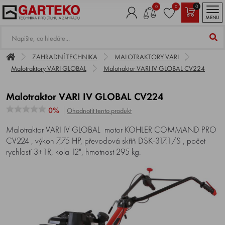
0
0
0
MENU
ZAHRADNÍ TECHNIKA
MALOTRAKTORY VARI
Malotraktory VARI GLOBAL
Malotraktor VARI IV GLOBAL CV224
Malotraktor VARI IV GLOBAL CV224
0%
Ohodnotit tento produkt
Malotraktor VARI IV GLOBAL motor KOHLER COMMAND PRO
CV224 , výkon 7,75 HP, převodová skříň DSK-317.1/S , počet
rychlostí 3+1R, kola 12", hmotnost 295 kg.