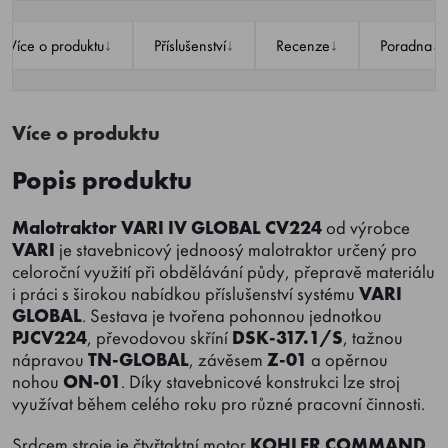
↓
↓
↓
↓
Více o produktu
Příslušenství
Recenze
Poradna
Více o produktu
Popis produktu
Malotraktor
VARI IV GLOBAL CV224
od výrobce
VARI
je stavebnicový jednoosý malotraktor určený pro
celoroční využití při obdělávání půdy, přepravě materiálu
i práci s širokou nabídkou příslušenství systému
VARI
GLOBAL
. Sestava je tvořena pohonnou jednotkou
PJCV224
, převodovou skříní
DSK-317.1/S
, tažnou
nápravou
TN-GLOBAL
, závěsem
Z-01
a opěrnou
nohou
ON-01
. Díky stavebnicové konstrukci lze stroj
využívat během celého roku pro různé pracovní činnosti.
Srdcem stroje je čtyřtaktní motor
KOHLER COMMAND