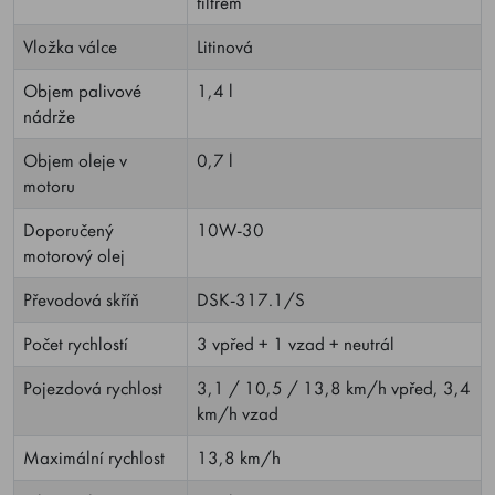
filtrem
Vložka válce
Litinová
Objem palivové
1,4 l
nádrže
Objem oleje v
0,7 l
motoru
Doporučený
10W-30
motorový olej
Převodová skříň
DSK-317.1/S
Počet rychlostí
3 vpřed + 1 vzad + neutrál
Pojezdová rychlost
3,1 / 10,5 / 13,8 km/h vpřed, 3,4
km/h vzad
Maximální rychlost
13,8 km/h