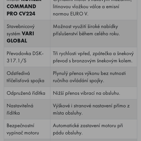
COMMAND
litinovou vložkou válce a emisní
PRO CV224
normou EURO V.
Stavebnicový
Možnost využití široké nabídky
systém
VARI
příslušenství během celého roku.
GLOBAL
Převodovka DSK-
Tři rychlosti vpřed, zpátečka a šnekový
317.1/S
převod s bronzovým šnekovým kolem.
Odstředivá
Plynulý přenos výkonu bez nutnosti
tříčelisťová spojka
ručního ovládání spojky.
Odpružená řídítka
Nižší přenos vibrací na obsluhu.
Nastavitelná
Výškové i stranové nastavení přímo z
řídítka
místa obsluhy.
Bezpečnostní
Automatické zastavení motoru při
vypínač motoru
pádu obsluhy.