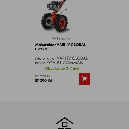
Porovnat
0%
Malotraktor VARI IV GLOBAL
CV224
Malotraktor VARI IV GLOBAL
motor KOHLER COMMAND
PRO CV224 , výkon 7,75 HP,
Obvykle do 3-7 dnů
převodová skříň DSK-
69 990 Kč
317.1/S , počet rychlostí
57 390 Kč
3+1R, kola 12", hmotnost 295
kg.