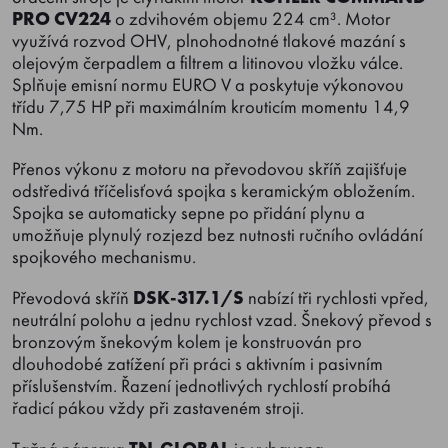
PRO CV224
o zdvihovém objemu 224 cm³. Motor
využívá rozvod OHV, plnohodnotné tlakové mazání s
olejovým čerpadlem a filtrem a litinovou vložku válce.
Splňuje emisní normu EURO V a poskytuje výkonovou
třídu 7,75 HP při maximálním krouticím momentu 14,9
Nm.
Přenos výkonu z motoru na převodovou skříň zajišťuje
odstředivá tříčelisťová spojka s keramickým obložením.
Spojka se automaticky sepne po přidání plynu a
umožňuje plynulý rozjezd bez nutnosti ručního ovládání
spojkového mechanismu.
Převodová skříň
DSK-317.1/S
nabízí tři rychlosti vpřed,
neutrální polohu a jednu rychlost vzad. Šnekový převod s
bronzovým šnekovým kolem je konstruován pro
dlouhodobé zatížení při práci s aktivním i pasivním
příslušenstvím. Řazení jednotlivých rychlostí probíhá
řadicí pákou vždy při zastaveném stroji.