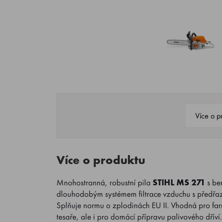
Více o p
Více o produktu
Mnohostranná, robustní pila
STIHL MS 271
s b
dlouhodobým systémem filtrace vzduchu s předřaz
Splňuje normu o zplodinách EU II. Vhodná pro farm
tesaře, ale i pro domácí přípravu palivového dříví.