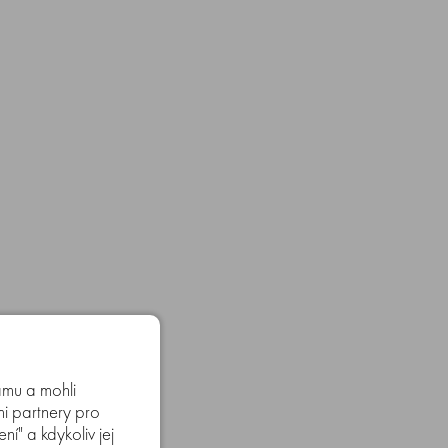
amu a mohli
mi partnery pro
í" a kdykoliv jej