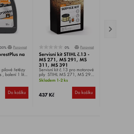
Porovnat
Porovnat
00%
0%
orestPlus na
Servisní kit STIHL č.13 -
MS 271, MS 291, MS
311, MS 391
 pilové řetězy
Servisní kit č.13 pro motorové
, balení 1 litr,
pily STIHL MS 271, MS 291,
ití, spolehlivé
MS 311, MS 391 , obsahuje
Skladem 1-2 ks
ází k zpečení
vzduchový filtr fleecový, sací
dstavení.
hlavu a svíčku WSR6F.
Do košíku
Do košíku
437 Kč