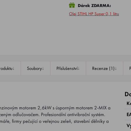
Dárek ZDARMA:
Olej STIHL HP Super 0,1 litru
↓
↓
↓
↓
roduktu
Soubory
Příslušenství
Recenze (1)
Da
K
enzinovým motorem 2,6kW s úsporným motorem 2-MIX a
eným odlučovačem. Profesionální antivibrační systém.
E
áře, firmy pečující o veřejnou zeleň, stavební dělníky a
V