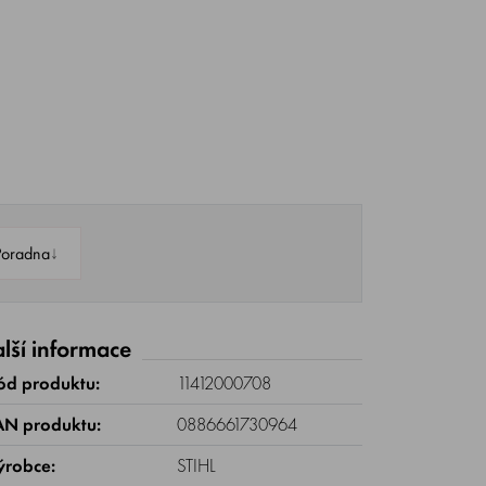
↓
Poradna
lší informace
ód produktu:
11412000708
AN produktu:
0886661730964
ýrobce:
STIHL