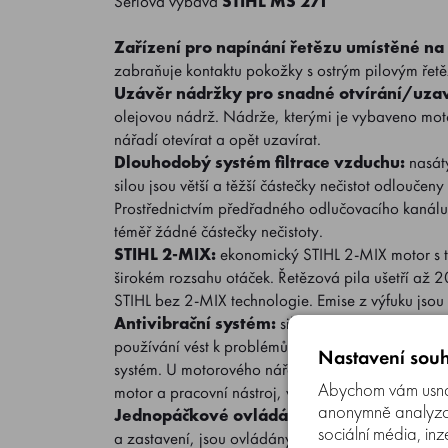
Sériová výbava
STIHL MS 271
Zařízení pro napínání řetězu umístěné na
zabraňuje kontaktu pokožky s ostrým pilovým řet
Uzávěr nádržky pro snadné otvírání/uzav
olejovou nádrž. Nádrže, kterými je vybaveno motor
nářadí otevírat a opět uzavírat.
Dlouhodobý systém filtrace vzduchu:
nasát
silou jsou větší a těžší částečky nečistot odloučeny
Prostřednictvím předřadného odlučovacího kanálu 
téměř žádné částečky nečistoty.
STIHL 2-MIX:
ekonomický STIHL 2-MIX motor s t
širokém rozsahu otáček. Řetězová pila ušetří až
STIHL bez 2-MIX technologie. Emise z výfuku jsou
Antivibrační systém:
silné vibrace v místě up
používání vést k problémům s prokrvováním rukou a
Nastavení souh
systém. U motorového nářadí s antivibračním systém
Abychom vám usnad
motor a pracovní nástroj, významně snížené.
anonymně analyzova
Jednopáčkové ovládání:
jednotlivé pozice, 
sociální média, inz
a zastavení, jsou ovládány jedinou páčkou. Díky 