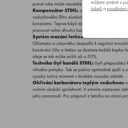
můžete změnit v pa
pravá ruka může neustále zůstat na rukojeti.
údajů
a
používání
Kompenzátor STIHL:
regulační systém v karburá
vzduchového filtru zůstává výkon motoru, kvalita 
konstantní. Teprve když dojde k citelnému poklesu 
pracovat velmi dlouho bez údržby.
Systém mazání řetězu Ematic:
STIHL Ematic-S
Oilomatic a olejového čerpadla k regulaci množst
konstrukci lišty a řetězu se dostane každá kapka ř
oleje se tak může snížit až o 50%.
Technika čtyř kanálů STIHL:
čtyři přepouštěcí
vířivého pohybu. Tak se palivo optimálně spálí a 
vysoký točivý moment v širokém rozsahu otáček.
Ohřívání karburátoru teplým vzduchem:
n
ročním období spolehnutí: V zimním nastavení obt
jeho zamrznutí. Pro přepnutí z letního na zimní p