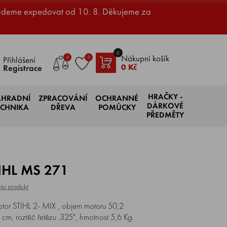
udeme expedovat od 10. 8. Děkujeme za
0
Nákupní košík
0
0
Přihlášení
0 Kč
Registrace
HRAČKY -
AHRADNÍ
ZPRACOVÁNÍ
OCHRANNÉ
DÁRKOVÉ
ECHNIKA
DŘEVA
POMŮCKY
PŘEDMĚTY
TIHL MS 271
to produkt
tor STIHL 2- MIX , objem motoru 50,2
 cm, roztěč řetězu .325", hmotnost 5,6 Kg.