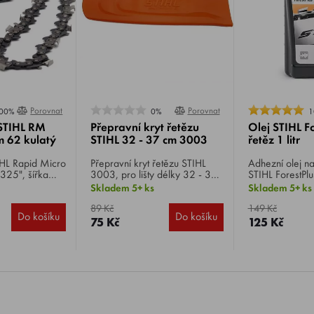
Porovnat
Porovnat
00%
0%
1
 STIHL RM
Přepravní kryt řetězu
Olej STIHL F
m 62 kulatý
STIHL 32 - 37 cm 3003
řetěz 1 litr
Přepravní kryt řetězu STIHL
Adhezní olej na
.325", šířka
3003, pro lišty délky 32 - 37
STIHL ForestPlus 
u 1,6 mm, počet
cm, vhodný pro MS 260,
univerzální použ
Skladem 5+ ks
Skladem 5+ ks
 62, profil zubu
261, 271, 291, 270, 280_I,
mazání, nedoch
290, 310. 311, 341, 361,
ani při delším o
89 Kč
149 Kč
Do košíku
Do košíku
362, 311, 391, 390, 391,
75 Kč
125 Kč
440, 441, 460, 660.