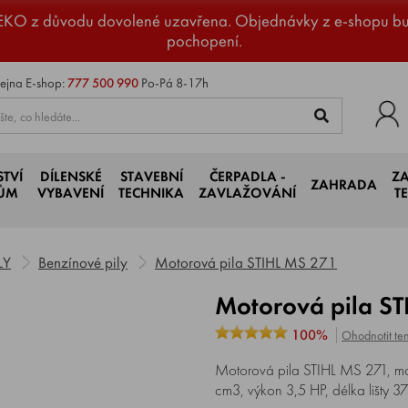
EKO z důvodu dovolené uzavřena. Objednávky z e-shopu b
pochopení.
ejna
E-shop:
777 500 990
Po-Pá 8-17h
STVÍ
DÍLENSKÉ
STAVEBNÍ
ČERPADLA -
Z
ZAHRADA
JŮM
VYBAVENÍ
TECHNIKA
ZAVLAŽOVÁNÍ
T
LY
Benzínové pily
Motorová pila STIHL MS 271
Motorová pila S
100%
Ohodnotit ten
Motorová pila STIHL MS 271, mo
cm3, výkon 3,5 HP, délka lišty 37