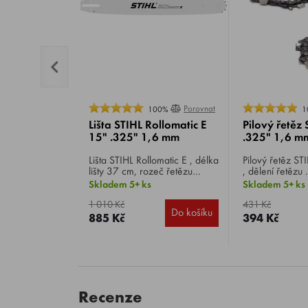
Porovnat
100%
1
Lišta STIHL Rollomatic E
Pilový řetěz
15" .325" 1,6 mm
.325" 1,6 m
Lišta STIHL Rollomatic E , délka
Pilový řetěz STIHL Rapid Micro
lišty 37 cm, rozeč řetězu
, dělení řetězu 
.325", šířka vodicí drážky 1,6
vodícího článk
Skladem 5+ ks
Skladem 5+ ks
mm, počet vodících článků 62.
vodících článků
kulatý.
1 010 Kč
431 Kč
Do košíku
885 Kč
394 Kč
Recenze