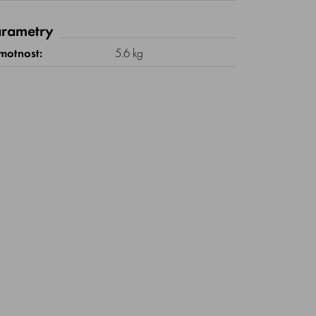
rametry
motnost:
5.6 kg