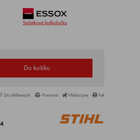
Splátková kalkulačka
Do košíku
Do oblíbených
Porovnat
Hlídací pes
Tisk
64