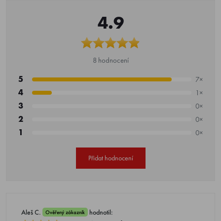
4.9
8 hodnocení
5
7×
4
1×
3
0×
2
0×
1
0×
Přidat hodnocení
Aleš C.
hodnotil:
Ověřený zákazník