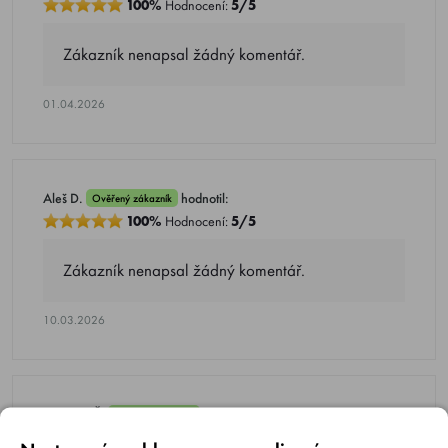
100%
Hodnocení:
5/5
Zákazník nenapsal žádný komentář.
01.04.2026
Aleš D.
hodnotil:
Ověřený zákazník
100%
Hodnocení:
5/5
Zákazník nenapsal žádný komentář.
10.03.2026
Miroslav Š.
hodnotil:
Ověřený zákazník
100%
Hodnocení:
5/5