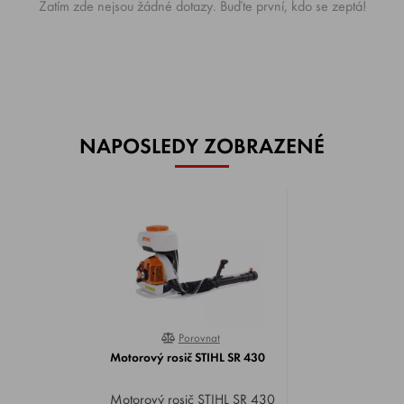
Zatím zde nejsou žádné dotazy. Buďte první, kdo se zeptá!
NAPOSLEDY ZOBRAZENÉ
Porovnat
98%
Motorový rosič STIHL SR 430
Motorový rosič STIHL SR 430