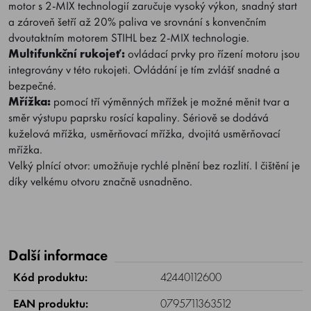
motor s 2-MIX technologií zaručuje vysoký výkon, snadný start
a zároveň šetří až 20% paliva ve srovnání s konvenčním
dvoutaktním motorem STIHL bez 2-MIX technologie.
Multifunkční rukojeť:
ovládací prvky pro řízení motoru jsou
integrovány v této rukojeti. Ovládání je tím zvlášť snadné a
bezpečné.
Mřížka:
pomocí tří výměnných mřížek je možné měnit tvar a
směr výstupu paprsku rosící kapaliny. Sériově se dodává
kuželová mřížka, usměrňovací mřížka, dvojitá usměrňovací
mřížka.
Velký plnící otvor: umožňuje rychlé plnění bez rozlití. I čištění je
díky velkému otvoru značně usnadněno.
Další informace
Kód produktu:
42440112600
EAN produktu:
0795711363512