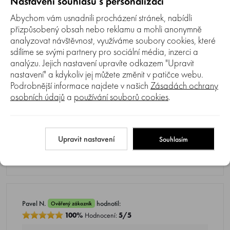
Nastavení souhlasu s personalizací
Abychom vám usnadnili procházení stránek, nabídli
zatim dvakrát použity funguje bezvadně
přizpůsobený obsah nebo reklamu a mohli anonymně
analyzovat návštěvnost, využíváme soubory cookies, které
30.07.2024
sdílíme se svými partnery pro sociální média, inzerci a
analýzu. Jejich nastavení upravíte odkazem "Upravit
nastavení" a kdykoliv jej můžete změnit v patičce webu.
Podrobnější informace najdete v našich
Zásadách ochrany
Pavel N.
hodnotil:
Ověřený zákazník
osobních údajů
a
používání souborů cookies
.
100%
Hodnocení:
5/5
Ještě nesprovozněno
Upravit nastavení
Souhlasím
23.03.2024
Pavel N.
hodnotil:
Ověřený zákazník
100%
Hodnocení:
5/5