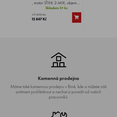
, motor STIHL 2-MIX, objem
motoru 63,3 cm³, výkon 3,9
Skladem 5+ ks
HP, průtok vzduchu 1300
17 290 Kč
m3/h, hmotnost 12,2 Kg.
12 847 Kč
Kamenná prodejna
Máme také kamennou prodejnu v Brně, kde si můžete náš
sortiment prohlédnout a nechat si poradit od našich
pracovníků.