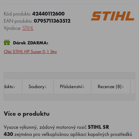
Kód produktu:
42440112600
EAN produktu:
0795711363512
Výrobce:
STIHL
Dárek ZDARMA:
Olej STIHL HP Super 0,1 litru
↓
↓
↓
↓
roduktu
Soubory
Příslušenství
Recenze (8)
Více o produktu
Vysoce výkonný, zádový motorový rosič
STIHL SR
430
zejména pro velkoplošnou aplikaci kapalných prostředků