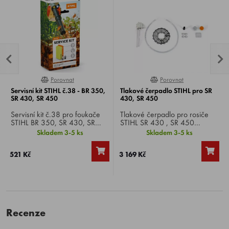
Porovnat
Porovnat
0%
0%
Servisní kit STIHL č.38 - BR 350,
Tlakové čerpadlo STIHL pro SR
SR 430, SR 450
430, SR 450
Servisní kit č.38 pro foukače
Tlakové čerpadlo pro rosiče
STIHL BR 350, SR 430, SR
STIHL SR 430 , SR 450
450 , obsahuje vzduchový filtr
, zvyšuje množství kapaliny při
Skladem 3-5 ks
Skladem 3-5 ks
papírový, sací hlavu a svíčku
postřiku směrem nahoru.
NGK BPMR7A.
Ideální pro účinný postřik
521 Kč
3 169 Kč
středně vysokých až vysokých
stromů.
Recenze