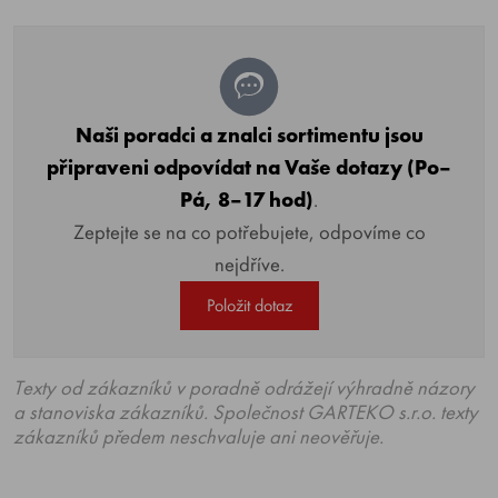
Naši poradci a znalci sortimentu jsou
připraveni odpovídat na Vaše dotazy (Po–
Pá, 8–17 hod)
.
Zeptejte se na co potřebujete, odpovíme co
nejdříve.
Položit dotaz
Texty od zákazníků v poradně odrážejí výhradně názory
a stanoviska zákazníků. Společnost GARTEKO s.r.o. texty
zákazníků předem neschvaluje ani neověřuje.