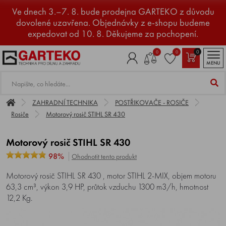
Ve dnech 3.–7. 8. bude prodejna GARTEKO z důvodu
dovolené uzavřena. Objednávky z e-shopu budeme
expedovat od 10. 8. Děkujeme za pochopení.
0
0
0
MENU
ZAHRADNÍ TECHNIKA
POSTŘIKOVAČE - ROSIČE
Rosiče
Motorový rosič STIHL SR 430
Motorový rosič STIHL SR 430
98%
Ohodnotit tento produkt
Motorový rosič STIHL SR 430 , motor STIHL 2-MIX, objem motoru
63,3 cm³, výkon 3,9 HP, průtok vzduchu 1300 m3/h, hmotnost
12,2 Kg.