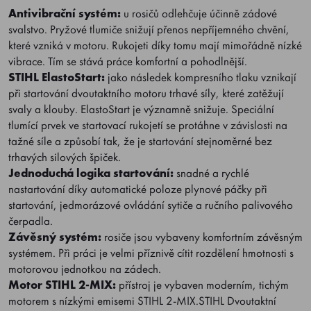
Antivibrační systém:
u rosičů odlehčuje účinně zádové
svalstvo. Pryžové tlumiče snižují přenos nepříjemného chvění,
které vzniká v motoru. Rukojeti díky tomu mají mimořádně nízké
vibrace. Tím se stává práce komfortní a pohodlnější.
STIHL ElastoStart:
jako následek kompresního tlaku vznikají
při startování dvoutaktního motoru trhavé síly, které zatěžují
svaly a klouby. ElastoStart je významně snižuje. Speciální
tlumící prvek ve startovací rukojetí se protáhne v závislosti na
tažné síle a způsobí tak, že je startování stejnoměrné bez
trhavých silových špiček.
Jednoduchá logika startování:
snadné a rychlé
nastartování díky automatické poloze plynové páčky při
startování, jedmorázové ovládání sytiče a ručního palivového
čerpadla.
Závěsný systém:
rosiče jsou vybaveny komfortním závěsným
systémem. Při práci je velmi příznivě cítit rozdělení hmotnosti s
motorovou jednotkou na zádech.
Motor STIHL 2-MIX:
přístroj je vybaven moderním, tichým
motorem s nízkými emisemi STIHL 2-MIX.STIHL Dvoutaktní