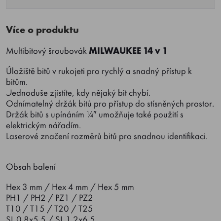
Více o produktu
Multibitový šroubovák
MILWAUKEE 14 v 1
Úložiště bitů v rukojeti pro rychlý a snadný přístup k
bitům.
Jednoduše zjistíte, kdy nějaký bit chybí.
Odnímatelný držák bitů pro přístup do stísněných prostor.
Držák bitů s upínáním ¼″ umožňuje také použití s
elektrickým nářadím.
Laserové značení rozměrů bitů pro snadnou identifikaci.
Obsah balení
Hex 3 mm / Hex 4 mm / Hex 5 mm
PH1 / PH2 / PZ1 / PZ2
T10 / T15 / T20 / T25
SL 0.8x5.5 / SL 1.2x6.5