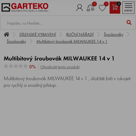
0
0
0
MENU
DÍLENSKÉ VYBAVENÍ
RUČNÍ NÁŘADÍ
Šroubováky
Šroubováky
Multibitový šroubovák MILWAUKEE 14 v 1
Multibitový šroubovák MILWAUKEE 14 v 1
0%
Ohodnotit tento produkt
Multibitový šroubovák MILWAUKEE 14 v 1 , úložiště bitů v rukojeti
pro rychlý a snadný přístup.