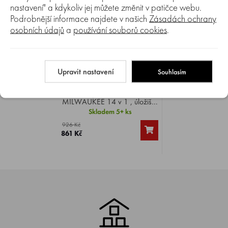
nastavení" a kdykoliv jej můžete změnit v patičce webu.
Podrobnější informace najdete v našich
Zásadách ochrany
osobních údajů
a
používání souborů cookies
.
Porovnat
0%
Multibitový šroubovák
Upravit nastavení
Souhlasím
MILWAUKEE 14 v 1
Multibitový šroubovák
MILWAUKEE 14 v 1 , úložiště
bitů v rukojeti pro rychlý a
Skladem 5+ ks
snadný přístup.
926 Kč
861 Kč