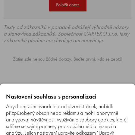
Položit dotaz
Texty od zákazníků v poradně odrážejí výhradně názory
a stanoviska zákazníků. Společnost GARTEKO s.r.o. texty
zákazníků předem neschvaluje ani neověřuje.
Zatím zde nejsou žádné dotazy. Buďte první, kdo se zeptá!
Nastavení souhlasu s personalizací
NAPOSLEDY ZOBRAZENÉ
Abychom vám usnadnili procházení stránek, nabídli
přizpůsobený obsah nebo reklamu a mohli anonymně
analyzovat návštěvnost, využíváme soubory cookies, které
sdílíme se svými partnery pro sociální média, inzerci a
analýzu. Jejich nastavení upravíte odkazem "Upravit