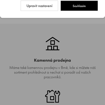
kusů.
Upravit nastavení
Souhlasím
99 Kč
Kamenná prodejna
Máme také kamennou prodejnu v Brně, kde si můžete náš
sortiment prohlédnout a nechat si poradit od našich
pracovníků.