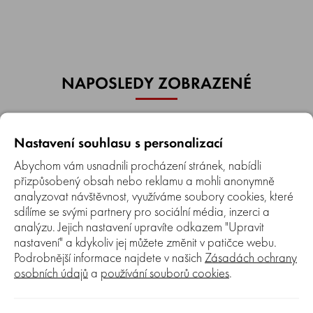
NAPOSLEDY ZOBRAZENÉ
Nastavení souhlasu s personalizací
Abychom vám usnadnili procházení stránek, nabídli
přizpůsobený obsah nebo reklamu a mohli anonymně
analyzovat návštěvnost, využíváme soubory cookies, které
sdílíme se svými partnery pro sociální média, inzerci a
analýzu. Jejich nastavení upravíte odkazem "Upravit
Porovnat
0%
nastavení" a kdykoliv jej můžete změnit v patičce webu.
Nůž MARINA, Hecht S 390
Podrobnější informace najdete v našich
Zásadách ochrany
osobních údajů
a
používání souborů cookies
.
Nůž pro vertikutátor,
provdušňovač MARINA,
Hecht S 390 B, S 390 H, S
Skladem 5+ ks
390 E. Na stroji celkem 16