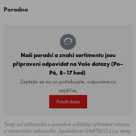
Poradna
Naši poradci a znalci sortimentu jsou
připraveni odpovídat na Vaše dotazy (Po–
Pá, 8–17 hod)
.
Zeptejte se na co potřebujete, odpovíme co
nejdříve.
Položit dotaz
Texty od zákazníků v poradně odrážejí výhradně názory
a stanoviska zákazníků. Společnost GARTEKO s.r.o. texty